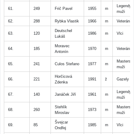
Legendy
61.
249
Frič Pavel
1955
m
muži
62.
288
Rybka Vlastik
1966
m
Veteráni
Deutschel
63.
120
1986
m
Vlci
Lukáš
Moravec
64.
185
1970
m
Veteráni
Antonín
Masters
65.
241
Culos Stefano
1977
m
muži
Horčicová
66.
221
1991
ž
Gazely
Zdenka
Legendy
67.
140
Janáček Jiří
1961
m
muži
Stehlík
Masters
68.
260
1973
m
Miroslav
muži
Švejcar
69.
85
1985
m
Vlci
Ondřej