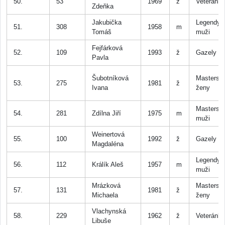
50.
53
1969
ž
Veteránk
Zdeňka
Jakubička
Legendy
51.
308
1958
m
Tomáš
muži
Fejfárková
52.
109
1993
ž
Gazely
Pavla
Šubotníková
Masters
53.
275
1981
ž
Ivana
ženy
Masters
54.
281
Zdílna Jiří
1975
m
muži
Weinertová
55.
100
1992
ž
Gazely
Magdaléna
Legendy
56.
112
Králík Aleš
1957
m
muži
Mrázková
Masters
57.
131
1981
ž
Michaela
ženy
Vlachynská
58.
229
1962
ž
Veteránk
Libuše