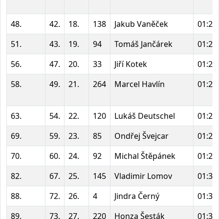
48.
42.
18.
138
Jakub Vaněček
01:20
51.
43.
19.
94
Tomáš Jančárek
01:20
56.
47.
20.
33
Jiří Kotek
01:21
58.
49.
21.
264
Marcel Havlín
01:22
63.
54.
22.
120
Lukáš Deutschel
01:23
69.
59.
23.
85
Ondřej Švejcar
01:24
70.
60.
24.
92
Michal Štěpánek
01:24
82.
67.
25.
145
Vladimir Lomov
01:32
88.
72.
26.
4
Jindra Černý
01:36
89.
73.
27.
220
Honza Šesták
01:36