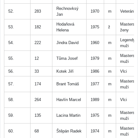
Rechnovksý
52.
283
1970
m
Veteráni
Jan
Hodaňová
Masters
53.
182
1975
ž
Helena
ženy
Legendy
54.
222
Jindra David
1960
m
muži
Masters
55.
12
Tůma Josef
1979
m
muži
56.
33
Kotek Jiří
1986
m
Vlci
Masters
57.
174
Brant Tomáš
1977
m
muži
58.
264
Havlín Marcel
1989
m
Vlci
Masters
59.
135
Lacina Martin
1975
m
muži
Masters
60.
68
Štěpán Radek
1974
m
muži