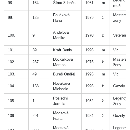
Legendy
98.
164
Šíma Zdeněk
1961
m
muži
Foučková
Masters
99.
125
1979
ž
Hana
ženy
Andělová
100.
9
1970
ž
Veteránk
Monika
101.
59
Kraft Denis
1996
m
Vlci
Dočkálková
Masters
102.
237
1975
ž
Martina
ženy
103.
49
Bureš Ondřej
1995
m
Vlci
Nováková
104.
158
1996
ž
Gazely
Michaela
Poslední
Legendy
105.
1
1952
ž
Jarmila
ženy
Moosová
106.
291
1984
ž
Gazely
Ivana
Moosová
Legendy