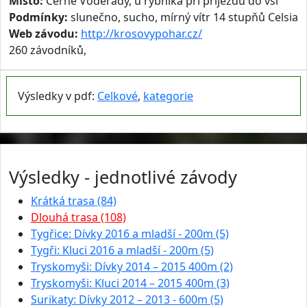
Místo:
Černé Voděrady, u rybníka při příjezdu do vsi
Podmínky:
slunečno, sucho, mírný vítr 14 stupňů Celsia
Web závodu:
http://krosovypohar.cz/
260 závodníků,
Výsledky v pdf:
Celkové
,
kategorie
Výsledky - jednotlivé závody
Krátká trasa (84)
Dlouhá trasa (108)
Tygřice: Dívky 2016 a mladší - 200m (5)
Tygři: Kluci 2016 a mladší - 200m (5)
Tryskomyši: Dívky 2014 – 2015 400m (2)
Tryskomyši: Kluci 2014 – 2015 400m (3)
Surikaty: Dívky 2012 – 2013 - 600m (5)