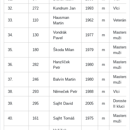
32.
272
Kundrum Jan
1993
m
Vlci
Hausman
33.
110
1962
m
Veteráni
Martin
Vondrák
Masters
34.
130
1977
m
Pavel
muži
Masters
35.
180
Škoda Milan
1979
m
muži
Hanzlíček
Masters
36.
282
1980
m
Petr
muži
Masters
37.
246
Balvín Martin
1980
m
muži
38.
293
Němeček Petr
1988
m
Vlci
Dorostenc
39.
295
Sajfrt David
2005
m
II kluci
Masters
40.
161
Sajfrt Tomáš
1975
m
muži