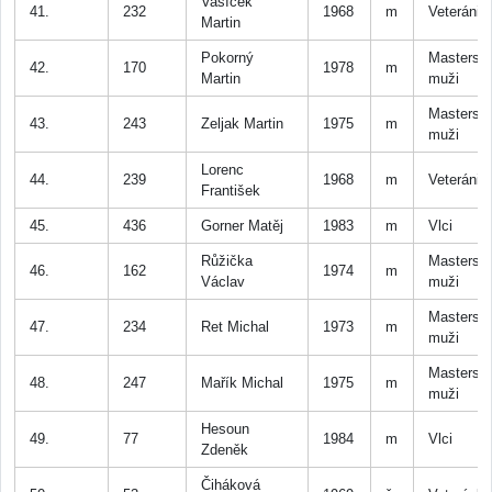
Vašíček
41.
232
1968
m
Veteráni
Martin
Pokorný
Masters
42.
170
1978
m
Martin
muži
Masters
43.
243
Zeljak Martin
1975
m
muži
Lorenc
44.
239
1968
m
Veteráni
František
45.
436
Gorner Matěj
1983
m
Vlci
Růžička
Masters
46.
162
1974
m
Václav
muži
Masters
47.
234
Ret Michal
1973
m
muži
Masters
48.
247
Mařík Michal
1975
m
muži
Hesoun
49.
77
1984
m
Vlci
Zdeněk
Čiháková