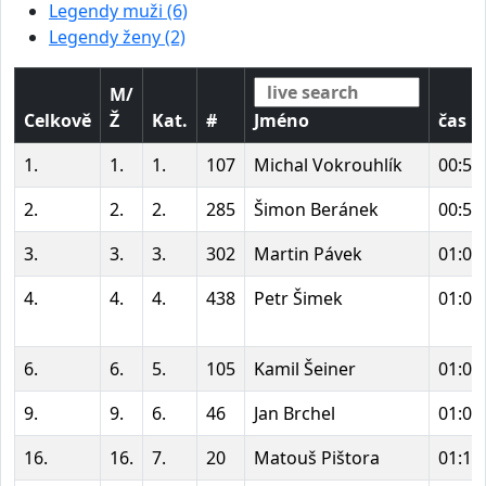
Legendy muži (6)
Legendy ženy (2)
M/
Celkově
Ž
Kat.
#
Jméno
čas
1.
1.
1.
107
Michal Vokrouhlík
00:59
2.
2.
2.
285
Šimon Beránek
00:59
3.
3.
3.
302
Martin Pávek
01:01
4.
4.
4.
438
Petr Šimek
01:05
6.
6.
5.
105
Kamil Šeiner
01:06
9.
9.
6.
46
Jan Brchel
01:06
16.
16.
7.
20
Matouš Pištora
01:11