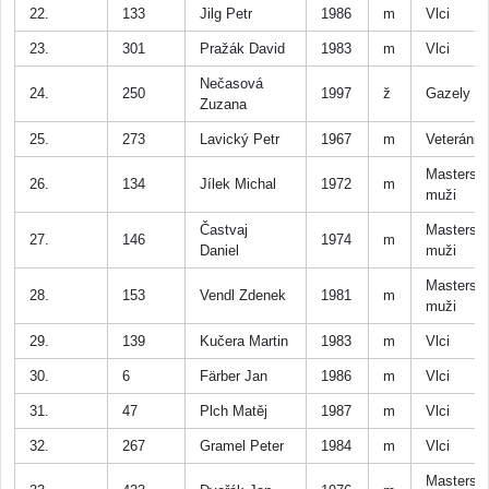
22.
133
Jilg Petr
1986
m
Vlci
23.
301
Pražák David
1983
m
Vlci
Nečasová
24.
250
1997
ž
Gazely
Zuzana
25.
273
Lavický Petr
1967
m
Veteráni
Masters
26.
134
Jílek Michal
1972
m
muži
Častvaj
Masters
27.
146
1974
m
Daniel
muži
Masters
28.
153
Vendl Zdenek
1981
m
muži
29.
139
Kučera Martin
1983
m
Vlci
30.
6
Färber Jan
1986
m
Vlci
31.
47
Plch Matěj
1987
m
Vlci
32.
267
Gramel Peter
1984
m
Vlci
Masters