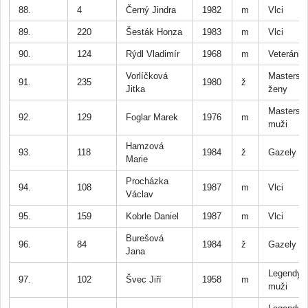
88.
4
Černý Jindra
1982
m
Vlci
89.
220
Šesták Honza
1983
m
Vlci
90.
124
Rýdl Vladimír
1968
m
Veteráni
Vorlíčková
Masters
91.
235
1980
ž
Jitka
ženy
Masters
92.
129
Foglar Marek
1976
m
muži
Hamzová
93.
118
1984
ž
Gazely
Marie
Procházka
94.
108
1987
m
Vlci
Václav
95.
159
Kobrle Daniel
1987
m
Vlci
Burešová
96.
84
1984
ž
Gazely
Jana
Legendy
97.
102
Švec Jiří
1958
m
muži