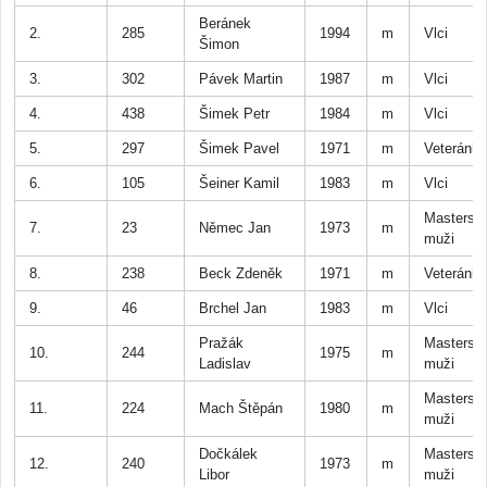
Beránek
2.
285
1994
m
Vlci
Šimon
3.
302
Pávek Martin
1987
m
Vlci
4.
438
Šimek Petr
1984
m
Vlci
5.
297
Šimek Pavel
1971
m
Veteráni
6.
105
Šeiner Kamil
1983
m
Vlci
Masters
7.
23
Němec Jan
1973
m
muži
8.
238
Beck Zdeněk
1971
m
Veteráni
9.
46
Brchel Jan
1983
m
Vlci
Pražák
Masters
10.
244
1975
m
Ladislav
muži
Masters
11.
224
Mach Štěpán
1980
m
muži
Dočkálek
Masters
12.
240
1973
m
Libor
muži