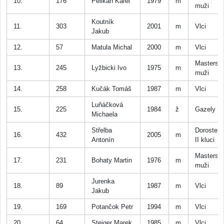
10.
176
Pelikán Karel
1979
m
muži
Koutník
11.
303
2001
m
Vlci
Jakub
12.
57
Matula Michal
2000
m
Vlci
Masters
13.
245
Lyžbicki Ivo
1975
m
muži
14.
258
Kučák Tomáš
1987
m
Vlci
Luňáčková
15.
225
1984
ž
Gazely
Michaela
Střelba
Dorostenc
16.
432
2005
m
Antonín
II kluci
Masters
17.
231
Bohaty Martin
1976
m
muži
Jurenka
18.
89
1987
m
Vlci
Jakub
19.
169
Potančok Petr
1994
m
Vlci
20.
64
Steiger Marek
1985
m
Vlci