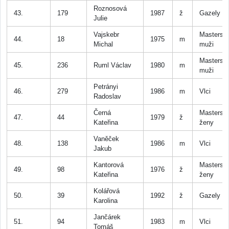
Roznosová
43.
179
1987
ž
Gazely
Julie
Vajskebr
Masters
44.
18
1975
m
Michal
muži
Masters
45.
236
Ruml Václav
1980
m
muži
Petrányi
46.
279
1986
m
Vlci
Radoslav
Černá
Masters
47.
44
1979
ž
Kateřina
ženy
Vaněček
48.
138
1986
m
Vlci
Jakub
Kantorová
Masters
49.
98
1976
ž
Kateřina
ženy
Kolářová
50.
39
1992
ž
Gazely
Karolina
Jančárek
51.
94
1983
m
Vlci
Tomáš