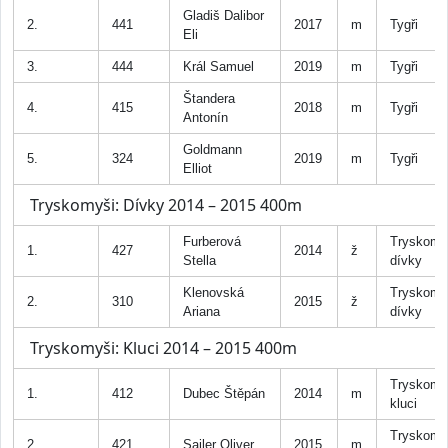
Gladiš Dalibor
2.
441
2017
m
Tygři
Eli
3.
444
Král Samuel
2019
m
Tygři
Štandera
4.
415
2018
m
Tygři
Antonín
Goldmann
5.
324
2019
m
Tygři
Elliot
Tryskomyši: Dívky 2014 – 2015 400m
Furberová
Tryskomy
1.
427
2014
ž
Stella
dívky
Klenovská
Tryskomy
2.
310
2015
ž
Ariana
dívky
Tryskomyši: Kluci 2014 – 2015 400m
Tryskomy
1.
412
Dubec Štěpán
2014
m
kluci
Tryskomy
2.
421
Sailer Oliver
2015
m