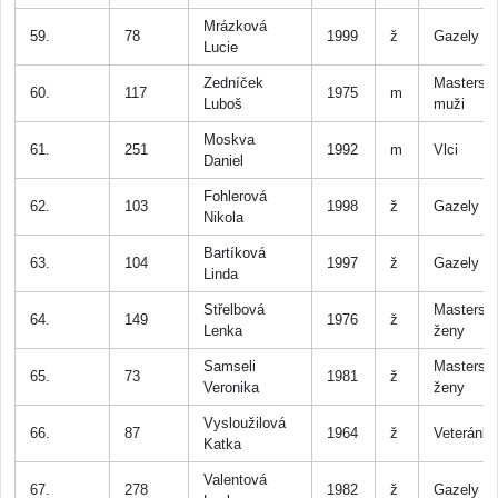
Mrázková
59.
78
1999
ž
Gazely
Lucie
Zedníček
Masters
60.
117
1975
m
Luboš
muži
Moskva
61.
251
1992
m
Vlci
Daniel
Fohlerová
62.
103
1998
ž
Gazely
Nikola
Bartíková
63.
104
1997
ž
Gazely
Linda
Střelbová
Masters
64.
149
1976
ž
Lenka
ženy
Samseli
Masters
65.
73
1981
ž
Veronika
ženy
Vysloužilová
66.
87
1964
ž
Veteránk
Katka
Valentová
67.
278
1982
ž
Gazely