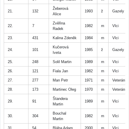
Žeberová
21.
132
1993
ž
Gazely
Alice
Zvěřina
22.
7
1982
m
Vlci
Radek
23.
431
Kalina Zdeněk
1984
m
Vlci
Kučerová
24.
101
1985
ž
Gazely
Iveta
25.
248
Solil Martin
1989
m
Vlci
26.
121
Fiala Jan
1982
m
Vlci
27.
277
Man Petr
1971
m
Veteráni
28.
173
Martinec Oleg
1970
m
Veteráni
Štandera
29.
91
1989
m
Vlci
Martin
Bouchal
30.
304
1982
m
Vlci
Martin
31.
54
Bláha Adam
2000
m
Vlci