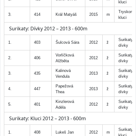
kluci
Tryskomy
3.
414
Král Matyáš
2015
m
kluci
Surikaty: Dívky 2012 – 2013 - 600m
Surikaty
1.
403
Šulcová Sára
2012
ž
dívky
Vorlíčková
Surikaty
2.
406
2012
ž
Alžběta
dívky
Kalinová
Surikaty
3.
435
2013
ž
Vendula
dívky
Papežová
Surikaty
4.
447
2013
ž
Thea
dívky
Kinzlerová
Surikaty
5.
401
2012
ž
Adéla
dívky
Surikaty: Kluci 2012 – 2013 - 600m
Surikaty
1.
408
Lukeš Jan
2012
m
kluci