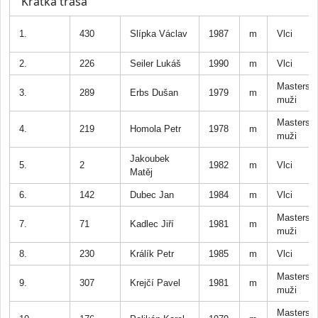
Krátká trasa
1.
430
Slípka Václav
1987
m
Vlci
2.
226
Seiler Lukáš
1990
m
Vlci
Masters
3.
289
Erbs Dušan
1979
m
muži
Masters
4.
219
Homola Petr
1978
m
muži
Jakoubek
5.
2
1982
m
Vlci
Matěj
6.
142
Dubec Jan
1984
m
Vlci
Masters
7.
71
Kadlec Jiří
1981
m
muži
8.
230
Králík Petr
1985
m
Vlci
Masters
9.
307
Krejčí Pavel
1981
m
muži
Masters