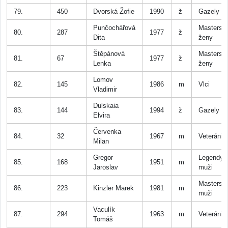
79.
450
Dvorská Žofie
1990
ž
Gazely
Punčochářová
Masters
80.
287
1977
ž
Dita
ženy
Štěpánová
Masters
81.
67
1977
ž
Lenka
ženy
Lomov
82.
145
1986
m
Vlci
Vladimir
Dulskaia
83.
144
1994
ž
Gazely
Elvira
Červenka
84.
32
1967
m
Veteráni
Milan
Gregor
Legendy
85.
168
1951
m
Jaroslav
muži
Masters
86.
223
Kinzler Marek
1981
m
muži
Vaculík
87.
294
1963
m
Veteráni
Tomáš