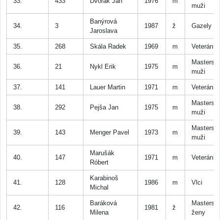
33.
433
Dvořák Jan
1976
m
muži
Banýrová
34.
3
1987
ž
Gazely
Jaroslava
35.
268
Skála Radek
1969
m
Veteráni
Masters
36.
21
Nykl Erik
1975
m
muži
37.
141
Lauer Martin
1971
m
Veteráni
Masters
38.
292
Pejša Jan
1975
m
muži
Masters
39.
143
Menger Pavel
1973
m
muži
Marušák
40.
147
1971
m
Veteráni
Róbert
Karabinoš
41.
128
1986
m
Vlci
Michal
Baráková
Masters
42.
116
1981
ž
Milena
ženy