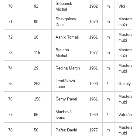
Štěpánek
70.
92
1982
m
Vlci
Michal
Shavgaleev
Masters
71.
90
1979
m
Denis
muži
Masters
72.
10
Asník Tomáš
1981
m
muži
Brejcha
Masters
73.
115
1977
m
Michal
muži
Masters
74.
29
Ředina Martin
1981
m
muži
Lenďáková
75.
263
1990
ž
Gazely
Lucie
Masters
76.
156
Černý Pavel
1981
m
muži
Machová
77.
86
1969
ž
Veteránk
Ivana
Masters
78.
56
Pařez David
1977
m
muži