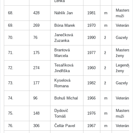
Lenka
Masters
68.
428
Náhlík Jan
1981
m
muži
69.
269
Bóna Marek
1970
m
Veteráni
Janečková
70.
76
1990
ž
Gazely
Zuzanka
Brantová
Masters
71.
175
1977
ž
Marcela
ženy
Tesaříková
Legendy
72.
274
1960
ž
Jindřiška
ženy
Kyselová
73.
177
1982
ž
Gazely
Romana
74.
96
Bohuš Michal
1966
m
Veteráni
Dydovič
Masters
75.
148
1976
m
Tomáš
muži
76.
306
Čellár Pavel
1967
m
Veteráni