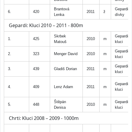
Brantová
Gepardi
6.
420
2011
ž
Lenka
dívky
Gepardi: Kluci 2010 – 2011 - 800m
Skrbek
Gepardi
1.
425
2010
m
Matouš
kluci
Gepardi
2.
323
Menger David
2010
m
kluci
Gepardi
3.
439
Gladiš Dorian
2011
m
kluci
Gepardi
4.
409
Lenz Adam
2011
m
kluci
Štěpán
Gepardi
5.
448
2010
m
Denisa
kluci
Chrti: Kluci 2008 – 2009 - 1000m