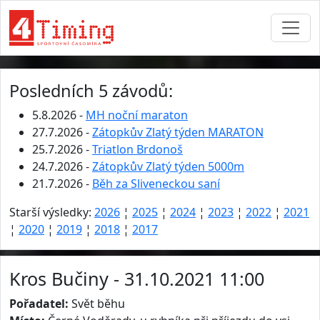
Posledních 5 závodů:
5.8.2026 -
MH noční maraton
27.7.2026 -
Zátopkův Zlatý týden MARATON
25.7.2026 -
Triatlon Brdonoš
24.7.2026 -
Zátopkův Zlatý týden 5000m
21.7.2026 -
Běh za Sliveneckou saní
Starší výsledky:
2026
¦
2025
¦
2024
¦
2023
¦
2022
¦
2021
¦
2020
¦
2019
¦
2018
¦
2017
Kros Bučiny - 31.10.2021 11:00
Pořadatel:
Svět běhu