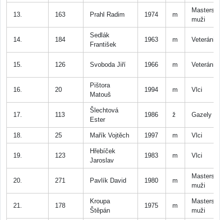
Masters
13.
163
Prahl Radim
1974
m
muži
Sedlák
14.
184
1963
m
Veteráni
František
15.
126
Svoboda Jiří
1966
m
Veteráni
Pištora
16.
20
1994
m
Vlci
Matouš
Šlechtová
17.
113
1986
ž
Gazely
Ester
18.
25
Mařík Vojtěch
1997
m
Vlci
Hřebíček
19.
123
1983
m
Vlci
Jaroslav
Masters
20.
271
Pavlík David
1980
m
muži
Kroupa
Masters
21.
178
1975
m
Štěpán
muži