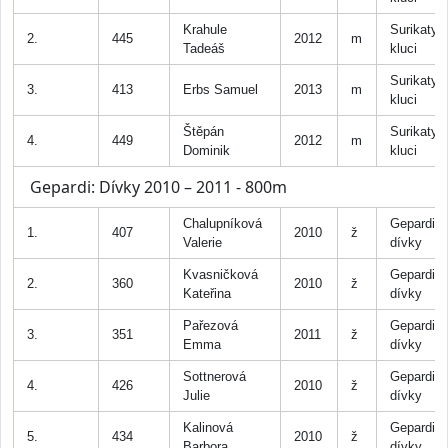
Krahule
Surikaty
2.
445
2012
m
Tadeáš
kluci
Surikaty
3.
413
Erbs Samuel
2013
m
kluci
Štěpán
Surikaty
4.
449
2012
m
Dominik
kluci
Gepardi: Dívky 2010 – 2011 - 800m
Chalupníková
Gepardi
1.
407
2010
ž
Valerie
dívky
Kvasničková
Gepardi
2.
360
2010
ž
Kateřina
dívky
Pařezová
Gepardi
3.
351
2011
ž
Emma
dívky
Sottnerová
Gepardi
4.
426
2010
ž
Julie
dívky
Kalinová
Gepardi
5.
434
2010
ž
Barbora
dívky