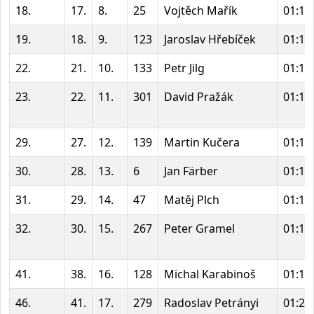
18.
17.
8.
25
Vojtěch Mařík
01:12
19.
18.
9.
123
Jaroslav Hřebíček
01:12
22.
21.
10.
133
Petr Jilg
01:13
23.
22.
11.
301
David Pražák
01:14
29.
27.
12.
139
Martin Kučera
01:15
30.
28.
13.
6
Jan Färber
01:16
31.
29.
14.
47
Matěj Plch
01:16
32.
30.
15.
267
Peter Gramel
01:16
41.
38.
16.
128
Michal Karabinoš
01:19
46.
41.
17.
279
Radoslav Petrányi
01:20