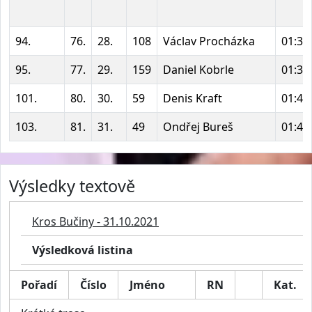
94.
76.
28.
108
Václav Procházka
01:39
95.
77.
29.
159
Daniel Kobrle
01:39
101.
80.
30.
59
Denis Kraft
01:42
103.
81.
31.
49
Ondřej Bureš
01:45
Výsledky textově
Kros Bučiny - 31.10.2021
Výsledková listina
Pořadí
Číslo
Jméno
RN
Kat.