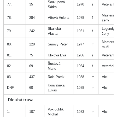
Soukupová
77.
35
1970
ž
Veteránk
Šárka
Masters
78.
284
Vítová Helena
1978
ž
ženy
Skalická
Legendy
79.
242
1951
ž
Vlasta
ženy
Masters
80.
228
Surový Peter
1977
m
muži
81.
75
Kliková Eva
1966
ž
Veteránk
Šustová
82.
69
1964
ž
Veteránk
Marie
83.
437
Rokl Patrik
1988
m
Vlci
Konvalinka
DNF
60
1988
m
Vlci
Lukáš
Dlouhá trasa
Vokrouhlík
1.
107
1983
m
Vlci
Michal