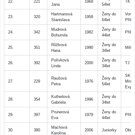
22.
221
1968
TK B
Jana
54let
Hartmanová
Ženy do
Vorva
23.
320
1958
Stanislava
64let
Příb
Mudrová
Ženy do
24.
342
1982
Příb
Bohumila
44let
Růžková
Ženy do
25.
351
1990
Milín
Hana
34let
Polívková
Ženy do
26.
392
2000
TJ Bl
Linda
34let
SK
Raušová
Ženy do
27.
229
1976
Mníš
Petra
54let
Expr
Kutheilová
Ženy do
28.
354
1996
Gabriela
34let
Prunerová
Ženy do
29.
397
1979
Příb
Eva
44let
Machová
30.
380
2006
Juniorky
Občo
Karolína