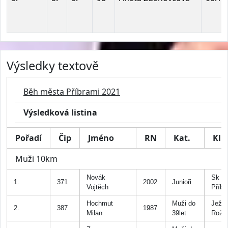
Výsledky textově
Běh města Příbrami 2021
Výsledková listina
Pořadí
Čip
Jméno
RN
Kat.
Klu
Muži 10km
Novák
Sk Sp
1.
371
2002
Junioři
Vojtěch
Příb
Hochmut
Muži do
Ježci
2.
387
1987
Milan
39let
Rožmi