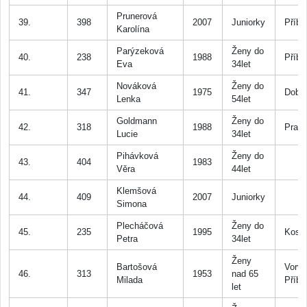
Prunerová
39.
398
2007
Juniorky
Příb
Karolína
Parýzeková
Ženy do
40.
238
1988
Příb
Eva
34let
Nováková
Ženy do
41.
347
1975
Dobří
Lenka
54let
Goldmann
Ženy do
42.
318
1988
Prah
Lucie
34let
Pihávková
Ženy do
43.
404
1983
Věra
44let
Klemšová
44.
409
2007
Juniorky
Simona
Plecháčová
Ženy do
45.
235
1995
Koso
Petra
34let
Ženy
Bartošová
Vorva
46.
313
1953
nad 65
Milada
Příb
let