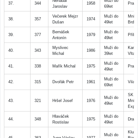
Nenadál
Muži do
37.
344
1958
Praha
Jaroslav
69let
Večerek Mejzr
Muži do
Mníš
38.
357
1974
Dušan
49let
Brdy
Bernášek
Muži do
39.
377
1979
Příb
Antonín
49let
Myslivec
Muži do
Kamý
40.
343
1986
Michal
39let
Vltav
Muži do
41.
338
Mařík Michal
1975
Prah
49let
Muži do
42.
315
Dvořák Petr
1961
Vila 
69let
SK
Muži do
43.
321
Hršel Josef
1976
Mníš
49let
Expr
Hlaváček
Muži do
44.
348
1975
Dras
Rostislav
49let
Klub
Muži do
45.
363
Jung Václav
1977
Biatl