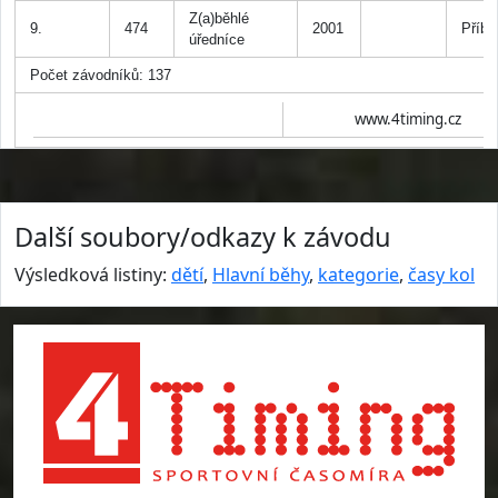
Z(a)běhlé
9.
474
2001
Příb
úředníce
Počet závodníků: 137
www.4timing.cz
Další soubory/odkazy k závodu
Výsledková listiny:
dětí
,
Hlavní běhy
,
kategorie
,
časy kol