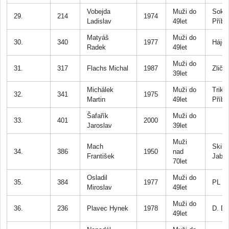
Vobejda
Muži do
Soko
29.
214
1974
Ladislav
49let
Příb
Matyáš
Muži do
30.
340
1977
Háje
Radek
49let
Muži do
31.
317
Flachs Michal
1987
Zličín
39let
Michálek
Muži do
Trikl
32.
341
1975
Martin
49let
Příb
Šafařík
Muži do
33.
401
2000
Jaroslav
39let
Muži
Mach
Skikl
34.
386
1950
nad
František
Jablo
70let
Osladil
Muži do
35.
384
1977
PL P
Miroslav
49let
Muži do
36.
236
Plavec Hynek
1978
D. Du
49let