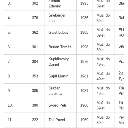
Zeman
Muži do
3.
302
1993
Blatn
Zdeněk
39let
Šneberger
Muži do
4.
376
1985
Roky
Jan
39let
Muži do
ELE
5.
362
Gaisl Luboš
1985
39let
RUN
Muži do
6.
301
Burian Tomáš
1998
Višň
39let
Kupidlovský
Muži do
7.
304
1976
Prah
Daniel
49let
Muži do
Žižk
8.
353
Sajdl Martin
1981
49let
Tygři
Dražan
Muži do
Triat
9.
305
1981
Jaroslav
49let
Příb
Muži do
Tri kl
10.
390
Švarc Petr
1966
59let
Příb
Muži do
Pivov
11.
222
Tall Pavel
1969
59let
Mouc