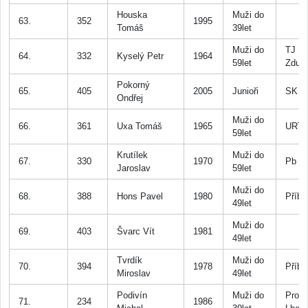
Houska
Muži do
63.
352
1995
Tomáš
39let
Muži do
TJ
64.
332
Kyselý Petr
1964
59let
Zduc
Pokorný
65.
405
2005
Junioři
SK Z
Ondřej
Muži do
66.
361
Uxa Tomáš
1965
URT 
59let
Krutílek
Muži do
67.
330
1970
Pb
Jaroslav
59let
Muži do
68.
388
Hons Pavel
1980
Příb
49let
Muži do
69.
403
Švarc Vít
1981
49let
Tvrdík
Muži do
70.
394
1978
Příb
Miroslav
49let
Podivín
Muži do
Prost
71.
234
1986