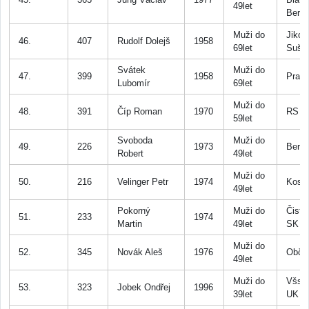
49let
Bero
Muži do
Jiko 
46.
407
Rudolf Dolejš
1958
69let
Suši
Svátek
Muži do
47.
399
1958
Prah
Lubomír
69let
Muži do
48.
391
Číp Roman
1970
RS P
59let
Svoboda
Muži do
49.
226
1973
Bero
Robert
49let
Muži do
50.
216
Velinger Petr
1974
Koso
49let
Pokorný
Muži do
Čistý
51.
233
1974
Martin
49let
SK Z
Muži do
52.
345
Novák Aleš
1976
Občo
49let
Muži do
Všsk
53.
323
Jobek Ondřej
1996
39let
UK