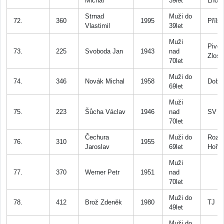
Michal
39let
Lhota
Strnad
Muži do
72.
360
1995
Příb
Vlastimil
39let
Muži
Pivov
73.
225
Svoboda Jan
1943
nad
Zlosi
70let
Muži do
74.
346
Novák Michal
1958
Dobří
69let
Muži
75.
223
Šůcha Václav
1946
nad
SV St
70let
Čechura
Muži do
Rozb
76.
310
1955
Jaroslav
69let
Hořov
Muži
77.
370
Werner Petr
1951
nad
70let
Muži do
78.
412
Brož Zdeněk
1980
TJ Há
49let
Muži do