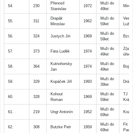
Přenosil
Muži do
54.
230
1972
Mirov
Stanislav
49let
Drapák
Muži do
Vesel
55.
311
1962
Miroslav
59let
Lužni
Muži do
56.
324
Justych Jiri
1969
Bzov
59let
Muži do
Z(a)b
57.
373
Fára Luděk
1974
49let
úředn
Kutnohorsky
Muži do
58.
364
1974
Bojo
Jan
49let
Muži do
59.
329
Kopáček Jiří
1993
Drás
39let
Kohout
Muži do
TJ So
60.
328
1969
Roman
59let
Králů
Muži do
61.
219
Ungr Antonín
1952
Kozo
69let
Muži do
Fit kl
62.
308
Butzke Petr
1959
69let
Padá