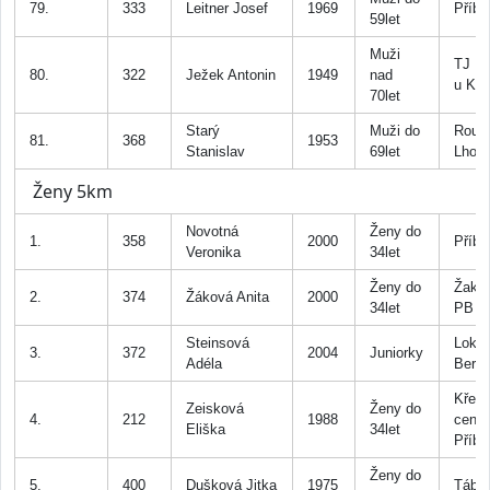
79.
333
Leitner Josef
1969
Příb
59let
Muži
TJ R
80.
322
Ježek Antonin
1949
nad
u Kři
70let
Starý
Muži do
Roub
81.
368
1953
Stanislav
69let
Lhota
Ženy 5km
Novotná
Ženy do
1.
358
2000
Příb
Veronika
34let
Ženy do
Žaky 
2.
374
Žáková Anita
2000
34let
PB
Steinsová
Loko
3.
372
2004
Juniorky
Adéla
Bero
Křes
Zeisková
Ženy do
4.
212
1988
cent
Eliška
34let
Příb
Ženy do
5.
400
Dušková Jitka
1975
Tábo