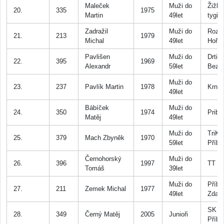
Maleček
Muži do
Žižk
20.
335
1975
Martin
49let
tygři
Zadražil
Muži do
Rozb
21.
213
1979
Michal
49let
Hořov
Pavlišen
Muži do
Drtič
22.
395
1969
Alexandr
59let
Bezd
Muži do
23.
237
Pavlík Martin
1978
Krno
49let
Bábíček
Muži do
24.
350
1974
Pribr
Matěj
49let
Muži do
TriKl
25.
379
Mach Zbyněk
1970
59let
Příb
Černohorský
Muži do
26.
396
1997
TT P
Tomáš
39let
Muži do
Příbr
27.
211
Zemek Michal
1977
49let
Zdab
SK Sp
28.
349
Černý Matěj
2005
Junioři
Příb