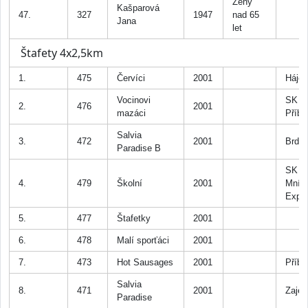
Ženy
Kašparová
47.
327
1947
nad 65
Jana
let
Štafety 4x2,5km
1.
475
Červíci
2001
Háje
Vocinovi
SK Sp
2.
476
2001
mazáci
Příb
Salvia
3.
472
2001
Brdy
Paradise B
SK
4.
479
Školní
2001
Mníš
Expr
5.
477
Štafetky
2001
6.
478
Malí sporťáci
2001
7.
473
Hot Sausages
2001
Příb
Salvia
8.
471
2001
Zaje
Paradise