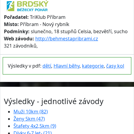
Pořadatel:
TriKlub Příbram
Místo:
Příbram - Nový rybník
Podmínky:
slunečno, 18 stupňů Celsia, bezvětří, sucho
Web závodu:
http://behmestapribrami.cz
321 závodníků,
Výsledky v pdf:
dětí
,
Hlavní běhy
,
kategorie
,
časy kol
Výsledky - jednotlivé závody
Muži 10km (82)
Ženy 5km (47)
Štafety 4x2,5km (9)
Dívky 6-7 let- (21)