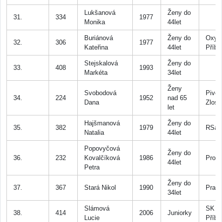
Lukšanová
Ženy do
31.
334
1977
Monika
44let
Buriánová
Ženy do
Oxyg
32.
306
1977
Kateřina
44let
Příb
Stejskalová
Ženy do
33.
408
1993
Markéta
34let
Ženy
Svobodová
Pivov
34.
224
1952
nad 65
Dana
Zlosi
let
Hajšmanová
Ženy do
35.
382
1979
RSac
Natalia
44let
Popovyčová
Ženy do
36.
232
Kovalčíková
1986
Prost
44let
Petra
Ženy do
37.
367
Stará Nikol
1990
Prah
34let
Slámová
SK Sp
38.
414
2006
Juniorky
Lucie
Příb