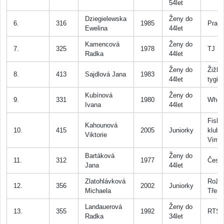
54let
Dziegielewska
Ženy do
6.
316
1985
Prah
Ewelina
44let
Kamencová
Ženy do
7.
325
1978
TJ Bl
Radka
44let
Ženy do
Žižk
8.
413
Sajdlová Jana
1983
44let
tygři
Kubínová
Ženy do
9.
331
1980
Wheel
Ivana
44let
Fishe
Kahounová
10.
415
2005
Juniorky
klub
Viktorie
Vimp
Bartáková
Ženy do
11.
312
1977
Česk
Jana
44let
Zlatohlávková
Rožmi
12.
356
2002
Juniorky
Michaela
Třem
Landauerová
Ženy do
13.
355
1992
RTS
Radka
34let