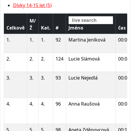
Dívky 14-15 let (5)
M/
Celkově
Ž
Kat.
#
Jméno
čas
1.
1.
1.
92
Martina Jeníková
00:07
2.
2.
2.
124
Lucie Slámová
00:07
3.
3.
3.
93
Lucie Nejedlá
00:07
4.
4.
4.
96
Anna Raušová
00:07
5.
5.
5.
98
Aneta Zděnovcová
00:10