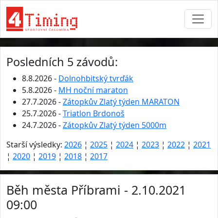
Posledních 5 závodů:
8.8.2026 -
Dolnohbitský tvrďák
5.8.2026 -
MH noční maraton
27.7.2026 -
Zátopkův Zlatý týden MARATON
25.7.2026 -
Triatlon Brdonoš
24.7.2026 -
Zátopkův Zlatý týden 5000m
Starší výsledky:
2026
¦
2025
¦
2024
¦
2023
¦
2022
¦
2021
¦
2020
¦
2019
¦
2018
¦
2017
Běh města Příbrami - 2.10.2021
09:00