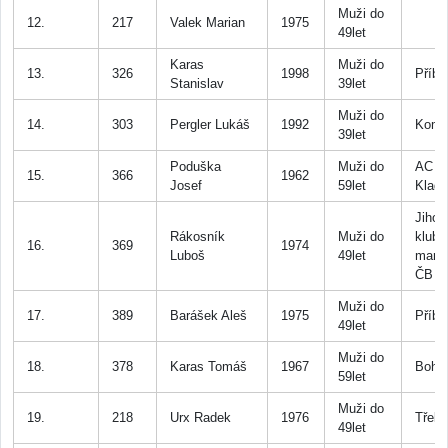
Muži do
12.
217
Valek Marian
1975
49let
Karas
Muži do
13.
326
1998
Příb
Stanislav
39let
Muži do
14.
303
Pergler Lukáš
1992
Komá
39let
Poduška
Muži do
AC T
15.
366
1962
Josef
59let
Klad
Jiho
Rákosník
Muži do
klub
16.
369
1974
Luboš
49let
mara
ČB
Muži do
17.
389
Barášek Aleš
1975
Příb
49let
Muži do
18.
378
Karas Tomáš
1967
Bohut
59let
Muži do
19.
218
Urx Radek
1976
Třebo
49let