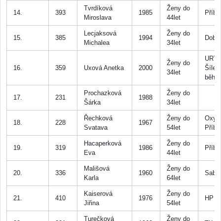
Tvrdíková
Ženy do
14.
393
1985
Příb
Miroslava
44let
Lecjaksová
Ženy do
15.
385
1994
Dobř
Michalea
34let
URT 
Ženy do
16.
359
Uxová Anetka
2000
Šílen
34let
běhu
Prochazková
Ženy do
17.
231
1988
Šárka
34let
Řechková
Ženy do
Oxyg
18.
228
1967
Svatava
54let
Příb
Hacaperková
Ženy do
19.
319
1986
Příb
Eva
44let
Mališová
Ženy do
20.
336
1960
Sabz
Karla
64let
Kaiserová
Ženy do
21.
410
1976
HP H
Jiřina
54let
Turečková
Ženy do