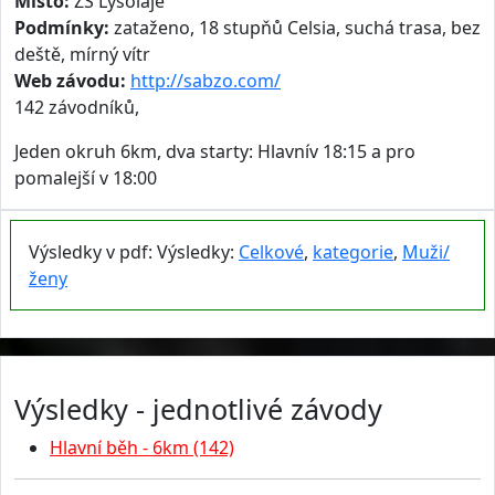
Místo:
ZŠ Lysolaje
Podmínky:
zataženo, 18 stupňů Celsia, suchá trasa, bez
deště, mírný vítr
Web závodu:
http://sabzo.com/
142 závodníků,
Jeden okruh 6km, dva starty: Hlavnív 18:15 a pro
pomalejší v 18:00
Výsledky v pdf: Výsledky:
Celkové
,
kategorie
,
Muži/
ženy
Výsledky - jednotlivé závody
Hlavní běh - 6km (142)