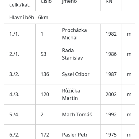
Číslo
Jméno
RN
celk./kat.
Hlavní běh - 6km
Procházka
1./1.
1
1982
m
Michal
Rada
2./1.
53
1986
m
Stanislav
3./2.
136
Sysel Ctibor
1987
m
Růžička
4./3.
120
2002
m
Martin
5./4.
2
Mach Tomáš
1992
m
6./2.
172
Pasler Petr
1975
m