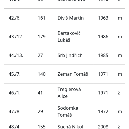
42./6.
161
Diviš Martin
1963
m
Bartakovič
43./12.
179
1986
m
Lukáš
44./13.
27
Srb Jindřich
1985
m
45./7.
140
Zeman Tomáš
1971
m
Treglerová
46./1.
41
1971
ž
Alice
Sodomka
47./8.
29
1972
m
Tomáš
48./4.
155
Suchá Nikol
2008
ž