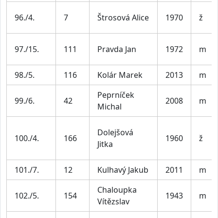
96./4.
7
Štrosová Alice
1970
ž
97./15.
111
Pravda Jan
1972
m
98./5.
116
Kolár Marek
2013
m
Peprníček
99./6.
42
2008
m
Michal
Dolejšová
100./4.
166
1960
ž
Jitka
101./7.
12
Kulhavý Jakub
2011
m
Chaloupka
102./5.
154
1943
m
Vítězslav