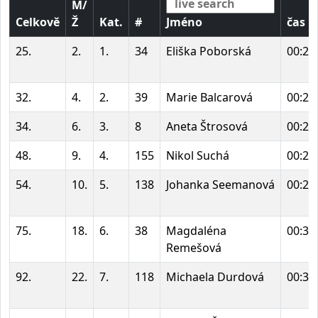
M/
Celkově
Ž
Kat.
#
Jméno
čas
25.
2.
1.
34
Eliška Poborská
00:25
32.
4.
2.
39
Marie Balcarová
00:26
34.
6.
3.
8
Aneta Štrosová
00:26
48.
9.
4.
155
Nikol Suchá
00:28
54.
10.
5.
138
Johanka Seemanová
00:28
75.
18.
6.
38
Magdaléna
00:30
Remešová
92.
22.
7.
118
Michaela Durdová
00:31