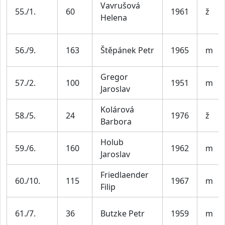
Vavrušová
55./1.
60
1961
ž
Helena
56./9.
163
Štěpánek Petr
1965
m
Gregor
57./2.
100
1951
m
Jaroslav
Kolárová
58./5.
24
1976
ž
Barbora
Holub
59./6.
160
1962
m
Jaroslav
Friedlaender
60./10.
115
1967
m
Filip
61./7.
36
Butzke Petr
1959
m