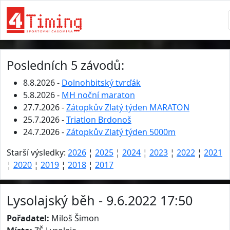
Posledních 5 závodů:
8.8.2026 -
Dolnohbitský tvrďák
5.8.2026 -
MH noční maraton
27.7.2026 -
Zátopkův Zlatý týden MARATON
25.7.2026 -
Triatlon Brdonoš
24.7.2026 -
Zátopkův Zlatý týden 5000m
Starší výsledky:
2026
¦
2025
¦
2024
¦
2023
¦
2022
¦
2021
¦
2020
¦
2019
¦
2018
¦
2017
Lysolajský běh - 9.6.2022 17:50
Pořadatel:
Miloš Šimon