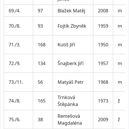
69./4.
97
Blažek Matěj
2008
m
70./8.
93
Fojtík Zbyněk
1959
m
71./3.
168
Kutiš Jiří
1950
m
72./9.
134
Šnajberk Jiří
1957
m
73./11.
56
Matyáš Petr
1968
m
Trnková
74./8.
165
1973
ž
Štěpánka
Remešová
75./6.
38
2009
ž
Magdaléna