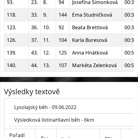
93.
23.
8.
94
Josefína Šimonková
00:32
118.
33.
9.
144
Ema Studničková
00:38
123.
36.
10.
92
Beata Brettlová
00:38
126.
37.
11.
104
Karla Buresová
00:39
139.
43.
12.
125
Anna Hnátková
00:50
140.
44.
13.
107
Markéta Zelenková
00:50
Výsledky textově
Lysolajský běh - 09.06.2022
Výsledková listinaHlavní běh - 6km
Pořadí