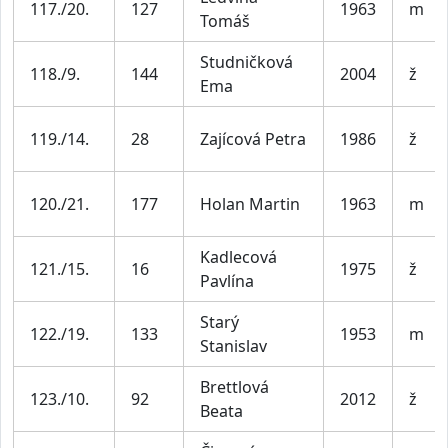
117./20.
127
1963
m
Tomáš
Studničková
118./9.
144
2004
ž
Ema
119./14.
28
Zajícová Petra
1986
ž
120./21.
177
Holan Martin
1963
m
Kadlecová
121./15.
16
1975
ž
Pavlína
Starý
122./19.
133
1953
m
Stanislav
Brettlová
123./10.
92
2012
ž
Beata