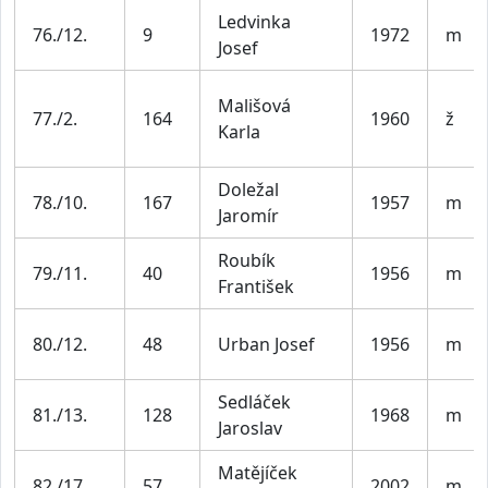
Ledvinka
76./12.
9
1972
m
Josef
Mališová
77./2.
164
1960
ž
Karla
Doležal
78./10.
167
1957
m
Jaromír
Roubík
79./11.
40
1956
m
František
80./12.
48
Urban Josef
1956
m
Sedláček
81./13.
128
1968
m
Jaroslav
Matějíček
82./17.
57
2002
m