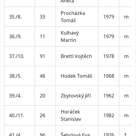
Aneta
Procházka
35./8.
33
1979
m
Tomáš
Kulhavý
36./9.
11
1979
m
Martin
37./10.
91
Brettl Vojtěch
1978
m
38./5.
46
Hodek Tomáš
1968
m
39./4.
20
Zbytovský Jiří
1962
m
Horáček
40./11.
26
1982
m
Stanislav
41./4.
96
Šebrlová Eva
1976
ž