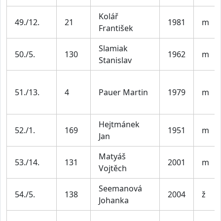
Kolář
49./12.
21
1981
m
František
Slamiak
50./5.
130
1962
m
Stanislav
51./13.
4
Pauer Martin
1979
m
Hejtmánek
52./1.
169
1951
m
Jan
Matyáš
53./14.
131
2001
m
Vojtěch
Seemanová
54./5.
138
2004
ž
Johanka