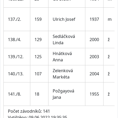
137./2.
159
Ulrich Josef
1937
m
Sedláčková
138./4.
129
2000
ž
Linda
Hnátková
139./12.
125
2003
ž
Anna
Zelenková
140./13.
107
2004
ž
Markéta
Požgayová
141./8.
18
1955
ž
Jana
Počet závodníků: 141
Vytištěno: 09.06.2022 19:35:35