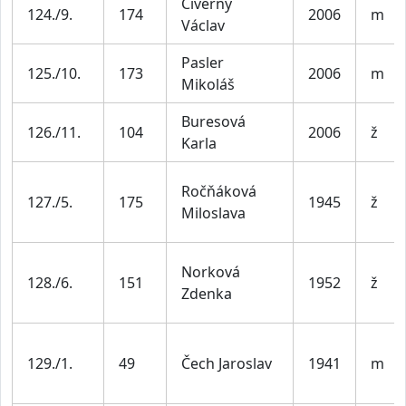
Čiverný
124./9.
174
2006
m
Václav
Pasler
125./10.
173
2006
m
Mikoláš
Buresová
126./11.
104
2006
ž
Karla
Ročňáková
127./5.
175
1945
ž
Miloslava
Norková
128./6.
151
1952
ž
Zdenka
129./1.
49
Čech Jaroslav
1941
m