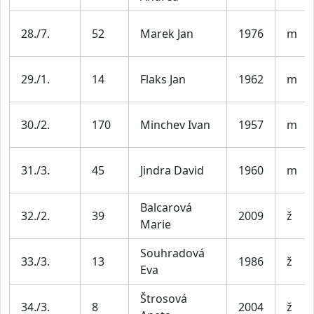
28./7.
52
Marek Jan
1976
m
29./1.
14
Flaks Jan
1962
m
30./2.
170
Minchev Ivan
1957
m
31./3.
45
Jindra David
1960
m
Balcarová
32./2.
39
2009
ž
Marie
Souhradová
33./3.
13
1986
ž
Eva
Štrosová
34./3.
8
2004
ž