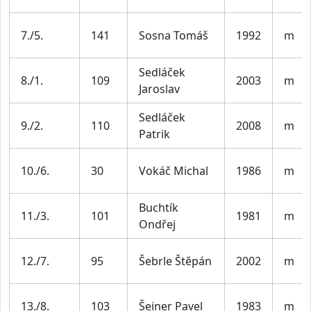
7./5.
141
Sosna Tomáš
1992
m
Sedláček
8./1.
109
2003
m
Jaroslav
Sedláček
9./2.
110
2008
m
Patrik
10./6.
30
Vokáč Michal
1986
m
Buchtík
11./3.
101
1981
m
Ondřej
12./7.
95
Šebrle Štěpán
2002
m
13./8.
103
Šeiner Pavel
1983
m