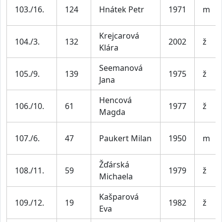
103./16.
124
Hnátek Petr
1971
m
Krejcarová
104./3.
132
2002
ž
Klára
Seemanová
105./9.
139
1975
ž
Jana
Hencová
106./10.
61
1977
ž
Magda
107./6.
47
Paukert Milan
1950
m
Žďárská
108./11.
59
1979
ž
Michaela
Kašparová
109./12.
19
1982
ž
Eva