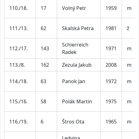
110./18.
17
Volný Petr
1959
m
111./13.
62
Skalská Petra
1981
ž
Schierreich
112./17.
143
1971
m
Radek
113./8.
162
Zezula Jakub
2008
m
114./18.
63
Panok Jan
1972
m
115./16.
58
Polák Martin
1975
m
116./19.
6
Štros Ota
1965
m
Ledvina