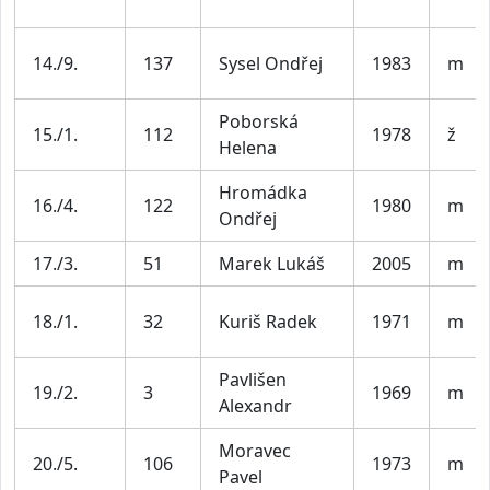
14./9.
137
Sysel Ondřej
1983
m
Poborská
15./1.
112
1978
ž
Helena
Hromádka
16./4.
122
1980
m
Ondřej
17./3.
51
Marek Lukáš
2005
m
18./1.
32
Kuriš Radek
1971
m
Pavlišen
19./2.
3
1969
m
Alexandr
Moravec
20./5.
106
1973
m
Pavel