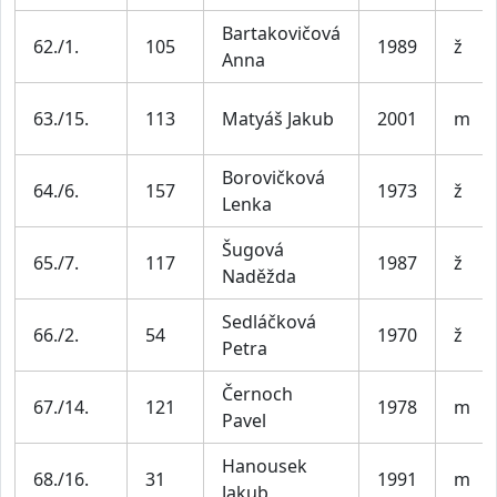
Bartakovičová
62./1.
105
1989
ž
Anna
63./15.
113
Matyáš Jakub
2001
m
Borovičková
64./6.
157
1973
ž
Lenka
Šugová
65./7.
117
1987
ž
Naděžda
Sedláčková
66./2.
54
1970
ž
Petra
Černoch
67./14.
121
1978
m
Pavel
Hanousek
68./16.
31
1991
m
Jakub