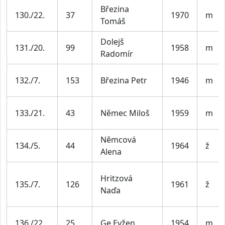
Březina
130./22.
37
1970
m
Tomáš
Dolejš
131./20.
99
1958
m
Radomír
132./7.
153
Březina Petr
1946
m
133./21.
43
Němec Miloš
1959
m
Němcová
134./5.
44
1964
ž
Alena
Hritzová
135./7.
126
1961
ž
Naďa
136./22.
25
Ge Evžen
1954
m