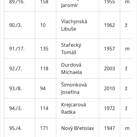
89./16.
158
1955
m
Jaromír
Vlachynská
90./3.
10
1962
ž
Libuše
Stařecký
91./17.
135
1957
m
Tomáš
Durdová
92./7.
118
2003
ž
Michaela
Šimonková
93./8.
94
2010
ž
Josefína
Krejcarová
94./3.
114
1972
ž
Radka
95./4.
171
Nový Břetislav
1947
m