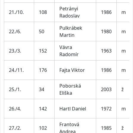
Petrányi
21./10.
108
1986
m
Radoslav
Pulkrábek
22./6.
50
1980
m
Martin
Vávra
23./3.
152
1963
m
Radomír
24./11.
176
Fajta Viktor
1986
m
Poborská
25./1.
34
2003
ž
Eliška
26./4.
142
Hartl Daniel
1972
m
Frantová
27./2.
102
1985
ž
Andrea