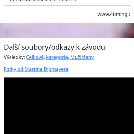
www.4timing.cz
Další soubory/odkazy k závodu
Výsledky:
Celkové
,
kategorie
,
Muži/ženy
Fotky od Martina Digmayera