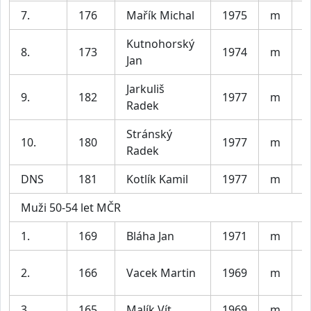
7.
176
Mařík Michal
1975
m
P
Kutnohorský
8.
173
1974
m
B
Jan
Jarkuliš
9.
182
1977
m
P
Radek
Stránský
B
10.
180
1977
m
Radek
b
DNS
181
Kotlík Kamil
1977
m
H
Muži 50-54 let MČR
1.
169
Bláha Jan
1971
m
A
A
2.
166
Vacek Martin
1969
m
T
3.
165
Malík Vít
1969
m
C