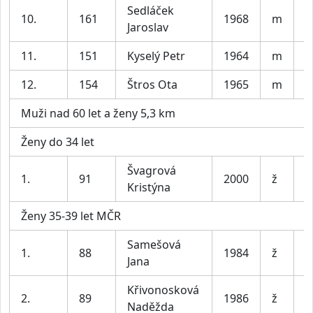
Sedláček
10.
161
1968
m
O
Jaroslav
11.
151
Kyselý Petr
1964
m
T
12.
154
Štros Ota
1965
m
B
Muži nad 60 let a ženy 5,3 km
Ženy do 34 let
Švagrová
1.
91
2000
ž
O
Kristýna
Ženy 35-39 let MČR
Samešová
1.
88
1984
ž
Jana
Křivonosková
2.
89
1986
ž
L
Naděžda