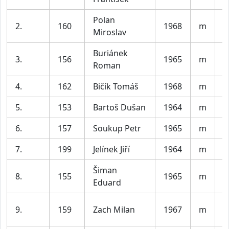
Polan
2.
160
1968
m
O
Miroslav
Buriánek
3.
156
1965
m
A
Roman
4.
162
Bičík Tomáš
1968
m
Č
5.
153
Bartoš Dušan
1964
m
A
6.
157
Soukup Petr
1965
m
P
7.
199
Jelínek Jiří
1964
m
B
Šiman
8.
155
1965
m
Z
Eduard
B
9.
159
Zach Milan
1967
m
b