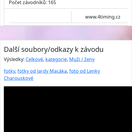
Počet závodníků: 165
www.4timing.cz
Další soubory/odkazy k závodu
Výsledky:
Celkové
,
kategorie
,
Muži / ženy
fotky
,
fotky od Jardy Macáka
,
foto od Lenky
Charouskové