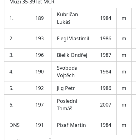
Muži 35-39 let MČR
Kubričan
1.
189
1984
m
L
Lukáš
S
2.
193
Flegl Vlastimil
1986
m
K
3.
196
Bielik Ondřej
1987
m
M
Svoboda
4.
190
1984
m
B
Vojtěch
5.
192
Jilg Petr
1986
m
#
Poslední
6.
197
2007
m
N
Tomáš
M
DNS
191
Písař Martin
1984
m
C