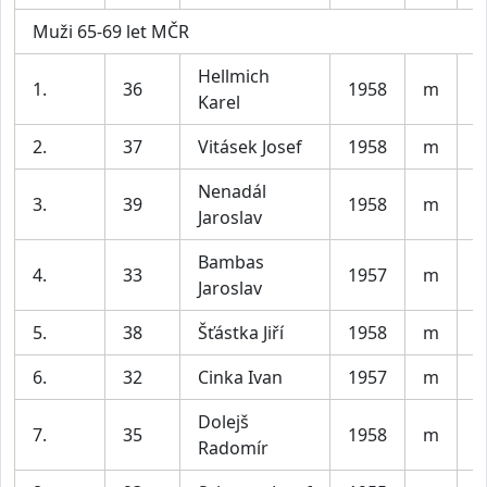
Muži 65-69 let MČR
Hellmich
T
1.
36
1958
m
Karel
V
2.
37
Vitásek Josef
1958
m
B
Nenadál
3.
39
1958
m
P
Jaroslav
Bambas
4.
33
1957
m
P
Jaroslav
5.
38
Šťástka Jiří
1958
m
S
6.
32
Cinka Ivan
1957
m
A
Dolejš
7.
35
1958
m
s
Radomír