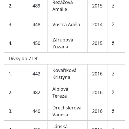
Řezáčová
2.
489
2015
ž
P
Amálie
B
3.
448
Vostrá Adéla
2014
ž
b
Zárubová
4.
450
2015
ž
N
Zuzana
Dívky do 7 let
Kovaříková
1.
442
2016
ž
D
Kristýna
Alblová
P
2.
482
2016
ž
Tereza
M
Drechslerová
3.
440
2016
ž
P
Vanesa
Lánská