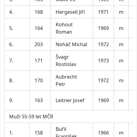
4.
168
Hergesell Jiří
1971
m
V
Kohout
T
5.
164
1969
m
Roman
d
6.
203
Noháč Michal
1972
m
P
Švagr
7.
171
1973
m
O
Rostislav
Aubrecht
8.
170
1972
m
B
Petr
T
9.
163
Leitner Josef
1969
m
P
Muži 55-59 let MČR
Buřil
1.
158
1966
m
V
František