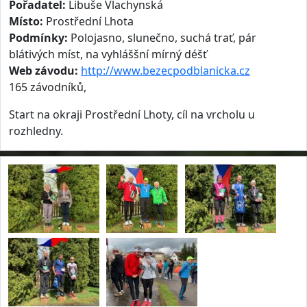
Pořadatel:
Libuše Vlachynská
Místo:
Prostřední Lhota
Podmínky:
Polojasno, slunečno, suchá trať, pár
blátivých míst, na vyhláššní mírný déšť
Web závodu:
http://www.bezecpodblanicka.cz
165 závodníků,
Start na okraji Prostřední Lhoty, cíl na vrcholu u
rozhledny.