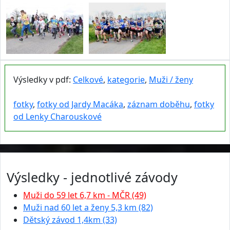
Výsledky v pdf:
Celkové
,
kategorie
,
Muži / ženy
fotky
,
fotky od Jardy Macáka
,
záznam doběhu
,
fotky
od Lenky Charouskové
Výsledky - jednotlivé závody
Muži do 59 let 6,7 km - MČR (49)
Muži nad 60 let a ženy 5,3 km (82)
Dětský závod 1,4km (33)