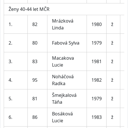
Ženy 40-44 let MČR
Mrázková
1.
82
1980
ž
D
Linda
S
2.
80
Fabová Sylva
1979
ž
L
Macakova
3.
83
1981
ž
B
Lucie
Noháčová
4.
95
1982
ž
Radka
Šmejkalová
5.
81
1979
ž
B
Táňa
Bosáková
6.
86
1983
ž
Š
Lucie