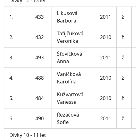
Dívky 12 - 13 let
Likusová
S
1.
433
2011
ž
Barbora
e
Tafijčuková
S
2.
432
2010
ž
Veronika
e
Šťovíčková
3.
493
2011
ž
m
Anna
Vaníčková
4.
488
2010
ž
P
Karolína
Kužvartová
5.
484
2010
ž
P
Vanessa
Řezáčová
6.
490
2011
ž
P
Sofie
Dívky 10 - 11 let