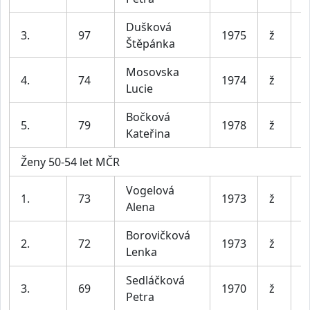
Dušková
3.
97
1975
ž
D
Štěpánka
Mosovska
B
4.
74
1974
ž
Lucie
b
Bočková
5.
79
1978
ž
Kateřina
Ženy 50-54 let MČR
Vogelová
J
1.
73
1973
ž
Alena
m
Borovičková
S
2.
72
1973
ž
Lenka
n
Sedláčková
3.
69
1970
ž
O
Petra