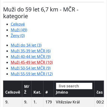
Muži do 59 let 6,7 km - MČR -
kategorie
Celkové
Muži (49)
Ženy (0)
Muži do 34 let (3)
Muži 35-39 let MČR (6)
Muži 40-44 let MČR (9)
Muži 45-49 let MČR (10)
Muži 50-54 let MČR (9)
Muži 55-59 let MČR (12)
M/
Celkově
Ž
Kat.
#
Jméno
čas
9.
9.
1.
179
Vítězslav Král
00:29