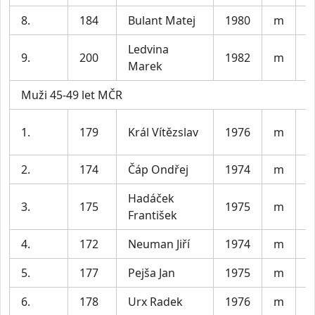
8.
184
Bulant Matej
1980
m
P
Ledvina
9.
200
1982
m
K
Marek
Muži 45-49 let MČR
S
1.
179
Král Vítězslav
1976
m
V
2.
174
Čáp Ondřej
1974
m
S
Hadáček
3.
175
1975
m
S
František
4.
172
Neuman Jiří
1974
m
K
5.
177
Pejša Jan
1975
m
s
6.
178
Urx Radek
1976
m
T