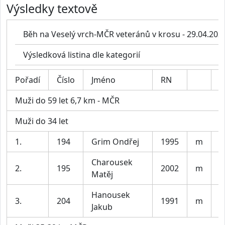
Výsledky textově
Běh na Veselý vrch-MČR veteránů v krosu - 29.04.202
Výsledková listina dle kategorií
Pořadí
Číslo
Jméno
RN
K
Muži do 59 let 6,7 km - MČR
Muži do 34 let
1.
194
Grim Ondřej
1995
m
P
Charousek
2.
195
2002
m
T
Matěj
Hanousek
3.
204
1991
m
B
Jakub