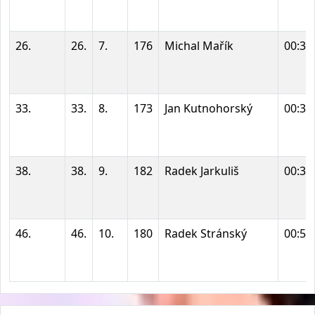
26.
26.
7.
176
Michal Mařík
00:33
33.
33.
8.
173
Jan Kutnohorský
00:36
38.
38.
9.
182
Radek Jarkuliš
00:39
46.
46.
10.
180
Radek Stránský
00:50