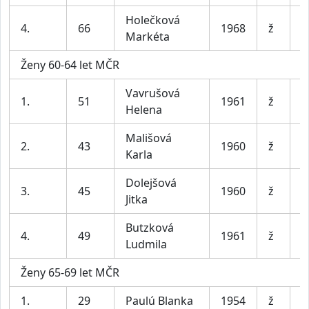
Holečková
4.
66
1968
ž
Š
Markéta
Ženy 60-64 let MČR
Vavrušová
1.
51
1961
ž
T
Helena
Mališová
2.
43
1960
ž
S
Karla
Dolejšová
3.
45
1960
ž
s
Jitka
Butzková
F
4.
49
1961
ž
Ludmila
P
Ženy 65-69 let MČR
1.
29
Paulú Blanka
1954
ž
m