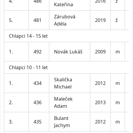
4.
486
2016
ž
M
Kateřina
Zárubová
5.
481
2019
ž
N
Adéla
Chlapci 14 - 15 let
S
1.
492
Novák Lukáš
2009
m
P
Chlapci 10 - 11 let
Skalička
1.
434
2012
m
L
Michael
Maleček
2.
436
2013
m
N
Adam
Bulant
3.
435
2012
m
P
Jachym