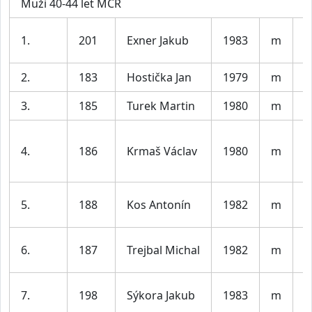
Muži 40-44 let MČR
K
1.
201
Exner Jakub
1983
m
T
2.
183
Hostička Jan
1979
m
P
3.
185
Turek Martin
1980
m
A
S
4.
186
Krmaš Václav
1980
m
R
K
B
5.
188
Kos Antonín
1982
m
J
S
6.
187
Trejbal Michal
1982
m
B
T
7.
198
Sýkora Jakub
1983
m
P