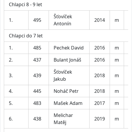
Chlapci 8 - 9 let
Šťovíček
1.
495
2014
m
m
Antonín
Chlapci do 7 let
1.
485
Pechek David
2016
m
S
2.
437
Bulant Jonáš
2016
m
P
Šťovíček
3.
439
2018
m
m
Jakub
4.
445
Noháč Petr
2018
m
P
5.
483
Mašek Adam
2017
m
P
Melichar
6.
438
2019
m
S
Matěj