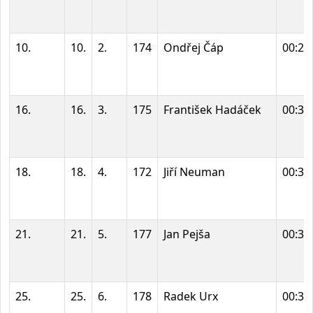
10.
10.
2.
174
Ondřej Čáp
00:29
16.
16.
3.
175
František Hadáček
00:31
18.
18.
4.
172
Jiří Neuman
00:31
21.
21.
5.
177
Jan Pejša
00:32
25.
25.
6.
178
Radek Urx
00:33