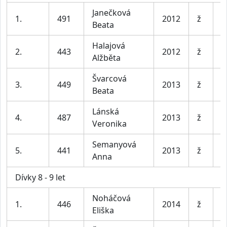
Janečková
1.
491
2012
ž
P
Beata
Halajová
2.
443
2012
ž
P
Alžběta
Švarcová
B
3.
449
2013
ž
Beata
b
Lánská
4.
487
2013
ž
M
Veronika
Semanyová
5.
441
2013
ž
P
Anna
Dívky 8 - 9 let
Noháčová
1.
446
2014
ž
Z
Eliška