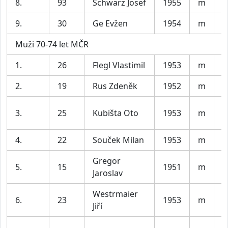
8.
93
Schwarz Josef
1955
m
H
9.
30
Ge Evžen
1954
m
M
Muži 70-74 let MČR
1.
26
Flegl Vlastimil
1953
m
B
2.
19
Rus Zdeněk
1952
m
T
A
3.
25
Kubišta Oto
1953
m
T
4.
22
Souček Milan
1953
m
S
Gregor
5.
15
1951
m
A
Jaroslav
Westrmaier
6.
23
1953
m
K
Jiří
S