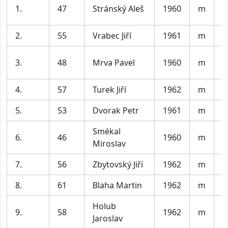
A
1.
47
Stránský Aleš
1960
m
T
2.
55
Vrabec Jiří
1961
m
P
B
3.
48
Mrva Pavel
1960
m
b
4.
57
Turek Jiří
1962
m
C
5.
53
Dvorak Petr
1961
m
V
Smékal
B
6.
46
1960
m
Miroslav
b
7.
56
Zbytovský Jiří
1962
m
8.
61
Blaha Martin
1962
m
Holub
9.
58
1962
m
L
Jaroslav