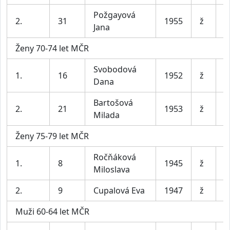
Požgayová
2.
31
1955
ž
B
Jana
Ženy 70-74 let MČR
Svobodová
1.
16
1952
ž
K
Dana
Bartošová
2.
21
1953
ž
P
Milada
Ženy 75-79 let MČR
Ročňáková
1.
8
1945
ž
S
Miloslava
2.
9
Cupalová Eva
1947
ž
B
Muži 60-64 let MČR