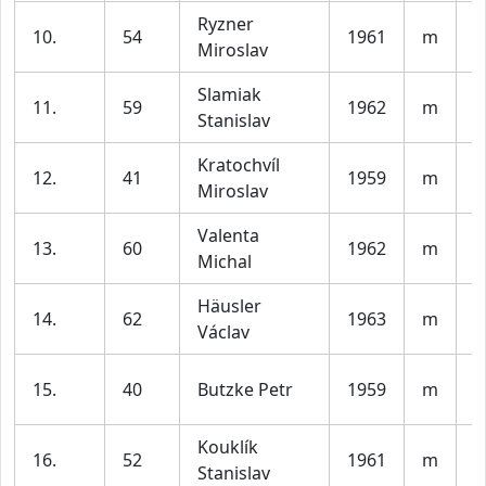
Ryzner
10.
54
1961
m
A
Miroslav
Slamiak
11.
59
1962
m
B
Stanislav
Kratochvíl
12.
41
1959
m
S
Miroslav
Valenta
13.
60
1962
m
t
Michal
Häusler
14.
62
1963
m
P
Václav
T
15.
40
Butzke Petr
1959
m
s
Kouklík
B
16.
52
1961
m
Stanislav
b