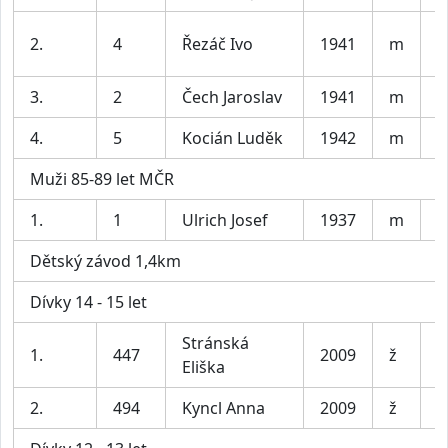
C
2.
4
Řezáč Ivo
1941
m
L
3.
2
Čech Jaroslav
1941
m
P
4.
5
Kocián Luděk
1942
m
A
Muži 85-89 let MČR
1.
1
Ulrich Josef
1937
m
L
Dětský závod 1,4km
Dívky 14 - 15 let
Stránská
B
1.
447
2009
ž
Eliška
b
2.
494
Kyncl Anna
2009
ž
m