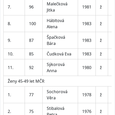
Malečková
7.
96
1981
ž
N
Jitka
Hábltová
8.
100
1983
ž
B
Alena
Špačková
9.
87
1983
ž
P
Bára
10.
85
Čudková Eva
1983
ž
Š
Sýkorová
11.
92
1980
ž
M
Anna
Ženy 45-49 let MČR
Sochorová
T
1.
77
1978
ž
Věra
B
Stibalová
2.
75
1976
ž
B
Petra