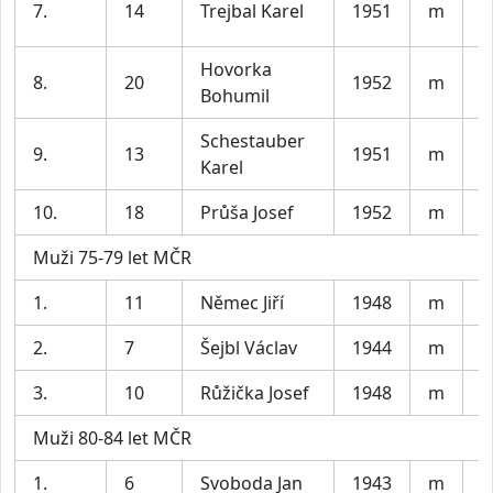
7.
14
Trejbal Karel
1951
m
B
Hovorka
8.
20
1952
m
F
Bohumil
Schestauber
L
9.
13
1951
m
Karel
B
10.
18
Průša Josef
1952
m
B
Muži 75-79 let MČR
1.
11
Němec Jiří
1948
m
A
2.
7
Šejbl Václav
1944
m
A
3.
10
Růžička Josef
1948
m
B
Muži 80-84 let MČR
1.
6
Svoboda Jan
1943
m
K