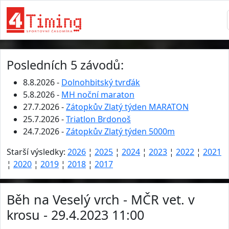
Posledních 5 závodů:
8.8.2026 -
Dolnohbitský tvrďák
5.8.2026 -
MH noční maraton
27.7.2026 -
Zátopkův Zlatý týden MARATON
25.7.2026 -
Triatlon Brdonoš
24.7.2026 -
Zátopkův Zlatý týden 5000m
Starší výsledky:
2026
¦
2025
¦
2024
¦
2023
¦
2022
¦
2021
¦
2020
¦
2019
¦
2018
¦
2017
Běh na Veselý vrch - MČR vet. v
krosu - 29.4.2023 11:00