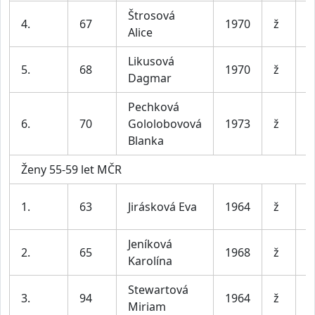
Štrosová
4.
67
1970
ž
B
Alice
Likusová
S
5.
68
1970
ž
Dagmar
e
Pechková
6.
70
Gololobovová
1973
ž
A
Blanka
Ženy 55-59 let MČR
T
1.
63
Jirásková Eva
1964
ž
Ú
Jeníková
2.
65
1968
ž
S
Karolína
Stewartová
3.
94
1964
ž
S
Miriam