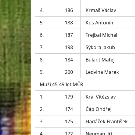
4.
186
Krmaš Václav
5.
188
Kos Antonín
6.
187
Trejbal Michal
7.
198
Sýkora Jakub
8.
184
Bulant Matej
9.
200
Ledvina Marek
Muži 45-49 let MČR
1.
179
Král Vítězslav
2.
174
Čáp Ondřej
3.
175
Hadáček František
4.
172
Neuman Jiří