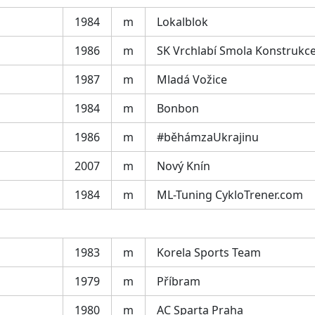
1984
m
Lokalblok
1986
m
SK Vrchlabí Smola Konstrukc
1987
m
Mladá Vožice
1984
m
Bonbon
1986
m
#běhámzaUkrajinu
2007
m
Nový Knín
1984
m
ML-Tuning CykloTrener.com
1983
m
Korela Sports Team
1979
m
Příbram
1980
m
AC Sparta Praha