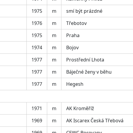
1975
m
smí být prázdné
1976
m
Třebotov
1975
m
Praha
1974
m
Bojov
1977
m
Prostřední Lhota
1977
m
Báječné ženy v běhu
1977
m
Hegesh
1971
m
AK Kroměříž
1969
m
AK Iscarex Česká Třebová
1969
m
CEWC Borovany