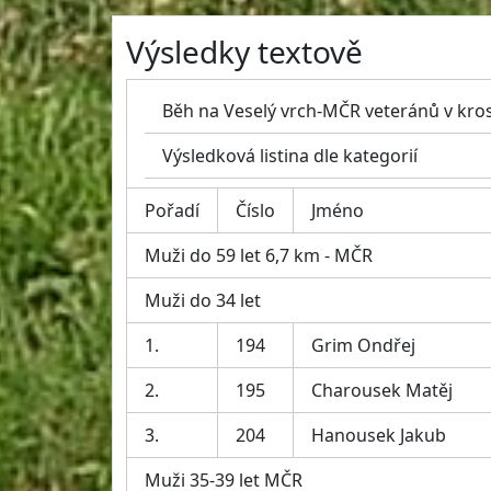
Výsledky textově
Běh na Veselý vrch-MČR veteránů v kros
Výsledková listina dle kategorií
Pořadí
Číslo
Jméno
Muži do 59 let 6,7 km - MČR
Muži do 34 let
1.
194
Grim Ondřej
2.
195
Charousek Matěj
3.
204
Hanousek Jakub
Muži 35-39 let MČR