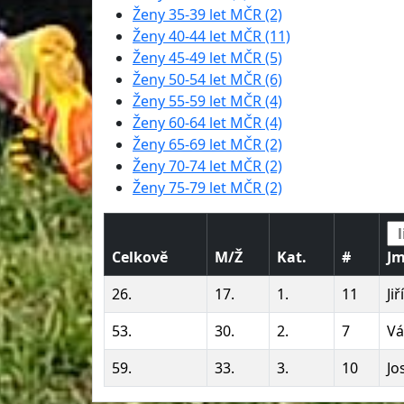
Ženy 35-39 let MČR (2)
Ženy 40-44 let MČR (11)
Ženy 45-49 let MČR (5)
Ženy 50-54 let MČR (6)
Ženy 55-59 let MČR (4)
Ženy 60-64 let MČR (4)
Ženy 65-69 let MČR (2)
Ženy 70-74 let MČR (2)
Ženy 75-79 let MČR (2)
Celkově
M/Ž
Kat.
#
J
26.
17.
1.
11
Ji
53.
30.
2.
7
Vá
59.
33.
3.
10
Jo