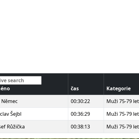
méno
čas
Kategorie
ří Němec
00:30:22
Muži 75-79 le
clav Šejbl
00:36:29
Muži 75-79 le
sef Růžička
00:38:13
Muži 75-79 le