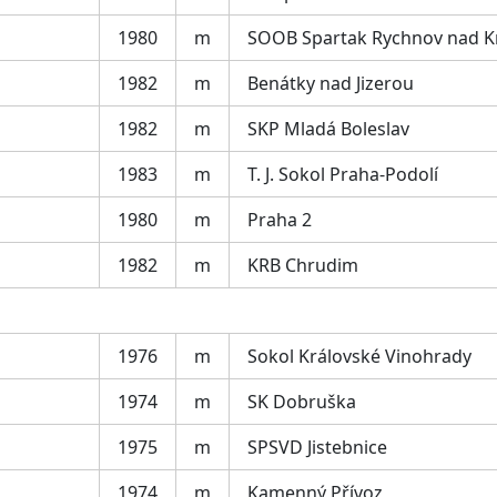
1980
m
SOOB Spartak Rychnov nad 
1982
m
Benátky nad Jizerou
1982
m
SKP Mladá Boleslav
1983
m
T. J. Sokol Praha-Podolí
1980
m
Praha 2
1982
m
KRB Chrudim
1976
m
Sokol Královské Vinohrady
1974
m
SK Dobruška
1975
m
SPSVD Jistebnice
1974
m
Kamenný Přívoz