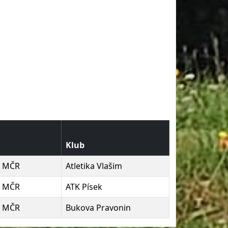
Klub
t MČR
Atletika Vlašim
t MČR
ATK Písek
t MČR
Bukova Pravonin