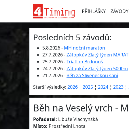
PŘIHLÁŠKY
ZÁVODY
Posledních 5 závodů:
5.8.2026 -
MH noční maraton
27.7.2026 -
Zátopkův Zlatý týden MARA
25.7.2026 -
Triatlon Brdonoš
24.7.2026 -
Zátopkův Zlatý týden 5000m
21.7.2026 -
Běh za Sliveneckou saní
Starší výsledky:
2026
¦
2025
¦
2024
¦
2023
¦
Běh na Veselý vrch - M
Pořadatel:
Libuše Vlachynská
Místo:
Prostřední Lhota