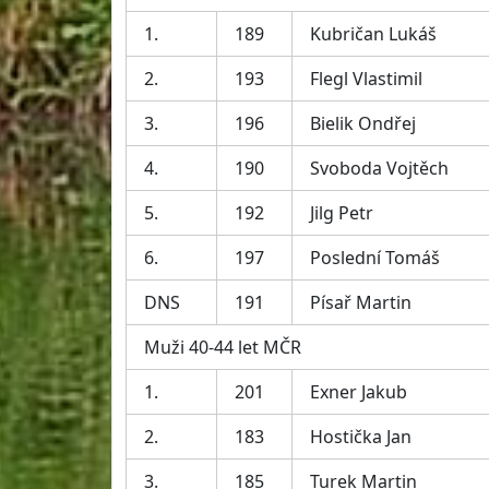
1.
189
Kubričan Lukáš
2.
193
Flegl Vlastimil
3.
196
Bielik Ondřej
4.
190
Svoboda Vojtěch
5.
192
Jilg Petr
6.
197
Poslední Tomáš
DNS
191
Písař Martin
Muži 40-44 let MČR
1.
201
Exner Jakub
2.
183
Hostička Jan
3.
185
Turek Martin