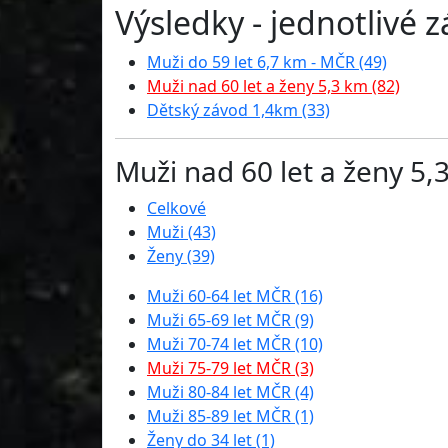
Výsledky - jednotlivé 
Muži do 59 let 6,7 km - MČR (49)
Muži nad 60 let a ženy 5,3 km (82)
Dětský závod 1,4km (33)
Muži nad 60 let a ženy 5,
Celkové
Muži (43)
Ženy (39)
Muži 60-64 let MČR (16)
Muži 65-69 let MČR (9)
Muži 70-74 let MČR (10)
Muži 75-79 let MČR (3)
Muži 80-84 let MČR (4)
Muži 85-89 let MČR (1)
Ženy do 34 let (1)