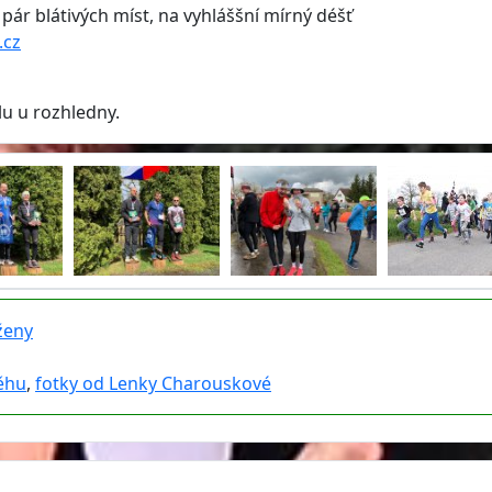
pár blátivých míst, na vyhláššní mírný déšť
.cz
olu u rozhledny.
ženy
ěhu
,
fotky od Lenky Charouskové