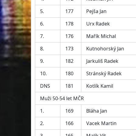
5.
177
Pejša Jan
6.
178
Urx Radek
7.
176
Mařík Michal
8.
173
Kutnohorský Jan
9.
182
Jarkuliš Radek
10.
180
Stránský Radek
DNS
181
Kotlík Kamil
Muži 50-54 let MČR
1.
169
Bláha Jan
2.
166
Vacek Martin
3.
165
Malík Vít