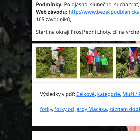
Podmínky:
Polojasno, slunečno, suchá trať, 
Web závodu:
http://www.bezecpodblanicka
165 závodníků,
Start na okraji Prostřední Lhoty, cíl na vrch
Výsledky v pdf:
Celkové
,
kategorie
,
Muži / 
fotky
,
fotky od Jardy Macáka
,
záznam dob