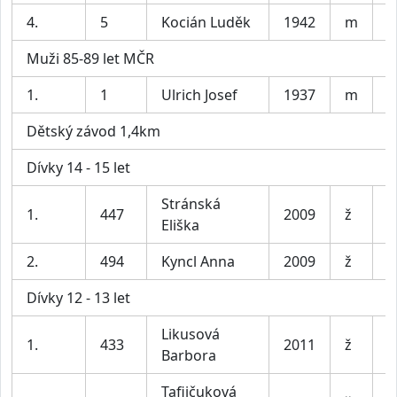
4.
5
Kocián Luděk
1942
m
A
Muži 85-89 let MČR
1.
1
Ulrich Josef
1937
m
L
Dětský závod 1,4km
Dívky 14 - 15 let
Stránská
B
1.
447
2009
ž
Eliška
b
2.
494
Kyncl Anna
2009
ž
m
Dívky 12 - 13 let
Likusová
S
1.
433
2011
ž
Barbora
e
Tafijčuková
S