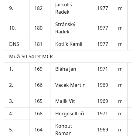
Jarkuliš
9.
182
1977
m
P
Radek
Stránský
B
10.
180
1977
m
Radek
b
DNS
181
Kotlík Kamil
1977
m
H
Muži 50-54 let MČR
1.
169
Bláha Jan
1971
m
A
A
2.
166
Vacek Martin
1969
m
T
3.
165
Malík Vít
1969
m
C
4.
168
Hergesell Jiří
1971
m
V
Kohout
T
5.
164
1969
m
Roman
d