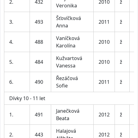
2.
432
2010
ž
Veronika
e
Šťovíčková
3.
493
2011
ž
m
Anna
Vaníčková
4.
488
2010
ž
P
Karolína
Kužvartová
5.
484
2010
ž
P
Vanessa
Řezáčová
6.
490
2011
ž
P
Sofie
Dívky 10 - 11 let
Janečková
1.
491
2012
ž
P
Beata
Halajová
2.
443
2012
ž
P