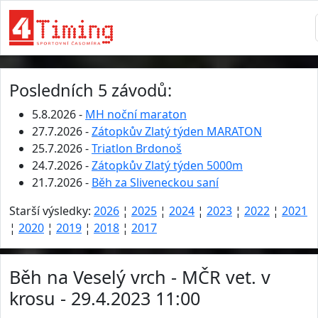
Posledních 5 závodů:
5.8.2026 -
MH noční maraton
27.7.2026 -
Zátopkův Zlatý týden MARATON
25.7.2026 -
Triatlon Brdonoš
24.7.2026 -
Zátopkův Zlatý týden 5000m
21.7.2026 -
Běh za Sliveneckou saní
Starší výsledky:
2026
¦
2025
¦
2024
¦
2023
¦
2022
¦
2021
¦
2020
¦
2019
¦
2018
¦
2017
Běh na Veselý vrch - MČR vet. v
krosu - 29.4.2023 11:00