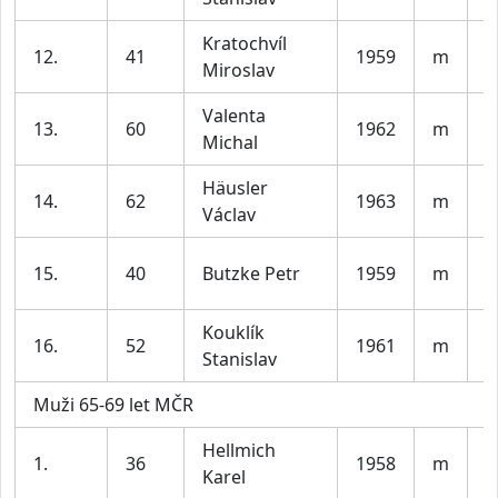
Kratochvíl
12.
41
1959
m
S
Miroslav
Valenta
13.
60
1962
m
t
Michal
Häusler
14.
62
1963
m
P
Václav
T
15.
40
Butzke Petr
1959
m
s
Kouklík
B
16.
52
1961
m
Stanislav
b
Muži 65-69 let MČR
Hellmich
T
1.
36
1958
m
Karel
V