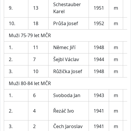
Schestauber
L
9.
13
1951
m
Karel
B
10.
18
Průša Josef
1952
m
B
Muži 75-79 let MČR
1.
11
Němec Jiří
1948
m
A
2.
7
Šejbl Václav
1944
m
A
3.
10
Růžička Josef
1948
m
B
Muži 80-84 let MČR
1.
6
Svoboda Jan
1943
m
K
C
2.
4
Řezáč Ivo
1941
m
L
3.
2
Čech Jaroslav
1941
m
P