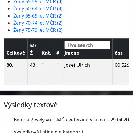
Ženy 55-59 let MČR (4)
Ženy 60-64 let MČR (4)
Ženy 65-69 let MČR (2)
Ženy 70-74 let MČR (2)
Ženy 75-79 let MČR (2)
M/
Celkově
Ž
Kat.
#
Jméno
čas
80.
43.
1.
1
Josef Ulrich
00:52:3
Výsledky textově
Běh na Veselý vrch-MČR veteránů v krosu - 29.04.202
Výsledková listina dle kategorií