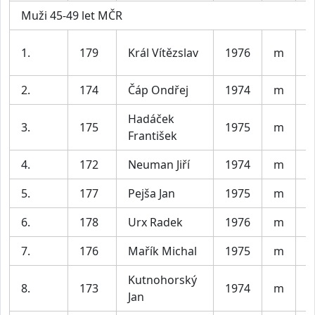
Muži 45-49 let MČR
S
1.
179
Král Vítězslav
1976
m
V
2.
174
Čáp Ondřej
1974
m
S
Hadáček
3.
175
1975
m
S
František
4.
172
Neuman Jiří
1974
m
K
5.
177
Pejša Jan
1975
m
s
6.
178
Urx Radek
1976
m
T
7.
176
Mařík Michal
1975
m
P
Kutnohorský
8.
173
1974
m
B
Jan