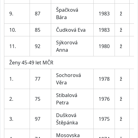
Špačková
9.
87
1983
ž
P
Bára
10.
85
Čudková Eva
1983
ž
Š
Sýkorová
11.
92
1980
ž
M
Anna
Ženy 45-49 let MČR
Sochorová
T
1.
77
1978
ž
Věra
B
Stibalová
2.
75
1976
ž
B
Petra
Dušková
3.
97
1975
ž
D
Štěpánka
Mosovska
B