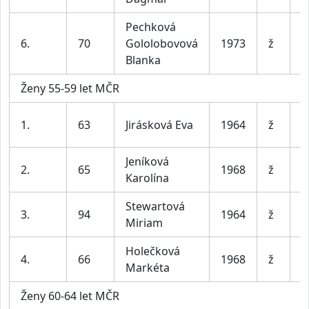
Pechková
6.
70
Gololobovová
1973
ž
A
Blanka
Ženy 55-59 let MČR
T
1.
63
Jirásková Eva
1964
ž
Ú
Jeníková
2.
65
1968
ž
S
Karolína
Stewartová
3.
94
1964
ž
S
Miriam
Holečková
4.
66
1968
ž
Š
Markéta
Ženy 60-64 let MČR