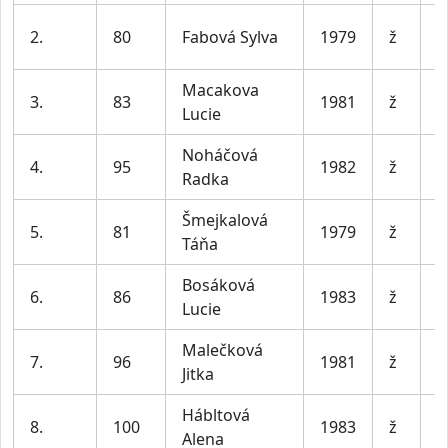
S
2.
80
Fabová Sylva
1979
ž
L
Macakova
3.
83
1981
ž
B
Lucie
Noháčová
4.
95
1982
ž
Radka
Šmejkalová
5.
81
1979
ž
B
Táňa
Bosáková
6.
86
1983
ž
Š
Lucie
Malečková
7.
96
1981
ž
N
Jitka
Hábltová
8.
100
1983
ž
B
Alena