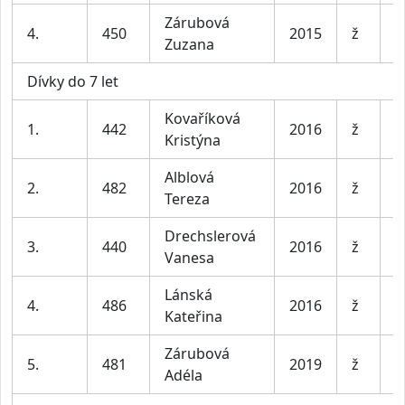
Zárubová
4.
450
2015
ž
N
Zuzana
Dívky do 7 let
Kovaříková
1.
442
2016
ž
D
Kristýna
Alblová
P
2.
482
2016
ž
Tereza
M
Drechslerová
3.
440
2016
ž
P
Vanesa
Lánská
4.
486
2016
ž
M
Kateřina
Zárubová
5.
481
2019
ž
N
Adéla