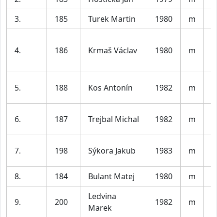
3.
185
Turek Martin
1980
m
A
S
4.
186
Krmaš Václav
1980
m
R
K
B
5.
188
Kos Antonín
1982
m
J
S
6.
187
Trejbal Michal
1982
m
B
T
7.
198
Sýkora Jakub
1983
m
P
8.
184
Bulant Matej
1980
m
P
Ledvina
9.
200
1982
m
K
Marek