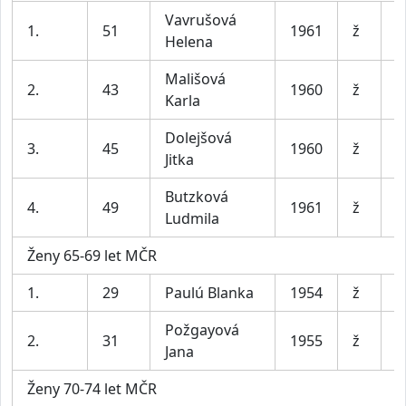
Vavrušová
1.
51
1961
ž
T
Helena
Mališová
2.
43
1960
ž
S
Karla
Dolejšová
3.
45
1960
ž
s
Jitka
Butzková
F
4.
49
1961
ž
Ludmila
P
Ženy 65-69 let MČR
1.
29
Paulú Blanka
1954
ž
m
Požgayová
2.
31
1955
ž
B
Jana
Ženy 70-74 let MČR