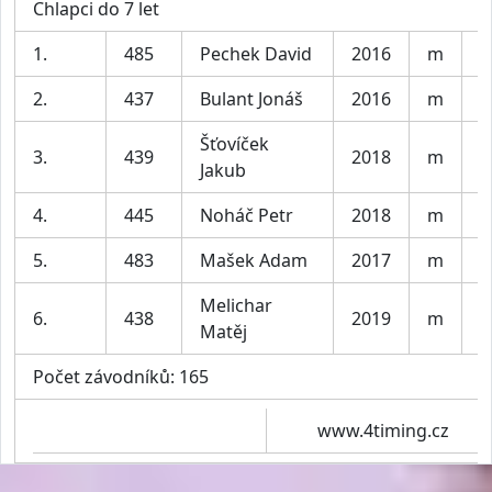
Chlapci do 7 let
1.
485
Pechek David
2016
m
S
2.
437
Bulant Jonáš
2016
m
P
Šťovíček
3.
439
2018
m
m
Jakub
4.
445
Noháč Petr
2018
m
P
5.
483
Mašek Adam
2017
m
P
Melichar
6.
438
2019
m
S
Matěj
Počet závodníků: 165
www.4timing.cz