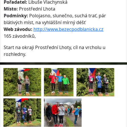
Pořadatel:
Libuše Vlachynská
Místo:
Prostřední Lhota
Podmínky:
Polojasno, slunečno, suchá trať, pár
blátivých míst, na vyhláššní mírný déšť
Web závodu:
http://www.bezecpodblanicka.cz
165 závodníků,
Start na okraji Prostřední Lhoty, cíl na vrcholu u
rozhledny.