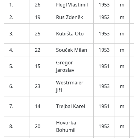
1.
26
Flegl Vlastimil
1953
m
B
2.
19
Rus Zdeněk
1952
m
T
A
3.
25
Kubišta Oto
1953
m
T
4.
22
Souček Milan
1953
m
S
Gregor
5.
15
1951
m
A
Jaroslav
Westrmaier
6.
23
1953
m
K
Jiří
S
7.
14
Trejbal Karel
1951
m
B
Hovorka
8.
20
1952
m
F
Bohumil