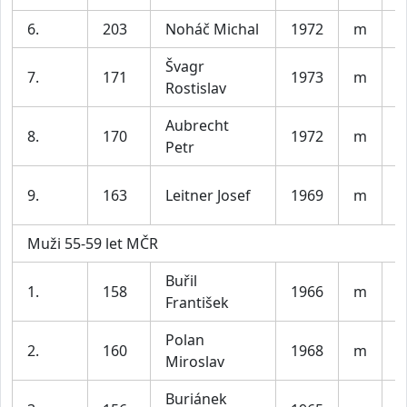
6.
203
Noháč Michal
1972
m
P
Švagr
7.
171
1973
m
O
Rostislav
Aubrecht
8.
170
1972
m
B
Petr
T
9.
163
Leitner Josef
1969
m
P
Muži 55-59 let MČR
Buřil
1.
158
1966
m
V
František
Polan
2.
160
1968
m
O
Miroslav
Buriánek