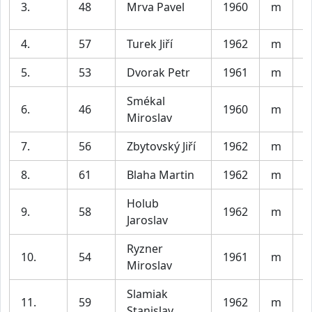
3.
48
Mrva Pavel
1960
m
b
4.
57
Turek Jiří
1962
m
C
5.
53
Dvorak Petr
1961
m
V
Smékal
B
6.
46
1960
m
Miroslav
b
7.
56
Zbytovský Jiří
1962
m
8.
61
Blaha Martin
1962
m
Holub
9.
58
1962
m
L
Jaroslav
Ryzner
10.
54
1961
m
A
Miroslav
Slamiak
11.
59
1962
m
B
Stanislav