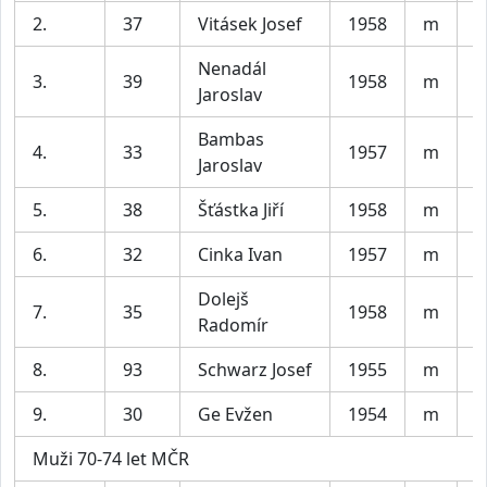
2.
37
Vitásek Josef
1958
m
B
Nenadál
3.
39
1958
m
P
Jaroslav
Bambas
4.
33
1957
m
P
Jaroslav
5.
38
Šťástka Jiří
1958
m
S
6.
32
Cinka Ivan
1957
m
A
Dolejš
7.
35
1958
m
s
Radomír
8.
93
Schwarz Josef
1955
m
H
9.
30
Ge Evžen
1954
m
M
Muži 70-74 let MČR