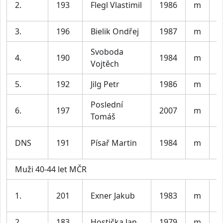
2.
193
Flegl Vlastimil
1986
m
K
3.
196
Bielik Ondřej
1987
m
M
Svoboda
4.
190
1984
m
B
Vojtěch
5.
192
Jilg Petr
1986
m
#
Poslední
6.
197
2007
m
N
Tomáš
M
DNS
191
Písař Martin
1984
m
C
Muži 40-44 let MČR
K
1.
201
Exner Jakub
1983
m
T
2.
183
Hostička Jan
1979
m
P