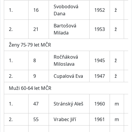
Svobodová
1.
16
1952
ž
K
Dana
Bartošová
2.
21
1953
ž
P
Milada
Ženy 75-79 let MČR
Ročňáková
1.
8
1945
ž
S
Miloslava
2.
9
Cupalová Eva
1947
ž
B
Muži 60-64 let MČR
A
1.
47
Stránský Aleš
1960
m
T
2.
55
Vrabec Jiří
1961
m
P
B