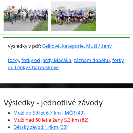
Výsledky v pdf:
Celkové
,
kategorie
,
Muži / ženy
fotky
,
fotky od Jardy Macáka
,
záznam doběhu
,
fotky
od Lenky Charouskové
Výsledky - jednotlivé závody
Muži do 59 let 6,7 km - MČR (49)
Muži nad 60 let a ženy 5,3 km (82)
Dětský závod 1,4km (33)