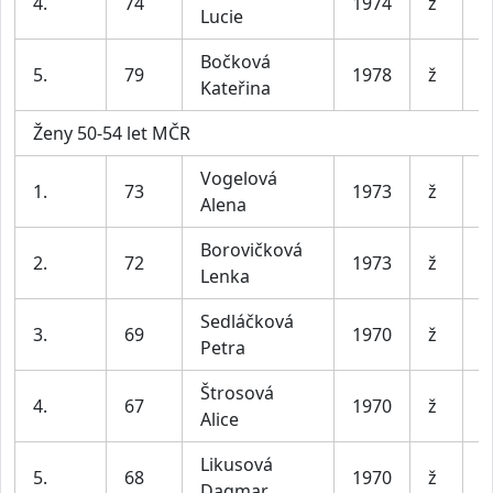
4.
74
1974
ž
Lucie
b
Bočková
5.
79
1978
ž
Kateřina
Ženy 50-54 let MČR
Vogelová
J
1.
73
1973
ž
Alena
m
Borovičková
S
2.
72
1973
ž
Lenka
n
Sedláčková
3.
69
1970
ž
O
Petra
Štrosová
4.
67
1970
ž
B
Alice
Likusová
S
5.
68
1970
ž
Dagmar
e