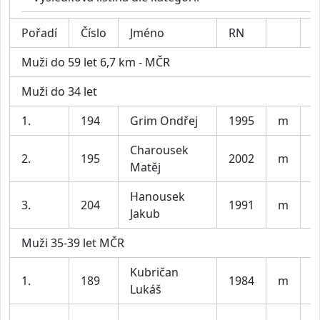
Pořadí
Číslo
Jméno
RN
K
Muži do 59 let 6,7 km - MČR
Muži do 34 let
1.
194
Grim Ondřej
1995
m
P
Charousek
2.
195
2002
m
T
Matěj
Hanousek
3.
204
1991
m
B
Jakub
Muži 35-39 let MČR
Kubričan
1.
189
1984
m
L
Lukáš
S