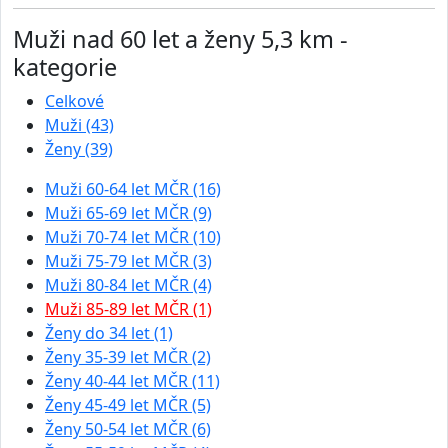
Muži nad 60 let a ženy 5,3 km -
kategorie
Celkové
Muži (43)
Ženy (39)
Muži 60-64 let MČR (16)
Muži 65-69 let MČR (9)
Muži 70-74 let MČR (10)
Muži 75-79 let MČR (3)
Muži 80-84 let MČR (4)
Muži 85-89 let MČR (1)
Ženy do 34 let (1)
Ženy 35-39 let MČR (2)
Ženy 40-44 let MČR (11)
Ženy 45-49 let MČR (5)
Ženy 50-54 let MČR (6)