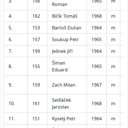
3.
156
1965
m
A
Roman
4.
162
Bičík Tomáš
1968
m
Č
5.
153
Bartoš Dušan
1964
m
A
6.
157
Soukup Petr
1965
m
P
7.
199
Jelínek Jiří
1964
m
B
Šiman
8.
155
1965
m
Z
Eduard
B
9.
159
Zach Milan
1967
m
b
Sedláček
10.
161
1968
m
O
Jaroslav
11.
151
Kyselý Petr
1964
m
T