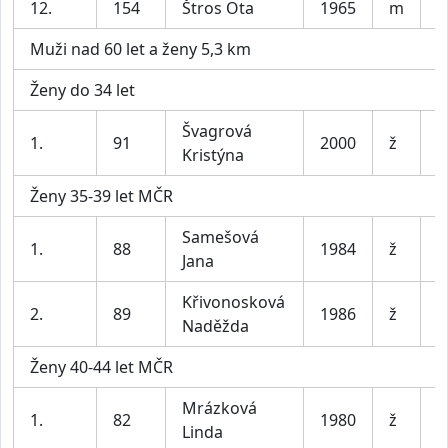
12.
154
Štros Ota
1965
m
B
Muži nad 60 let a ženy 5,3 km
Ženy do 34 let
Švagrová
1.
91
2000
ž
O
Kristýna
Ženy 35-39 let MČR
Samešová
1.
88
1984
ž
Jana
Křivonosková
2.
89
1986
ž
L
Naděžda
Ženy 40-44 let MČR
Mrázková
1.
82
1980
ž
D
Linda