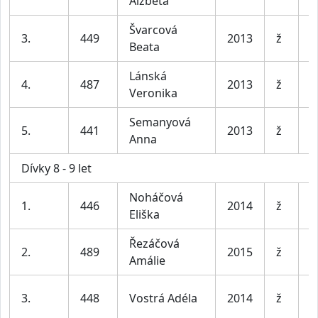
Alžběta
Švarcová
B
3.
449
2013
ž
Beata
b
Lánská
4.
487
2013
ž
M
Veronika
Semanyová
5.
441
2013
ž
P
Anna
Dívky 8 - 9 let
Noháčová
1.
446
2014
ž
Z
Eliška
Řezáčová
2.
489
2015
ž
P
Amálie
B
3.
448
Vostrá Adéla
2014
ž
b