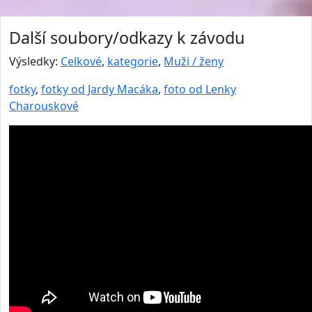
Další soubory/odkazy k závodu
Výsledky:
Celkové
,
kategorie
,
Muži / ženy
fotky
,
fotky od Jardy Macáka
,
foto od Lenky
Charouskové