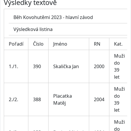
Výsledky textově
Běh Kovohutěmi 2023 - hlavní závod
Výsledková listina
Pořadí
Číslo
Jméno
RN
Kat.
Muži
do
1./1.
390
Skalička Jan
2000
39
let
Muži
Placatka
do
2./2.
388
2004
Matěj
39
let
Muži
do