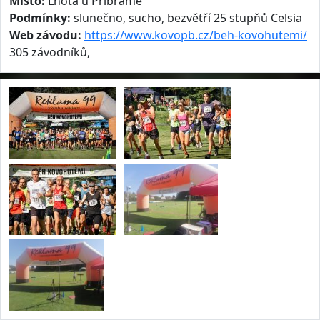
Místo:
Lhota u Příbramě
Podmínky:
slunečno, sucho, bezvětří 25 stupňů Celsia
Web závodu:
https://www.kovopb.cz/beh-kovohutemi/
305 závodníků,