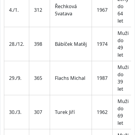
Řechková
do
4./1.
312
1967
Svatava
64
let
Muži
do
28./12.
398
Bábíček Matěj
1974
49
let
Muži
do
29./9.
365
Flachs Michal
1987
39
let
Muži
do
30./3.
307
Turek Jiří
1962
69
let