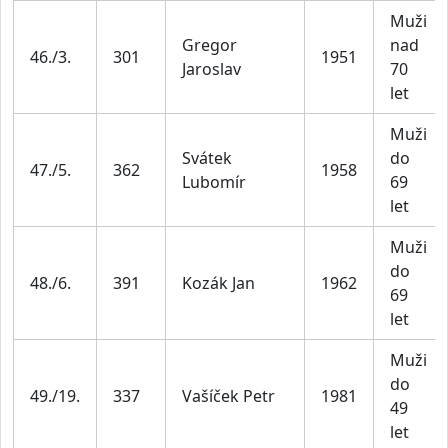
Muži
Gregor
nad
46./3.
301
1951
Jaroslav
70
let
Muži
Svátek
do
47./5.
362
1958
Lubomír
69
let
Muži
do
48./6.
391
Kozák Jan
1962
69
let
Muži
do
49./19.
337
Vašíček Petr
1981
49
let