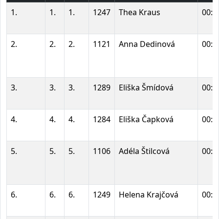
1.
1.
1.
1247
Thea Kraus
00:0
2.
2.
2.
1121
Anna Dedinová
00:0
3.
3.
3.
1289
Eliška Šmídová
00:0
4.
4.
4.
1284
Eliška Čapková
00:0
5.
5.
5.
1106
Adéla Štilcová
00:0
6.
6.
6.
1249
Helena Krajčová
00:0