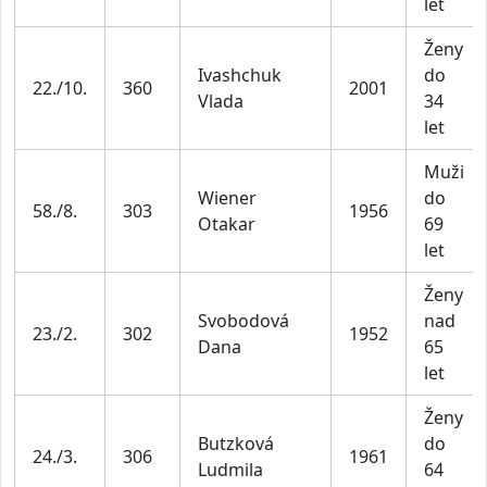
let
Ženy
Ivashchuk
do
22./10.
360
2001
Vlada
34
let
Muži
Wiener
do
58./8.
303
1956
Otakar
69
let
Ženy
Svobodová
nad
23./2.
302
1952
Dana
65
let
Ženy
Butzková
do
24./3.
306
1961
Ludmila
64