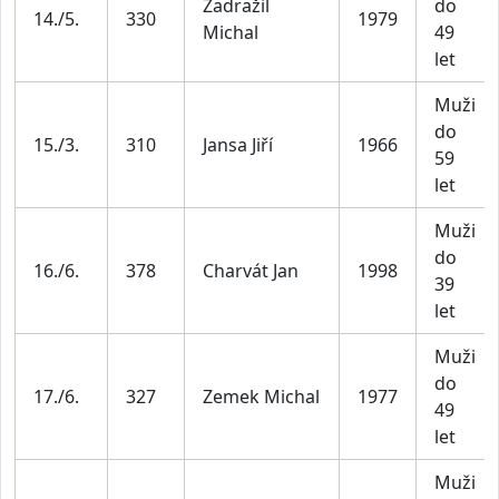
Zadražil
do
14./5.
330
1979
Michal
49
let
Muži
do
15./3.
310
Jansa Jiří
1966
59
let
Muži
do
16./6.
378
Charvát Jan
1998
39
let
Muži
do
17./6.
327
Zemek Michal
1977
49
let
Muži