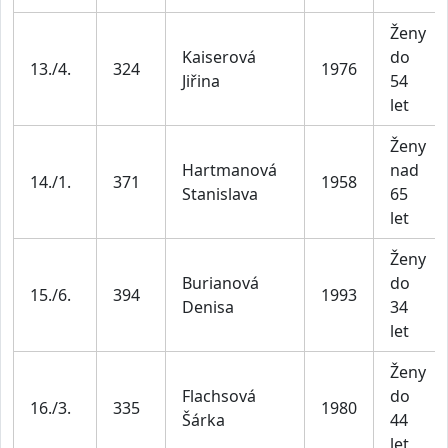
Ženy
Kaiserová
do
13./4.
324
1976
Jiřina
54
let
Ženy
Hartmanová
nad
14./1.
371
1958
Stanislava
65
let
Ženy
Burianová
do
15./6.
394
1993
Denisa
34
let
Ženy
Flachsová
do
16./3.
335
1980
Šárka
44
let