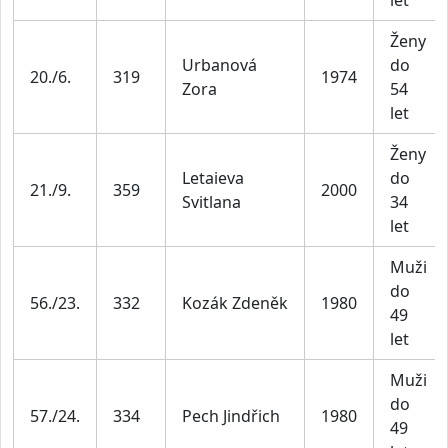
let
Ženy
Urbanová
do
20./6.
319
1974
Zora
54
let
Ženy
Letaieva
do
21./9.
359
2000
Svitlana
34
let
Muži
do
56./23.
332
Kozák Zdeněk
1980
49
let
Muži
do
57./24.
334
Pech Jindřich
1980
49