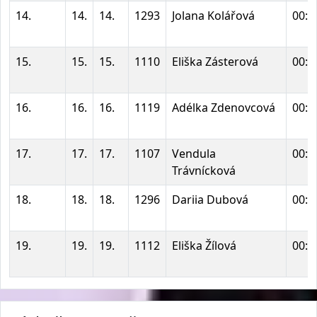
14.
14.
14.
1293
Jolana Kolářová
00:0
15.
15.
15.
1110
Eliška Zásterová
00:0
16.
16.
16.
1119
Adélka Zdenovcová
00:0
17.
17.
17.
1107
Vendula
00:0
Trávnícková
18.
18.
18.
1296
Dariia Dubová
00:0
19.
19.
19.
1112
Eliška Žílová
00:0