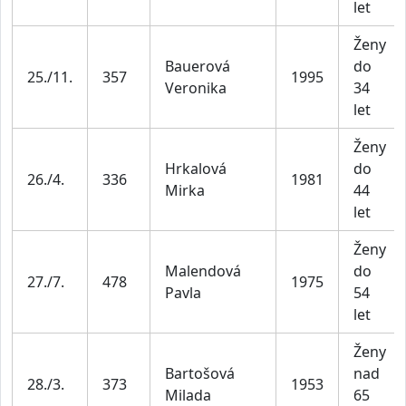
let
Ženy
Bauerová
do
25./11.
357
1995
Veronika
34
let
Ženy
Hrkalová
do
26./4.
336
1981
Mirka
44
let
Ženy
Malendová
do
27./7.
478
1975
Pavla
54
let
Ženy
Bartošová
nad
28./3.
373
1953
Milada
65