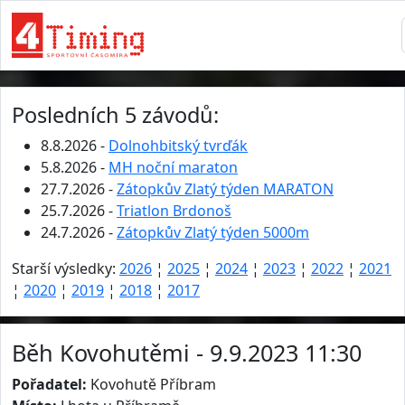
Posledních 5 závodů:
8.8.2026 -
Dolnohbitský tvrďák
5.8.2026 -
MH noční maraton
27.7.2026 -
Zátopkův Zlatý týden MARATON
25.7.2026 -
Triatlon Brdonoš
24.7.2026 -
Zátopkův Zlatý týden 5000m
Starší výsledky:
2026
¦
2025
¦
2024
¦
2023
¦
2022
¦
2021
¦
2020
¦
2019
¦
2018
¦
2017
Běh Kovohutěmi - 9.9.2023 11:30
Pořadatel:
Kovohutě Příbram