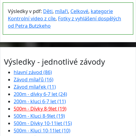
Výsledky v pdf:
Děti
,
mílaři
,
Celkové
,
kategorie
Kontrolní video z cíle
,
Fotky z vyhlášení dospělých
od Petra Butzkeho
Výsledky - jednotlivé závody
hlavní závod (86)
Závod mílařů (16)
Závod mílařek (11)
200m - dívky 6-7 let (24)
200m - kluci 6-7 let (11)
500m - Dívky 8-9let (19)
500m - Kluci 8-9let (19)
500m - Dívky 10-11let (15)
500m - Kluci 10-11let (10)