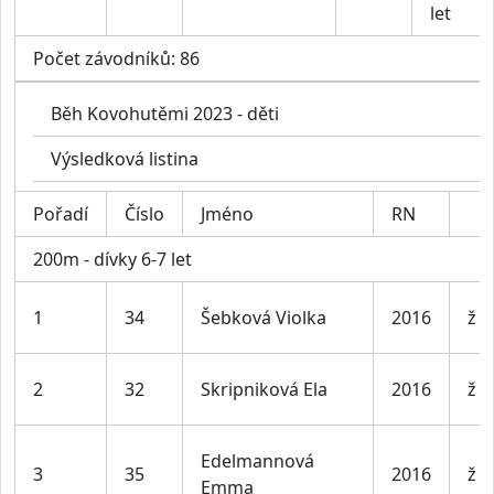
let
Počet závodníků: 86
Běh Kovohutěmi 2023 - děti
Výsledková listina
Pořadí
Číslo
Jméno
RN
200m - dívky 6-7 let
1
34
Šebková Violka
2016
ž
2
32
Skripniková Ela
2016
ž
Edelmannová
3
35
2016
ž
Emma