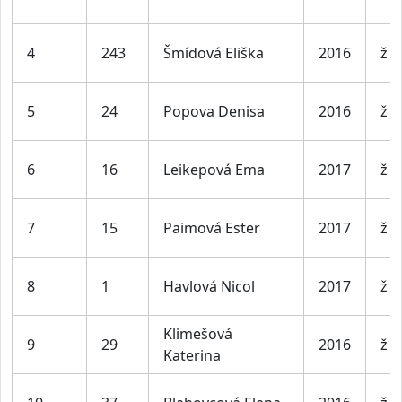
4
243
Šmídová Eliška
2016
ž
5
24
Popova Denisa
2016
ž
6
16
Leikepová Ema
2017
ž
7
15
Paimová Ester
2017
ž
8
1
Havlová Nicol
2017
ž
Klimešová
9
29
2016
ž
Katerina