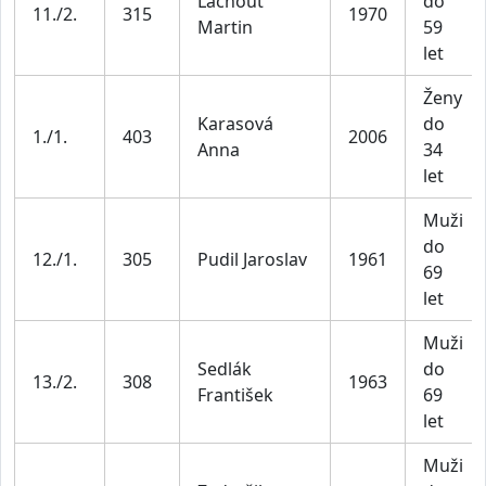
Lachout
do
11./2.
315
1970
Martin
59
let
Ženy
Karasová
do
1./1.
403
2006
Anna
34
let
Muži
do
12./1.
305
Pudil Jaroslav
1961
69
let
Muži
Sedlák
do
13./2.
308
1963
František
69
let
Muži