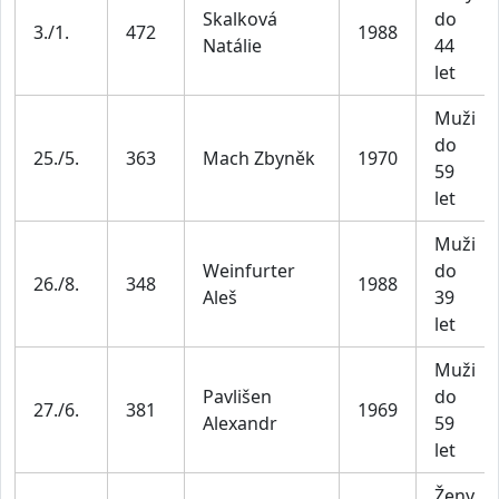
Skalková
do
3./1.
472
1988
Natálie
44
let
Muži
do
25./5.
363
Mach Zbyněk
1970
59
let
Muži
Weinfurter
do
26./8.
348
1988
Aleš
39
let
Muži
Pavlišen
do
27./6.
381
1969
Alexandr
59
let
Ženy