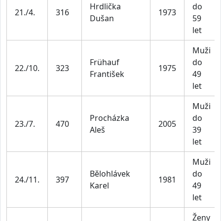
Hrdlička
do
21./4.
316
1973
Dušan
59
let
Muži
Frühauf
do
22./10.
323
1975
František
49
let
Muži
Procházka
do
23./7.
470
2005
Aleš
39
let
Muži
Bělohlávek
do
24./11.
397
1981
Karel
49
let
Ženy