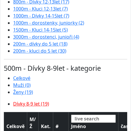
800m - Dívky 12-13let (17)
1000m - Kluci 12-13let (7)
1000m - Dívky 14-15let (7)
1000m - dorostenky, juniorky (2)
1500m - Kluci 14-15let (5)
3000m - dorostenci, junioři (4)
200m - dívky do 5 let (18)
200m - kluci do 5 let (30)
500m - Dívky 8-9let - kategorie
Celkové
Muži (0)
Ženy (19)
Dívky 8-9 let (19)
M/
Celkově
Ž
Kat.
#
Jméno
čas