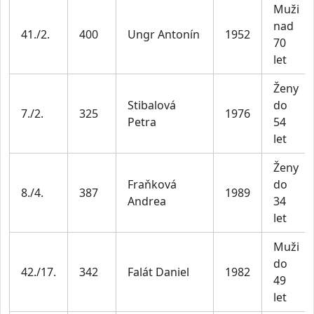
Muži
nad
41./2.
400
Ungr Antonín
1952
70
let
Ženy
Stibalová
do
7./2.
325
1976
Petra
54
let
Ženy
Fraňková
do
8./4.
387
1989
Andrea
34
let
Muži
do
42./17.
342
Falát Daniel
1982
49
let