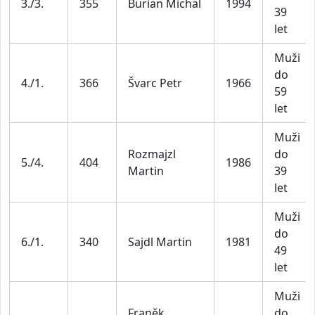
3./3.
355
Burian Michal
1994
39
let
Muži
do
4./1.
366
Švarc Petr
1966
59
let
Muži
Rozmajzl
do
5./4.
404
1986
Martin
39
let
Muži
do
6./1.
340
Sajdl Martin
1981
49
let
Muži
Franěk
do