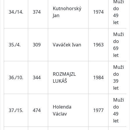
Muži
Kutnohorský
do
34./14.
374
1974
Jan
49
let
Muži
do
35./4.
309
Vaváček Ivan
1963
69
let
Muži
ROZMAJZL
do
36./10.
344
1984
LUKÁŠ
39
let
Muži
Holenda
do
37./15.
474
1977
Václav
49
let