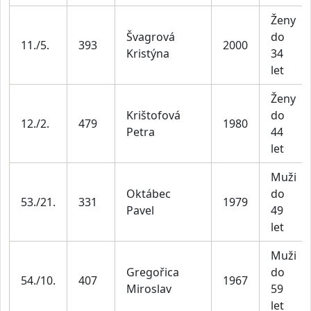
Ženy
Švagrová
do
11./5.
393
2000
Kristýna
34
let
Ženy
Krištofová
do
12./2.
479
1980
Petra
44
let
Muži
Oktábec
do
53./21.
331
1979
Pavel
49
let
Muži
Gregořica
do
54./10.
407
1967
Miroslav
59
let