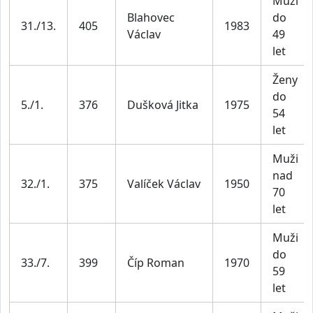
Muži
Blahovec
do
31./13.
405
1983
Václav
49
let
Ženy
do
5./1.
376
Dušková Jitka
1975
54
let
Muži
nad
32./1.
375
Valíček Václav
1950
70
let
Muži
do
33./7.
399
Číp Roman
1970
59
let