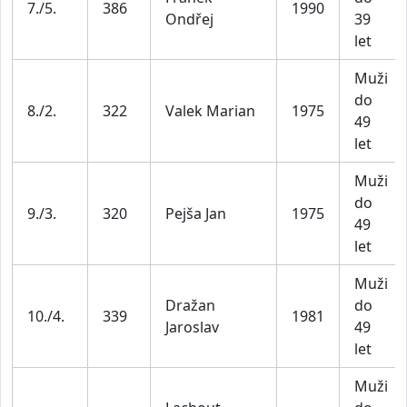
7./5.
386
1990
Ondřej
39
let
Muži
do
8./2.
322
Valek Marian
1975
49
let
Muži
do
9./3.
320
Pejša Jan
1975
49
let
Muži
Dražan
do
10./4.
339
1981
Jaroslav
49
let
Muži