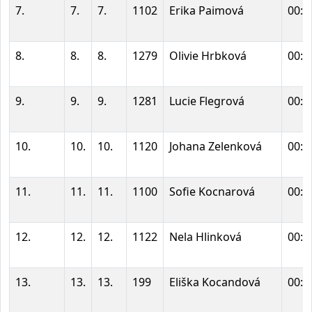
7.
7.
7.
1102
Erika Paimová
00:0
8.
8.
8.
1279
Olivie Hrbková
00:0
9.
9.
9.
1281
Lucie Flegrová
00:0
10.
10.
10.
1120
Johana Zelenková
00:0
11.
11.
11.
1100
Sofie Kocnarová
00:0
12.
12.
12.
1122
Nela Hlinková
00:0
13.
13.
13.
199
Eliška Kocandová
00:0