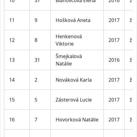
10
37
Blahovcová Elena
2016
ž
11
9
Hošková Aneta
2017
ž
Henkenová
12
8
2017
ž
Viktorie
Šmejkalová
13
31
2016
ž
Natálie
14
2
Nováková Karla
2017
ž
15
5
Zásterová Lucie
2017
ž
16
7
Hovorková Natálie
2017
ž