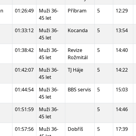
nn
01:26:49
Muži 36-
Příbram
5
12:29
45 let
01:33:12
Muži 36-
Kocanda
5
13:54
45 let
01:38:42
Muži 36-
Revize
5
14:40
45 let
Rožmitál
01:42:07
Muži 36-
TJ Háje
5
14:22
45 let
01:44:54
Muži 36-
BBS servis
5
15:03
45 let
01:51:59
Muži 36-
5
14:46
45 let
01:57:56
Muži 36-
Dobříš
5
17:39