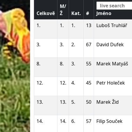
M/
Celkově
Ž
Kat.
#
Jméno
1.
1.
1.
13
Luboš Truhlář
3.
3.
2.
67
David Dufek
8.
8.
3.
55
Marek Matyáš
12.
12.
4.
45
Petr Holeček
13.
13.
5.
50
Marek Žid
14.
14.
6.
57
Filip Souček