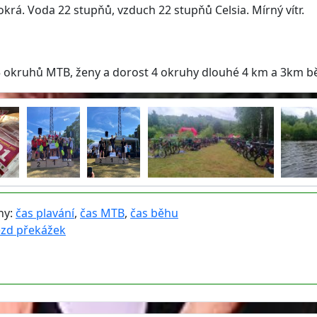
krá. Voda 22 stupňů, vzduch 22 stupňů Celsia. Mírný vítr.
y 5 okruhů MTB, ženy a dorost 4 okruhy dlouhé 4 km a 3km b
íny:
čas plavání
,
čas MTB
,
čas běhu
ezd překážek