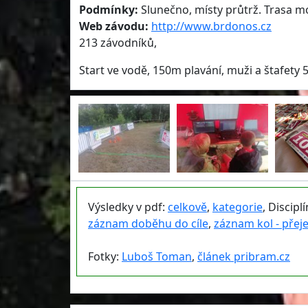
Podmínky:
Slunečno, místy průtrž. Trasa mo
Web závodu:
http://www.brdonos.cz
213 závodníků,
Start ve vodě, 150m plavání, muži a štafet
Výsledky v pdf:
celkově
,
kategorie
, Discipl
záznam doběhu do cíle
,
záznam kol - přej
Fotky:
Luboš Toman
,
článek pribram.cz