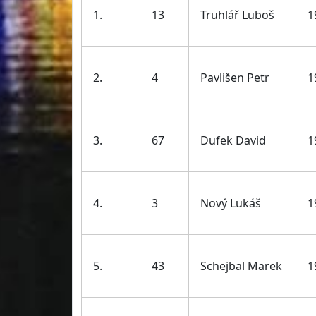
1.
13
Truhlář Luboš
1
2.
4
Pavlišen Petr
1
3.
67
Dufek David
1
4.
3
Nový Lukáš
1
5.
43
Schejbal Marek
1