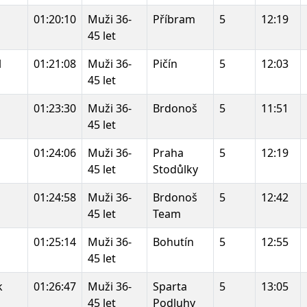
01:20:10
Muži 36-
Příbram
5
12:19
45 let
l
01:21:08
Muži 36-
Pičín
5
12:03
45 let
01:23:30
Muži 36-
Brdonoš
5
11:51
45 let
01:24:06
Muži 36-
Praha
5
12:19
45 let
Stodůlky
01:24:58
Muži 36-
Brdonoš
5
12:42
45 let
Team
01:25:14
Muži 36-
Bohutín
5
12:55
45 let
k
01:26:47
Muži 36-
Sparta
5
13:05
45 let
Podluhy