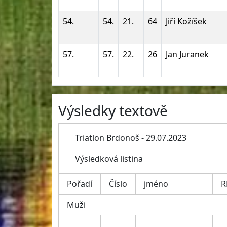
54.
54.
21.
64
Jiří Kožíšek
57.
57.
22.
26
Jan Juranek
Výsledky textově
Triatlon Brdonoš - 29.07.2023
Výsledková listina
Pořadí
Číslo
jméno
R
Muži