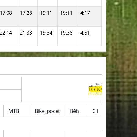
17:08
17:28
19:11
19:11
4:17
4:40
1:30:3
22:14
21:33
19:34
19:38
4:51
4:55
1:44:5
MTB
Bike_pocet
Běh
Cíl