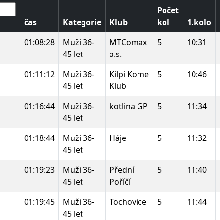
Počet
čas
Kategorie
Klub
kol
1.kolo
01:08:28
Muži 36-
MTComax
5
10:31
45 let
a.s.
01:11:12
Muži 36-
Kilpi Kome
5
10:46
45 let
Klub
01:16:44
Muži 36-
kotlina GP
5
11:34
45 let
01:18:44
Muži 36-
Háje
5
11:32
45 let
01:19:23
Muži 36-
Přední
5
11:40
45 let
Poříčí
01:19:45
Muži 36-
Tochovice
5
11:44
45 let