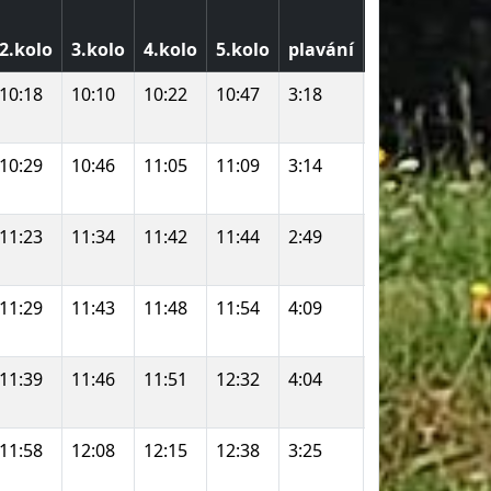
Depo
2.kolo
3.kolo
4.kolo
5.kolo
plavání
1
MTB
10:18
10:10
10:22
10:47
3:18
2:09
52:06
10:29
10:46
11:05
11:09
3:14
1:59
54:13
11:23
11:34
11:42
11:44
2:49
2:30
57:55
11:29
11:43
11:48
11:54
4:09
2:40
58:24
11:39
11:46
11:51
12:32
4:04
2:27
59:27
11:58
12:08
12:15
12:38
3:25
2:15
1:00:4