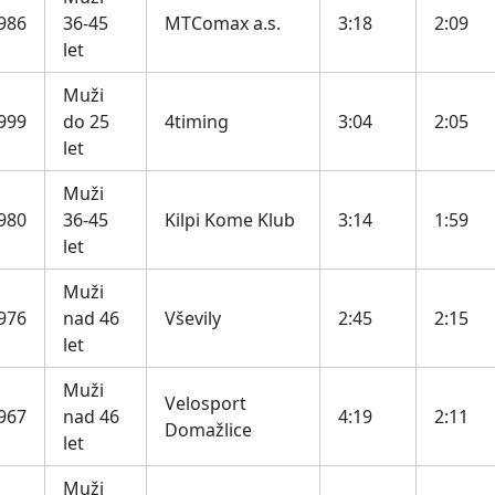
986
36-45
MTComax a.s.
3:18
2:09
let
Muži
999
do 25
4timing
3:04
2:05
let
Muži
980
36-45
Kilpi Kome Klub
3:14
1:59
let
Muži
976
nad 46
Vševily
2:45
2:15
let
Muži
Velosport
967
nad 46
4:19
2:11
Domažlice
let
Muži