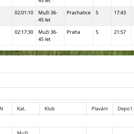
45 let
02:01:10
Muži 36-
Prachatice
5
17:43
45 let
02:17:30
Muži 36-
Praha
5
21:57
45 let
N
Kat.
Klub
Plavání
Depo1
Muži