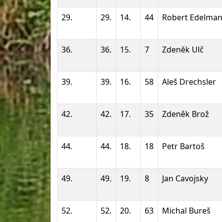
29.
29.
14.
44
Robert Edelma
36.
36.
15.
7
Zdeněk Ulč
39.
39.
16.
58
Aleš Drechsler
42.
42.
17.
35
Zdeněk Brož
44.
44.
18.
18
Petr Bartoš
49.
49.
19.
8
Jan Cavojsky
52.
52.
20.
63
Michal Bureš