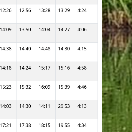
12:26
12:56
13:28
13:29
4:24
2:50
1:04:4
14:09
13:50
14:04
14:27
4:06
3:23
1:10:2
14:38
14:40
14:48
14:30
4:15
5:16
1:13:1
14:18
14:24
15:17
15:16
4:58
4:47
1:13:3
15:23
15:32
16:09
15:39
4:46
4:09
1:17:4
14:03
14:30
14:11
29:53
4:13
3:42
1:27:2
17:21
17:38
18:15
19:55
4:34
4:29
1:30:4