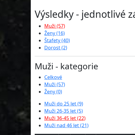
Výsledky - jednotlivé 
Muži (57)
Ženy (16)
Štafety (40)
Dorost (2)
Muži - kategorie
Celkové
Muži (57)
Ženy (0)
Muži do 25 let (9)
Muži 26-35 let (5)
Muži 36-45 let (22)
Muži nad 46 let (21)