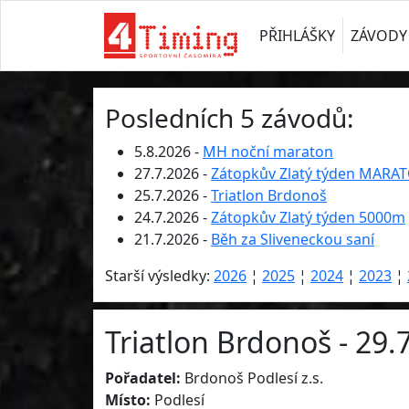
PŘIHLÁŠKY
ZÁVODY
Posledních 5 závodů:
5.8.2026 -
MH noční maraton
27.7.2026 -
Zátopkův Zlatý týden MARA
25.7.2026 -
Triatlon Brdonoš
24.7.2026 -
Zátopkův Zlatý týden 5000m
21.7.2026 -
Běh za Sliveneckou saní
Starší výsledky:
2026
¦
2025
¦
2024
¦
2023
¦
Triatlon Brdonoš - 29.
Pořadatel:
Brdonoš Podlesí z.s.
Místo:
Podlesí