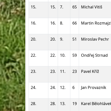
15.
15.
7.
65
Michal Vitiš
16.
16.
8.
66
Martin Rozmajz
20.
20.
9.
51
Miroslav Pechr
22.
22.
10.
59
Ondřej Strnad
23.
23.
11.
23
Pavel Kříž
24.
24.
12.
6
Jan Provazník
28.
28.
13.
19
Karel Bělohláve