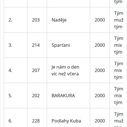
tým
Tým 
2.
203
Naděje
2000
mužs
tým
Tým X
3.
214
Sparťani
2000
mix
tým
Tým X
Je nám o den
4.
207
2000
mix
víc než včera
tým
Tým X
5.
202
BARAKURA
2000
mix
tým
Tým 
6.
228
Podlahy Kuba
2000
mužs