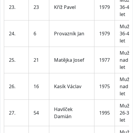
Muži
23.
23
Kříž Pavel
1979
36-45
let
Muži
24.
6
Provazník Jan
1979
36-45
let
Muži
25.
21
Matějka Josef
1977
nad 4
let
Muži
26.
16
Kasík Václav
1975
nad 4
let
Muži
Havlíček
27.
54
1995
26-35
Damián
let
Muži