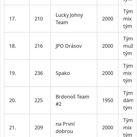
Tým X
Lucky Johny
17.
210
2000
mix
Team
tým
Tým 
18.
216
JPO Drásov
2000
mužs
tým
Tým X
19.
236
Spako
2000
mix
tým
Tým D
Brdonoš Team
20.
225
1950
dáms
#2
tým
Tým X
na První
21.
209
2000
mix
dobrou
tým