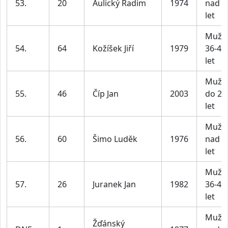
53.
20
Aulický Radim
1974
nad 4
let
Muži
54.
64
Kožíšek Jiří
1979
36-45
let
Muži
55.
46
Číp Jan
2003
do 25
let
Muži
56.
60
Šimo Luděk
1976
nad 4
let
Muži
57.
26
Juranek Jan
1982
36-45
let
Muži
Žďánský