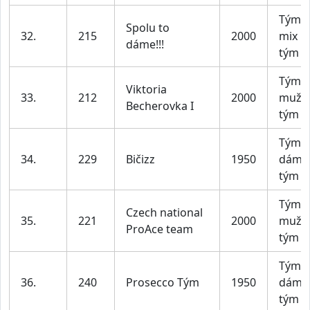
Tým X
Spolu to
32.
215
2000
mix
dáme!!!
tým
Tým 
Viktoria
33.
212
2000
mužs
Becherovka I
tým
Tým D
34.
229
Bičizz
1950
dáms
tým
Tým 
Czech national
35.
221
2000
mužs
ProAce team
tým
Tým D
36.
240
Prosecco Tým
1950
dáms
tým