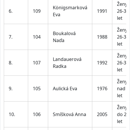
Ženy
Königsmarková
6.
109
1991
26-35
Eva
let
Ženy
Boukalová
7.
104
1988
26-35
Naďa
let
Ženy
Landauerová
8.
107
1992
26-35
Radka
let
Ženy
9.
105
Aulická Eva
1976
nad 4
let
Ženy
10.
106
Smíšková Anna
2005
do 25
let