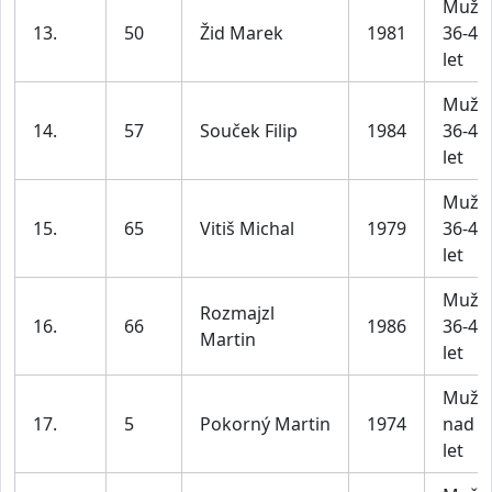
Muži
13.
50
Žid Marek
1981
36-45
let
Muži
14.
57
Souček Filip
1984
36-45
let
Muži
15.
65
Vitiš Michal
1979
36-45
let
Muži
Rozmajzl
16.
66
1986
36-45
Martin
let
Muži
17.
5
Pokorný Martin
1974
nad 4
let