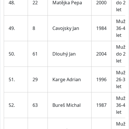
48.
22
Matějka Pepa
2000
do 25
let
Muži
49.
8
Cavojsky Jan
1984
36-45
let
Muži
50.
61
Dlouhý Jan
2004
do 25
let
Muži
51.
29
Karge Adrian
1996
26-35
let
Muži
52.
63
Bureš Michal
1987
36-45
let
Muži