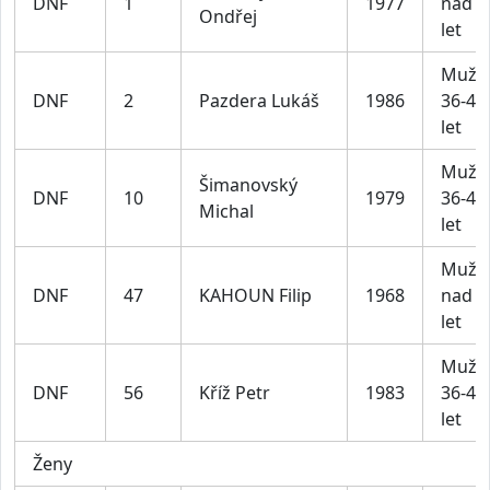
DNF
1
1977
nad 4
Ondřej
let
Muži
DNF
2
Pazdera Lukáš
1986
36-45
let
Muži
Šimanovský
DNF
10
1979
36-45
Michal
let
Muži
DNF
47
KAHOUN Filip
1968
nad 4
let
Muži
DNF
56
Kříž Petr
1983
36-45
let
Ženy