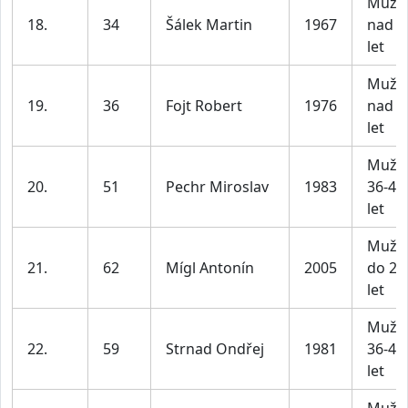
Muži
18.
34
Šálek Martin
1967
nad 4
let
Muži
19.
36
Fojt Robert
1976
nad 4
let
Muži
20.
51
Pechr Miroslav
1983
36-45
let
Muži
21.
62
Mígl Antonín
2005
do 25
let
Muži
22.
59
Strnad Ondřej
1981
36-45
let