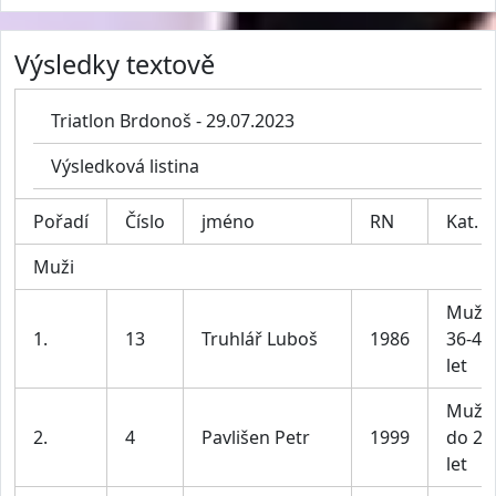
Výsledky textově
Triatlon Brdonoš - 29.07.2023
Výsledková listina
Pořadí
Číslo
jméno
RN
Kat.
Muži
Muži
1.
13
Truhlář Luboš
1986
36-45
let
Muži
2.
4
Pavlišen Petr
1999
do 25
let