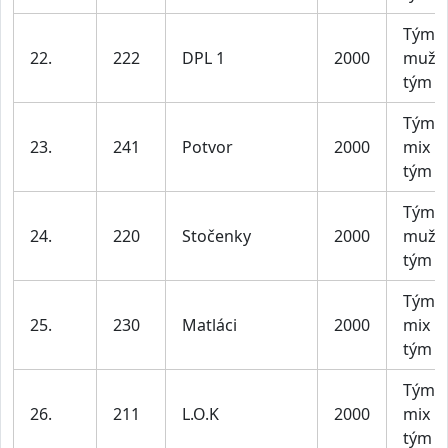
Tým 
22.
222
DPL 1
2000
mužs
tým
Tým X
23.
241
Potvor
2000
mix
tým
Tým 
24.
220
Stočenky
2000
mužs
tým
Tým X
25.
230
Matláci
2000
mix
tým
Tým X
26.
211
L.O.K
2000
mix
tým