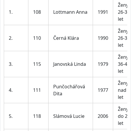
Ženy
1.
108
Lottmann Anna
1991
26-35
let
Ženy
2.
110
Černá Klára
1990
26-35
let
Ženy
3.
115
Janovská Linda
1979
36-45
let
Ženy
Punčochářová
4.
111
1977
nad 4
Dita
let
Ženy
5.
118
Slámová Lucie
2006
do 25
let