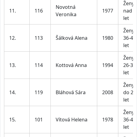
Ženy
Novotná
11.
116
1977
nad 4
Veronika
let
Ženy
12.
113
Šálková Alena
1980
36-45
let
Ženy
13.
114
Kottová Anna
1994
26-35
let
Ženy
14.
119
Bláhová Sára
2008
do 25
let
Ženy
15.
101
Vítová Helena
1978
36-45
let