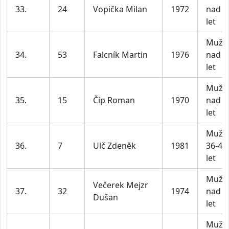
33.
24
Vopička Milan
1972
nad 4
let
Muži
34.
53
Falcník Martin
1976
nad 4
let
Muži
35.
15
Číp Roman
1970
nad 4
let
Muži
36.
7
Ulč Zdeněk
1981
36-45
let
Muži
Večerek Mejzr
37.
32
1974
nad 4
Dušan
let
Muži