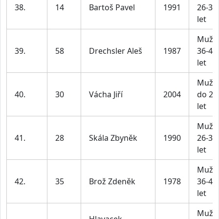
38.
14
Bartoš Pavel
1991
26-35
let
Muži
39.
58
Drechsler Aleš
1987
36-45
let
Muži
40.
30
Vácha Jiří
2004
do 25
let
Muži
41.
28
Skála Zbyněk
1990
26-35
let
Muži
42.
35
Brož Zdeněk
1978
36-45
let
Muži