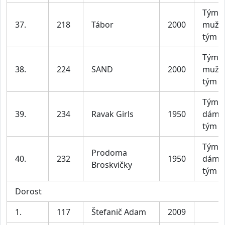
Tým 
37.
218
Tábor
2000
mužs
tým
Tým 
38.
224
SAND
2000
mužs
tým
Tým D
39.
234
Ravak Girls
1950
dáms
tým
Tým D
Prodoma
40.
232
1950
dáms
Broskvičky
tým
Dorost
1.
117
Štefanič Adam
2009