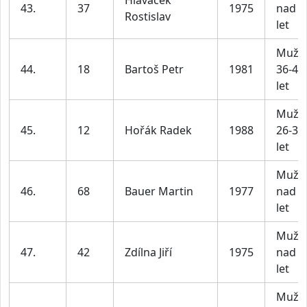
Hlavacek
43.
37
1975
nad 4
Rostislav
let
Muži
44.
18
Bartoš Petr
1981
36-45
let
Muži
45.
12
Hořák Radek
1988
26-35
let
Muži
46.
68
Bauer Martin
1977
nad 4
let
Muži
47.
42
Zdílna Jiří
1975
nad 4
let
Muži