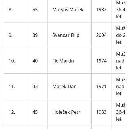
Muži
8.
55
Matyáš Marek
1982
36-45
let
Muži
9.
39
Švancar Filip
2004
do 25
let
Muži
10.
40
Fic Martin
1974
nad 4
let
Muži
11.
33
Marek Dan
1971
nad 4
let
Muži
12.
45
Holeček Petr
1983
36-45
let