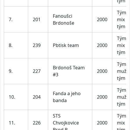
tým
Tým X
Fanoušci
7.
201
2000
mix
Brdonoše
tým
Tým X
8.
239
Pbtisk team
2000
mix
tým
Tým 
Brdonoš Team
9.
227
2000
mužs
#3
tým
Tým 
Fanda a jeho
10.
204
2000
mužs
banda
tým
STS
Tým X
11.
226
Chvojkovice
2000
mix
Brod B
tým