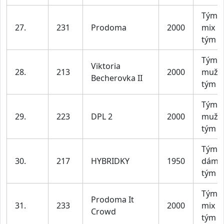
Tým X
27.
231
Prodoma
2000
mix
tým
Tým 
Viktoria
28.
213
2000
mužs
Becherovka II
tým
Tým 
29.
223
DPL 2
2000
mužs
tým
Tým D
30.
217
HYBRIDKY
1950
dáms
tým
Tým X
Prodoma It
31.
233
2000
mix
Crowd
tým