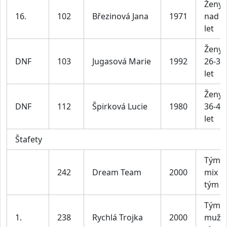
Ženy
16.
102
Březinová Jana
1971
nad 4
let
Ženy
DNF
103
Jugasová Marie
1992
26-35
let
Ženy
DNF
112
Špirková Lucie
1980
36-45
let
Štafety
Tým X
242
Dream Team
2000
mix
tým
Tým 
1.
238
Rychlá Trojka
2000
mužs