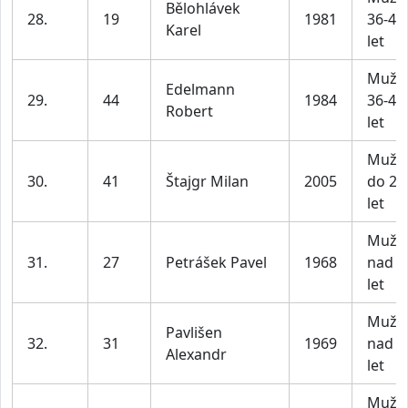
Bělohlávek
28.
19
1981
36-45
Karel
let
Muži
Edelmann
29.
44
1984
36-45
Robert
let
Muži
30.
41
Štajgr Milan
2005
do 25
let
Muži
31.
27
Petrášek Pavel
1968
nad 4
let
Muži
Pavlišen
32.
31
1969
nad 4
Alexandr
let
Muži