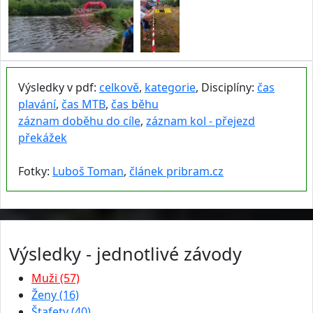
Výsledky v pdf:
celkově
,
kategorie
, Disciplíny:
čas
plavání
,
čas MTB
,
čas běhu
záznam doběhu do cíle
,
záznam kol - přejezd
překážek
Fotky:
Luboš Toman
,
článek pribram.cz
Výsledky - jednotlivé závody
Muži (57)
Ženy (16)
Štafety (40)