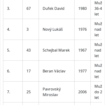
Muži
3.
67
Dufek David
1980
36-45
let
Muži
4.
3
Nový Lukáš
1976
nad 4
let
Muži
5.
43
Schejbal Marek
1967
nad 4
let
Muži
6.
17
Beran Václav
1977
nad 4
let
Muži
Pavrovský
7.
25
2006
do 25
Miroslav
let