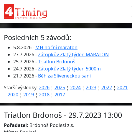
Posledních 5 závodů:
5.8.2026 -
MH noční maraton
27.7.2026 -
Zátopkův Zlatý týden MARATON
25.7.2026 -
Triatlon Brdonoš
24.7.2026 -
Zátopkův Zlatý týden 5000m
21.7.2026 -
Běh za Sliveneckou saní
Starší výsledky:
2026
¦
2025
¦
2024
¦
2023
¦
2022
¦
2021
¦
2020
¦
2019
¦
2018
¦
2017
Triatlon Brdonoš - 29.7.2023 13:00
Pořadatel:
Brdonoš Podlesí z.s.