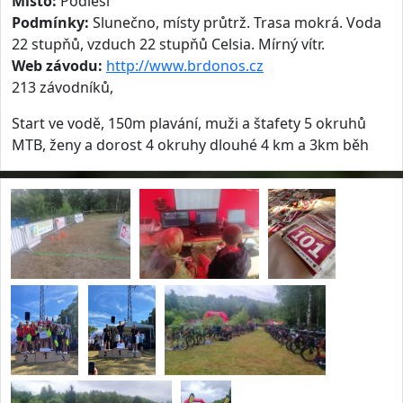
Místo:
Podlesí
Podmínky:
Slunečno, místy průtrž. Trasa mokrá. Voda
22 stupňů, vzduch 22 stupňů Celsia. Mírný vítr.
Web závodu:
http://www.brdonos.cz
213 závodníků,
Start ve vodě, 150m plavání, muži a štafety 5 okruhů
MTB, ženy a dorost 4 okruhy dlouhé 4 km a 3km běh