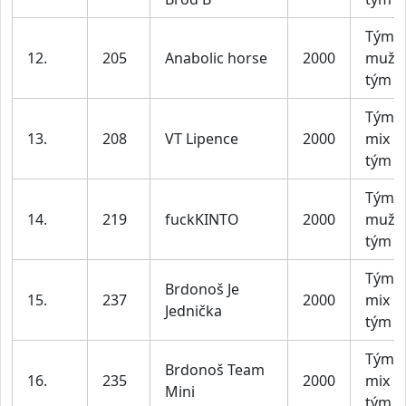
Tým 
12.
205
Anabolic horse
2000
mužs
tým
Tým X
13.
208
VT Lipence
2000
mix
tým
Tým 
14.
219
fuckKINTO
2000
mužs
tým
Tým X
Brdonoš Je
15.
237
2000
mix
Jednička
tým
Tým X
Brdonoš Team
16.
235
2000
mix
Mini
tým