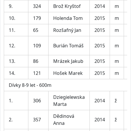
9.
324
Brož Kryštof
2014
m
K
10.
179
Holenda Tom
2015
m
K
11.
65
Rozšafný Jan
2015
m
K
12.
109
Burián Tomáš
2015
m
K
13.
86
Mrázek Jakub
2015
m
K
14.
121
Hošek Marek
2015
m
K
Dívky 8-9 let - 600m
Dziegielewska
D
1.
306
2014
ž
Marta
l
Dědinová
D
2.
357
2014
ž
Anna
l