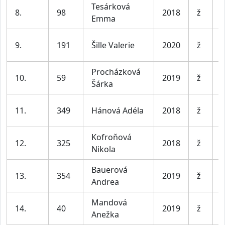
Tesárková
D
8.
98
2018
ž
Emma
l
D
9.
191
Šille Valerie
2020
ž
l
Procházková
D
10.
59
2019
ž
Šárka
l
D
11.
349
Hánová Adéla
2018
ž
l
Kofroňová
D
12.
325
2018
ž
Nikola
l
Bauerová
D
13.
354
2019
ž
Andrea
l
Mandová
D
14.
40
2019
ž
Anežka
l