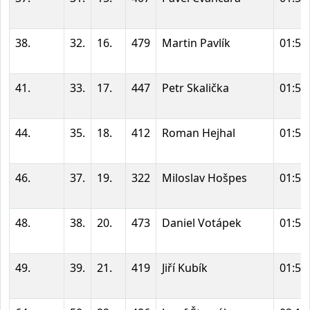
38.
32.
16.
479
Martin Pavlík
01:51
41.
33.
17.
447
Petr Skalička
01:53
44.
35.
18.
412
Roman Hejhal
01:54
46.
37.
19.
322
Miloslav Hošpes
01:55
48.
38.
20.
473
Daniel Votápek
01:55
49.
39.
21.
419
Jiří Kubík
01:55