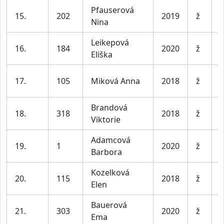
Pfauserová
D
15.
202
2019
ž
Nina
l
Leikepová
D
16.
184
2020
ž
Eliška
l
D
17.
105
Miková Anna
2018
ž
l
Brandová
D
18.
318
2018
ž
Viktorie
l
Adamcová
D
19.
1
2020
ž
Barbora
l
Kozelková
D
20.
115
2018
ž
Elen
l
Bauerová
D
21.
303
2020
ž
Ema
l