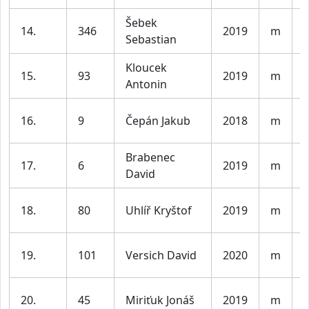
Šebek
K
14.
346
2019
m
Sebastian
l
Kloucek
K
15.
93
2019
m
Antonin
l
K
16.
9
Čepán Jakub
2018
m
l
Brabenec
K
17.
6
2019
m
David
l
K
18.
80
Uhlíř Kryštof
2019
m
l
K
19.
101
Versich David
2020
m
l
K
20.
45
Miriťuk Jonáš
2019
m
l