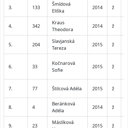
Šmídová
D
3.
133
2014
ž
Eliška
l
Kraus
D
4.
342
2014
ž
Theodora
l
Slavjanská
D
5.
204
2015
ž
Tereza
l
Kočnarová
D
6.
33
2015
ž
Sofie
l
D
7.
77
Štilcová Adéla
2015
ž
l
Beránková
D
8.
4
2014
ž
Adéla
l
Máslíková
D
9.
23
2015
ž