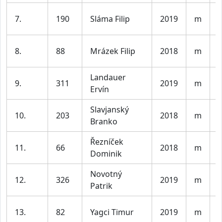
K
7.
190
Sláma Filip
2019
m
l
K
8.
88
Mrázek Filip
2018
m
l
Landauer
K
9.
311
2019
m
Ervín
l
Slavjanský
K
10.
203
2018
m
Branko
l
Řezníček
K
11.
66
2018
m
Dominik
l
Novotný
K
12.
326
2019
m
Patrik
l
K
13.
82
Yagci Timur
2019
m
l