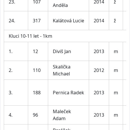
23.
107
2014
ž
Anděla
l
D
24.
317
Kalátová Lucie
2014
ž
l
Kluci 10-11 let - 1km
K
1.
12
Diviš Jan
2013
m
l
Skalička
K
2.
110
2012
m
Michael
l
K
3.
188
Pernica Radek
2013
m
l
Maleček
K
4.
96
2013
m
Adam
l