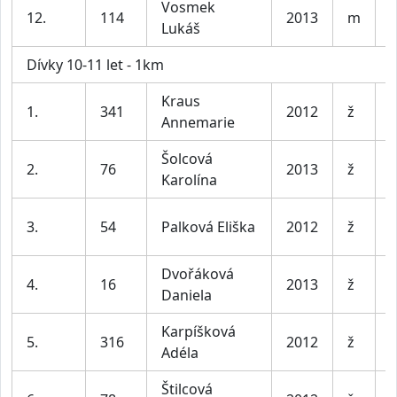
Vosmek
K
12.
114
2013
m
Lukáš
l
Dívky 10-11 let - 1km
Kraus
D
1.
341
2012
ž
Annemarie
l
Šolcová
D
2.
76
2013
ž
Karolína
l
D
3.
54
Palková Eliška
2012
ž
l
Dvořáková
D
4.
16
2013
ž
Daniela
l
Karpíšková
D
5.
316
2012
ž
Adéla
l
Štilcová
D