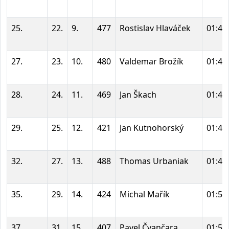
25.
22.
9.
477
Rostislav Hlaváček
01:45
27.
23.
10.
480
Valdemar Brožík
01:47
28.
24.
11.
469
Jan Škach
01:47
29.
25.
12.
421
Jan Kutnohorský
01:48
32.
27.
13.
488
Thomas Urbaniak
01:49
35.
29.
14.
424
Michal Mařík
01:50
37.
31.
15.
407
Pavel Čvančara
01:51