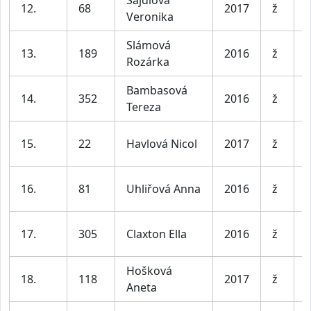
12.
68
2017
ž
Veronika
l
Slámová
D
13.
189
2016
ž
Rozárka
l
Bambasová
D
14.
352
2016
ž
Tereza
l
D
15.
22
Havlová Nicol
2017
ž
l
D
16.
81
Uhliřová Anna
2016
ž
l
D
17.
305
Claxton Ella
2016
ž
l
Hošková
D
18.
118
2017
ž
Aneta
l