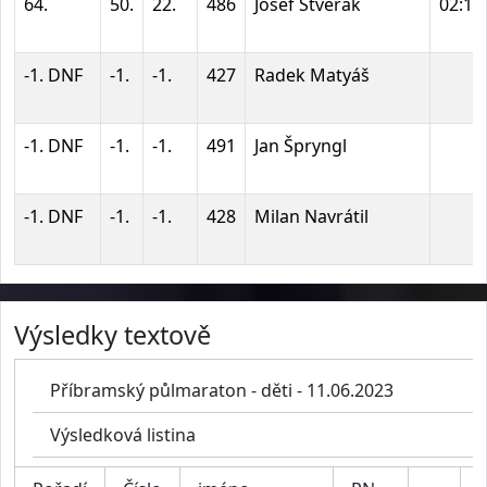
64.
50.
22.
486
Josef Štverák
02:11
-1. DNF
-1.
-1.
427
Radek Matyáš
-1. DNF
-1.
-1.
491
Jan Špryngl
-1. DNF
-1.
-1.
428
Milan Navrátil
Výsledky textově
Příbramský půlmaraton - děti - 11.06.2023
Výsledková listina