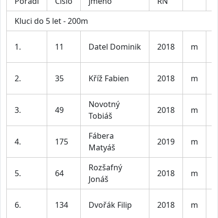
Pořadí
Číslo
jméno
RN
K
Kluci do 5 let - 200m
K
1.
11
Datel Dominik
2018
m
l
K
2.
35
Kříž Fabien
2018
m
l
Novotný
K
3.
49
2018
m
Tobiáš
l
Fábera
K
4.
175
2019
m
Matyáš
l
Rozšafný
K
5.
64
2018
m
Jonáš
l
K
6.
134
Dvořák Filip
2018
m
l