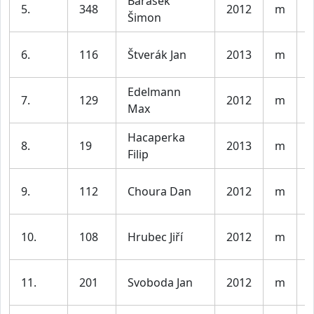
Barášek
K
5.
348
2012
m
Šimon
l
K
6.
116
Štverák Jan
2013
m
l
Edelmann
K
7.
129
2012
m
Max
l
Hacaperka
K
8.
19
2013
m
Filip
l
K
9.
112
Choura Dan
2012
m
l
K
10.
108
Hrubec Jiří
2012
m
l
K
11.
201
Svoboda Jan
2012
m
l