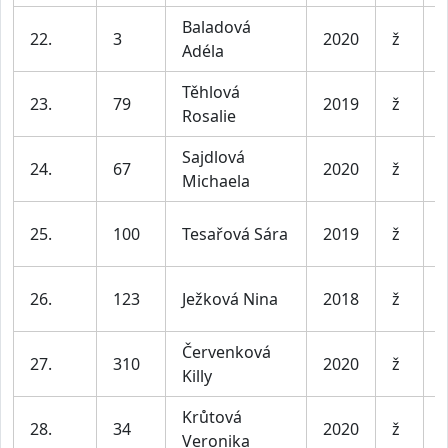
Baladová
D
22.
3
2020
ž
Adéla
l
Těhlová
D
23.
79
2019
ž
Rosalie
l
Sajdlová
D
24.
67
2020
ž
Michaela
l
D
25.
100
Tesařová Sára
2019
ž
l
D
26.
123
Ježková Nina
2018
ž
l
Červenková
D
27.
310
2020
ž
Killy
l
Krůtová
D
28.
34
2020
ž
Veronika
l