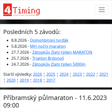
Posledních 5 závodů:
8.8.2026 -
Dolnohbitský tvrďák
5.8.2026 -
MH noční maraton
27.7.2026 -
Zátopkův Zlatý týden MARATON
25.7.2026 -
Triatlon Brdonoš
24.7.2026 -
Zátopkův Zlatý týden 5000m
Starší výsledky:
2026
¦
2025
¦
2024
¦
2023
¦
2022
¦
2021
¦
2020
¦
2019
¦
2018
¦
2017
Příbramský půlmaraton - 11.6.2023
09:00