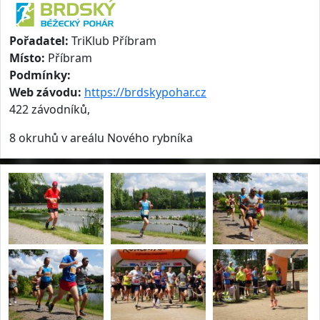
Pořadatel:
TriKlub Příbram
Místo:
Příbram
Podmínky:
Web závodu:
https://brdskypohar.cz
422 závodníků,
8 okruhů v areálu Nového rybníka