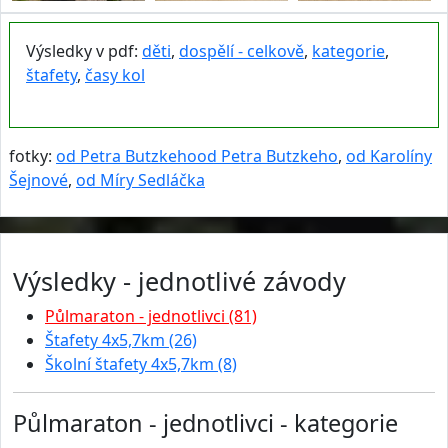
Výsledky v pdf:
děti
,
dospělí - celkově
,
kategorie
,
štafety
,
časy kol
fotky:
od Petra Butzkeho
od Petra Butzkeho
,
od Karolíny
Šejnové
,
od Míry Sedláčka
Výsledky - jednotlivé závody
Půlmaraton - jednotlivci (81)
Štafety 4x5,7km (26)
Školní štafety 4x5,7km (8)
Půlmaraton - jednotlivci - kategorie