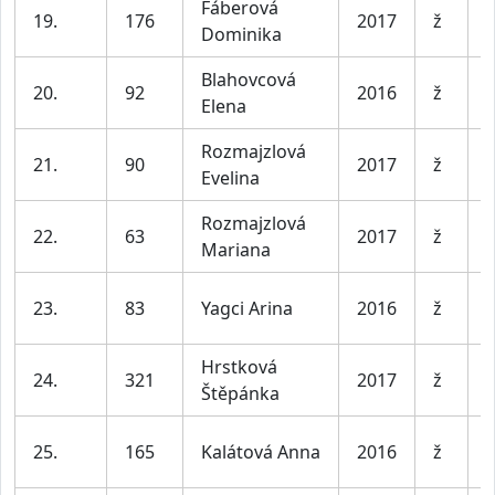
Fáberová
D
19.
176
2017
ž
Dominika
l
Blahovcová
D
20.
92
2016
ž
Elena
l
Rozmajzlová
D
21.
90
2017
ž
Evelina
l
Rozmajzlová
D
22.
63
2017
ž
Mariana
l
D
23.
83
Yagci Arina
2016
ž
l
Hrstková
D
24.
321
2017
ž
Štěpánka
l
D
25.
165
Kalátová Anna
2016
ž
l