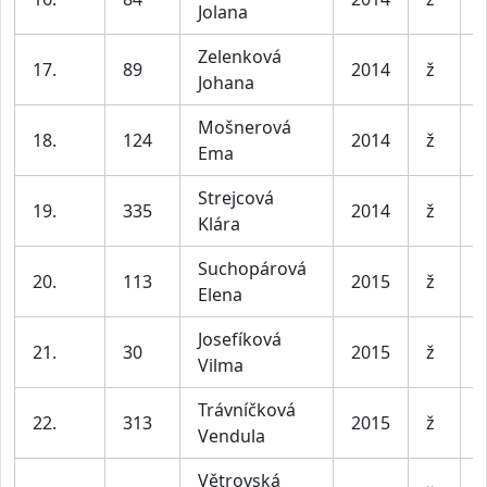
Jolana
l
Zelenková
D
17.
89
2014
ž
Johana
l
Mošnerová
D
18.
124
2014
ž
Ema
l
Strejcová
D
19.
335
2014
ž
Klára
l
Suchopárová
D
20.
113
2015
ž
Elena
l
Josefíková
D
21.
30
2015
ž
Vilma
l
Trávníčková
D
22.
313
2015
ž
Vendula
l
Větrovská
D