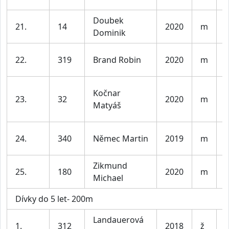
Doubek
K
21.
14
2020
m
Dominik
l
K
22.
319
Brand Robin
2020
m
l
Kočnar
K
23.
32
2020
m
Matyáš
l
K
24.
340
Němec Martin
2019
m
l
Zikmund
K
25.
180
2020
m
Michael
l
Dívky do 5 let- 200m
Landauerová
D
1.
312
2018
ž