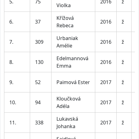
5.
75
2016
ž
Violka
l
Křížová
D
6.
37
2016
ž
Rebeca
l
Urbaniak
D
7.
309
2016
ž
Amélie
l
Edelmannová
D
8.
130
2016
ž
Emma
l
D
9.
52
Paimová Ester
2017
ž
l
Kloučková
D
10.
94
2017
ž
Adéla
l
Lukavská
D
11.
338
2017
ž
Johanka
l
Sajdlová
D