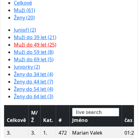
Celkové
Muži (61)
Ženy (20)
Junioři (2)
Muži do 39 let (21)
Muži do 49 let (25)
Muži do 59 let (8)
Muži do 69 let (5)
Juniorky (2)
Ženy do 34 let (4)
Ženy do 44 let (7)
Ženy do 54 let (4)
Ženy do 64 let (3)
M/
Celkově
Ž
Kat.
#
Jméno
čas
3.
3.
1.
472
Marian Valek
01:27