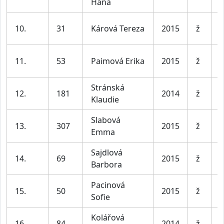
Hana
l
D
10.
31
Kárová Tereza
2015
ž
l
D
11.
53
Paimová Erika
2015
ž
l
Stránská
D
12.
181
2014
ž
Klaudie
l
Slabová
D
13.
307
2015
ž
Emma
l
Sajdlová
D
14.
69
2015
ž
Barbora
l
Pacinová
D
15.
50
2015
ž
Sofie
l
Kolářová
D
16.
84
2014
ž