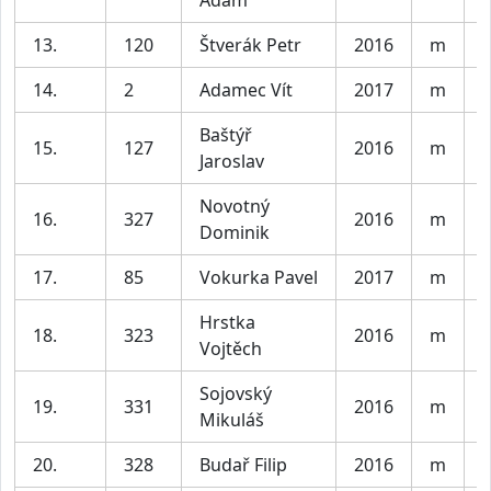
13.
120
Štverák Petr
2016
m
K
14.
2
Adamec Vít
2017
m
K
Baštýř
15.
127
2016
m
K
Jaroslav
Novotný
16.
327
2016
m
K
Dominik
17.
85
Vokurka Pavel
2017
m
K
Hrstka
18.
323
2016
m
K
Vojtěch
Sojovský
19.
331
2016
m
K
Mikuláš
20.
328
Budař Filip
2016
m
K