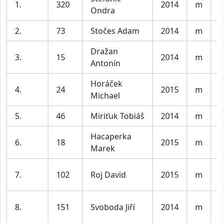
1.
320
2014
m
K
Ondra
2.
73
Stočes Adam
2014
m
K
Dražan
3.
15
2014
m
K
Antonín
Horáček
4.
24
2015
m
K
Michael
5.
46
Miriťuk Tobiáš
2014
m
K
Hacaperka
6.
18
2015
m
K
Marek
7.
102
Roj David
2015
m
K
8.
151
Svoboda Jiří
2014
m
K