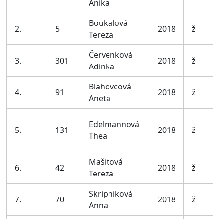
Anika
l
Boukalová
D
2.
5
2018
ž
Tereza
l
Červenková
D
3.
301
2018
ž
Adinka
l
Blahovcová
D
4.
91
2018
ž
Aneta
l
Edelmannová
D
5.
131
2018
ž
Thea
l
Mašitová
D
6.
42
2018
ž
Tereza
l
Skripniková
D
7.
70
2018
ž
Anna
l