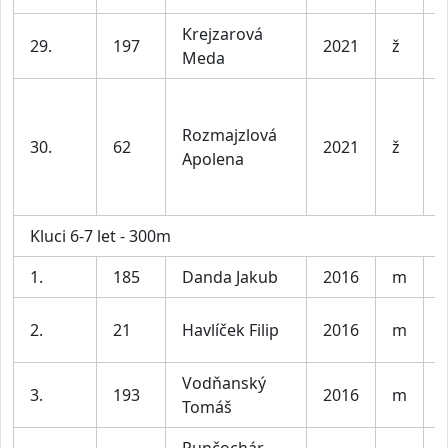
Krejzarová
D
29.
197
2021
ž
Meda
l
Rozmajzlová
D
30.
62
2021
ž
Apolena
l
Kluci 6-7 let - 300m
1.
185
Danda Jakub
2016
m
K
2.
21
Havlíček Filip
2016
m
K
Vodňanský
3.
193
2016
m
K
Tomáš
Punčochár