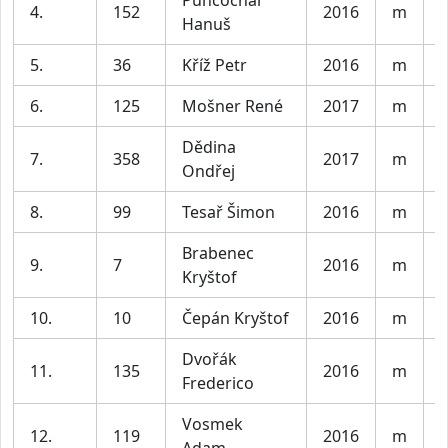
4.
152
2016
m
K
Hanuš
5.
36
Kříž Petr
2016
m
K
6.
125
Mošner René
2017
m
K
Dědina
7.
358
2017
m
K
Ondřej
8.
99
Tesař Šimon
2016
m
K
Brabenec
9.
7
2016
m
K
Kryštof
10.
10
Čepán Kryštof
2016
m
K
Dvořák
11.
135
2016
m
K
Frederico
Vosmek
12.
119
2016
m
K
Adam