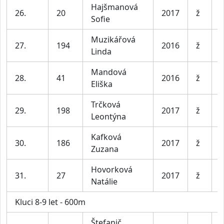
Hajšmanová
D
26.
20
2017
ž
Sofie
l
Muzikářová
D
27.
194
2016
ž
Linda
l
Mandová
D
28.
41
2016
ž
Eliška
l
Trčková
D
29.
198
2017
ž
Leontýna
l
Kafková
D
30.
186
2017
ž
Zuzana
l
Hovorková
D
31.
27
2017
ž
Natálie
l
Kluci 8-9 let - 600m
Štefanič