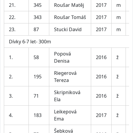
21.
345
Roušar Matěj
2017
m
K
22.
343
Roušar Tomáš
2017
m
K
23.
87
Stucki David
2017
m
K
Dívky 6-7 let- 300m
Popová
D
1.
58
2016
ž
Denisa
l
Riegerová
D
2.
195
2016
ž
Tereza
l
Skripniková
D
3.
71
2016
ž
Ela
l
Leikepová
D
4.
183
2017
ž
Ema
l
Šebková
D