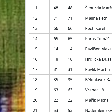
11.
48
48
Šimurda Matě
12.
71
71
Malina Petr
13.
66
66
Pech Karel
14.
65
65
Karas Tomáš
15.
14
14
Pavlišen Alex
16.
18
18
Hrdlička Duš
17.
31
31
Pavlík Martin
18.
35
35
Bělohlávek Ka
19.
63
63
Vrabec Jiří
20.
22
22
Mařík Michal
21.
53
53
Nademlejnský