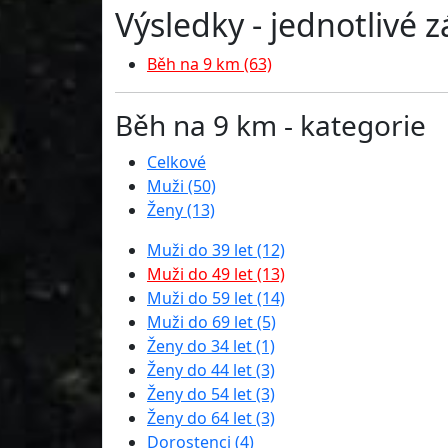
Výsledky - jednotlivé 
Běh na 9 km (63)
Běh na 9 km - kategorie
Celkové
Muži (50)
Ženy (13)
Muži do 39 let (12)
Muži do 49 let (13)
Muži do 59 let (14)
Muži do 69 let (5)
Ženy do 34 let (1)
Ženy do 44 let (3)
Ženy do 54 let (3)
Ženy do 64 let (3)
Dorostenci (4)