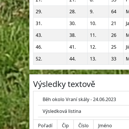
29.
28.
9.
64
M
31.
30.
10.
21
J
43.
38.
11.
26
M
46.
41.
12.
25
J
52.
44.
13.
33
M
Výsledky textově
Běh okolo Vraní skály - 24.06.2023
Výsledková listina
Pořadí
Čip
Číslo
Jméno