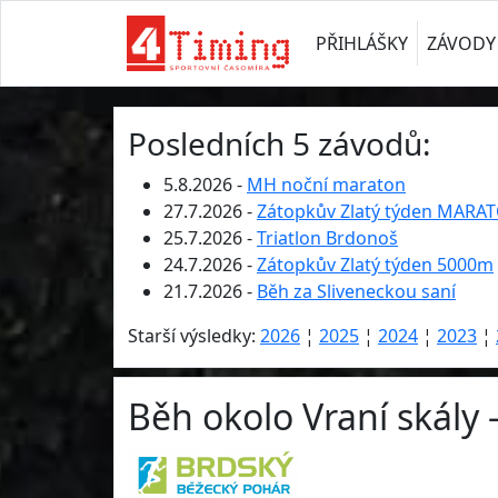
PŘIHLÁŠKY
ZÁVODY
Posledních 5 závodů:
5.8.2026 -
MH noční maraton
27.7.2026 -
Zátopkův Zlatý týden MARA
25.7.2026 -
Triatlon Brdonoš
24.7.2026 -
Zátopkův Zlatý týden 5000m
21.7.2026 -
Běh za Sliveneckou saní
Starší výsledky:
2026
¦
2025
¦
2024
¦
2023
¦
Běh okolo Vraní skály 