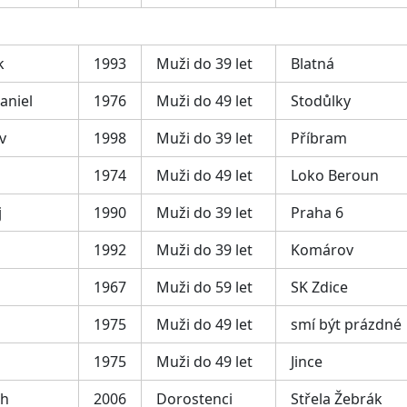
k
1993
Muži do 39 let
Blatná
aniel
1976
Muži do 49 let
Stodůlky
v
1998
Muži do 39 let
Příbram
1974
Muži do 49 let
Loko Beroun
j
1990
Muži do 39 let
Praha 6
1992
Muži do 39 let
Komárov
1967
Muži do 59 let
SK Zdice
1975
Muži do 49 let
smí být prázdné
1975
Muži do 49 let
Jince
ch
2006
Dorostenci
Střela Žebrák