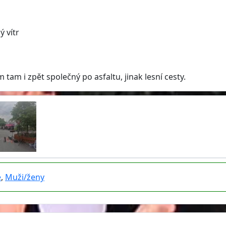
ý vítr
tam i zpět společný po asfaltu, jinak lesní cesty.
e
,
Muži/ženy