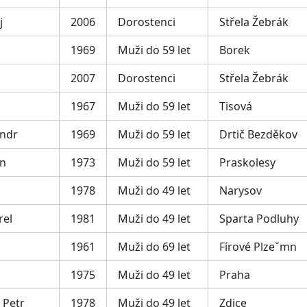
j
2006
Dorostenci
Střela Žebrák
1969
Muži do 59 let
Borek
2007
Dorostenci
Střela Žebrák
1967
Muži do 59 let
Tisová
andr
1969
Muži do 59 let
Drtič Bezděkov
an
1973
Muži do 59 let
Praskolesy
1978
Muži do 49 let
Narysov
rel
1981
Muži do 49 let
Sparta Podluhy
1961
Muži do 69 let
Fírové Plzeˇmn
1975
Muži do 49 let
Praha
 Petr
1978
Muži do 49 let
Zdice