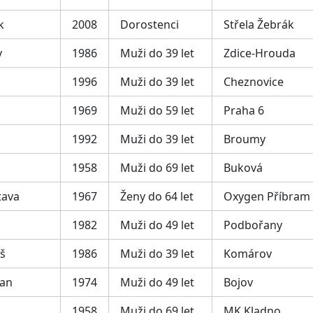
k
2008
Dorostenci
Střela Žebrák
v
1986
Muži do 39 let
Zdice-Hrouda
1996
Muži do 39 let
Cheznovice
1969
Muži do 59 let
Praha 6
1992
Muži do 39 let
Broumy
1958
Muži do 69 let
Buková
tava
1967
Ženy do 64 let
Oxygen Příbram
1982
Muži do 49 let
Podbořany
š
1986
Muži do 39 let
Komárov
Jan
1974
Muži do 49 let
Bojov
1958
Muži do 69 let
MK Kladno