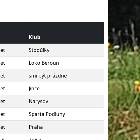
Klub
let
Stodůlky
let
Loko Beroun
let
smí být prázdné
let
Jince
let
Narysov
let
Sparta Podluhy
let
Praha
let
Zdice