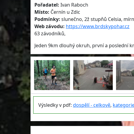
Pořadatel:
Ivan Raboch
Místo:
Černín u Zdic
Podmínky:
slunečno, 2ž stupňů Celsia, mírn
Web závodu:
https://www.brdskypohar.cz
63 závodníků,
Jeden 9km dlouhý okruh, první a poslední km 
Výsledky v pdf:
dospělí - celkově
,
kategori