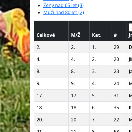
Ženy nad 65 let (3)
Muži nad 80 let (2)
Celkově
M/Ž
Kat.
#
J
2.
2.
1.
29
D
4.
4.
2.
20
J
8.
8.
3.
23
J
9.
9.
4.
24
M
17.
17.
5.
31
M
18.
18.
6.
35
K
20.
20.
7.
22
M
21.
21.
8.
53
P