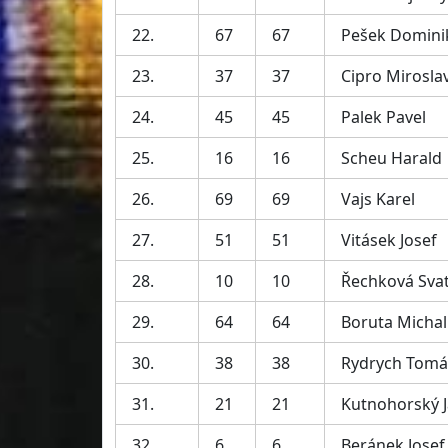
22.
67
67
Pešek Domini
23.
37
37
Cipro Mirosla
24.
45
45
Palek Pavel
25.
16
16
Scheu Harald
26.
69
69
Vajs Karel
27.
51
51
Vitásek Josef
28.
10
10
Řechková Sva
29.
64
64
Boruta Michal
30.
38
38
Rydrych Tomá
31.
21
21
Kutnohorský 
32.
6
6
Beránek Josef