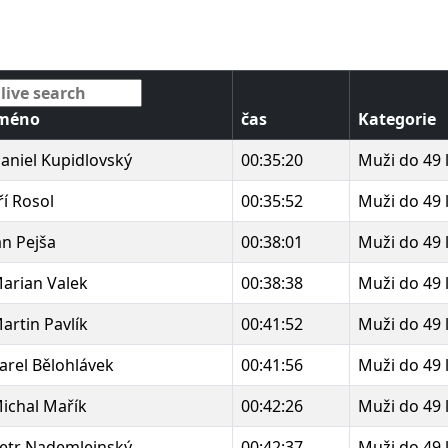
méno
čas
Kategorie
aniel Kupidlovský
00:35:20
Muži do 49 
iří Rosol
00:35:52
Muži do 49 
an Pejša
00:38:01
Muži do 49 
arian Valek
00:38:38
Muži do 49 
artin Pavlík
00:41:52
Muži do 49 
arel Bělohlávek
00:41:56
Muži do 49 
ichal Mařík
00:42:26
Muži do 49 
etr Nademlejnský
00:42:37
Muži do 49 