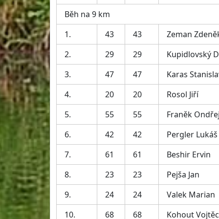
Běh na 9 km
1.
43
43
Zeman Zdeně
2.
29
29
Kupidlovský D
3.
47
47
Karas Stanisla
4.
20
20
Rosol Jiří
5.
55
55
Franěk Ondře
6.
42
42
Pergler Lukáš
7.
61
61
Beshir Ervin
8.
23
23
Pejša Jan
9.
24
24
Valek Marian
10.
68
68
Kohout Vojtě