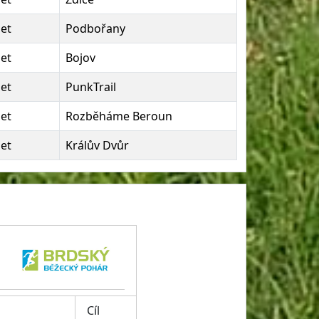
let
Podbořany
let
Bojov
let
PunkTrail
let
Rozběháme Beroun
let
Králův Dvůr
Cíl