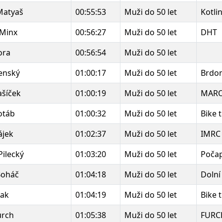
Matyaš
00:55:53
Muži do 50 let
Kotli
 Minx
00:56:27
Muži do 50 let
DHT
tora
00:56:54
Muži do 50 let
zenský
01:00:17
Muži do 50 let
Brdo
ašíček
01:00:19
Muži do 50 let
MAR
otáb
01:00:32
Muži do 50 let
Bike 
ájek
01:02:37
Muži do 50 let
IMRC
Pilecký
01:03:20
Muži do 50 let
Počap
Boháč
01:04:18
Muži do 50 let
Dolní
sak
01:04:19
Muži do 50 let
Bike 
urch
01:05:38
Muži do 50 let
FURC