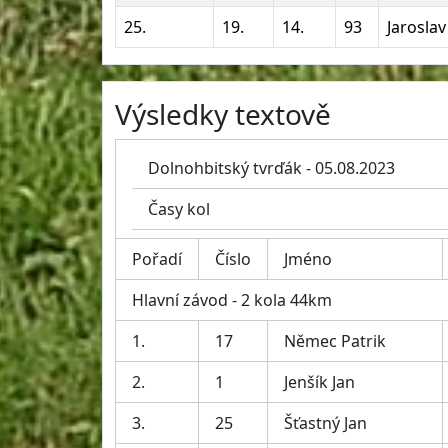
25.
19.
14.
93
Jarosla
Výsledky textově
Dolnohbitský tvrďák - 05.08.2023
Časy kol
Pořadí
Číslo
Jméno
Hlavní závod - 2 kola 44km
1.
17
Němec Patrik
2.
1
Jenšík Jan
3.
25
Šťastný Jan