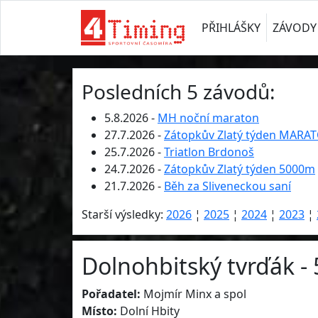
PŘIHLÁŠKY
ZÁVODY
Posledních 5 závodů:
5.8.2026 -
MH noční maraton
27.7.2026 -
Zátopkův Zlatý týden MARA
25.7.2026 -
Triatlon Brdonoš
24.7.2026 -
Zátopkův Zlatý týden 5000m
21.7.2026 -
Běh za Sliveneckou saní
Starší výsledky:
2026
¦
2025
¦
2024
¦
2023
¦
Dolnohbitský tvrďák - 
Pořadatel:
Mojmír Minx a spol
Místo:
Dolní Hbity