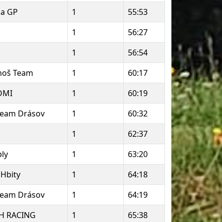
na GP
1
55:53
1
56:27
1
56:54
noš Team
1
60:17
OMI
1
60:19
team Drásov
1
60:32
1
62:37
ly
1
63:20
 Hbity
1
64:18
team Drásov
1
64:19
H RACING
1
65:38