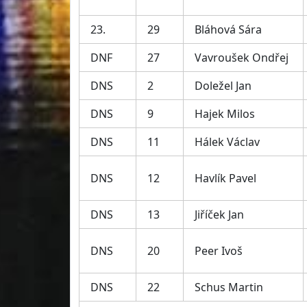
23.
29
Bláhová Sára
DNF
27
Vavroušek Ondřej
DNS
2
Doležel Jan
DNS
9
Hajek Milos
DNS
11
Hálek Václav
DNS
12
Havlík Pavel
DNS
13
Jiříček Jan
DNS
20
Peer Ivoš
DNS
22
Schus Martin