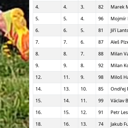
4.
4.
3.
82
Marek 
5.
5.
4.
96
Mojmír
6.
6.
5.
81
Jiří Lan
7.
7.
6.
87
Aleš Pl
8.
8.
7.
88
Milan V
9.
9.
8.
92
Milan K
12.
11.
9.
98
Miloš H
14.
13.
10.
85
Ondřej 
15.
14.
11.
99
Václav 
16.
15.
12.
91
Petr Le
18.
16.
13.
74
Jakub F