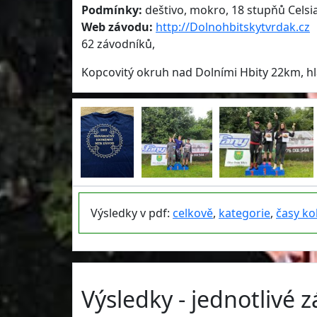
Podmínky:
deštivo, mokro, 18 stupňů Celsi
Web závodu:
http://Dolnohbitskytvrdak.cz
62 závodníků,
Kopcovitý okruh nad Dolními Hbity 22km, hl
Výsledky v pdf:
celkově
,
kategorie
,
časy ko
Výsledky - jednotlivé 