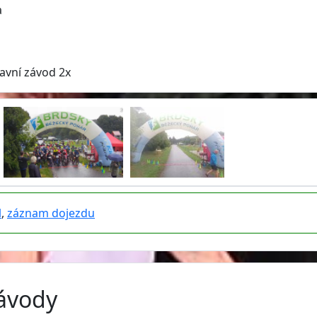
a
avní závod 2x
l
,
záznam dojezdu
závody