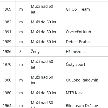
Muži nad 50
1969
m
GHOST Team
let
1982
m
Muži do 50 let
1991
m
Muži do 50 let
Čtvrteční klub
1989
m
Muži do 50 let
Defect Praha
1986
ž
Ženy
Hříměždice
Muži nad 50
1970
m
Čistý sport
let
Muži nad 50
1960
m
CK Loko Rakovník
let
1980
m
Muži do 50 let
MTB Kiev
Muži nad 50
1964
m
Bike team Drásov