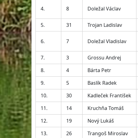
4.
8
Doležal Václav
5.
31
Trojan Ladislav
6.
7
Doležal Vladislav
7.
3
Grossu Andrej
8.
4
Bárta Petr
9.
5
Baslík Radek
10.
30
Kadleček František
11.
14
Kruchňa Tomáš
12.
19
Nový Lukáš
13.
26
Trangoš Miroslav