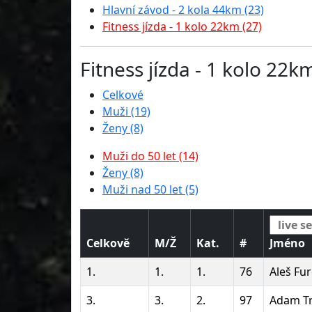
Hlavní závod - 2 kola 44km (23)
Fitness jízda - 1 kolo 22km (27)
Fitness jízda - 1 kolo 22k
Celkové
Muži (19)
Ženy (8)
Muži do 50 let (14)
Ženy (8)
Muži nad 50 let (5)
Celkově
M/Ž
Kat.
#
Jméno
1.
1.
1.
76
Aleš Fu
3.
3.
2.
97
Adam T