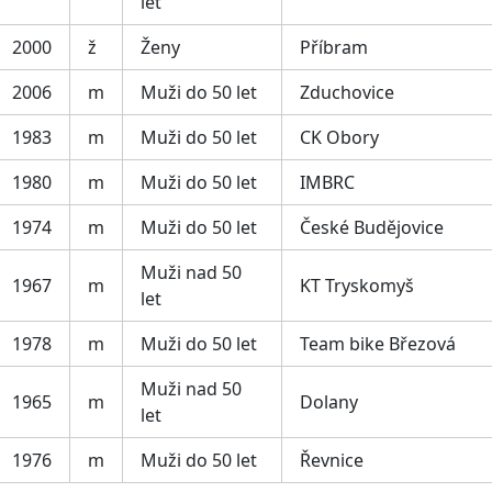
let
2000
ž
Ženy
Příbram
2006
m
Muži do 50 let
Zduchovice
1983
m
Muži do 50 let
CK Obory
1980
m
Muži do 50 let
IMBRC
1974
m
Muži do 50 let
České Budějovice
Muži nad 50
1967
m
KT Tryskomyš
let
1978
m
Muži do 50 let
Team bike Březová
Muži nad 50
1965
m
Dolany
let
1976
m
Muži do 50 let
Řevnice