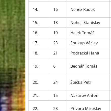
14.
16
Nehéz Radek
15.
18
Nohejl Stanislav
16.
10
Hajek Tomáš
17.
23
Soukup Václav
18.
21
Podracká Hana
19.
6
Bednář Tomáš
20.
24
Špička Petr
21.
15
Nazarov Anton
22.
28
Přívora Miroslav