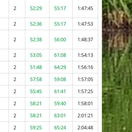
2
52:29
55:17
1:47:45
2
52:36
55:17
1:47:53
2
52:38
56:00
1:48:37
2
53:05
61:08
1:54:13
2
51:48
64:29
1:56:16
2
57:58
59:08
1:57:05
2
55:45
61:41
1:57:25
2
58:21
59:40
1:58:01
2
58:21
63:01
2:01:21
2
59:25
65:24
2:04:48