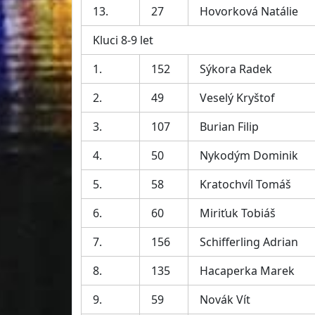
13.
27
Hovorková Natálie
Kluci 8-9 let
1.
152
Sýkora Radek
2.
49
Veselý Kryštof
3.
107
Burian Filip
4.
50
Nykodým Dominik
5.
58
Kratochvíl Tomáš
6.
60
Miriťuk Tobiáš
7.
156
Schifferling Adrian
8.
135
Hacaperka Marek
9.
59
Novák Vít