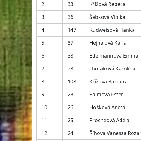
2.
33
Křížová Rebeca
3.
36
Šebková Violka
4.
147
Kudweisová Hanka
5.
37
Hejhalová Karla
6.
38
Edelmannová Emma
7.
23
Lhotáková Karolína
8.
108
Křížová Barbora
9.
28
Paimová Ester
10.
26
Hošková Aneta
11.
25
Procheová Adéla
12.
24
Říhova Vanessa Rozar