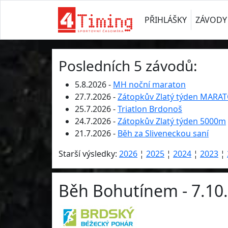
PŘIHLÁŠKY
ZÁVODY
Posledních 5 závodů:
5.8.2026 -
MH noční maraton
27.7.2026 -
Zátopkův Zlatý týden MARA
25.7.2026 -
Triatlon Brdonoš
24.7.2026 -
Zátopkův Zlatý týden 5000m
21.7.2026 -
Běh za Sliveneckou saní
Starší výsledky:
2026
¦
2025
¦
2024
¦
2023
¦
Běh Bohutínem - 7.10