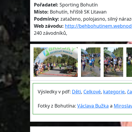
Pořadatel:
Sporting Bohutín
Místo:
Bohutín, hřiště SK Litavan
Podmínky:
zataženo, polojasno, silný nárazo
Web závodu:
http://behbohutinem.webnod
240 závodníků,
Výsledky v pdf:
Děti
,
Celkové
,
kategorie
,
ča
Fotky z Bohutína:
Václava Bužka
a
Mirosla