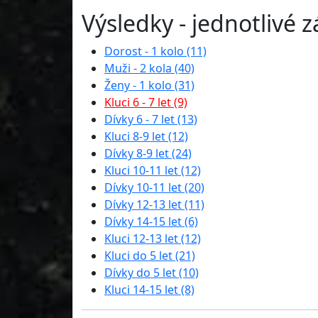
Výsledky - jednotlivé 
Dorost - 1 kolo (11)
Muži - 2 kola (40)
Ženy - 1 kolo (31)
Kluci 6 - 7 let (9)
Dívky 6 - 7 let (13)
Kluci 8-9 let (12)
Dívky 8-9 let (24)
Kluci 10-11 let (12)
Dívky 10-11 let (20)
Dívky 12-13 let (11)
Dívky 14-15 let (6)
Kluci 12-13 let (12)
Kluci do 5 let (21)
Dívky do 5 let (10)
Kluci 14-15 let (8)