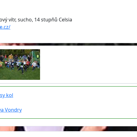
vý vítr, sucho, 14 stupňů Celsia
e.cz/
sy kol
va Vondry