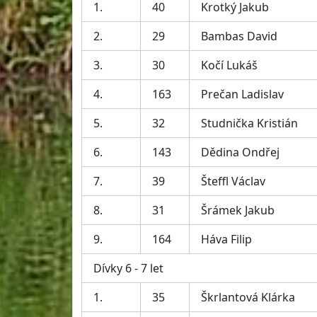
1.
40
Krotký Jakub
2.
29
Bambas David
3.
30
Kočí Lukáš
4.
163
Prečan Ladislav
5.
32
Studnička Kristián
6.
143
Dědina Ondřej
7.
39
Šteffl Václav
8.
31
Šrámek Jakub
9.
164
Háva Filip
Dívky 6 - 7 let
1.
35
Škrlantová Klárka