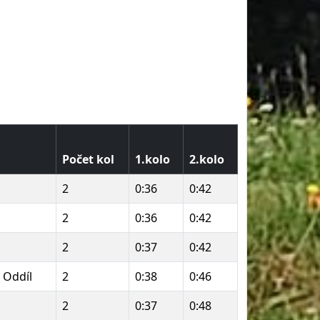
Počet kol
1.kolo
2.kolo
2
0:36
0:42
2
0:36
0:42
2
0:37
0:42
 Oddíl
2
0:38
0:46
2
0:37
0:48