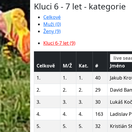
Kluci 6 - 7 let - kategorie
Celkové
Muži (0)
Ženy (9)
Kluci 6-7 let (9)
Celkově
M/Ž
Kat.
#
Jméno
1.
1.
1.
40
Jakub Kro
2.
2.
2.
29
David Ba
3.
3.
3.
30
Lukáš Koč
4.
4.
4.
163
Ladislav 
5.
5.
5.
32
Kristián 