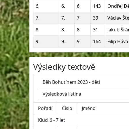
6.
6.
6.
143
Ondřej D
7.
7.
7.
39
Václav Šte
8.
8.
8.
31
Jakub Šr
9.
9.
9.
164
Filip Háva
Výsledky textově
Běh Bohutínem 2023 - děti
Výsledková listina
Pořadí
Číslo
Jméno
Kluci 6 - 7 let