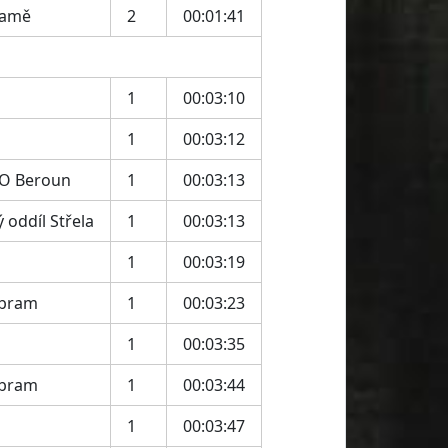
ramě
2
00:01:41
1
00:03:10
1
00:03:12
KO Beroun
1
00:03:13
 oddíl Střela
1
00:03:13
1
00:03:19
íbram
1
00:03:23
1
00:03:35
íbram
1
00:03:44
1
00:03:47