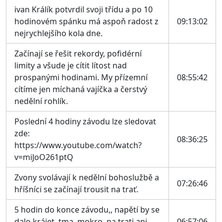
ivan Králík potvrdil svoji třídu a po 10
hodinovém spánku má aspoň radost z
09:13:02
nejrychlejšího kola dne.
Začínají se řešit rekordy, pofidérní
limity a všude je cítit lítost nad
prospanými hodinami. My přízemní
08:55:42
cítíme jen míchaná vajíčka a čerstvý
nedělní rohlík.
Poslední 4 hodiny závodu lze sledovat
zde:
08:36:25
https://www.youtube.com/watch?
v=miJoO261ptQ
Zvony svolávají k nedělní bohoslužbě a
07:26:46
hříšníci se začínají trousit na trať.
5 hodin do konce závodu,, napětí by se
dalo krájet, tma, mokro, na trati ani
06:57:06