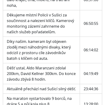
noha,
Děkujeme místní Policii v Sušici za
součinnost a nalezení klíčů. Kamerový
06:50:55
monitoring zázemí zahrneme do
našich služeb pořadatelům.
Díky našim. kameram byl objeven
zloděj mezi náhodnými divaky, který
06:14:02
odcizil z prostoru cíle závodníkův
batoh s klíčem od auta.
Déšť ustal, Aldo Maranzani zdolal
200km, David Kellner 300km. Do konce
04:19:49
závodu zbývá 8 hodin.
Aktuálně přechází nad Sušicí silný déšť.
23:44:36
Na maraton vystartovalo 9 borců, na
dráze 5 a půl kola plus 8
13:28:00