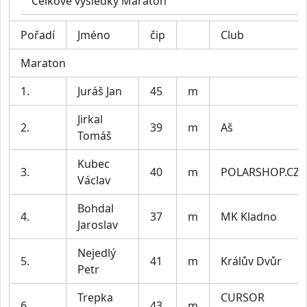
Celkové výsledky Maraton
Pořadí
Jméno
čip
Club
Maraton
1.
Juráš Jan
45
m
Jirkal
2.
39
m
Aš
Tomáš
Kubec
3.
40
m
POLARSHOP.CZ
Václav
Bohdal
4.
37
m
MK Kladno
Jaroslav
Nejedlý
5.
41
m
Králův Dvůr
Petr
Trepka
CURSOR
6.
43
m