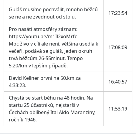
Guláš musíme pochválit, mnoho běžců
17:23:54
se ne a ne zvednout od stolu.
Pro nasátí atmosféry záznam:
https://youtu.be/m1Il2xoMrfc
Moc živo v cíli ale není, většina usedla k
17:08:09
večeři, podává se guláš, Jeden okruh
trvá běžcům 26-55minut. Tempo
5:20/km v lepším případě.
David Kellner první na 50.km za
16:40:57
4:33:23.
Chystá se start běhu na 48 hodin. Na
startu 25 účastníků, nejstarší v
11:53:19
Čechách oblíbený Ital Aldo Maranziny,
ročník 1946.