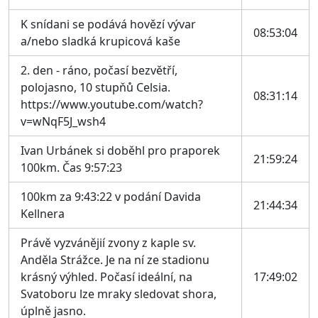
K snídani se podává hovězí vývar
08:53:04
a/nebo sladká krupicová kaše
2. den - ráno, počasí bezvětří,
polojasno, 10 stupňů Celsia.
08:31:14
https://www.youtube.com/watch?
v=wNqF5J_wsh4
Ivan Urbánek si doběhl pro praporek
21:59:24
100km. Čas 9:57:23
100km za 9:43:22 v podání Davida
21:44:34
Kellnera
Právě vyzvánějií zvony z kaple sv.
Anděla Strážce. Je na ní ze stadionu
krásný výhled. Počasí ideální, na
17:49:02
Svatoboru lze mraky sledovat shora,
úplně jasno.