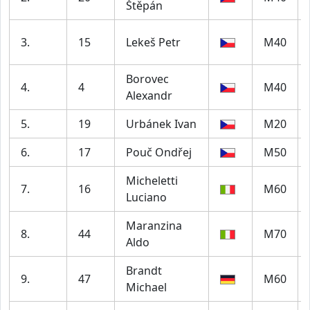
Štěpán
3.
15
Lekeš Petr
M40
Borovec
4.
4
M40
Alexandr
5.
19
Urbánek Ivan
M20
6.
17
Pouč Ondřej
M50
Micheletti
7.
16
M60
Luciano
Maranzina
8.
44
M70
Aldo
Brandt
9.
47
M60
Michael