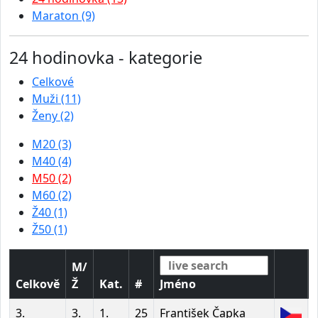
Maraton (9)
24 hodinovka - kategorie
Celkové
Muži (11)
Ženy (2)
M20 (3)
M40 (4)
M50 (2)
M60 (2)
Ž40 (1)
Ž50 (1)
M/
Celkově
Ž
Kat.
#
Jméno
3.
3.
1.
25
František Čapka