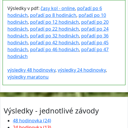
Výsledky v pdf:
časy kol - online
,
pořadí po 6
hodinách
,
pořadí po 8 hodinách
,
pořadí po 10
hodinách
,
pořadí po 12 hodinách
,
pořadí po 20
hodinách
,
pořadí po 22 hodinách
,
pořadí po 24
hodinách
,
pořadí po 32 hodinách
,
pořadí po 36
hodinách
,
pořadí po 42 hodinách
,
pořadí po 45
hodinách
,
pořadí po 46 hodinách
,
pořadí po 47
hodinách
výsledky 48 hodinovky
,
výsledky 24 hodinovky
,
výsledky maratonu
Výsledky - jednotlivé závody
48 hodinovka (24)
24 hodinovka (13)