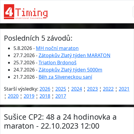
Posledních 5 závodů:
5.8.2026 -
MH noční maraton
27.7.2026 -
Zátopkův Zlatý týden MARATON
25.7.2026 -
Triatlon Brdonoš
24.7.2026 -
Zátopkův Zlatý týden 5000m
21.7.2026 -
Běh za Sliveneckou saní
Starší výsledky:
2026
¦
2025
¦
2024
¦
2023
¦
2022
¦
2021
¦
2020
¦
2019
¦
2018
¦
2017
Sušice CP2: 48 a 24 hodinovka a
maraton - 22.10.2023 12:00