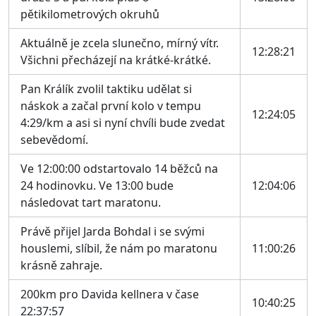
pětikilometrových okruhů
Aktuálně je zcela slunečno, mírný vítr.
12:28:21
Všichni přecházejí na krátké-krátké.
Pan Králík zvolil taktiku udělat si
náskok a začal první kolo v tempu
12:24:05
4:29/km a asi si nyní chvíli bude zvedat
sebevědomí.
Ve 12:00:00 odstartovalo 14 běžců na
24 hodinovku. Ve 13:00 bude
12:04:06
následovat tart maratonu.
Právě přijel Jarda Bohdal i se svými
houslemi, slíbil, že nám po maratonu
11:00:26
krásně zahraje.
200km pro Davida kellnera v čase
10:40:25
22:37:57