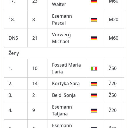
17.
23
M60
Walter
Esemann
18.
8
M20
Pascal
Vorwerg
DNS
21
M60
Michael
Ženy
Fossati Maria
1.
10
Ž50
Ilaria
2.
14
Kortyka Sara
Ž20
3.
2
Beidl Sonja
Ž50
Esemann
4.
9
Ž20
Tatjana
Esemann