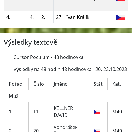
4.
4.
2.
27
Ivan Králík
Výsledky textově
Cursor Poculum - 48 hodinovka
Výsledky na 48 hodin 48 hodinovka - 20.-22.10.2023
Pořadí
Číslo
Jméno
Stát
Kat.
Muži
KELLNER
1.
11
M40
DAVID
Vondrášek
2.
20
M40