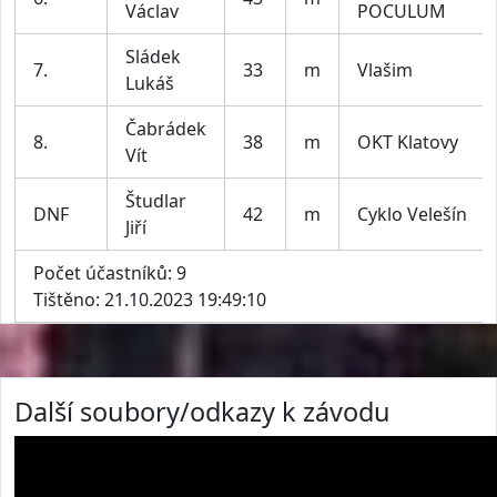
Václav
POCULUM
Sládek
7.
33
m
Vlašim
Lukáš
Čabrádek
8.
38
m
OKT Klatovy
Vít
Študlar
DNF
42
m
Cyklo Velešín
Jiří
Počet účastníků: 9
Tištěno: 21.10.2023 19:49:10
Další soubory/odkazy k závodu