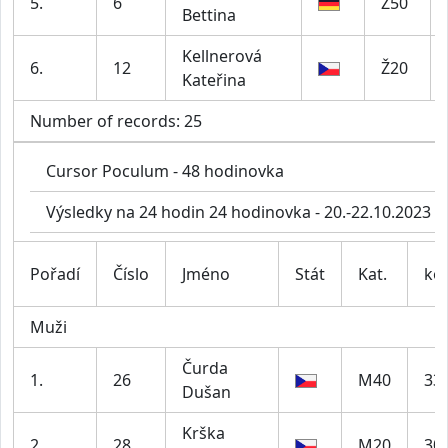
5.
6
Ž50
Bettina
Kellnerová
6.
12
Ž20
Kateřina
Number of records: 25
Cursor Poculum - 48 hodinovka
Výsledky na 24 hodin 24 hodinovka - 20.-22.10.2023
Pořadí
Číslo
Jméno
Stát
Kat.
kol
Muži
Čurda
1.
26
M40
33
Dušan
Krška
2.
28
M20
30