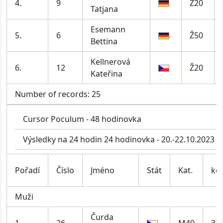
4.
9
Ž20
Tatjana
Esemann
5.
6
Ž50
Bettina
Kellnerová
6.
12
Ž20
Kateřina
Number of records: 25
Cursor Poculum - 48 hodinovka
Výsledky na 24 hodin 24 hodinovka - 20.-22.10.2023
Pořadí
Číslo
Jméno
Stát
Kat.
kol
Muži
Čurda
1.
26
M40
33