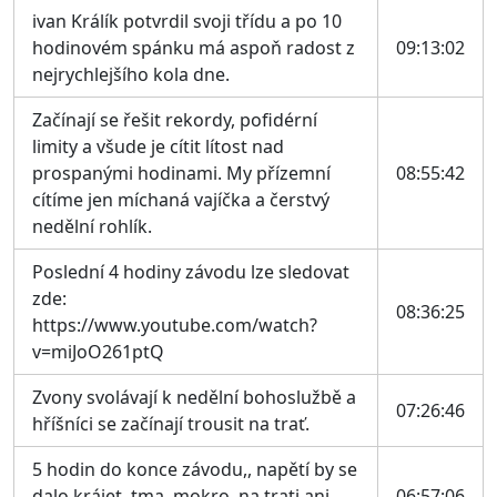
ivan Králík potvrdil svoji třídu a po 10
hodinovém spánku má aspoň radost z
09:13:02
nejrychlejšího kola dne.
Začínají se řešit rekordy, pofidérní
limity a všude je cítit lítost nad
prospanými hodinami. My přízemní
08:55:42
cítíme jen míchaná vajíčka a čerstvý
nedělní rohlík.
Poslední 4 hodiny závodu lze sledovat
zde:
08:36:25
https://www.youtube.com/watch?
v=miJoO261ptQ
Zvony svolávají k nedělní bohoslužbě a
07:26:46
hříšníci se začínají trousit na trať.
5 hodin do konce závodu,, napětí by se
dalo krájet, tma, mokro, na trati ani
06:57:06