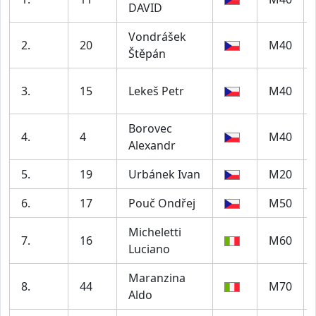
DAVID
Vondrášek
2.
20
M40
Štěpán
3.
15
Lekeš Petr
M40
Borovec
4.
4
M40
Alexandr
5.
19
Urbánek Ivan
M20
6.
17
Pouč Ondřej
M50
Micheletti
7.
16
M60
Luciano
Maranzina
8.
44
M70
Aldo