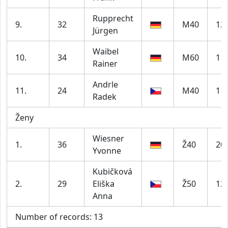
Rupprecht
9.
32
M40
12
Jürgen
Waibel
10.
34
M60
11
Rainer
Andrle
11.
24
M40
11
Radek
Ženy
Wiesner
1.
36
Ž40
20
Yvonne
Kubičková
2.
29
Eliška
Ž50
12
Anna
Number of records: 13