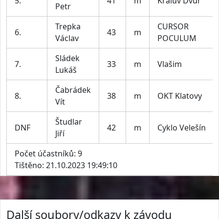
5.
41
m
Králův Dvůr
Petr
Trepka
CURSOR
6.
43
m
Václav
POCULUM
Sládek
7.
33
m
Vlašim
Lukáš
Čabrádek
8.
38
m
OKT Klatovy
Vít
Študlar
DNF
42
m
Cyklo Velešín
Jiří
Počet účastníků: 9
Tištěno: 21.10.2023 19:49:10
Další soubory/odkazy k závodu