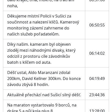
noha,
Děkujeme místní Policii v Sušici za
součinnost a nalezení klíčů. Kamerový
06:50:55
monitoring zázemí zahrneme do
našich služeb pořadatelům.
Díky našim. kameram byl objeven
zloděj mezi náhodnými divaky, který
06:14:02
odcizil z prostoru cíle závodníkův
batoh s klíčem od auta.
Déšť ustal, Aldo Maranzani zdolal
200km, David Kellner 300km. Do konce
04:19:49
závodu zbývá 8 hodin.
Aktuálně přechází nad Sušicí silný déšť.
23:44:36
Na maraton vystartovalo 9 borců, na
dráze 5 a půl kola plus 8
13:28:00