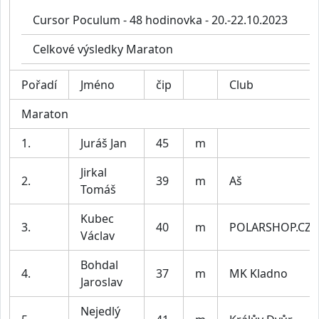
Cursor Poculum - 48 hodinovka - 20.-22.10.2023
Celkové výsledky Maraton
Pořadí
Jméno
čip
Club
Maraton
1.
Juráš Jan
45
m
Jirkal
2.
39
m
Aš
Tomáš
Kubec
3.
40
m
POLARSHOP.CZ
Václav
Bohdal
4.
37
m
MK Kladno
Jaroslav
Nejedlý