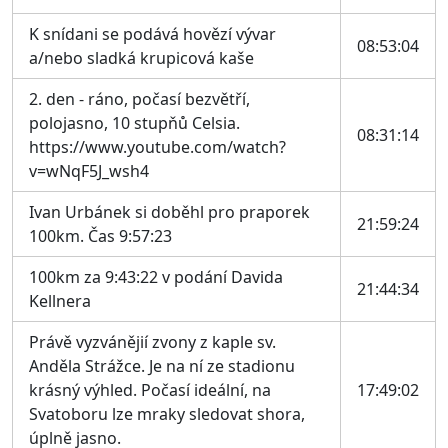
K snídani se podává hovězí vývar
08:53:04
a/nebo sladká krupicová kaše
2. den - ráno, počasí bezvětří,
polojasno, 10 stupňů Celsia.
08:31:14
https://www.youtube.com/watch?
v=wNqF5J_wsh4
Ivan Urbánek si doběhl pro praporek
21:59:24
100km. Čas 9:57:23
100km za 9:43:22 v podání Davida
21:44:34
Kellnera
Právě vyzvánějií zvony z kaple sv.
Anděla Strážce. Je na ní ze stadionu
krásný výhled. Počasí ideální, na
17:49:02
Svatoboru lze mraky sledovat shora,
úplně jasno.