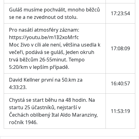
Guláš musíme pochválit, mnoho běžců
17:23:54
se ne a ne zvednout od stolu.
Pro nasátí atmosféry záznam:
https://youtu.be/m1Il2xoMrfc
Moc živo v cíli ale není, většina usedla k
17:08:09
večeři, podává se guláš, Jeden okruh
trvá běžcům 26-55minut. Tempo
5:20/km v lepším případě.
David Kellner první na 50.km za
16:40:57
4:33:23.
Chystá se start běhu na 48 hodin. Na
startu 25 účastníků, nejstarší v
11:53:19
Čechách oblíbený Ital Aldo Maranziny,
ročník 1946.