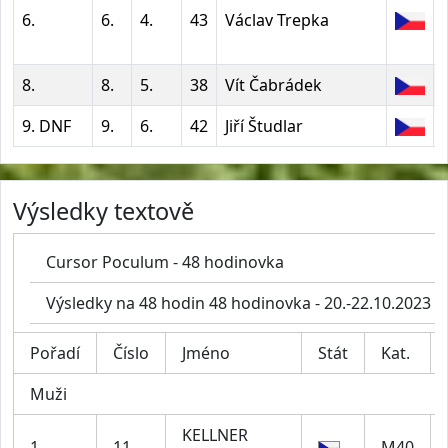
6.
6.
4.
43
Václav Trepka
8.
8.
5.
38
Vít Čabrádek
9. DNF
9.
6.
42
Jiří Študlar
Výsledky textově
Cursor Poculum - 48 hodinovka
Výsledky na 48 hodin 48 hodinovka - 20.-22.10.2023
Pořadí
Číslo
Jméno
Stát
Kat.
Muži
KELLNER
1.
11
M40