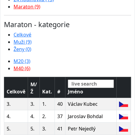
Maraton (9)
Maraton - kategorie
Celkové
Muži (9)
Ženy (0)
M20 (3)
M40 (6)
M/
Celkově
Ž
Kat.
#
Jméno
3.
3.
1.
40
Václav Kubec
4.
4.
2.
37
Jaroslav Bohdal
5.
5.
3.
41
Petr Nejedlý