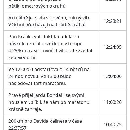
pětikilometrových okruhů
Aktuálně je zcela slunečno, mírný vítr.
12:28:21
Všichni přecházejí na krátké-krátké.
Pan Králík zvolil taktiku udělat si
náskok a začal první kolo v tempu
12:24:05
4:29/km a asi si nyní chvíli bude zvedat
sebevědomí.
Ve 12:00:00 odstartovalo 14 běžců na
24 hodinovku. Ve 13:00 bude
12:04:06
následovat tart maratonu.
Právě přijel Jarda Bohdal i se svými
houslemi, slíbil, že nám po maratonu
11:00:26
krásně zahraje.
200km pro Davida kellnera v čase
10:40:25
22:37:57