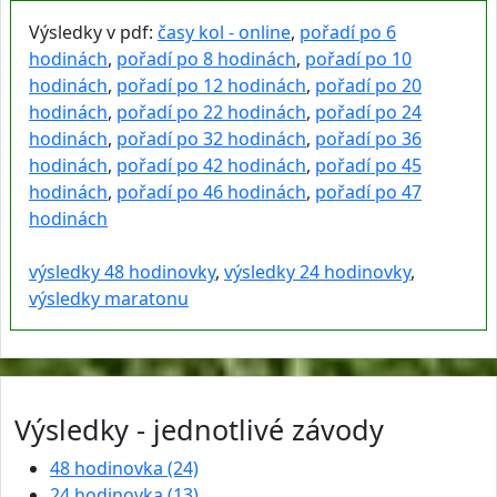
Výsledky v pdf:
časy kol - online
,
pořadí po 6
hodinách
,
pořadí po 8 hodinách
,
pořadí po 10
hodinách
,
pořadí po 12 hodinách
,
pořadí po 20
hodinách
,
pořadí po 22 hodinách
,
pořadí po 24
hodinách
,
pořadí po 32 hodinách
,
pořadí po 36
hodinách
,
pořadí po 42 hodinách
,
pořadí po 45
hodinách
,
pořadí po 46 hodinách
,
pořadí po 47
hodinách
výsledky 48 hodinovky
,
výsledky 24 hodinovky
,
výsledky maratonu
Výsledky - jednotlivé závody
48 hodinovka (24)
24 hodinovka (13)