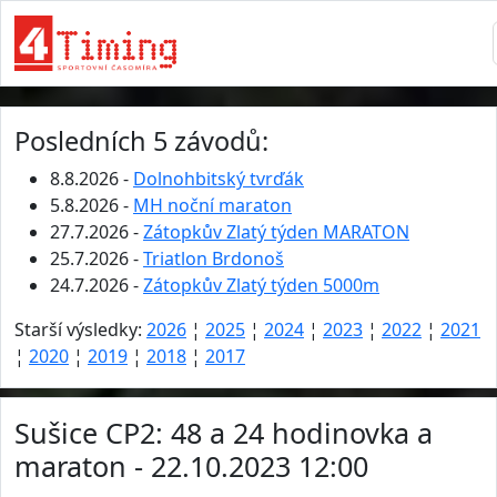
Posledních 5 závodů:
8.8.2026 -
Dolnohbitský tvrďák
5.8.2026 -
MH noční maraton
27.7.2026 -
Zátopkův Zlatý týden MARATON
25.7.2026 -
Triatlon Brdonoš
24.7.2026 -
Zátopkův Zlatý týden 5000m
Starší výsledky:
2026
¦
2025
¦
2024
¦
2023
¦
2022
¦
2021
¦
2020
¦
2019
¦
2018
¦
2017
Sušice CP2: 48 a 24 hodinovka a
maraton - 22.10.2023 12:00