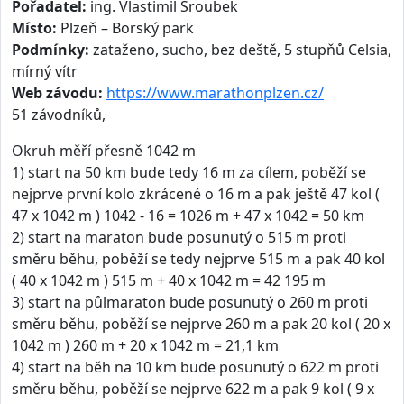
Pořadatel:
ing. Vlastimil Šroubek
Místo:
Plzeň – Borský park
Podmínky:
zataženo, sucho, bez deště, 5 stupňů Celsia,
mírný vítr
Web závodu:
https://www.marathonplzen.cz/
51 závodníků,
Okruh měří přesně 1042 m
1) start na 50 km bude tedy 16 m za cílem, poběží se
nejprve první kolo zkrácené o 16 m a pak ještě 47 kol (
47 x 1042 m ) 1042 - 16 = 1026 m + 47 x 1042 = 50 km
2) start na maraton bude posunutý o 515 m proti
směru běhu, poběží se tedy nejprve 515 m a pak 40 kol
( 40 x 1042 m ) 515 m + 40 x 1042 m = 42 195 m
3) start na půlmaraton bude posunutý o 260 m proti
směru běhu, poběží se nejprve 260 m a pak 20 kol ( 20 x
1042 m ) 260 m + 20 x 1042 m = 21,1 km
4) start na běh na 10 km bude posunutý o 622 m proti
směru běhu, poběží se nejprve 622 m a pak 9 kol ( 9 x