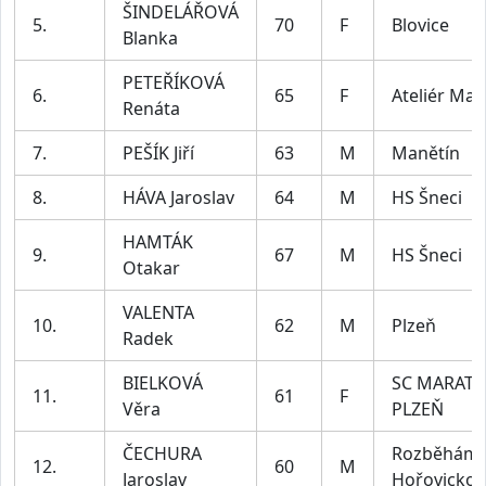
ŠINDELÁŘOVÁ
5.
70
F
Blovice
Blanka
PETEŘÍKOVÁ
6.
65
F
Ateliér Mau
Renáta
7.
PEŠÍK Jiří
63
M
Manětín
8.
HÁVA Jaroslav
64
M
HS Šneci
HAMTÁK
9.
67
M
HS Šneci
Otakar
VALENTA
10.
62
M
Plzeň
Radek
BIELKOVÁ
SC MARAT
11.
61
F
Věra
PLZEŇ
ČECHURA
Rozběhám
12.
60
M
Jaroslav
Hořovicko