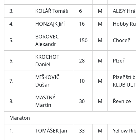
3.
KOLÁŘ Tomáš
6
M
ALISY Hrád
4.
HONZAJK Jiří
16
M
Hobby Run
BOROVEC
5.
150
M
Choceň
Alexandr
KROCHOT
6.
28
M
Plzeň
Daniel
MIŠKOVIČ
Plzeňští bě
7.
10
M
Dušan
KLUB ULTR
MASTNÝ
8.
30
M
Řevnice
Martin
Maraton
1.
TOMÁŠEK Jan
33
M
Yellow Rib