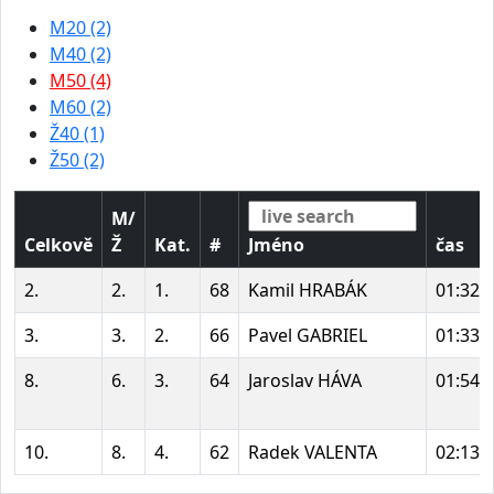
M20 (2)
M40 (2)
M50 (4)
M60 (2)
Ž40 (1)
Ž50 (2)
M/
Celkově
Ž
Kat.
#
Jméno
čas
2.
2.
1.
68
Kamil HRABÁK
01:32:
3.
3.
2.
66
Pavel GABRIEL
01:33:
8.
6.
3.
64
Jaroslav HÁVA
01:54:
10.
8.
4.
62
Radek VALENTA
02:13: