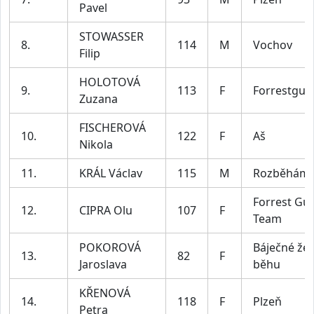
Pavel
STOWASSER
8.
114
M
Vochov
Filip
HOLOTOVÁ
9.
113
F
Forrestgu
Zuzana
FISCHEROVÁ
10.
122
F
Aš
Nikola
11.
KRÁL Václav
115
M
Rozběháme
Forrest G
12.
CIPRA Olu
107
F
Team
POKOROVÁ
Báječné žen
13.
82
F
Jaroslava
běhu
KŘENOVÁ
14.
118
F
Plzeň
Petra