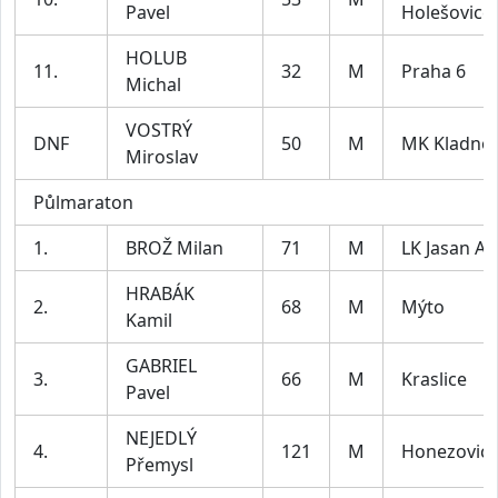
Pavel
Holešovice
HOLUB
11.
32
M
Praha 6
Michal
VOSTRÝ
DNF
50
M
MK Kladno
Miroslav
Půlmaraton
1.
BROŽ Milan
71
M
LK Jasan Aš
HRABÁK
2.
68
M
Mýto
Kamil
GABRIEL
3.
66
M
Kraslice
Pavel
NEJEDLÝ
4.
121
M
Honezovic
Přemysl