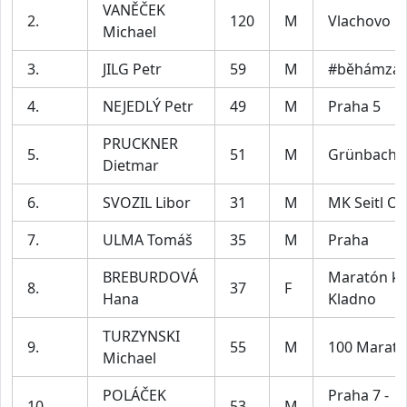
VANĚČEK
2.
120
M
Vlachovo B
Michael
3.
JILG Petr
59
M
#běhámzaU
4.
NEJEDLÝ Petr
49
M
Praha 5
PRUCKNER
5.
51
M
Grünbach
Dietmar
6.
SVOZIL Libor
31
M
MK Seitl Os
7.
ULMA Tomáš
35
M
Praha
BREBURDOVÁ
Maratón kl
8.
37
F
Hana
Kladno
TURZYNSKI
9.
55
M
100 Marath
Michael
POLÁČEK
Praha 7 -
10.
53
M