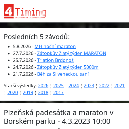
Posledních 5 závodů:
5.8.2026 -
MH noční maraton
27.7.2026 -
Zátopkův Zlatý týden MARATON
25.7.2026 -
Triatlon Brdonoš
24.7.2026 -
Zátopkův Zlatý týden 5000m
21.7.2026 -
Běh za Sliveneckou saní
Starší výsledky:
2026
¦
2025
¦
2024
¦
2023
¦
2022
¦
2021
¦
2020
¦
2019
¦
2018
¦
2017
Plzeňská padesátka a maraton v
Borském parku - 4.3.2023 10:00