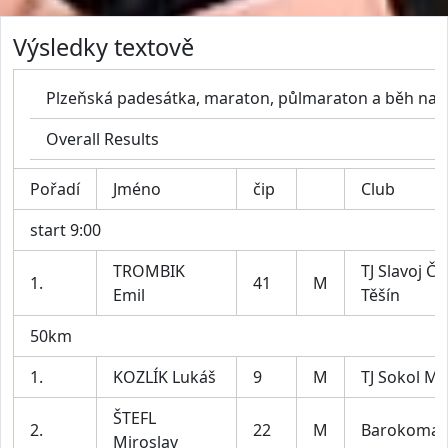
Výsledky textově
Plzeňská padesátka, maraton, půlmaraton a běh na 1
Overall Results
Pořadí
Jméno
čip
Club
start 9:00
TROMBIK
TJ Slavoj Č
1.
41
M
Emil
Těšín
50km
1.
KOZLÍK Lukáš
9
M
TJ Sokol Mě
ŠTEFL
2.
22
M
Barokomar
Miroslav