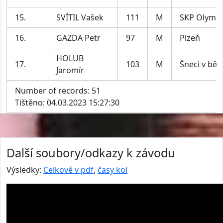
15.
SVÍTIL Vašek
111
M
SKP Olymp
16.
GAZDA Petr
97
M
Plzeň
HOLUB
17.
103
M
Šneci v bě
Jaromír
Number of records: 51
Tištěno: 04.03.2023 15:27:30
Další soubory/odkazy k závodu
Výsledky:
Celkové v pdf
,
časy kol