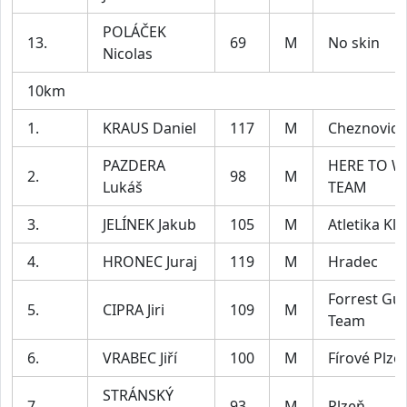
POLÁČEK
13.
69
M
No skin
Nicolas
10km
1.
KRAUS Daniel
117
M
Cheznovice
PAZDERA
HERE TO W
2.
98
M
Lukáš
TEAM
3.
JELÍNEK Jakub
105
M
Atletika Kla
4.
HRONEC Juraj
119
M
Hradec
Forrest G
5.
CIPRA Jiri
109
M
Team
6.
VRABEC Jiří
100
M
Fírové Plze
STRÁNSKÝ
7.
93
M
Plzeň