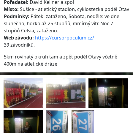
Pořadatel:
David Kellner a spol
Místo:
Sušice - atletický stadion, cyklostezka podél Otav
Podmínky:
Pátek: zataženo, Sobota, neděle: ve dne
slunečno, horko až 25 stupňů, mmírný vítr. Noc 7
stupňů Celsia, zataženo.
Web závodu:
https://cursorpoculum.cz/
39 závodníků,
5km rovinatý okruh tam a zpět podél Otavy včetně
400m na atletické dráze