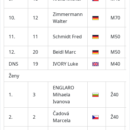
Zimmermann
10.
12
M70
Walter
11.
11
Schmidt Fred
M50
12.
20
Beidl Marc
M50
DNS
19
IVORY Luke
M40
Ženy
ENGLARO
1.
3
Mihaela
Ž40
Ivanova
Čadová
2.
2
Ž40
Marcela