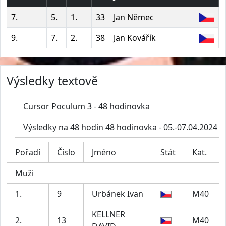
7.
5.
1.
33
Jan Němec
9.
7.
2.
38
Jan Kovářík
Výsledky textově
Cursor Poculum 3 - 48 hodinovka
Výsledky na 48 hodin 48 hodinovka - 05.-07.04.2024
Pořadí
Číslo
Jméno
Stát
Kat.
Muži
1.
9
Urbánek Ivan
M40
KELLNER
2.
13
M40