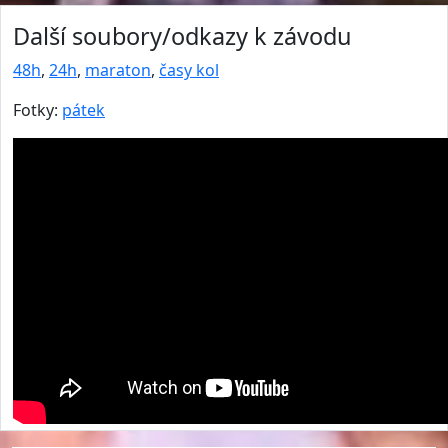
Další soubory/odkazy k závodu
48h
,
24h
,
maraton
,
časy kol
Fotky:
pátek