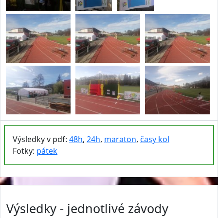
Výsledky v pdf:
48h
,
24h
,
maraton
,
časy kol
Fotky:
pátek
Výsledky - jednotlivé závody