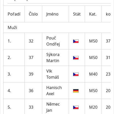
Pořadí
Číslo
Jméno
Stát
Kat.
kol
Muži
Pouč
1.
32
M50
37
Ondřej
Sýkora
2.
37
M50
31
Martin
Vlk
3.
39
M40
23
Tomáš
Hanisch
4.
36
M50
20
Axel
Němec
5.
33
M20
20
Jan