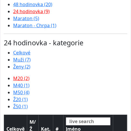
48 hodinovka (20)
24 hodinovka (9)
Maraton (5)
Maraton - Chrpa (1)
24 hodinovka - kategorie
Celkové
Muži (7)
Ženy (2)
M20 (2)
M40 (1)
M50 (4)
Ž20 (1)
Ž50 (1)
M/
Celkově
Ž
Kat.
#
Jméno