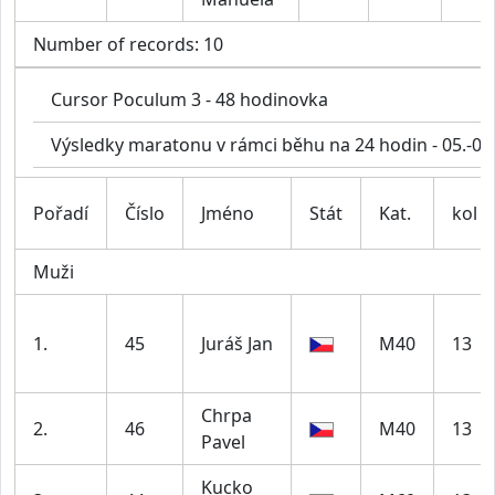
Number of records: 10
Cursor Poculum 3 - 48 hodinovka
Výsledky maratonu v rámci běhu na 24 hodin - 05.-07
Pořadí
Číslo
Jméno
Stát
Kat.
kol
Muži
1.
45
Juráš Jan
M40
13
Chrpa
2.
46
M40
13
Pavel
Kucko