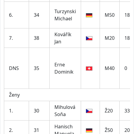
Turzynski
6.
34
M50
18
Michael
Kovářík
7.
38
M20
18
Jan
Erne
DNS
35
M40
0
Dominik
Ženy
Mihulová
1.
30
Ž20
33
Soňa
Hanisch
2.
31
Ž50
20
Manuela