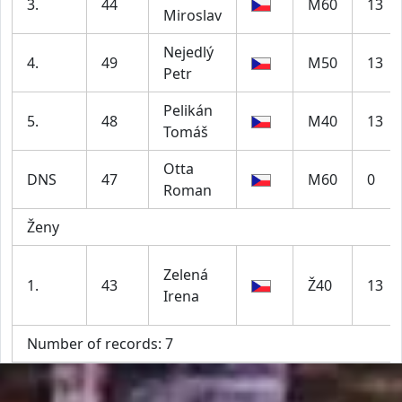
3.
44
M60
13
Miroslav
Nejedlý
4.
49
M50
13
Petr
Pelikán
5.
48
M40
13
Tomáš
Otta
DNS
47
M60
0
Roman
Ženy
Zelená
1.
43
Ž40
13
Irena
Number of records: 7