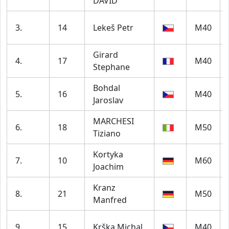
DAVID
3.
14
Lekeš Petr
M40
Girard
4.
17
M40
Stephane
Bohdal
5.
16
M40
Jaroslav
MARCHESI
6.
18
M50
Tiziano
Kortyka
7.
10
M60
Joachim
Kranz
8.
21
M50
Manfred
9.
15
Krška Michal
M40