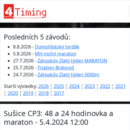
Posledních 5 závodů:
8.8.2026 -
Dolnohbitský tvrďák
5.8.2026 -
MH noční maraton
27.7.2026 -
Zátopkův Zlatý týden MARATON
25.7.2026 -
Triatlon Brdonoš
24.7.2026 -
Zátopkův Zlatý týden 5000m
Starší výsledky:
2026
¦
2025
¦
2024
¦
2023
¦
2022
¦
2021
¦
2020
¦
2019
¦
2018
¦
2017
Sušice CP3: 48 a 24 hodinovka a
maraton - 5.4.2024 12:00