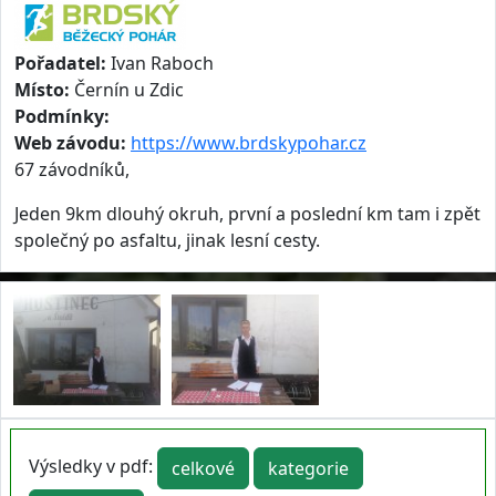
Pořadatel:
Ivan Raboch
Místo:
Černín u Zdic
Podmínky:
Web závodu:
https://www.brdskypohar.cz
67 závodníků,
Jeden 9km dlouhý okruh, první a poslední km tam i zpět
společný po asfaltu, jinak lesní cesty.
Výsledky v pdf:
celkové
kategorie