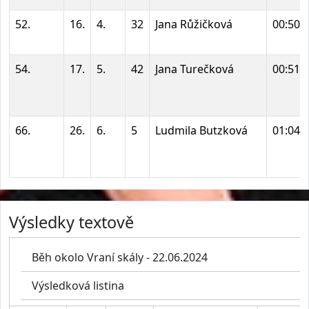
52.
16.
4.
32
Jana Růžičková
00:50:
54.
17.
5.
42
Jana Turečková
00:51:
66.
26.
6.
5
Ludmila Butzková
01:04:
Výsledky textově
Běh okolo Vraní skály - 22.06.2024
Výsledková listina