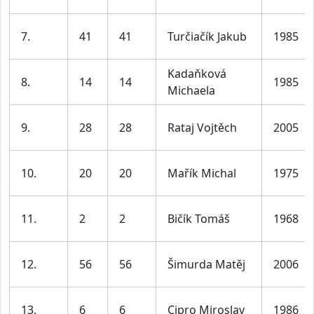
7.
41
41
Turčiačík Jakub
1985
Kadaňková
8.
14
14
1985
Michaela
9.
28
28
Rataj Vojtěch
2005
10.
20
20
Mařík Michal
1975
11.
2
2
Bičík Tomáš
1968
12.
56
56
Šimurda Matěj
2006
13.
6
6
Cipro Miroslav
1986