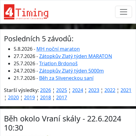
Posledních 5 závodů:
5.8.2026 -
MH noční maraton
27.7.2026 -
Zátopkův Zlatý týden MARATON
25.7.2026 -
Triatlon Brdonoš
24.7.2026 -
Zátopkův Zlatý týden 5000m
21.7.2026 -
Běh za Sliveneckou saní
Starší výsledky:
2026
¦
2025
¦
2024
¦
2023
¦
2022
¦
2021
¦
2020
¦
2019
¦
2018
¦
2017
Běh okolo Vraní skály - 22.6.2024
10:30