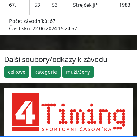
67.
53
53
Strejček Jiří
1983
Počet závodníků: 67
Čas tisku: 22.06.2024 15:24:57
Další soubory/odkazy k závodu
celkové
kategorie
muži/ženy