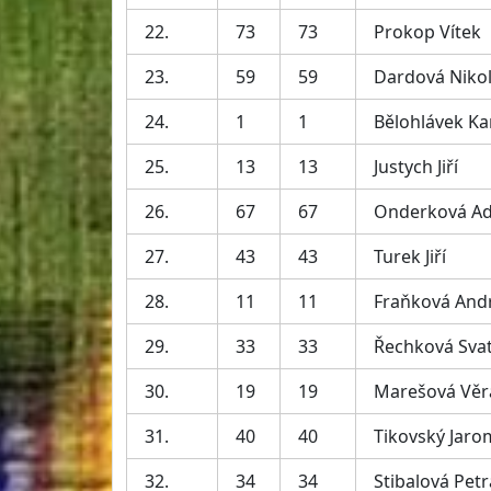
22.
73
73
Prokop Vítek
23.
59
59
Dardová Niko
24.
1
1
Bělohlávek Ka
25.
13
13
Justych Jiří
26.
67
67
Onderková Ad
27.
43
43
Turek Jiří
28.
11
11
Fraňková And
29.
33
33
Řechková Sva
30.
19
19
Marešová Věr
31.
40
40
Tikovský Jaro
32.
34
34
Stibalová Petr