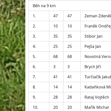
Běh na 9 km
1.
47
47
Zeman Zdeně
2.
10
10
Franěk Ondře
3.
35
35
Stibor Jan
4.
25
25
Pejša Jan
5.
68
68
Novotná Vero
6.
3
3
Brych Jiří
7.
41
41
Turčiačík Jaku
8.
14
14
Kadaňková Mi
9.
28
28
Rataj Vojtěch
10.
20
20
Mařík Michal