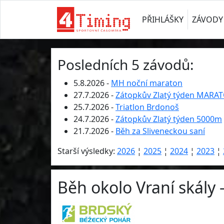
PŘIHLÁŠKY
ZÁVODY
Posledních 5 závodů:
5.8.2026 -
MH noční maraton
27.7.2026 -
Zátopkův Zlatý týden MARA
25.7.2026 -
Triatlon Brdonoš
24.7.2026 -
Zátopkův Zlatý týden 5000m
21.7.2026 -
Běh za Sliveneckou saní
Starší výsledky:
2026
¦
2025
¦
2024
¦
2023
¦
Běh okolo Vraní skály 