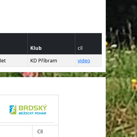
Klub
cíl
let
KD Příbram
video
Cíl