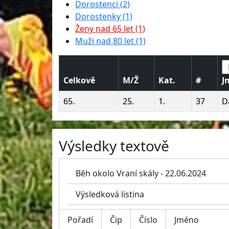
Dorostenci (2)
Dorostenky (1)
Ženy nad 65 let (1)
Muži nad 80 let (1)
Celkově
M/Ž
Kat.
#
J
65.
25.
1.
37
D
Výsledky textově
Běh okolo Vraní skály - 22.06.2024
Výsledková listina
Pořadí
Čip
Číslo
Jméno