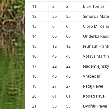
11.
2
2
Bičík Tomáš
12.
56
56
Šimurda Matě
13.
6
6
Cipro Mirosla
14.
66
66
Onderka Rad
15.
12
12
Frühauf Frant
16.
45
45
Votava Martin
17.
22
22
Nademlejnský
18.
46
46
Vrabec Jiří
19.
27
27
Rataj Pavel
20.
61
61
Kodad Pavel
21.
55
55
Dvořák Pavel