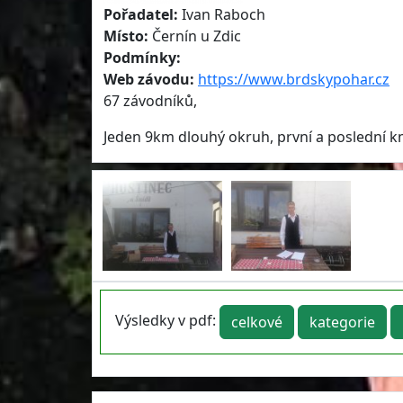
Pořadatel:
Ivan Raboch
Místo:
Černín u Zdic
Podmínky:
Web závodu:
https://www.brdskypohar.cz
67 závodníků,
Jeden 9km dlouhý okruh, první a poslední km 
Výsledky v pdf:
celkové
kategorie