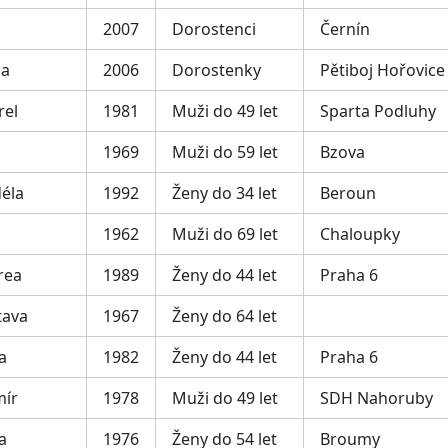
2007
Dorostenci
Černín
la
2006
Dorostenky
Pětiboj Hořovice
rel
1981
Muži do 49 let
Sparta Podluhy
1969
Muži do 59 let
Bzova
éla
1992
Ženy do 34 let
Beroun
1962
Muži do 69 let
Chaloupky
rea
1989
Ženy do 44 let
Praha 6
tava
1967
Ženy do 64 let
a
1982
Ženy do 44 let
Praha 6
mír
1978
Muži do 49 let
SDH Nahoruby
a
1976
Ženy do 54 let
Broumy