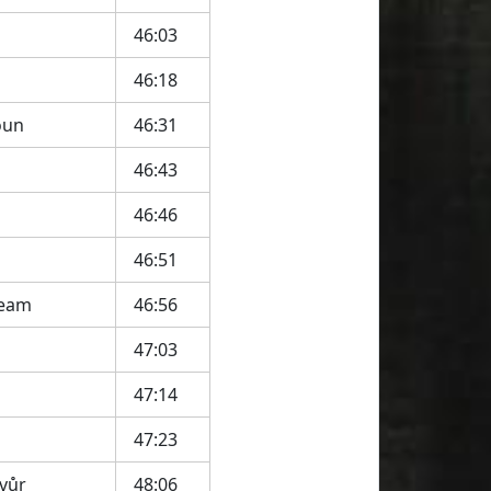
46:03
46:18
oun
46:31
46:43
46:46
46:51
team
46:56
47:03
47:14
47:23
Dvůr
48:06