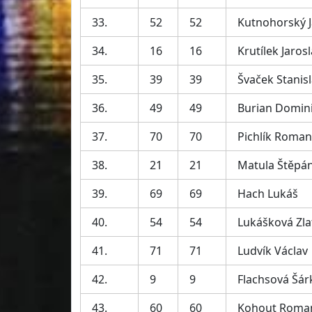
33.
52
52
Kutnohorský 
34.
16
16
Krutílek Jaros
35.
39
39
Švaček Stanis
36.
49
49
Burian Domin
37.
70
70
Pichlík Roman
38.
21
21
Matula Štěpá
39.
69
69
Hach Lukáš
40.
54
54
Lukášková Zla
41.
71
71
Ludvík Václav
42.
9
9
Flachsová Šár
43.
60
60
Kohout Roma