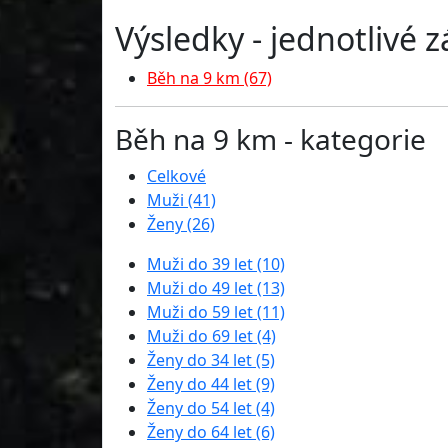
Výsledky - jednotlivé 
Běh na 9 km (67)
Běh na 9 km - kategorie
Celkové
Muži (41)
Ženy (26)
Muži do 39 let (10)
Muži do 49 let (13)
Muži do 59 let (11)
Muži do 69 let (4)
Ženy do 34 let (5)
Ženy do 44 let (9)
Ženy do 54 let (4)
Ženy do 64 let (6)