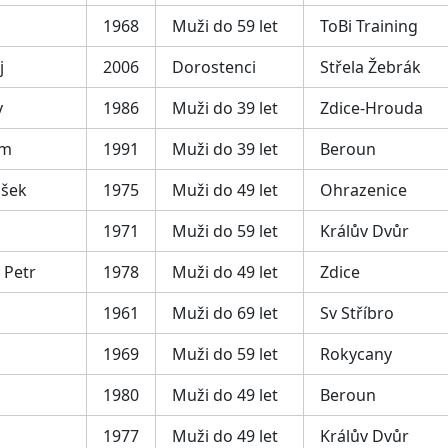
1968
Muži do 59 let
ToBi Training
j
2006
Dorostenci
Střela Žebrák
v
1986
Muži do 39 let
Zdice-Hrouda
im
1991
Muži do 39 let
Beroun
išek
1975
Muži do 49 let
Ohrazenice
1971
Muži do 59 let
Králův Dvůr
 Petr
1978
Muži do 49 let
Zdice
1961
Muži do 69 let
Sv Stříbro
1969
Muži do 59 let
Rokycany
1980
Muži do 49 let
Beroun
1977
Muži do 49 let
Králův Dvůr