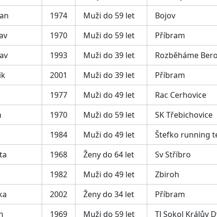
Jan
1974
Muži do 59 let
Bojov
lav
1970
Muži do 59 let
Příbram
lav
1993
Muži do 39 let
Rozběháme Ber
ik
2001
Muži do 39 let
Příbram
1977
Muži do 49 let
Rac Cerhovice
n
1970
Muži do 59 let
SK Třebichovice
1984
Muži do 49 let
Štefko running 
ta
1968
Ženy do 64 let
Sv Stříbro
1982
Muži do 49 let
Zbiroh
ka
2002
Ženy do 34 let
Příbram
n
1969
Muži do 59 let
TJ Sokol Králův 