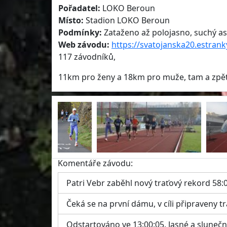
Pořadatel:
LOKO Beroun
Místo:
Stadion LOKO Beroun
Podmínky:
Zataženo až polojasno, suchý asfa
Web závodu:
https://svatojanska20.estrank
117 závodníků,
11km pro ženy a 18km pro muže, tam a zpět,
Komentáře závodu:
Patri Vebr zaběhl nový traťový rekord 58:
Čeká se na první dámu, v cíli připraveny tr
Odstartováno ve 13:00:05. Jasné a slunečn