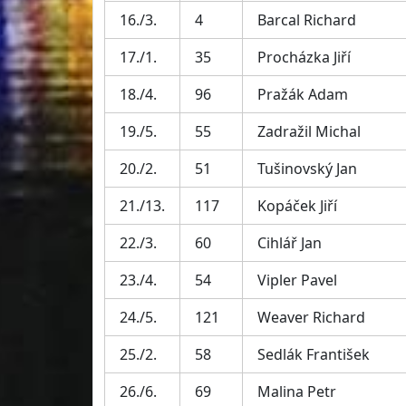
16./3.
4
Barcal Richard
17./1.
35
Procházka Jiří
18./4.
96
Pražák Adam
19./5.
55
Zadražil Michal
20./2.
51
Tušinovský Jan
21./13.
117
Kopáček Jiří
22./3.
60
Cihlář Jan
23./4.
54
Vipler Pavel
24./5.
121
Weaver Richard
25./2.
58
Sedlák František
26./6.
69
Malina Petr