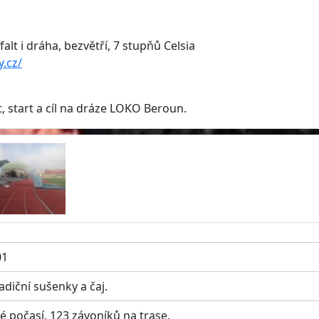
lt i dráha, bezvětří, 7 stupňů Celsia
y.cz/
 start a cíl na dráze LOKO Beroun.
01
adiční sušenky a čaj.
é počasí. 123 závoníků na trase.