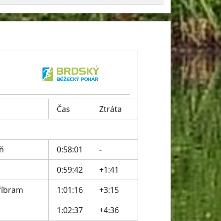
Čas
Ztráta
ň
0:58:01
-
0:59:42
+1:41
říbram
1:01:16
+3:15
1:02:37
+4:36