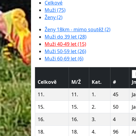
Celkové
Muži (75)
Ženy (2)
Ženy 18km - mimo soutěž (2)
Muži do 39 let (28)
Muži 40-49 let (15)
Muži 50-59 let (26)
Muži 60-69 let (6)
Celkově
M/Ž
Kat.
#
J
11.
11.
1.
45
J
15.
15.
2.
50
J
16.
16.
3.
4
R
18.
18.
4.
96
A