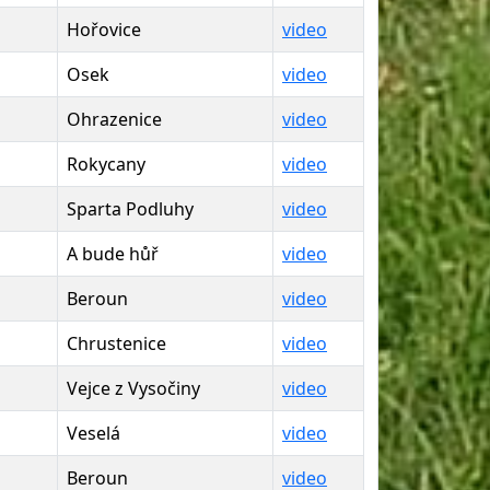
Hořovice
video
Osek
video
Ohrazenice
video
Rokycany
video
Sparta Podluhy
video
A bude hůř
video
Beroun
video
Chrustenice
video
Vejce z Vysočiny
video
Veselá
video
Beroun
video