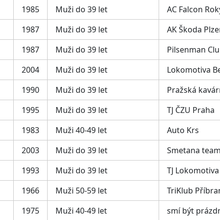
1985
Muži do 39 let
AC Falcon Rok
1987
Muži do 39 let
AK Škoda Plze
1987
Muži do 39 let
Pilsenman Cl
2004
Muži do 39 let
Lokomotiva B
1990
Muži do 39 let
Pražská kavá
1995
Muži do 39 let
TJ ČZU Praha
1983
Muži 40-49 let
Auto Krs
2003
Muži do 39 let
Smetana tea
1993
Muži do 39 let
TJ Lokomotiva
1966
Muži 50-59 let
TriKlub Příbr
1975
Muži 40-49 let
smí být prázd