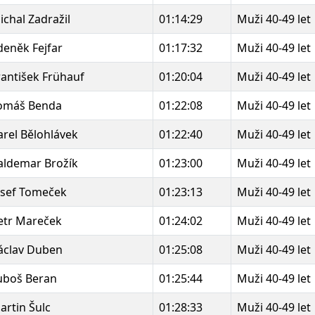
ichal Zadražil
01:14:29
Muži 40-49 let
deněk Fejfar
01:17:32
Muži 40-49 let
rantišek Frühauf
01:20:04
Muži 40-49 let
omáš Benda
01:22:08
Muži 40-49 let
arel Bělohlávek
01:22:40
Muži 40-49 let
aldemar Brožík
01:23:00
Muži 40-49 let
osef Tomeček
01:23:13
Muži 40-49 let
etr Mareček
01:24:02
Muži 40-49 let
áclav Duben
01:25:08
Muži 40-49 let
uboš Beran
01:25:44
Muži 40-49 let
artin Šulc
01:28:33
Muži 40-49 let