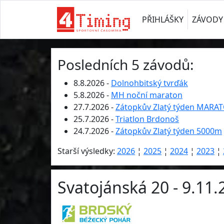
PŘIHLÁŠKY
ZÁVODY
Posledních 5 závodů:
8.8.2026 -
Dolnohbitský tvrďák
5.8.2026 -
MH noční maraton
27.7.2026 -
Zátopkův Zlatý týden MARA
25.7.2026 -
Triatlon Brdonoš
24.7.2026 -
Zátopkův Zlatý týden 5000m
Starší výsledky:
2026
¦
2025
¦
2024
¦
2023
¦
Svatojánská 20 - 9.11.