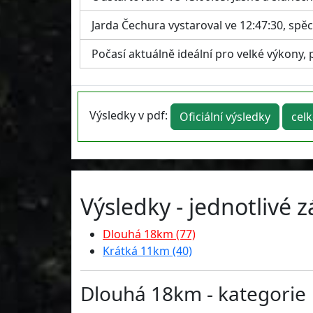
Jarda Čechura vystaroval ve 12:47:30, spě
Počasí aktuálně ideální pro velké výkony, 
Výsledky v pdf:
Oficiální výsledky
cel
Výsledky - jednotlivé 
Dlouhá 18km (77)
Krátká 11km (40)
Dlouhá 18km - kategorie