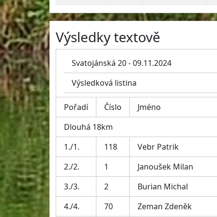
Výsledky textově
Svatojánská 20 - 09.11.2024
Výsledková listina
Pořadí
Číslo
Jméno
Dlouhá 18km
1./1.
118
Vebr Patrik
2./2.
1
Janoušek Milan
3./3.
2
Burian Michal
4./4.
70
Zeman Zdeněk