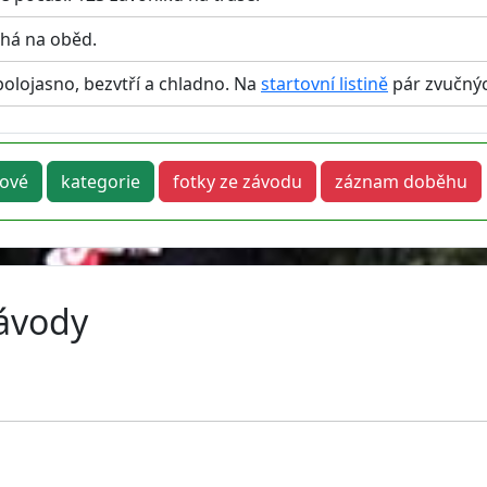
chá na oběd.
polojasno, bezvtří a chladno. Na
startovní listině
pár zvučný
kové
kategorie
fotky ze závodu
záznam doběhu
závody