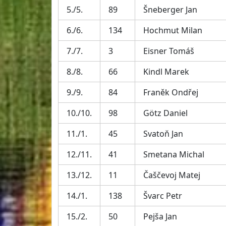
5./5.
89
Šneberger Jan
6./6.
134
Hochmut Milan
7./7.
3
Eisner Tomáš
8./8.
66
Kindl Marek
9./9.
84
Franěk Ondřej
10./10.
98
Götz Daniel
11./1.
45
Svatoň Jan
12./11.
41
Smetana Michal
13./12.
11
Čaščevoj Matej
14./1.
138
Švarc Petr
15./2.
50
Pejša Jan