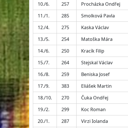
10./6.
257
Procházka Ondřej
11./1.
285
Smolková Pavla
12./4.
275
Kaska Václav
13./5.
254
Matoška Mára
14./6.
250
Kracík Filip
15./7.
264
Stejskal Václav
16./8.
259
Beniska Josef
17./9.
383
Eliášek Martin
18./10.
270
Čuka Ondřej
19./2.
299
Koc Roman
20./1.
287
Virzi Iolanda