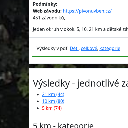
Podmínky:
Web závodu:
https://pivonuvbeh.cz/
451 závodníků,
Jeden okruh v okolí. 5, 10, 21 km a dětské zá
Výsledky v pdf:
Děti
,
celkové
,
kategorie
Výsledky - jednotlivé 
21 km (44)
10 km (80)
5 km (74)
5 km - kategorie