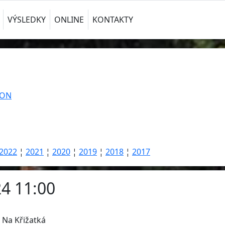
VÝSLEDKY
ONLINE
KONTAKTY
TON
2022
¦
2021
¦
2020
¦
2019
¦
2018
¦
2017
24 11:00
e Na Křižatká