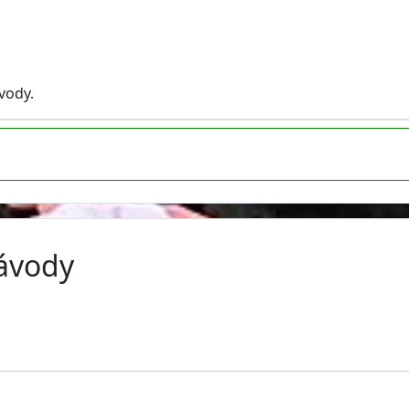
vody.
závody