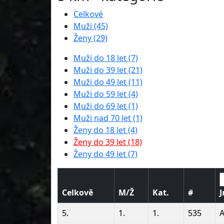
Celkové
Muži (45)
Ženy (29)
Muži do 18 let (7)
Muži do 39 let (21)
Muži do 49 let (11)
Muži do 59 let (4)
Muži do 69 let (1)
Muži nad 70 let (1)
Ženy do 18 let (4)
Ženy do 39 let (18)
Ženy do 49 let (7)
Celkově
M/Ž
Kat.
#
5.
1.
1.
535
A