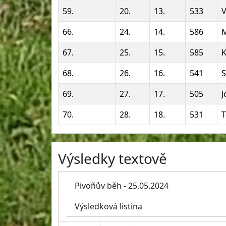
59.
20.
13.
533
V
66.
24.
14.
586
M
67.
25.
15.
585
K
68.
26.
16.
541
S
69.
27.
17.
505
J
70.
28.
18.
531
T
Výsledky textově
Pivoňův běh - 25.05.2024
Výsledková listina