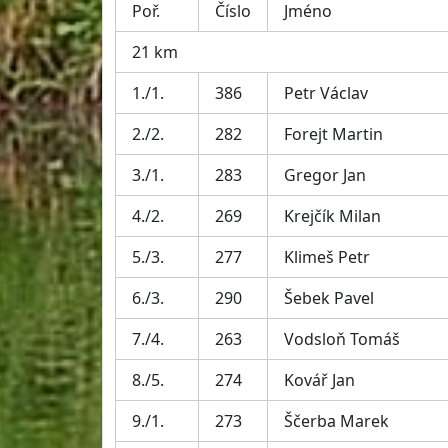
Poř.
Číslo
Jméno
21 km
1./1.
386
Petr Václav
2./2.
282
Forejt Martin
3./1.
283
Gregor Jan
4./2.
269
Krejčík Milan
5./3.
277
Klimeš Petr
6./3.
290
Šebek Pavel
7./4.
263
Vodsloň Tomáš
8./5.
274
Kovář Jan
9./1.
273
Ščerba Marek