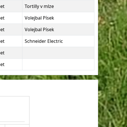
let
Tortilly v mlze
let
Volejbal Písek
let
Volejbal Písek
let
Schneider Electric
let
let