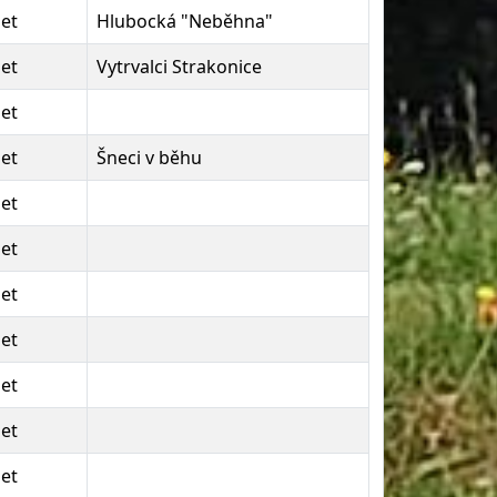
let
Hlubocká "Neběhna"
let
Vytrvalci Strakonice
let
let
Šneci v běhu
let
let
let
let
let
let
let