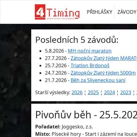
PŘIHLÁŠKY
ZÁVODY
Posledních 5 závodů:
5.8.2026 -
MH noční maraton
27.7.2026 -
Zátopkův Zlatý týden MARA
25.7.2026 -
Triatlon Brdonoš
24.7.2026 -
Zátopkův Zlatý týden 5000m
21.7.2026 -
Běh za Sliveneckou saní
Starší výsledky:
2026
¦
2025
¦
2024
¦
2023
¦
Pivoňův běh - 25.5.20
Pořadatel:
Joggesko, z.s.
Místo:
Písecké hory - Start i zázemí na louc