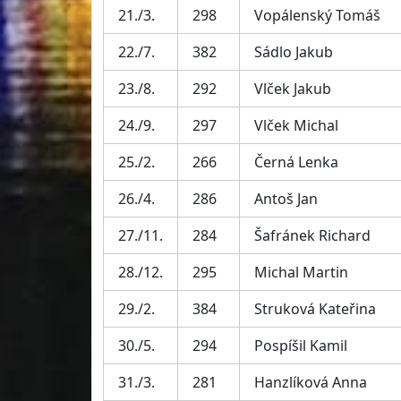
21./3.
298
Vopálenský Tomáš
22./7.
382
Sádlo Jakub
23./8.
292
Vlček Jakub
24./9.
297
Vlček Michal
25./2.
266
Černá Lenka
26./4.
286
Antoš Jan
27./11.
284
Šafránek Richard
28./12.
295
Michal Martin
29./2.
384
Struková Kateřina
30./5.
294
Pospíšil Kamil
31./3.
281
Hanzlíková Anna