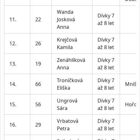
Wanda
Dívky 7
11.
22
Josková
až 8 let
Anna
Krejčová
Dívky 7
12.
26
Kamila
až 8 let
Zenáhlíková
Dívky 7
13.
19
Anna
až 8 let
Troníčková
Dívky 7
14.
66
Mníše
Eliška
až 8 let
Ungrová
Dívky 7
15.
56
Hořov
Sára
až 8 let
Vrbatová
Dívky 7
16.
29
Petra
až 8 let