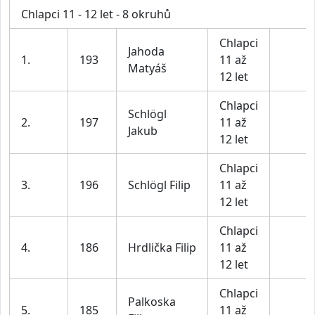
Chlapci 11 - 12 let - 8 okruhů
Chlapci
Jahoda
1.
193
11 až
Matyáš
12 let
Chlapci
Schlögl
2.
197
11 až
Jakub
12 let
Chlapci
3.
196
Schlögl Filip
11 až
12 let
Chlapci
4.
186
Hrdlička Filip
11 až
12 let
Chlapci
Palkoska
5.
185
11 až