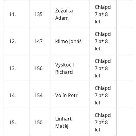
Chlapci
Žežulka
11.
135
7 až 8
Adam
let
Chlapci
12.
147
klimo Jonáš
7 až 8
let
Chlapci
Vyskočil
13.
156
7 až 8
Richard
let
Chlapci
14.
154
Volín Petr
7 až 8
let
Chlapci
Linhart
15.
150
7 až 8
Matěj
let