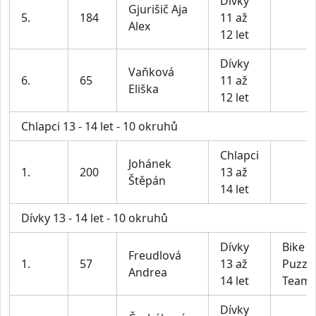
Dívky
Gjurišič Aja
5.
184
11 až
Alex
12 let
Dívky
Vaňková
6.
65
11 až
Eliška
12 let
Chlapci 13 - 14 let - 10 okruhů
Chlapci
Johánek
1.
200
13 až
Štěpán
14 let
Dívky 13 - 14 let - 10 okruhů
Dívky
Bike
Freudlová
1.
57
13 až
Puzzl
Andrea
14 let
Team
Dívky