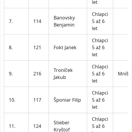
let
Chlapci
Banovsky
7.
114
5 až 6
Benjamin
let
Chlapci
8.
121
Fokt Janek
5 až 6
let
Chlapci
Troníček
9.
216
5 až 6
Mníše
Jakub
let
Chlapci
10.
117
Šponiar Filip
5 až 6
let
Chlapci
Stieber
11.
124
5 až 6
Kryštof