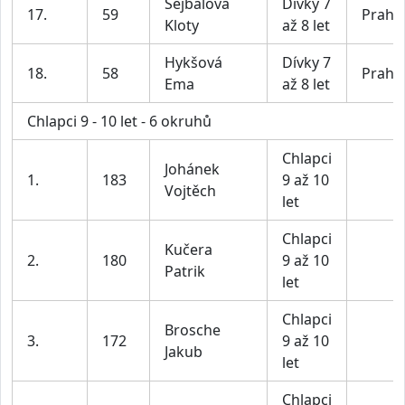
Sejbalová
Dívky 7
17.
59
Praha
Kloty
až 8 let
Hykšová
Dívky 7
18.
58
Praha
Ema
až 8 let
Chlapci 9 - 10 let - 6 okruhů
Chlapci
Johánek
1.
183
9 až 10
Vojtěch
let
Chlapci
Kučera
2.
180
9 až 10
Patrik
let
Chlapci
Brosche
3.
172
9 až 10
Jakub
let
Chlapci