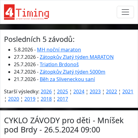
Posledních 5 závodů:
5.8.2026 -
MH noční maraton
27.7.2026 -
Zátopkův Zlatý týden MARATON
25.7.2026 -
Triatlon Brdonoš
24.7.2026 -
Zátopkův Zlatý týden 5000m
21.7.2026 -
Běh za Sliveneckou saní
Starší výsledky:
2026
¦
2025
¦
2024
¦
2023
¦
2022
¦
2021
¦
2020
¦
2019
¦
2018
¦
2017
CYKLO ZÁVODY pro děti - Mníšek
pod Brdy - 26.5.2024 09:00