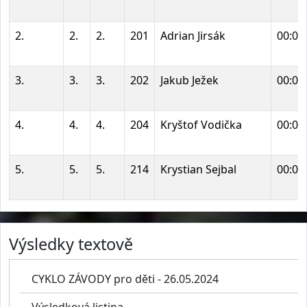
2.
2.
2.
201
Adrian Jirsák
00:01
3.
3.
3.
202
Jakub Ježek
00:01
4.
4.
4.
204
Kryštof Vodička
00:02
5.
5.
5.
214
Krystian Sejbal
00:03
Výsledky textově
CYKLO ZÁVODY pro děti - 26.05.2024