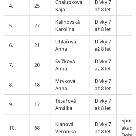
Chalupková
Dívky 7
4.
25
Kája
až 8 let
Kalinovská
Dívky 7
5.
27
Karolína
až 8 let
Uhlářová
Dívky 7
6.
21
Anna
až 8 let
Svíčková
Dívky 7
7.
20
Anna
až 8 let
Mrvková
Dívky 7
8.
18
Anna
až 8 let
Tesařová
Dívky 7
9.
17
Amálka
až 8 let
Sport
Klánová
Dívky 7
10.
68
akade
Veronika
až 8 let
Dobří