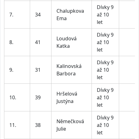
Dívky 9
Chalupkova
7.
34
až 10
Ema
let
Dívky 9
Loudová
8.
41
až 10
Katka
let
Dívky 9
Kalinovská
9.
31
až 10
Barbora
let
Dívky 9
Hršelová
10.
39
až 10
Justýna
let
Dívky 9
Němečková
11.
38
až 10
Julie
let