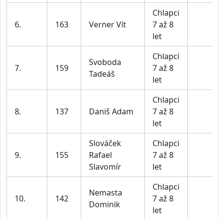
Chlapci
6.
163
Verner Vít
7 až 8
let
Chlapci
Svoboda
7.
159
7 až 8
Tadeáš
let
Chlapci
8.
137
Daniš Adam
7 až 8
let
Slováček
Chlapci
9.
155
Rafael
7 až 8
Slavomír
let
Chlapci
Nemasta
10.
142
7 až 8
Dominik
let