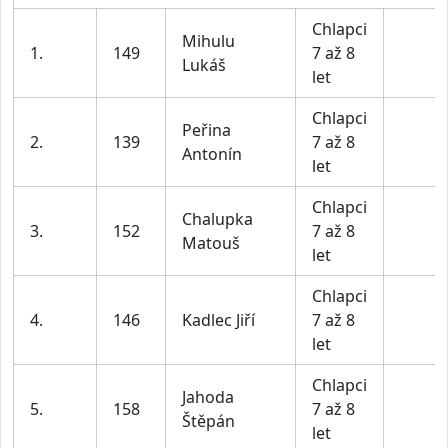
Chlapci
Mihulu
1.
149
7 až 8
Lukáš
let
Chlapci
Peřina
2.
139
7 až 8
Antonín
let
Chlapci
Chalupka
3.
152
7 až 8
Matouš
let
Chlapci
4.
146
Kadlec Jiří
7 až 8
let
Chlapci
Jahoda
5.
158
7 až 8
Štěpán
let