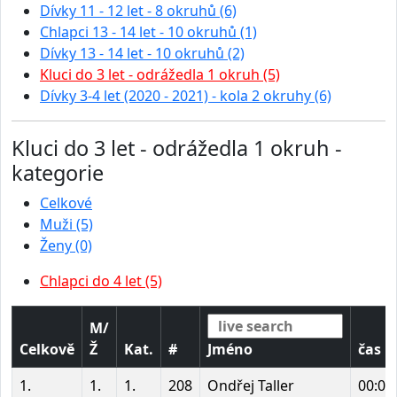
Dívky 11 - 12 let - 8 okruhů (6)
Chlapci 13 - 14 let - 10 okruhů (1)
Dívky 13 - 14 let - 10 okruhů (2)
Kluci do 3 let - odrážedla 1 okruh (5)
Dívky 3-4 let (2020 - 2021) - kola 2 okruhy (6)
Kluci do 3 let - odrážedla 1 okruh -
kategorie
Celkové
Muži (5)
Ženy (0)
Chlapci do 4 let (5)
M/
Celkově
Ž
Kat.
#
Jméno
čas
1.
1.
1.
208
Ondřej Taller
00:01