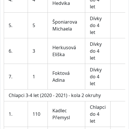
Hedvika
let
Dívky
Šponiarova
5.
5
do 4
Michaela
let
Dívky
Herkusová
6.
3
do 4
Eliška
let
Dívky
Foktová
7.
1
do 4
Adina
let
Chlapci 3-4 let (2020 - 2021) - kola 2 okruhy
Chlapci
Kadlec
1.
110
do 4
Přemysl
let