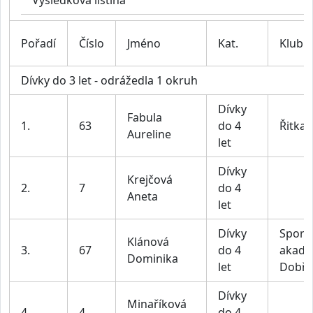
Výsledková listina
Pořadí
Číslo
Jméno
Kat.
Klub
Dívky do 3 let - odrážedla 1 okruh
Dívky
Fabula
1.
63
do 4
Řitka
Aureline
let
Dívky
Krejčová
2.
7
do 4
Aneta
let
Dívky
Sport
Klánová
3.
67
do 4
akade
Dominika
let
Dobří
Dívky
Minaříková
4.
4
do 4