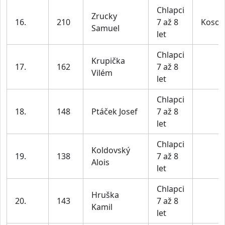
Chlapci
Zrucky
16.
210
7 až 8
Kosoř
Samuel
let
Chlapci
Krupička
17.
162
7 až 8
Vilém
let
Chlapci
18.
148
Ptáček Josef
7 až 8
let
Chlapci
Koldovský
19.
138
7 až 8
Alois
let
Chlapci
Hruška
20.
143
7 až 8
Kamil
let