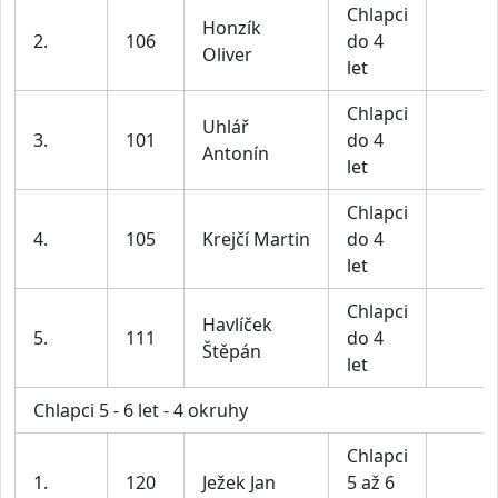
Chlapci
Honzík
2.
106
do 4
Oliver
let
Chlapci
Uhlář
3.
101
do 4
Antonín
let
Chlapci
4.
105
Krejčí Martin
do 4
let
Chlapci
Havlíček
5.
111
do 4
Štěpán
let
Chlapci 5 - 6 let - 4 okruhy
Chlapci
1.
120
Ježek Jan
5 až 6