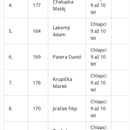
Chalupka
4.
177
9 až 10
Matěj
let
Chlapci
Lakomý
5.
164
9 až 10
Adam
let
Chlapci
6.
169
Patera David
9 až 10
let
Chlapci
Krupička
7.
176
9 až 10
Marek
let
Chlapci
8.
170
Jiráček Filip
9 až 10
let
Chlapci