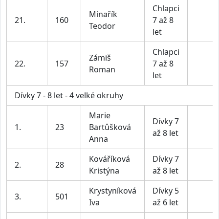
Chlapci
Minařík
21.
160
7 až 8
Teodor
let
Chlapci
Zámiš
22.
157
7 až 8
Roman
let
Dívky 7 - 8 let - 4 velké okruhy
Marie
Dívky 7
1.
23
Bartůšková
až 8 let
Anna
Kováříková
Dívky 7
2.
28
Kristýna
až 8 let
Krystyníková
Dívky 5
3.
501
Iva
až 6 let