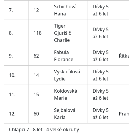
Schichová
Dívky 5
7.
12
Hana
až 6 let
Tiger
Dívky 5
8.
118
Gjurišič
až 6 let
Charlie
Fabula
Dívky 5
9.
62
Řitka
Florance
až 6 let
Vyskočilová
Dívky 5
10.
14
Lydie
až 6 let
Koldovská
Dívky 5
11.
15
Marie
až 6 let
Sejbalová
Dívky 5
12.
60
Praha
Karla
až 6 let
Chlapci 7 - 8 let - 4 velké okruhy