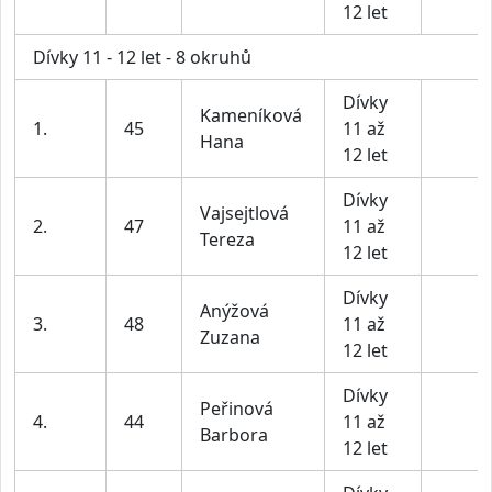
12 let
Dívky 11 - 12 let - 8 okruhů
Dívky
Kameníková
1.
45
11 až
Hana
12 let
Dívky
Vajsejtlová
2.
47
11 až
Tereza
12 let
Dívky
Anýžová
3.
48
11 až
Zuzana
12 let
Dívky
Peřinová
4.
44
11 až
Barbora
12 let