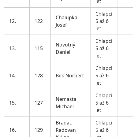
let
Chlapci
Chalupka
12.
122
5 až 6
Josef
let
Chlapci
Novotný
13.
115
5 až 6
Daniel
let
Chlapci
14.
128
Bek Norbert
5 až 6
let
Chlapci
Nemasta
15.
127
5 až 6
Michael
let
Bradac
Chlapci
16.
129
Radovan
5 až 6