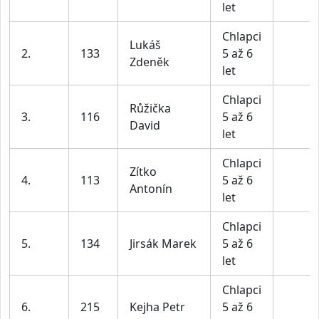
let
Chlapci
Lukáš
2.
133
5 až 6
Zdeněk
let
Chlapci
Růžička
3.
116
5 až 6
David
let
Chlapci
Zítko
4.
113
5 až 6
Antonín
let
Chlapci
5.
134
Jirsák Marek
5 až 6
let
Chlapci
6.
215
Kejha Petr
5 až 6