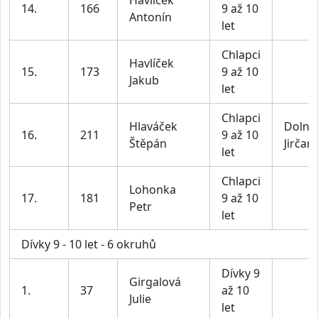
Havlíček
14.
166
9 až 10
Antonín
let
Chlapci
Havlíček
15.
173
9 až 10
Jakub
let
Chlapci
Hlaváček
Dolní
16.
211
9 až 10
Štěpán
Jirčan
let
Chlapci
Lohonka
17.
181
9 až 10
Petr
let
Dívky 9 - 10 let - 6 okruhů
Dívky 9
Girgalová
1.
37
až 10
Julie
let