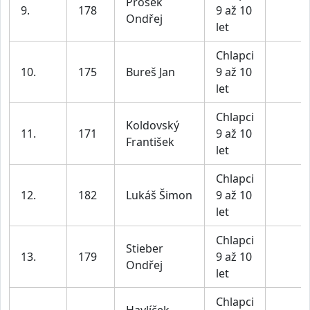
Prošek
9.
178
9 až 10
Ondřej
let
Chlapci
10.
175
Bureš Jan
9 až 10
let
Chlapci
Koldovský
11.
171
9 až 10
František
let
Chlapci
12.
182
Lukáš Šimon
9 až 10
let
Chlapci
Stieber
13.
179
9 až 10
Ondřej
let
Chlapci