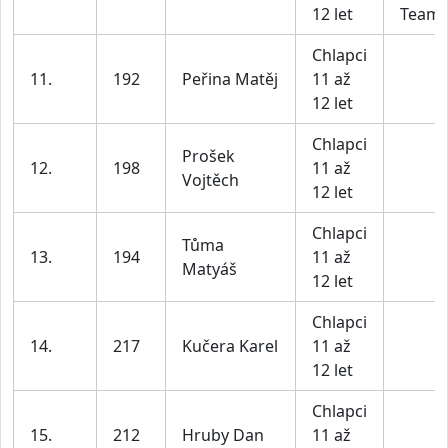
12 let
Team
Chlapci
11.
192
Peřina Matěj
11 až
12 let
Chlapci
Prošek
12.
198
11 až
Vojtěch
12 let
Chlapci
Tůma
13.
194
11 až
Matyáš
12 let
Chlapci
14.
217
Kučera Karel
11 až
12 let
Chlapci
15.
212
Hruby Dan
11 až