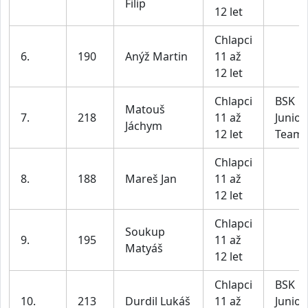
Filip
12 let
Chlapci
6.
190
Anýž Martin
11 až
12 let
Chlapci
BSK
Matouš
7.
218
11 až
Junior
Jáchym
12 let
Team
Chlapci
8.
188
Mareš Jan
11 až
12 let
Chlapci
Soukup
9.
195
11 až
Matyáš
12 let
Chlapci
BSK
10.
213
Durdil Lukáš
11 až
Junior