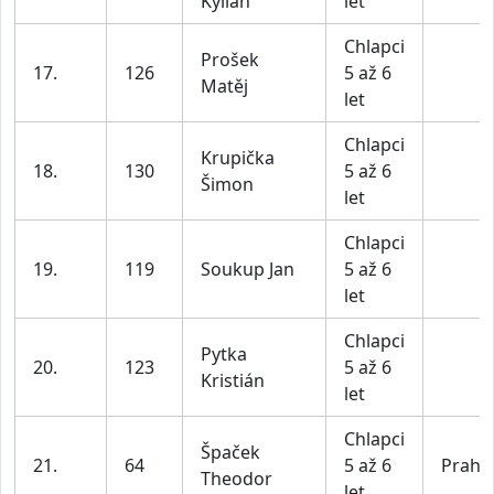
Kylian
let
Chlapci
Prošek
17.
126
5 až 6
Matěj
let
Chlapci
Krupička
18.
130
5 až 6
Šimon
let
Chlapci
19.
119
Soukup Jan
5 až 6
let
Chlapci
Pytka
20.
123
5 až 6
Kristián
let
Chlapci
Špaček
21.
64
5 až 6
Praha
Theodor
let