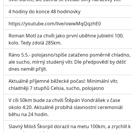
4 hodiny do konce 48 hodinovky
https://youtube.com/live/owwMqQqzhE0
Roman Motl za chvíli jako první uběhne jubielní 100.
kolo. Tedy zdolá 285km.
Ráno 5.5.- polojasno/spíše zataženo poměrně chladno,
ale sucho, mírný studený vítr. Dle předpovědí by déšť
dnes neměl přijít.
Aktuálně příjemné běžecké počasí: Minimální vítr,
chladněji 7 stupňů Celsia, sucho, polojasno
V cíli 50km bude za chvíli Štěpán Vondrášek v čase
okolo 4:20. Aktuálně probíhá slavnostní ceremoniál
běhu na 24 hodin.
Slavný Miloš Škorpil dorazil na metu 100km, a zrychlil k