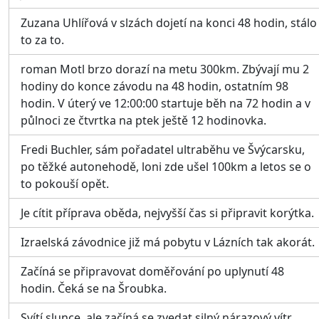
Zuzana Uhlířová v slzách dojetí na konci 48 hodin, stálo
to za to.
roman Motl brzo dorazí na metu 300km. Zbývají mu 2
hodiny do konce závodu na 48 hodin, ostatním 98
hodin. V úterý ve 12:00:00 startuje běh na 72 hodin a v
půlnoci ze čtvrtka na ptek ještě 12 hodinovka.
Fredi Buchler, sám pořadatel ultraběhu ve Švýcarsku,
po těžké autonehodě, loni zde ušel 100km a letos se o
to pokouší opět.
Je cítit příprava oběda, nejvyšší čas si připravit korýtka.
Izraelská závodnice již má pobytu v Lázních tak akorát.
Začíná se připravovat doměřování po uplynutí 48
hodin. Čeká se na Šroubka.
Svítí slunce, ale začíná se zvedat silný nárazový vítr.