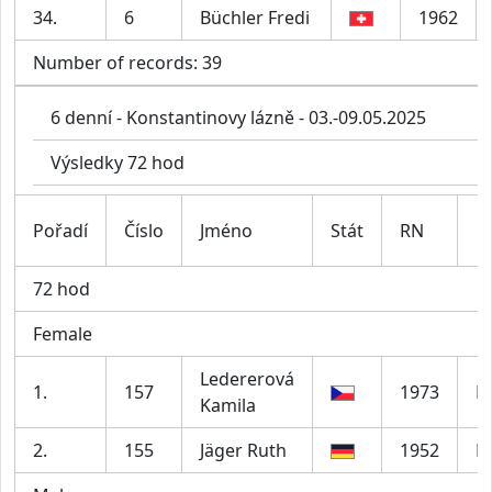
34.
6
Büchler Fredi
1962
Number of records: 39
6 denní - Konstantinovy lázně - 03.-09.05.2025
Výsledky 72 hod
Pořadí
Číslo
Jméno
Stát
RN
72 hod
Female
Ledererová
1.
157
1973
F
Kamila
2.
155
Jäger Ruth
1952
F