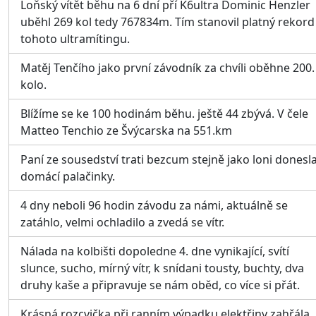
Loňský vítět běhu na 6 dní pří K6ultra Dominic Henzler
uběhl 269 kol tedy 767834m. Tím stanovil platný rekord
tohoto ultramítingu.
Matěj Tenčího jako první závodník za chvíli oběhne 200.
kolo.
Blížíme se ke 100 hodinám běhu. ještě 44 zbývá. V čele
Matteo Tenchio ze Švýcarska na 551.km
Paní ze sousedství trati bezcum stejně jako loni donesl
domácí palačinky.
4 dny neboli 96 hodin závodu za námi, aktuálně se
zatáhlo, velmi ochladilo a zvedá se vítr.
Nálada na kolbišti dopoledne 4. dne vynikající, svítí
slunce, sucho, mírný vítr, k snídani tousty, buchty, dva
druhy kaše a připravuje se nám oběd, co více si přát.
Krásná rozcvička při ranním výpadku elektřiny zahřála