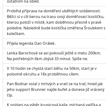
ostatním na oběd.
Probíhá příprava na doměření uběhlých vzdáleností.
Běžci si v cíli berou na trasu svoji doměřovací kostičku,
kterou položí v místě, kam doběhnou přesně v pravé
poledne. Následně bude kostička změřena Šroubkem s
kolečkem.
Přijela legenda Dan Orálek.
Lenka Barochová se asi pokouší ještě o metu 200km.
Na potřebných 6km zbývá 33 minut. Spíše ne.
V 10 hodin se chystá start běhu na 50km, start je v
polovině okruhu a 18x proběhnou cílem.
Pan Bodnar vstal z mrtvých a vratí se na trať, hned jak
jeho support Brunner najde bufet a donese již vrácený
čip.
K snídani na výběr krupicová kaše, míchaná vajíčka a