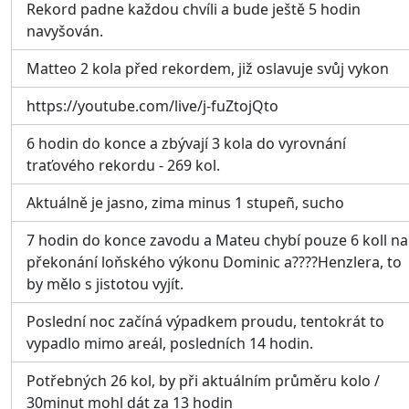
Rekord padne každou chvíli a bude ještě 5 hodin
navyšován.
Matteo 2 kola před rekordem, již oslavuje svůj vykon
https://youtube.com/live/j-fuZtojQto
6 hodin do konce a zbývají 3 kola do vyrovnání
traťového rekordu - 269 kol.
Aktuálně je jasno, zima minus 1 stupeñ, sucho
7 hodin do konce zavodu a Mateu chybí pouze 6 koll na
překonání loňského výkonu Dominic a????Henzlera, to
by mělo s jistotou vyjít.
Poslední noc začíná výpadkem proudu, tentokrát to
vypadlo mimo areál, posledních 14 hodin.
Potřebných 26 kol, by při aktuálním průměru kolo /
30minut mohl dát za 13 hodin