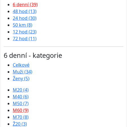
6 denní (39)
48 hod (13)
24 hod (30)
50 km (8)
12 hod (23)
72 hod (11)
6 denní - kategorie
Celkové
Muži (34)
Ženy (5)
M20 (4)
M40 (6)
M50 (7)
M60 (9)
M70 (8)
Ž20 (3)