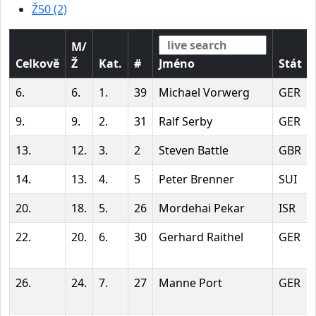
Ž50 (2)
M/
Celkově
Ž
Kat.
#
Jméno
Stát
6.
6.
1.
39
Michael Vorwerg
GER
9.
9.
2.
31
Ralf Serby
GER
13.
12.
3.
2
Steven Battle
GBR
14.
13.
4.
5
Peter Brenner
SUI
20.
18.
5.
26
Mordehai Pekar
ISR
22.
20.
6.
30
Gerhard Raithel
GER
26.
24.
7.
27
Manne Port
GER