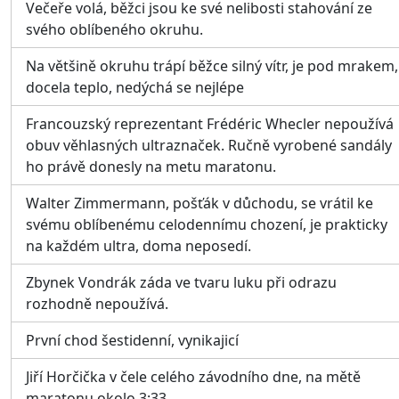
Večeře volá, běžci jsou ke své nelibosti stahování ze
svého oblíbeného okruhu.
Na většině okruhu trápí běžce silný vítr, je pod mrakem,
docela teplo, nedýchá se nejlépe
Francouzský reprezentant Frédéric Whecler nepoužívá
obuv věhlasných ultraznaček. Ručně vyrobené sandály
ho právě donesly na metu maratonu.
Walter Zimmermann, pošťák v důchodu, se vrátil ke
svému oblíbenému celodennímu chození, je prakticky
na každém ultra, doma neposedí.
Zbynek Vondrák záda ve tvaru luku při odrazu
rozhodně nepoužívá.
První chod šestidenní, vynikajicí
Jiří Horčička v čele celého závodního dne, na mětě
maratonu okolo 3:33