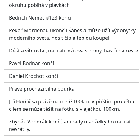
okruhu pobíhá v plavkách
Bedřich Němec #123 končí
Pekař Mordehau ukončil Šábes a může užít výdobytky
moderniho sveta, nosit čip a teplou koupel.
Déšť a vítr ustal, na trati leží dva stromy, hasiči na ceste
Pavel Bodnar končí
Daniel Krochot končí
Právě prochází silná bourka
Jiří Horčička právě na metě 100km. V příštím proběhu
cílem se může těšit na fotku s vlaječkou 100km.
Zbyněk Vondrák končí, ani rady manželky ho na trať
nevrátily.