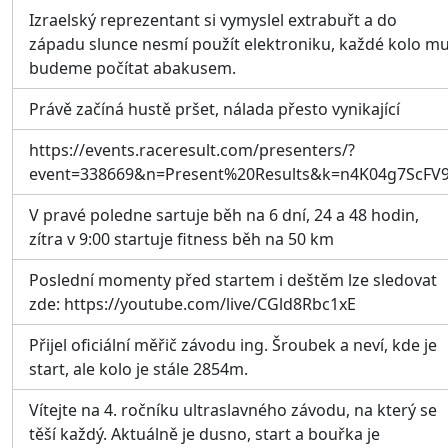
Izraelský reprezentant si vymyslel extrabuřt a do
západu slunce nesmí použít elektroniku, každé kolo m
budeme počítat abakusem.
Právě začíná hustě pršet, nálada přesto vynikající
https://events.raceresult.com/presenters/?
event=338669&n=Present%20Results&k=n4K04g7ScFV
V pravé poledne sartuje běh na 6 dní, 24 a 48 hodin,
zítra v 9:00 startuje fitness běh na 50 km
Poslední momenty před startem i deštěm lze sledovat
zde: https://youtube.com/live/CGld8Rbc1xE
Přijel oficiální měřič závodu ing. Šroubek a neví, kde je
start, ale kolo je stále 2854m.
Vítejte na 4. ročníku ultraslavného závodu, na který se
těší každý. Aktuálně je dusno, start a bouřka je