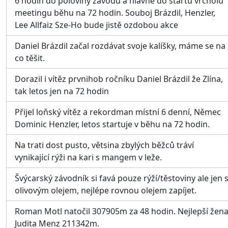
6 hodín do poloviny závodu a hlavně do startu vrcholu
meetingu běhu na 72 hodin. Souboj Brázdil, Henzler,
Lee Allfaiz Sze-Ho bude jistě ozdobou akce
Daniel Brázdil začal rozdávat svoje kalíšky, máme se na
co těšit.
Dorazil i vítěz prvnihob ročníku Daniel Brázdil že Zlína,
tak letos jen na 72 hodin
Přijel loňský vítěz a rekordman místní 6 denní, Němec
Dominic Henzler, letos startuje v běhu na 72 hodin.
Na trati dost pusto, větsina zbylých běžců tráví
vynikající rýži na kari s mangem v leže.
Švýcarský závodník si favá pouze rýží/těstoviny ale jen 
olivovým olejem, nejlépe rovnou olejem zapíjet.
Roman Motl natočil 307905m za 48 hodin. Nejlepší žen
Judita Menz 211342m.