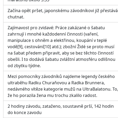
Začína opět pršet, japonskému závodníkovi již přestává
chutnat.
Zajímavost pro zvidavé: Práce zakázané o šabatu
zahrnují i mnohé každodenní činnosti (vaření,
manipulace s ohněm a elektřinou, koupání v teplé
vodě[9], cestování[10] atd.); zbožní Židé se proto musí
na šabat předem připravit, aby se bez těchto činností
obešli. I to dodává šabatu zvláštní atmosféru odlišnou
od zbytku týdne.
Mezi pomocníky závodníků najdeme legendy českého
ultraběhu Radku Churaňovou a Radka Brunnera,
nedávného vítěze kategorie mužů na UltraBalatonu. To
že ho porazila žena mu trochu zkalilo radost.
2 hodiny závodu, zataženo, soustavně prší, 142 hodin
do konce zavodu