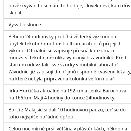
hovězí vývar. To se nám to hoduje, člověk neví, kam dřív
skočit.
Vysvitlo slunce
Během 24hodinovky probíhá vědecký výzkum na
úbytek tekutin/hmotnosti ultramaratonců při jejich
výkonu. Oficiálně se zapisuje přesná konzumace
množství tekutin několika vybraných závodníků. Před
startem odevzdali i své vzorky v mobilní laboratoři.
Závodníci již zapisují do příjmů i spodně kvašené ležáky
na které nebyla připravena kolonka ve formuláři.
Jirka Horčička aktuálně na 192.km a Lenka Barochová
na 166.km. Mají 4 hodiny do konce 24hodinovky.
Borci z Malajsie si dali 10 hodinovou pauzu, teď se do
toho nejspíše pořádně opřou.
Celou noc mírně prší, většina v pláštěnkách, někdo na