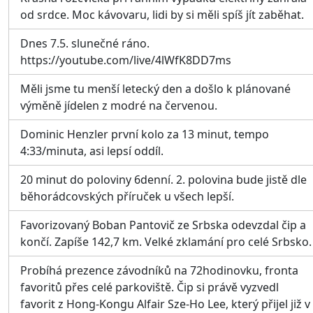
od srdce. Moc kávovaru, lidi by si měli spíš jít zaběhat.
Dnes 7.5. slunečné ráno.
https://youtube.com/live/4lWfK8DD7ms
Měli jsme tu menší letecký den a došlo k plánované
výměně jídelen z modré na červenou.
Dominic Henzler první kolo za 13 minut, tempo
4:33/minuta, asi lepsí oddíl.
20 minut do poloviny 6denní. 2. polovina bude jistě dle
běhorádcovských příruček u všech lepší.
Favorizovaný Boban Pantovič ze Srbska odevzdal čip a
končí. Zapíše 142,7 km. Velké zklamání pro celé Srbsko.
Probíhá prezence závodníků na 72hodinovku, fronta
favoritů přes celé parkoviště. Čip si právě vyzvedl
favorit z Hong-Kongu Alfair Sze-Ho Lee, který přijel již v