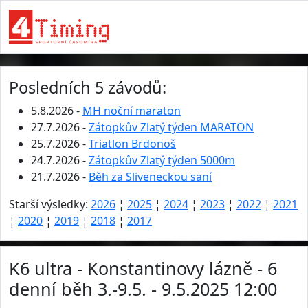
Posledních 5 závodů:
5.8.2026 -
MH noční maraton
27.7.2026 -
Zátopkův Zlatý týden MARATON
25.7.2026 -
Triatlon Brdonoš
24.7.2026 -
Zátopkův Zlatý týden 5000m
21.7.2026 -
Běh za Sliveneckou saní
Starší výsledky:
2026
¦
2025
¦
2024
¦
2023
¦
2022
¦
2021
¦
2020
¦
2019
¦
2018
¦
2017
K6 ultra - Konstantinovy lázně - 6
denní běh 3.-9.5. - 9.5.2025 12:00