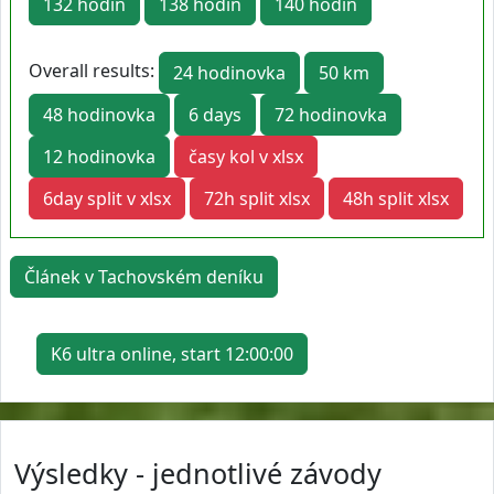
132 hodin
138 hodin
140 hodin
Overall results:
24 hodinovka
50 km
48 hodinovka
6 days
72 hodinovka
12 hodinovka
časy kol v xlsx
6day split v xlsx
72h split xlsx
48h split xlsx
Článek v Tachovském deníku
K6 ultra online, start 12:00:00
Výsledky - jednotlivé závody