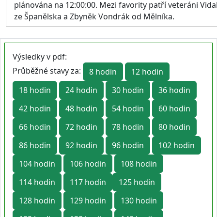
plánována na 12:00:00. Mezi favority patří veteráni Vida
ze Španělska a Zbyněk Vondrák od Mělníka.
Výsledky v pdf:
Průběžné stavy za:
8 hodin
12 hodin
18 hodin
24 hodin
30 hodin
36 hodin
42 hodin
48 hodin
54 hodin
60 hodin
66 hodin
72 hodin
78 hodin
80 hodin
86 hodin
92 hodin
96 hodin
102 hodin
104 hodin
106 hodin
108 hodin
114 hodin
117 hodin
125 hodin
128 hodin
129 hodin
130 hodin