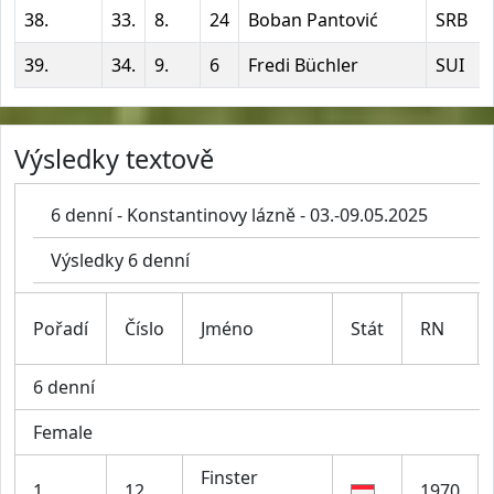
38.
33.
8.
24
Boban Pantović
SRB
39.
34.
9.
6
Fredi Büchler
SUI
Výsledky textově
6 denní - Konstantinovy lázně - 03.-09.05.2025
Výsledky 6 denní
Pořadí
Číslo
Jméno
Stát
RN
6 denní
Female
Finster
1.
12
1970