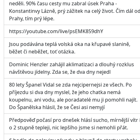
neděli. 90% času cesty mu zabral úsek Praha -
Konstantinvy Lázně, prý zážitek na celý život. Čím dál o
Prahy, tím prý lépe.
https://youtube.com/live/psEMK859dhY
Jsou podávána teplá volská oka na křupavé slanině,
běžet či neběžet, toť otázka.
Dominic Henzler zahájil aklimatizaci a dlouhý rozklus
návštěvou jídelny. Zda se, že dva dny nejedl
80 lety Španel Vidal se zda nejcipernejsi ze všech. Po
příjezdu si dva dny myslel, že jeho chatka nemá
koupelnu, ani vodu, ale poradatelé mu ji pomohli najít.
Do Španělska hlásil, že se Česi asi nemyjí
Předpověď počasí pro dnešek hlásí sucho, mírnější vítr 
o 2 stupně tepleji, nic lepšího jsme si nemohli přát.