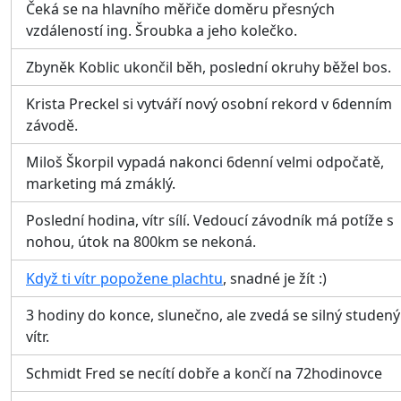
Čeká se na hlavního měřiče doměru přesných
vzdáleností ing. Šroubka a jeho kolečko.
Zbyněk Koblic ukončil běh, poslední okruhy běžel bos.
Krista Preckel si vytváří nový osobní rekord v 6denním
závodě.
Miloš Škorpil vypadá nakonci 6denní velmi odpočatě,
marketing má zmáklý.
Poslední hodina, vítr sílí. Vedoucí závodník má potíže s
nohou, útok na 800km se nekoná.
Když ti vítr popožene plachtu
, snadné je žít :)
3 hodiny do konce, slunečno, ale zvedá se silný studený
vítr.
Schmidt Fred se necítí dobře a končí na 72hodinovce