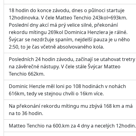
18 hodin do konce závodu, dnes o půlnoci startuje
12hodinovka. V čele Matteo Tenchio 243kol=693km.
Poslední dny akcí má prý velice silné, překonání
rekordu mítingu 269kol Dominica Henzlera je rálné.
Švýcar se nezdržuje spaním, nejdelší pauza je u něho
2:50, to je čas včetně absolvovaného kola.
Posledních 24 hodin závodu, začínají se utahovat tretry
na závěrečné nástupy. V čele stále Švýcar Matteo
Tenchio 662km.
Dominic Henzle měl loni po 108 hodinách v nohách
616km, tedy ve stejnou chvíli o 16km více.
Na překonání rekordu mítingu mu zbývá 168 km a má
na to 36 hodin.
Matteo Tenchio na 600.km za 4 dny a necelých 12hodin.