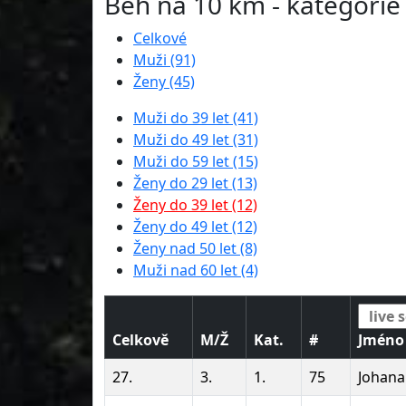
Běh na 10 km - kategorie
Celkové
Muži (91)
Ženy (45)
Muži do 39 let (41)
Muži do 49 let (31)
Muži do 59 let (15)
Ženy do 29 let (13)
Ženy do 39 let (12)
Ženy do 49 let (12)
Ženy nad 50 let (8)
Muži nad 60 let (4)
Celkově
M/Ž
Kat.
#
Jméno
27.
3.
1.
75
Johana