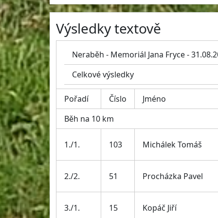
Výsledky textově
Neraběh - Memoriál Jana Fryce - 31.08.
Celkové výsledky
Pořadí
Číslo
Jméno
Běh na 10 km
1./1.
103
Michálek Tomáš
2./2.
51
Procházka Pavel
3./1.
15
Kopáč Jiří