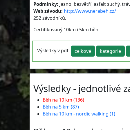
Podmínky:
Jasno, bezvětří, asfalt suchý, tr
Web závodu:
http://www.nerabeh.cz/
252 závodníků,
Certifikovaný 10km i 5km běh
Výsledky v pdf:
celkové
kategorie
Výsledky - jednotlivé 
Běh na 10 km (136)
Běh na 5 km (87)
Běh na 10 km - nordic walking (1)