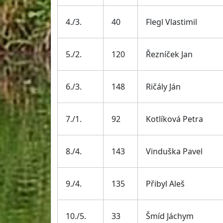
4./3.
40
Flegl Vlastimil
5./2.
120
Řezníček Jan
6./3.
148
Ričály Ján
7./1.
92
Kotlíková Petra
8./4.
143
Vinduška Pavel
9./4.
135
Přibyl Aleš
10./5.
33
Šmíd Jáchym