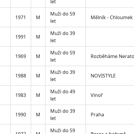
let
Muži do 59
1971
M
Mělník - Chloumek
let
Muži do 39
1991
M
let
Muži do 59
1969
M
Rozběháme Nerato
let
Muži do 39
1988
M
NOVISTYLE
let
Muži do 49
1983
M
Vinoř
let
Muži do 39
1990
M
Praha
let
Muži do 59