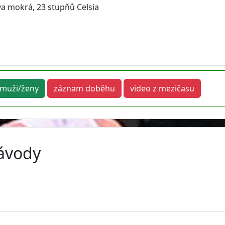
áva mokrá, 23 stupňů Celsia
muži/ženy
záznam doběhu
video z mezičasu
závody