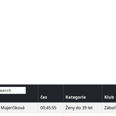
čas
Kategorie
Klub
 Majerčíková
00:45:55
Ženy do 39 let
Záboř