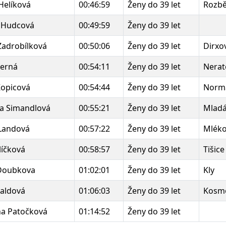
Helíková
00:46:59
Ženy do 39 let
Rozbě
 Hudcová
00:49:59
Ženy do 39 let
 Zadrobílková
00:50:06
Ženy do 39 let
Dirxo
Černá
00:54:11
Ženy do 39 let
Nerat
Kopicová
00:54:44
Ženy do 39 let
Normá
a Simandlová
00:55:21
Ženy do 39 let
Mladá
Landová
00:57:22
Ženy do 39 let
Mléko
líčková
00:58:57
Ženy do 39 let
Tišice
Doubkova
01:02:01
Ženy do 39 let
Kly
Baldová
01:06:03
Ženy do 39 let
Kosm
na Patočková
01:14:52
Ženy do 39 let