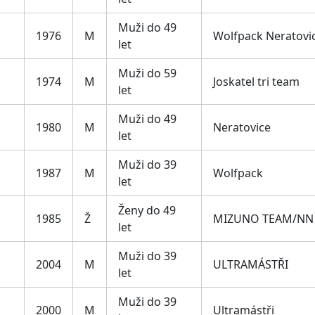
Muži do 49
1976
M
Wolfpack Neratovi
let
Muži do 59
1974
M
Joskatel tri team
let
Muži do 49
1980
M
Neratovice
let
Muži do 39
1987
M
Wolfpack
let
Ženy do 49
1985
Ž
MIZUNO TEAM/NN 
let
Muži do 39
2004
M
ULTRAMÁSTŘI
let
Muži do 39
2000
M
Ultramástři