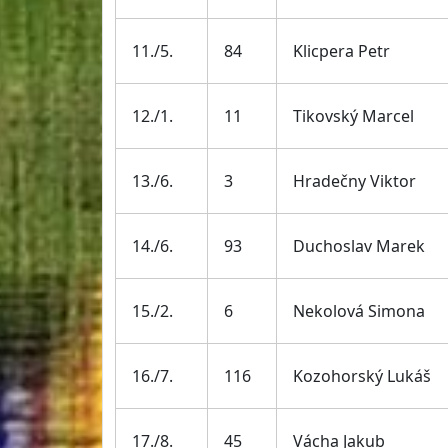
11./5.
84
Klicpera Petr
12./1.
11
Tikovský Marcel
13./6.
3
Hradečny Viktor
14./6.
93
Duchoslav Marek
15./2.
6
Nekolová Simona
16./7.
116
Kozohorský Lukáš
17./8.
45
Vácha Jakub