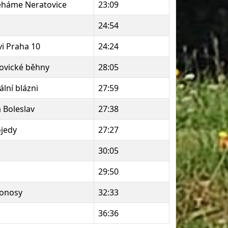
háme Neratovice
23:09
24:54
vi Praha 10
24:24
ovické běhny
28:05
lní blázni
27:59
 Boleslav
27:38
jedy
27:27
30:05
29:50
onosy
32:33
36:36