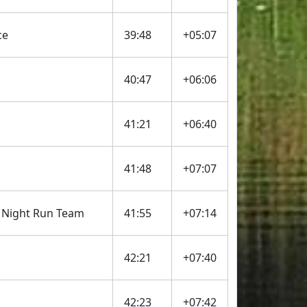
ce
39:48
+05:07
40:47
+06:06
41:21
+06:40
41:48
+07:07
Night Run Team
41:55
+07:14
42:21
+07:40
42:23
+07:42