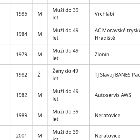
Muži do 39
1986
M
Vrchlabí
let
Muži do 49
AC Moravské trysk
1984
M
let
Hradiště
Muži do 49
1979
M
Zlonín
let
Ženy do 49
1982
Ž
TJ Slavoj BANES Pa
let
Muži do 49
1982
M
Autoservis AWS
let
Muži do 39
1989
M
Neratovice
let
Muži do 39
2001
M
Neratovice
let