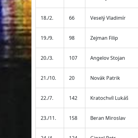
18./2.
66
Veselý Vladimír
19./9.
98
Zejman Filip
20./3.
107
Angelov Stojan
21./10.
20
Novák Patrik
22./7.
142
Kratochvíl Lukáš
23./11.
158
Beran Miroslav