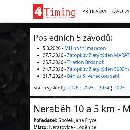
PŘIHLÁŠKY
ZÁVODY
Posledních 5 závodů:
5.8.2026 -
MH noční maraton
27.7.2026 -
Zátopkův Zlatý týden MARA
25.7.2026 -
Triatlon Brdonoš
24.7.2026 -
Zátopkův Zlatý týden 5000m
21.7.2026 -
Běh za Sliveneckou saní
Starší výsledky:
2026
¦
2025
¦
2024
¦
2023
¦
Neraběh 10 a 5 km - M
Pořadatel:
Spolek Jana Fryce
Místo:
Neratovice - Loděnice