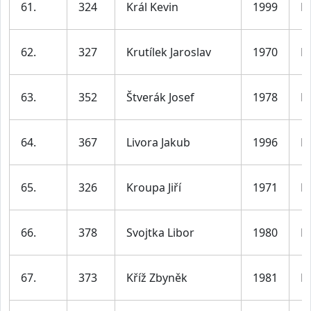
61.
324
Král Kevin
1999
M
62.
327
Krutílek Jaroslav
1970
M
63.
352
Štverák Josef
1978
M
64.
367
Livora Jakub
1996
M
65.
326
Kroupa Jiří
1971
M
66.
378
Svojtka Libor
1980
M
67.
373
Kříž Zbyněk
1981
M