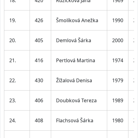
18.
420
Růžičková Jana
1969
Ž
19.
426
Šmolíková Anežka
1990
Ž
20.
405
Demlová Šárka
2000
Ž
21.
416
Pertlová Martina
1974
Ž
22.
430
Žížalová Denisa
1979
Ž
23.
406
Doubková Tereza
1989
Ž
24.
408
Flachsová Šárka
1980
Ž