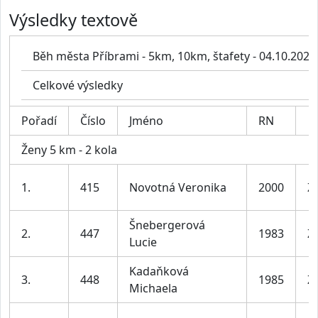
Výsledky textově
Běh města Příbrami - 5km, 10km, štafety - 04.10.2025
Celkové výsledky
Pořadí
Číslo
Jméno
RN
Ženy 5 km - 2 kola
1.
415
Novotná Veronika
2000
Ž
Šnebergerová
2.
447
1983
Ž
Lucie
Kadaňková
3.
448
1985
Ž
Michaela