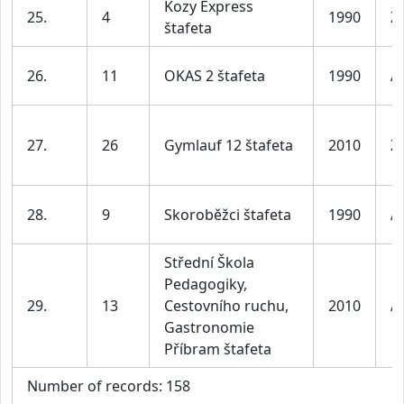
Kozy Express
25.
4
1990
Ž
štafeta
26.
11
OKAS 2 štafeta
1990
A
27.
26
Gymlauf 12 štafeta
2010
Ž
28.
9
Skoroběžci štafeta
1990
A
Střední Škola
Pedagogiky,
29.
13
Cestovního ruchu,
2010
A
Gastronomie
Příbram štafeta
Number of records: 158