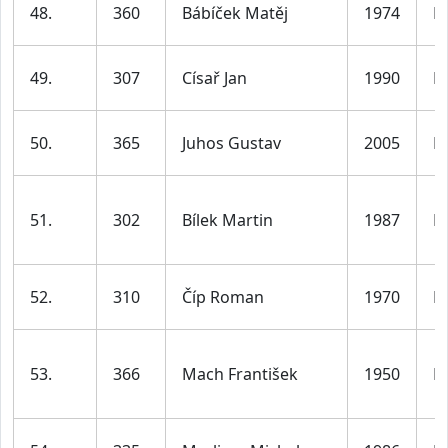
48.
360
Bábíček Matěj
1974
M
49.
307
Císař Jan
1990
M
50.
365
Juhos Gustav
2005
M
51.
302
Bílek Martin
1987
M
52.
310
Číp Roman
1970
M
53.
366
Mach František
1950
M