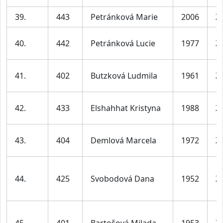
39.
443
Petránková Marie
2006
Ž
40.
442
Petránková Lucie
1977
Ž
41.
402
Butzková Ludmila
1961
Ž
42.
433
Elshahhat Kristyna
1988
Ž
43.
404
Demlová Marcela
1972
Ž
44.
425
Svobodová Dana
1952
Ž