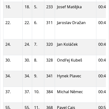
18.
18.
5.
233
Josef Matějka
00:41
22.
22.
6.
311
Jaroslav Dražan
00:42
24.
24.
7.
320
Jan Koláček
00:43
30.
30.
8.
328
Ondřej Kubeš
00:45
34.
34.
9.
341
Hynek Plavec
00:46
37.
37.
10.
384
Michal Němec
00:47
55.
55.
11.
368
Pavel Cais
00:50