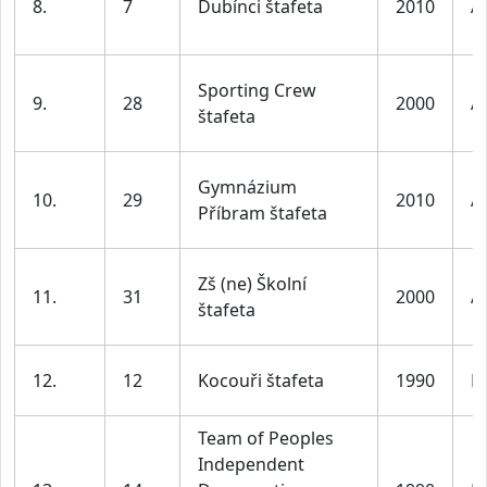
8.
7
Dubínci štafeta
2010
A
Sporting Crew
9.
28
2000
A
štafeta
Gymnázium
10.
29
2010
A
Příbram štafeta
Zš (ne) Školní
11.
31
2000
A
štafeta
12.
12
Kocouři štafeta
1990
M
Team of Peoples
Independent