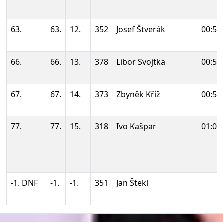
63.
63.
12.
352
Josef Štverák
00:52
66.
66.
13.
378
Libor Svojtka
00:54
67.
67.
14.
373
Zbyněk Kříž
00:54
77.
77.
15.
318
Ivo Kašpar
01:00
-1. DNF
-1.
-1.
351
Jan Štekl