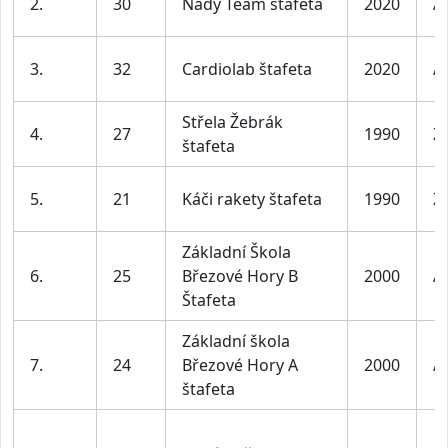
2.
30
Nady Team štafeta
2020
A
3.
32
Cardiolab štafeta
2020
A
Střela Žebrák
4.
27
1990
Ž
štafeta
5.
21
Káči rakety štafeta
1990
Ž
Základní Škola
6.
25
Březové Hory B
2000
A
Štafeta
Základní škola
7.
24
Březové Hory A
2000
A
štafeta