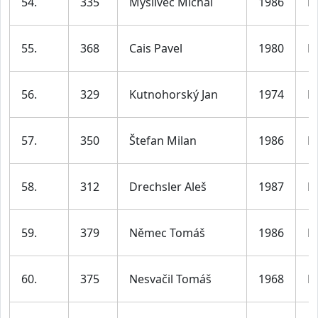
54.
335
Myslivec Michal
1986
M
55.
368
Cais Pavel
1980
M
56.
329
Kutnohorský Jan
1974
M
57.
350
Štefan Milan
1986
M
58.
312
Drechsler Aleš
1987
M
59.
379
Němec Tomáš
1986
M
60.
375
Nesvačil Tomáš
1968
M