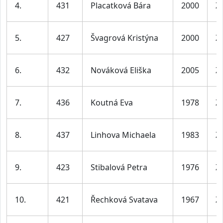
4.
431
Placatková Bára
2000
Ž
5.
427
Švagrová Kristýna
2000
Ž
6.
432
Nováková Eliška
2005
Ž
7.
436
Koutná Eva
1978
Ž
8.
437
Linhova Michaela
1983
Ž
9.
423
Stibalová Petra
1976
Ž
10.
421
Řechková Svatava
1967
Ž