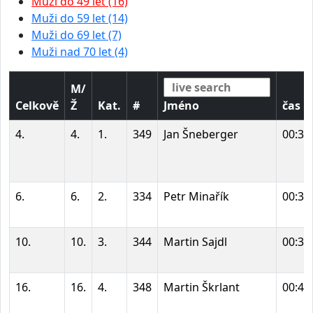
Muži do 49 let (16)
Muži do 59 let (14)
Muži do 69 let (7)
Muži nad 70 let (4)
M/
Celkově
Ž
Kat.
#
Jméno
čas
4.
4.
1.
349
Jan Šneberger
00:35
6.
6.
2.
334
Petr Minařík
00:36
10.
10.
3.
344
Martin Sajdl
00:38
16.
16.
4.
348
Martin Škrlant
00:40