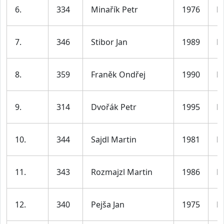
6.
334
Minařík Petr
1976
M
7.
346
Stibor Jan
1989
M
8.
359
Franěk Ondřej
1990
M
9.
314
Dvořák Petr
1995
M
10.
344
Sajdl Martin
1981
M
11.
343
Rozmajzl Martin
1986
M
12.
340
Pejša Jan
1975
M