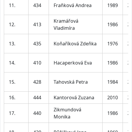
11.
434
Fraňková Andrea
1989
Ž
Kramářová
12.
413
1986
Ž
Vladimíra
13.
435
Koňaříková Zdeňka
1976
Ž
14.
410
Hacaperková Eva
1986
Ž
15.
428
Tahovská Petra
1984
Ž
16.
444
Kantorová Zuzana
2010
Ž
Zikmundová
17.
440
1986
Ž
Monika