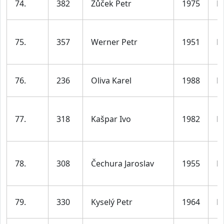
74.
382
Žůček Petr
1975
M
75.
357
Werner Petr
1951
M
76.
236
Oliva Karel
1988
M
77.
318
Kašpar Ivo
1982
M
78.
308
Čechura Jaroslav
1955
M
79.
330
Kyselý Petr
1964
M