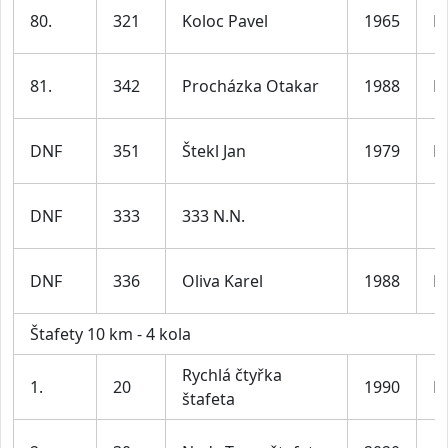
80.
321
Koloc Pavel
1965
M
81.
342
Procházka Otakar
1988
M
DNF
351
Štekl Jan
1979
M
DNF
333
333 N.N.
DNF
336
Oliva Karel
1988
M
Štafety 10 km - 4 kola
Rychlá čtyřka
1.
20
1990
M
štafeta