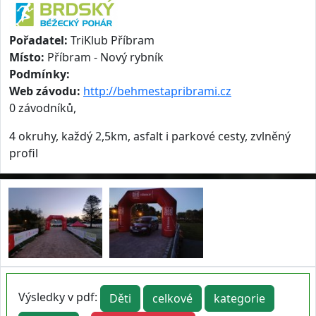
Pořadatel:
TriKlub Příbram
Místo:
Příbram - Nový rybník
Podmínky:
Web závodu:
http://behmestapribrami.cz
0 závodníků,
4 okruhy, každý 2,5km, asfalt i parkové cesty, zvlněný
profil
Výsledky v pdf:
Děti
celkové
kategorie