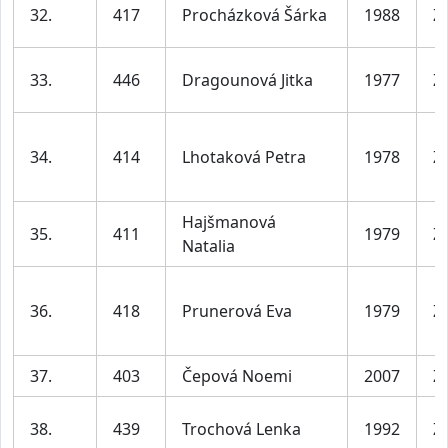
32.
417
Procházková Šárka
1988
Ž
33.
446
Dragounová Jitka
1977
Ž
34.
414
Lhotaková Petra
1978
Ž
Hajšmanová
35.
411
1979
Ž
Natalia
36.
418
Prunerová Eva
1979
Ž
37.
403
Čepová Noemi
2007
Ž
38.
439
Trochová Lenka
1992
Ž