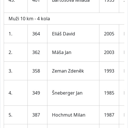
45.
401
Bartošová Milada
1953
Ž
Muži 10 km - 4 kola
1.
364
Eliáš David
2005
M
2.
362
Máša Jan
2003
M
3.
358
Zeman Zdeněk
1993
M
4.
349
Šneberger Jan
1985
M
5.
387
Hochmut Milan
1987
M