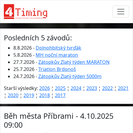
Posledních 5 závodů:
8.8.2026 -
Dolnohbitský tvrďák
5.8.2026 -
MH noční maraton
27.7.2026 -
Zátopkův Zlatý týden MARATON
25.7.2026 -
Triatlon Brdonoš
24.7.2026 -
Zátopkův Zlatý týden 5000m
Starší výsledky:
2026
¦
2025
¦
2024
¦
2023
¦
2022
¦
2021
¦
2020
¦
2019
¦
2018
¦
2017
Běh města Příbrami - 4.10.2025
09:00