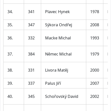
34.
341
Plavec Hynek
1978
M
35.
347
Sýkora Ondřej
2008
M
36.
332
Macke Michal
1993
M
37.
384
Němec Michal
1979
M
38.
331
Livora Matěj
2000
M
39.
337
Palus Jiří
2007
M
40.
345
Schořovský David
2002
M