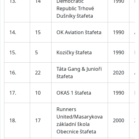
13.
14
Democratic
1990
M
Republic Trhové
Dušníky štafeta
14.
15
OK Aviation štafeta
1990
A
15.
5
Kozičky štafeta
1990
M
Táta Gang & Junioři
16.
22
2020
A
štafeta
17.
10
OKAS 1 štafeta
1990
M
Runners
United/Masarykova
18.
17
2000
Ž
základní škola
Obecnice štafeta