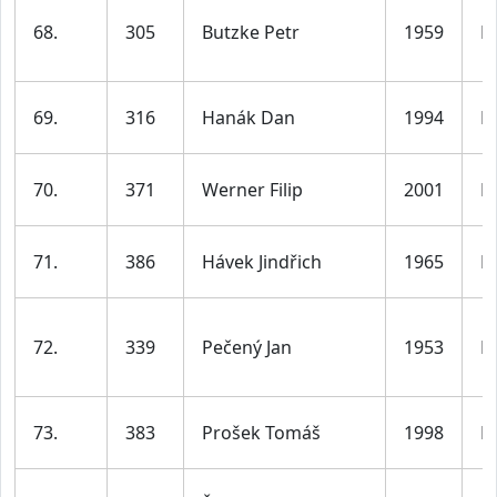
68.
305
Butzke Petr
1959
M
69.
316
Hanák Dan
1994
M
70.
371
Werner Filip
2001
M
71.
386
Hávek Jindřich
1965
M
72.
339
Pečený Jan
1953
M
73.
383
Prošek Tomáš
1998
M