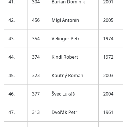
41.
304
Burian Dominik
2001
M
42.
456
Mígl Antonín
2005
M
43.
354
Velinger Petr
1974
M
44.
374
Kindl Robert
1972
M
45.
323
Koutný Roman
2003
M
46.
377
Švec Lukáš
2004
M
47.
313
Dvořák Petr
1961
M