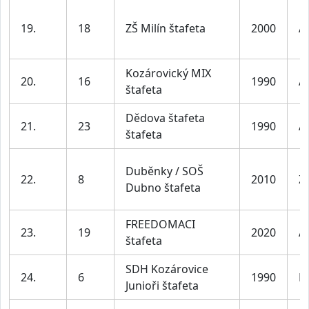
19.
18
ZŠ Milín štafeta
2000
A
Kozárovický MIX
20.
16
1990
A
štafeta
Dědova štafeta
21.
23
1990
A
štafeta
Duběnky / SOŠ
22.
8
2010
Ž
Dubno štafeta
FREEDOMACI
23.
19
2020
A
štafeta
SDH Kozárovice
24.
6
1990
M
Junioři štafeta