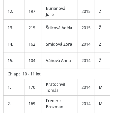
Burianová
D
12.
197
2015
Ž
Jůlie
l
D
13.
215
Štilcová Adéla
2015
Ž
l
D
14.
162
Šmídová Zora
2014
Ž
l
D
15.
104
Váňová Anna
2014
Ž
l
Chlapci 10 - 11 let
Kratochvíl
K
1.
170
2014
M
Tomáš
l
Frederik
K
2.
169
2014
M
Brozman
l