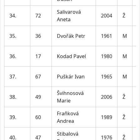
Salivarová
34.
72
2004
Ž
Aneta
l
35.
36
Dvořák Petr
1961
M
l
36.
17
Kodad Pavel
1980
M
l
37.
67
Puškár Ivan
1965
M
l
Švihnosová
38.
49
2006
Ž
Marie
l
Fraňková
39.
60
1989
Ž
Andrea
l
Stibalová
40.
47
1976
Ž