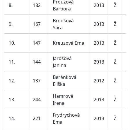
Prouzová
D
8.
182
2013
Ž
Barbora
l
Broošová
D
9.
167
2013
Ž
Sára
l
D
10.
147
Kreuzová Ema
2013
Ž
l
Jarošová
D
11.
144
2013
Ž
Janina
l
Beránková
D
12.
137
2012
Ž
Eliška
l
Hamrová
D
13.
244
2013
Ž
Irena
l
Frydrychová
D
14.
221
2013
Ž
Ema
l