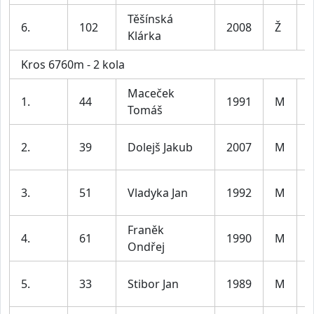
Těšínská
6.
102
2008
Ž
Klárka
Kros 6760m - 2 kola
Maceček
1.
44
1991
M
Tomáš
l
2.
39
Dolejš Jakub
2007
M
l
3.
51
Vladyka Jan
1992
M
l
Franěk
4.
61
1990
M
Ondřej
l
5.
33
Stibor Jan
1989
M
l