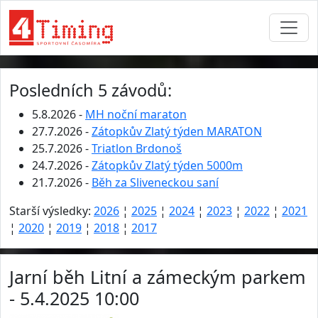
Posledních 5 závodů:
5.8.2026 -
MH noční maraton
27.7.2026 -
Zátopkův Zlatý týden MARATON
25.7.2026 -
Triatlon Brdonoš
24.7.2026 -
Zátopkův Zlatý týden 5000m
21.7.2026 -
Běh za Sliveneckou saní
Starší výsledky:
2026
¦
2025
¦
2024
¦
2023
¦
2022
¦
2021
¦
2020
¦
2019
¦
2018
¦
2017
Jarní běh Litní a zámeckým parkem
- 5.4.2025 10:00