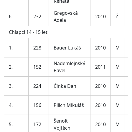
Renata
l
Gregovská
D
6.
232
2010
Ž
Adéla
l
Chlapci 14 - 15 let
K
1.
228
Bauer Lukáš
2010
M
l
Nademlejnský
K
2.
152
2011
M
Pavel
l
K
3.
224
Činka Dan
2010
M
l
K
4.
156
Pilich Mikuláš
2010
M
l
Šenolt
K
5.
172
2010
M
Vojtěch
l