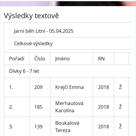
Výsledky textově
Jarní běh Litní - 05.04.2025
Celkové výsledky
Pořadí
Číslo
Jméno
RN
K
Dívky 6 - 7 let
D
1.
209
Krejčí Emma
2018
Ž
7
Merhautová
D
2.
185
2018
Ž
Karolína
7
Boukalová
D
3.
139
2018
Ž
Tereza
7