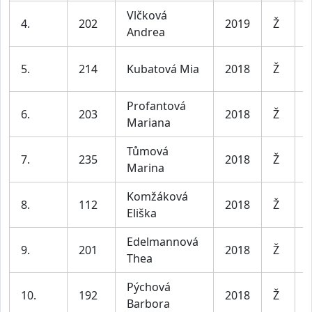
Vlčková
D
4.
202
2019
Ž
Andrea
7
D
5.
214
Kubatová Mia
2018
Ž
7
Profantová
D
6.
203
2018
Ž
Mariana
7
Tůmová
D
7.
235
2018
Ž
Marina
7
Komžáková
D
8.
112
2018
Ž
Eliška
7
Edelmannová
D
9.
201
2018
Ž
Thea
7
Pýchová
D
10.
192
2018
Ž
Barbora
7