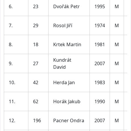
6.
23
Dvořák Petr
1995
M
l
7.
29
Rosol Jiří
1974
M
l
8.
18
Krtek Martin
1981
M
l
Kundrát
9.
27
2007
M
David
l
10.
42
Herda Jan
1983
M
l
11.
62
Horák Jakub
1990
M
l
12.
196
Pacner Ondra
2007
M
l