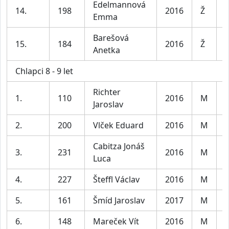
Edelmannová
D
14.
198
2016
Ž
Emma
l
Barešová
D
15.
184
2016
Ž
Anetka
l
Chlapci 8 - 9 let
Richter
1.
110
2016
M
K
Jaroslav
2.
200
Vlček Eduard
2016
M
K
Cabitza Jonáš
3.
231
2016
M
K
Luca
4.
227
Šteffl Václav
2016
M
K
5.
161
Šmíd Jaroslav
2017
M
K
6.
148
Mareček Vít
2016
M
K