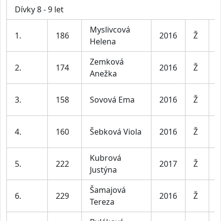
Dívky 8 - 9 let
Myslivcová
D
1.
186
2016
Ž
Helena
l
Zemková
D
2.
174
2016
Ž
Anežka
l
D
3.
158
Sovová Ema
2016
Ž
l
D
4.
160
Šebková Viola
2016
Ž
l
Kubrová
D
5.
222
2017
Ž
Justýna
l
Šamajová
D
6.
229
2016
Ž
Tereza
l