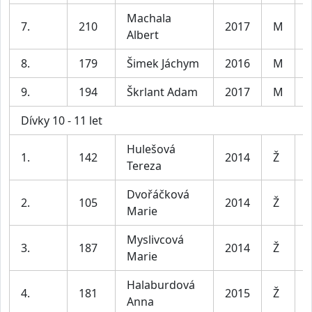
Machala
7.
210
2017
M
K
Albert
8.
179
Šimek Jáchym
2016
M
K
9.
194
Škrlant Adam
2017
M
K
Dívky 10 - 11 let
Hulešová
D
1.
142
2014
Ž
Tereza
l
Dvořáčková
D
2.
105
2014
Ž
Marie
l
Myslivcová
D
3.
187
2014
Ž
Marie
l
Halaburdová
D
4.
181
2015
Ž
Anna
l