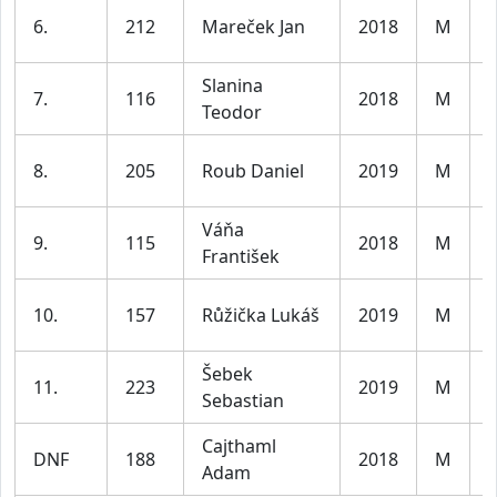
K
6.
212
Mareček Jan
2018
M
l
Slanina
K
7.
116
2018
M
Teodor
l
K
8.
205
Roub Daniel
2019
M
l
Váňa
K
9.
115
2018
M
František
l
K
10.
157
Růžička Lukáš
2019
M
l
Šebek
K
11.
223
2019
M
Sebastian
l
Cajthaml
K
DNF
188
2018
M
Adam
l