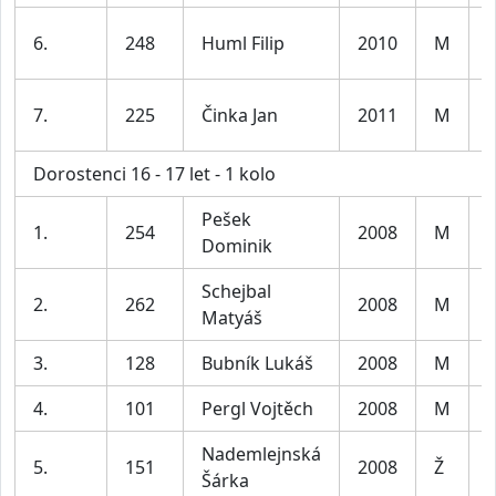
K
6.
248
Huml Filip
2010
M
l
K
7.
225
Činka Jan
2011
M
l
Dorostenci 16 - 17 let - 1 kolo
Pešek
1.
254
2008
M
Dominik
Schejbal
2.
262
2008
M
Matyáš
3.
128
Bubník Lukáš
2008
M
4.
101
Pergl Vojtěch
2008
M
Nademlejnská
5.
151
2008
Ž
Šárka