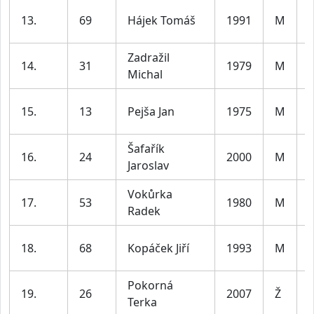
13.
69
Hájek Tomáš
1991
M
l
Zadražil
14.
31
1979
M
Michal
l
15.
13
Pejša Jan
1975
M
l
Šafařík
16.
24
2000
M
Jaroslav
l
Vokůrka
17.
53
1980
M
Radek
l
18.
68
Kopáček Jiří
1993
M
l
Pokorná
19.
26
2007
Ž
Terka
l