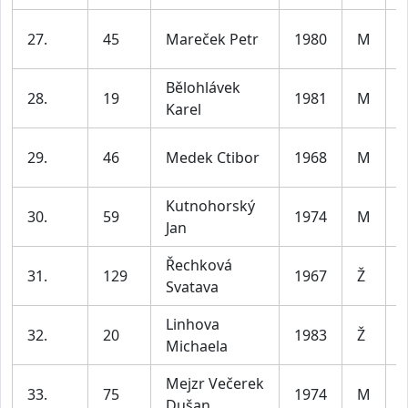
27.
45
Mareček Petr
1980
M
l
Bělohlávek
28.
19
1981
M
Karel
l
29.
46
Medek Ctibor
1968
M
l
Kutnohorský
30.
59
1974
M
Jan
l
Řechková
31.
129
1967
Ž
Svatava
l
Linhova
32.
20
1983
Ž
Michaela
l
Mejzr Večerek
33.
75
1974
M
Dušan
l