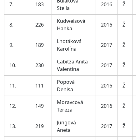
Buláková
D
7.
183
2016
Ž
Stella
l
Kudweisová
D
8.
226
2016
Ž
Hanka
l
Lhotáková
D
9.
189
2017
Ž
Karolína
l
Cabitza Anita
D
10.
230
2017
Ž
Valentina
l
Popová
D
11.
111
2016
Ž
Denisa
l
Moravcová
D
12.
149
2016
Ž
Tereza
l
Jungová
D
13.
219
2017
Ž
Aneta
l