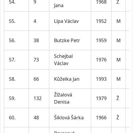
54.
9
1968
Ž
Jana
l
55.
4
Lípa Václav
1952
M
l
56.
38
Butzke Petr
1959
M
l
Schejbal
57.
73
1976
M
Václav
l
58.
66
Kůželka Jan
1993
M
l
Žížalová
59.
132
1979
Ž
Denisa
l
60.
48
Šiklová Šárka
1966
Ž
l