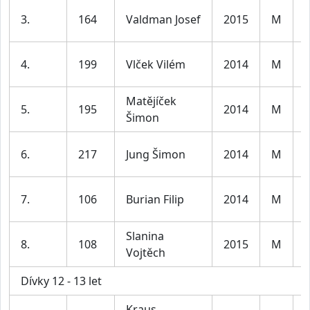
K
3.
164
Valdman Josef
2015
M
l
K
4.
199
Vlček Vilém
2014
M
l
Matějíček
K
5.
195
2014
M
Šimon
l
K
6.
217
Jung Šimon
2014
M
l
K
7.
106
Burian Filip
2014
M
l
Slanina
K
8.
108
2015
M
Vojtěch
l
Dívky 12 - 13 let
Kraus
D