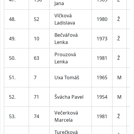
Jana
l
Vlčková
48.
52
1980
Ž
Ladislava
l
Bečvářová
49.
10
1973
Ž
Lenka
l
Prouzová
50.
63
1981
Ž
Lenka
l
51.
7
Uxa Tomáš
1965
M
l
52.
71
Švácha Pavel
1954
M
l
Večerková
53.
74
1981
Ž
Marcela
l
Turečková