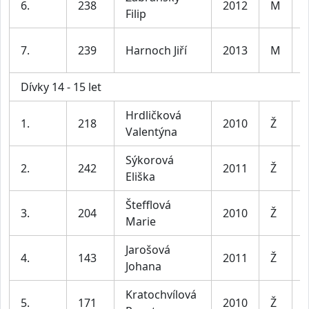
6.
238
2012
M
Filip
l
K
7.
239
Harnoch Jiří
2013
M
l
Dívky 14 - 15 let
Hrdličková
D
1.
218
2010
Ž
Valentýna
l
Sýkorová
D
2.
242
2011
Ž
Eliška
l
Štefflová
D
3.
204
2010
Ž
Marie
l
Jarošová
D
4.
143
2011
Ž
Johana
l
Kratochvílová
D
5.
171
2010
Ž