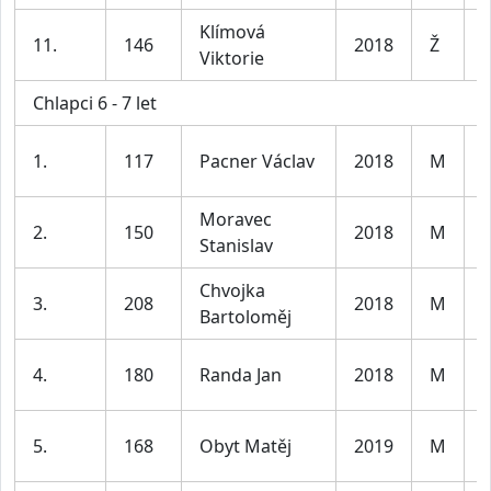
Klímová
D
11.
146
2018
Ž
Viktorie
7
Chlapci 6 - 7 let
K
1.
117
Pacner Václav
2018
M
l
Moravec
K
2.
150
2018
M
Stanislav
l
Chvojka
K
3.
208
2018
M
Bartoloměj
l
K
4.
180
Randa Jan
2018
M
l
K
5.
168
Obyt Matěj
2019
M
l