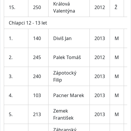
Králová
D
15.
250
2012
Ž
Valentýna
l
Chlapci 12 - 13 let
K
1.
140
Diviš Jan
2013
M
l
K
2.
245
Palek Tomáš
2012
M
l
Zápotocký
K
3.
240
2013
M
Filip
l
K
4.
103
Pacner Marek
2013
M
l
Zemek
K
5.
213
2013
M
František
l
Zábranský
K