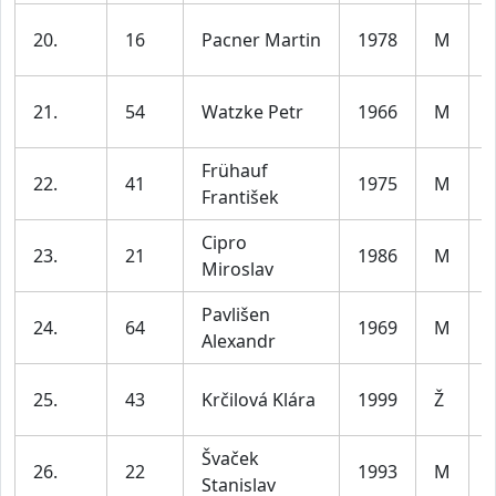
20.
16
Pacner Martin
1978
M
l
21.
54
Watzke Petr
1966
M
l
Frühauf
22.
41
1975
M
František
l
Cipro
23.
21
1986
M
Miroslav
l
Pavlišen
24.
64
1969
M
Alexandr
l
25.
43
Krčilová Klára
1999
Ž
l
Švaček
26.
22
1993
M
Stanislav
l