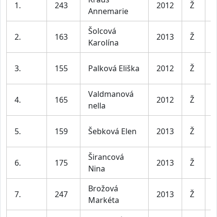
1.
243
2012
Ž
Annemarie
l
Šolcová
D
2.
163
2013
Ž
Karolína
l
D
3.
155
Palková Eliška
2012
Ž
l
Valdmanová
D
4.
165
2012
Ž
nella
l
D
5.
159
Šebková Elen
2013
Ž
l
Širancová
D
6.
175
2013
Ž
Nina
l
Brožová
D
7.
247
2013
Ž
Markéta
l