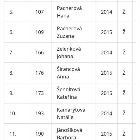
Pacnerová
D
5.
107
2014
Ž
Hana
l
Pacnerová
D
6.
109
2015
Ž
Zuzana
l
Zelenková
D
7.
166
2014
Ž
Johana
l
Širancová
D
8.
176
2015
Ž
Anna
l
Šenoltová
D
9.
173
2015
Ž
Kateřina
l
Kamarýtová
D
10.
193
2014
Ž
Natálie
l
Jánošíková
D
11.
190
2015
Ž
Barbora
l