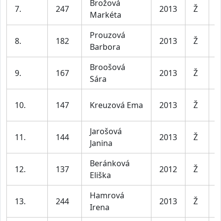
Brožová
D
7.
247
2013
Ž
Markéta
l
Prouzová
D
8.
182
2013
Ž
Barbora
l
Broošová
D
9.
167
2013
Ž
Sára
l
D
10.
147
Kreuzová Ema
2013
Ž
l
Jarošová
D
11.
144
2013
Ž
Janina
l
Beránková
D
12.
137
2012
Ž
Eliška
l
Hamrová
D
13.
244
2013
Ž
Irena
l