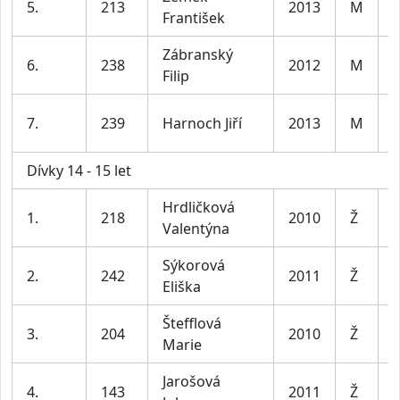
5.
213
2013
M
František
l
Zábranský
K
6.
238
2012
M
Filip
l
K
7.
239
Harnoch Jiří
2013
M
l
Dívky 14 - 15 let
Hrdličková
D
1.
218
2010
Ž
Valentýna
l
Sýkorová
D
2.
242
2011
Ž
Eliška
l
Štefflová
D
3.
204
2010
Ž
Marie
l
Jarošová
D
4.
143
2011
Ž