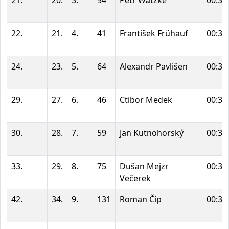
22.
21.
4.
41
František Frühauf
00:30
24.
23.
5.
64
Alexandr Pavlišen
00:30
29.
27.
6.
46
Ctibor Medek
00:32
30.
28.
7.
59
Jan Kutnohorský
00:32
33.
29.
8.
75
Dušan Mejzr
00:33
Večerek
42.
34.
9.
131
Roman Číp
00:35