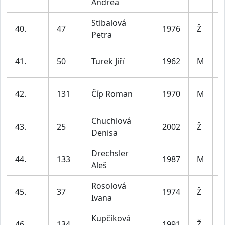
Andrea
l
Stibalová
40.
47
1976
Ž
Petra
l
41.
50
Turek Jiří
1962
M
l
42.
131
Číp Roman
1970
M
l
Chuchlová
43.
25
2002
Ž
Denisa
l
Drechsler
44.
133
1987
M
Aleš
l
Rosolová
45.
37
1974
Ž
Ivana
l
Kupčíková
46.
134
1991
Ž