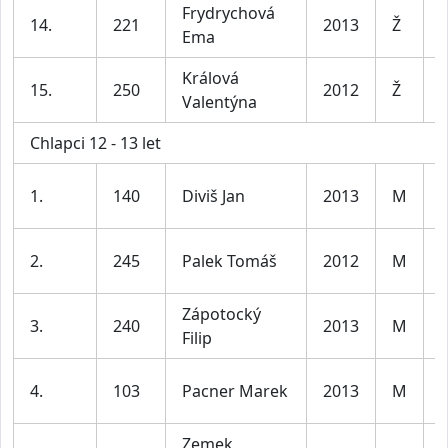
Frydrychová
D
14.
221
2013
Ž
Ema
l
Králová
D
15.
250
2012
Ž
Valentýna
l
Chlapci 12 - 13 let
K
1.
140
Diviš Jan
2013
M
l
K
2.
245
Palek Tomáš
2012
M
l
Zápotocký
K
3.
240
2013
M
Filip
l
K
4.
103
Pacner Marek
2013
M
l
Zemek
K