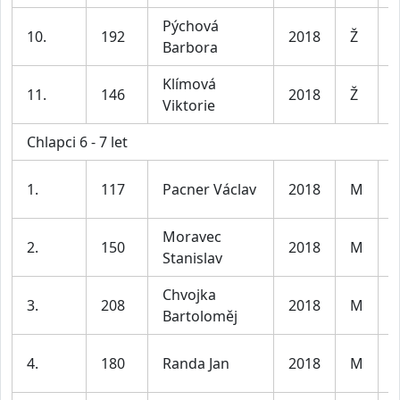
Pýchová
D
10.
192
2018
Ž
Barbora
7
Klímová
D
11.
146
2018
Ž
Viktorie
7
Chlapci 6 - 7 let
K
1.
117
Pacner Václav
2018
M
l
Moravec
K
2.
150
2018
M
Stanislav
l
Chvojka
K
3.
208
2018
M
Bartoloměj
l
K
4.
180
Randa Jan
2018
M
l