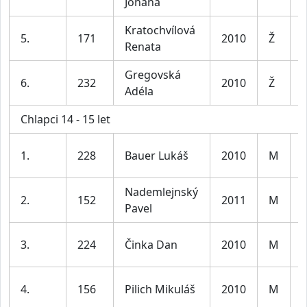
Johana
l
Kratochvílová
D
5.
171
2010
Ž
Renata
l
Gregovská
D
6.
232
2010
Ž
Adéla
l
Chlapci 14 - 15 let
K
1.
228
Bauer Lukáš
2010
M
l
Nademlejnský
K
2.
152
2011
M
Pavel
l
K
3.
224
Činka Dan
2010
M
l
K
4.
156
Pilich Mikuláš
2010
M
l