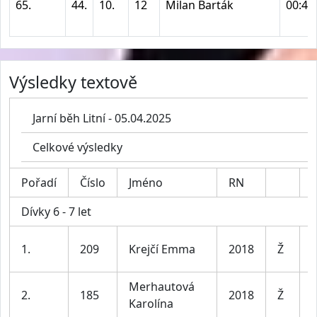
65.
44.
10.
12
Milan Barták
00:41
Výsledky textově
Jarní běh Litní - 05.04.2025
Celkové výsledky
Pořadí
Číslo
Jméno
RN
K
Dívky 6 - 7 let
D
1.
209
Krejčí Emma
2018
Ž
7
Merhautová
D
2.
185
2018
Ž
Karolína
7