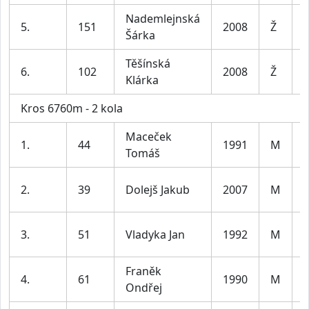
Nademlejnská
5.
151
2008
Ž
Šárka
Těšínská
6.
102
2008
Ž
Klárka
Kros 6760m - 2 kola
Maceček
1.
44
1991
M
Tomáš
l
2.
39
Dolejš Jakub
2007
M
l
3.
51
Vladyka Jan
1992
M
l
Franěk
4.
61
1990
M
Ondřej
l