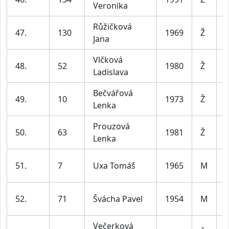
Veronika
l
Růžičková
47.
130
1969
Ž
Jana
l
Vlčková
48.
52
1980
Ž
Ladislava
l
Bečvářová
49.
10
1973
Ž
Lenka
l
Prouzová
50.
63
1981
Ž
Lenka
l
51.
7
Uxa Tomáš
1965
M
l
52.
71
Švácha Pavel
1954
M
l
Večerková