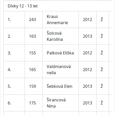
Dívky 12 - 13 let
Kraus
D
1.
243
2012
Ž
Annemarie
l
Šolcová
D
2.
163
2013
Ž
Karolína
l
D
3.
155
Palková Eliška
2012
Ž
l
Valdmanová
D
4.
165
2012
Ž
nella
l
D
5.
159
Šebková Elen
2013
Ž
l
Širancová
D
6.
175
2013
Ž
Nina
l