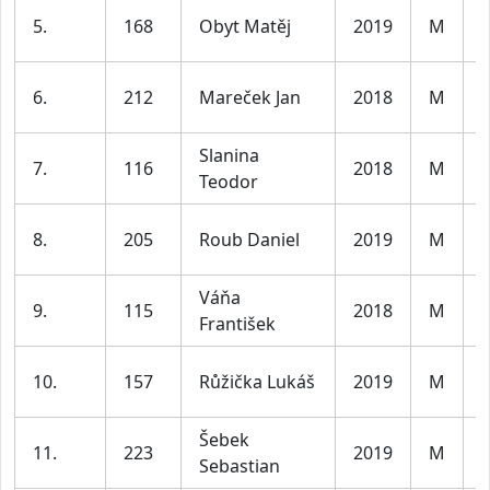
K
5.
168
Obyt Matěj
2019
M
l
K
6.
212
Mareček Jan
2018
M
l
Slanina
K
7.
116
2018
M
Teodor
l
K
8.
205
Roub Daniel
2019
M
l
Váňa
K
9.
115
2018
M
František
l
K
10.
157
Růžička Lukáš
2019
M
l
Šebek
K
11.
223
2019
M
Sebastian
l