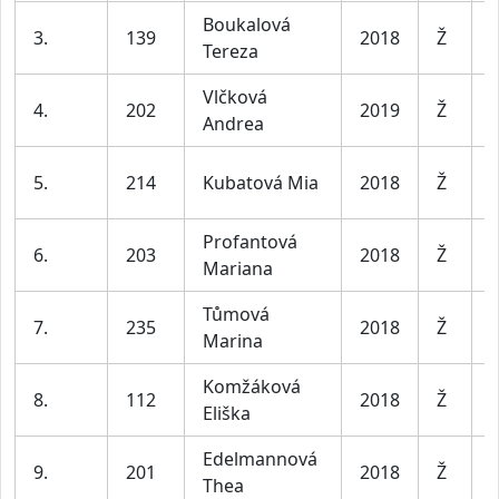
Boukalová
D
3.
139
2018
Ž
Tereza
7
Vlčková
D
4.
202
2019
Ž
Andrea
7
D
5.
214
Kubatová Mia
2018
Ž
7
Profantová
D
6.
203
2018
Ž
Mariana
7
Tůmová
D
7.
235
2018
Ž
Marina
7
Komžáková
D
8.
112
2018
Ž
Eliška
7
Edelmannová
D
9.
201
2018
Ž
Thea
7