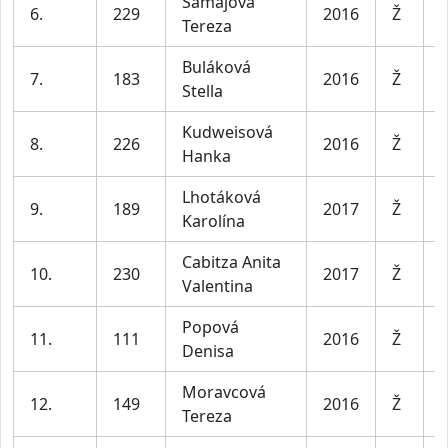
Šamajová
D
6.
229
2016
Ž
Tereza
l
Buláková
D
7.
183
2016
Ž
Stella
l
Kudweisová
D
8.
226
2016
Ž
Hanka
l
Lhotáková
D
9.
189
2017
Ž
Karolína
l
Cabitza Anita
D
10.
230
2017
Ž
Valentina
l
Popová
D
11.
111
2016
Ž
Denisa
l
Moravcová
D
12.
149
2016
Ž
Tereza
l