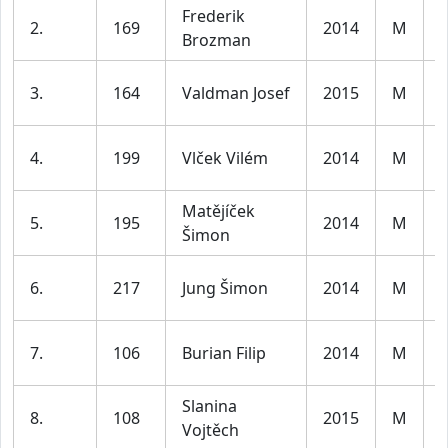
Frederik
K
2.
169
2014
M
Brozman
l
K
3.
164
Valdman Josef
2015
M
l
K
4.
199
Vlček Vilém
2014
M
l
Matějíček
K
5.
195
2014
M
Šimon
l
K
6.
217
Jung Šimon
2014
M
l
K
7.
106
Burian Filip
2014
M
l
Slanina
K
8.
108
2015
M
Vojtěch
l