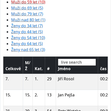
Muži do 59 let (10)
Muži do 69 let (5)
Muži do 79 let (7)
Muži nad 80 let (1)
Ženy do 34 let (7)
Ženy do 44 let (5)
Ženy do 54 let (10)
Ženy do 64 let (5)
Ženy nad 65 let (3)
M/
Celkově
Ž
Kat.
#
Jméno
čas
7.
7.
1.
29
Jiří Rosol
00:26
15.
15.
2.
13
Jan Pejša
00:29
21.
20.
3.
54
Petr Watzke
00:30