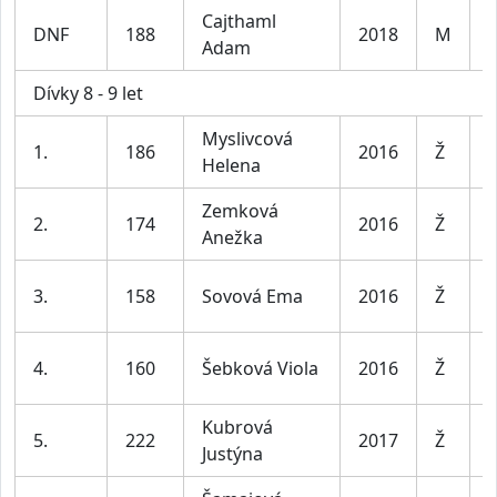
Cajthaml
K
DNF
188
2018
M
Adam
l
Dívky 8 - 9 let
Myslivcová
D
1.
186
2016
Ž
Helena
l
Zemková
D
2.
174
2016
Ž
Anežka
l
D
3.
158
Sovová Ema
2016
Ž
l
D
4.
160
Šebková Viola
2016
Ž
l
Kubrová
D
5.
222
2017
Ž
Justýna
l