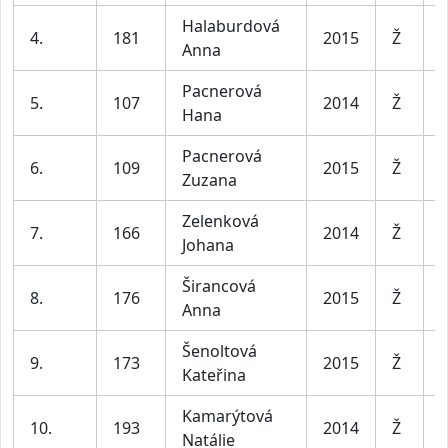
Halaburdová
D
4.
181
2015
Ž
Anna
l
Pacnerová
D
5.
107
2014
Ž
Hana
l
Pacnerová
D
6.
109
2015
Ž
Zuzana
l
Zelenková
D
7.
166
2014
Ž
Johana
l
Širancová
D
8.
176
2015
Ž
Anna
l
Šenoltová
D
9.
173
2015
Ž
Kateřina
l
Kamarýtová
D
10.
193
2014
Ž
Natálie
l