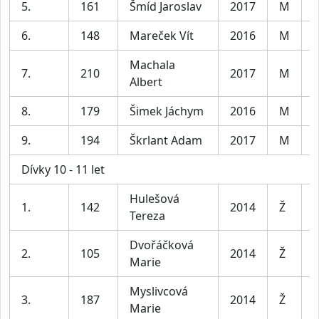
5.
161
Šmíd Jaroslav
2017
M
K
6.
148
Mareček Vít
2016
M
K
Machala
7.
210
2017
M
K
Albert
8.
179
Šimek Jáchym
2016
M
K
9.
194
Škrlant Adam
2017
M
K
Dívky 10 - 11 let
Hulešová
D
1.
142
2014
Ž
Tereza
l
Dvořáčková
D
2.
105
2014
Ž
Marie
l
Myslivcová
D
3.
187
2014
Ž
Marie
l