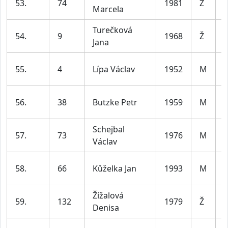
53.
74
1981
Ž
Marcela
l
Turečková
54.
9
1968
Ž
Jana
l
55.
4
Lípa Václav
1952
M
l
56.
38
Butzke Petr
1959
M
l
Schejbal
57.
73
1976
M
Václav
l
58.
66
Kůželka Jan
1993
M
l
Žížalová
59.
132
1979
Ž
Denisa
l