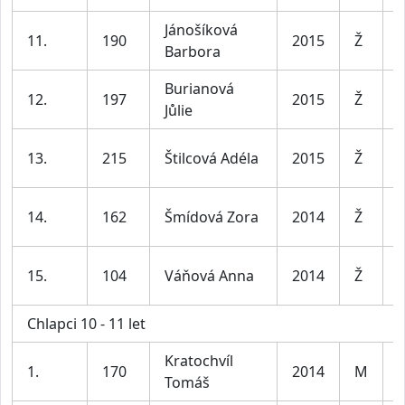
Jánošíková
D
11.
190
2015
Ž
Barbora
l
Burianová
D
12.
197
2015
Ž
Jůlie
l
D
13.
215
Štilcová Adéla
2015
Ž
l
D
14.
162
Šmídová Zora
2014
Ž
l
D
15.
104
Váňová Anna
2014
Ž
l
Chlapci 10 - 11 let
Kratochvíl
K
1.
170
2014
M
Tomáš
l