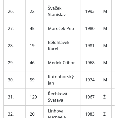
Švaček
26.
22
1993
M
Stanislav
l
27.
45
Mareček Petr
1980
M
l
Bělohlávek
28.
19
1981
M
Karel
l
29.
46
Medek Ctibor
1968
M
l
Kutnohorský
30.
59
1974
M
Jan
l
Řechková
31.
129
1967
Ž
Svatava
l
Linhova
32.
20
1983
Ž
Michaela
l