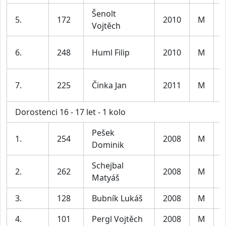
Šenolt
K
5.
172
2010
M
Vojtěch
l
K
6.
248
Huml Filip
2010
M
l
K
7.
225
Činka Jan
2011
M
l
Dorostenci 16 - 17 let - 1 kolo
Pešek
1.
254
2008
M
Dominik
Schejbal
2.
262
2008
M
Matyáš
3.
128
Bubník Lukáš
2008
M
4.
101
Pergl Vojtěch
2008
M