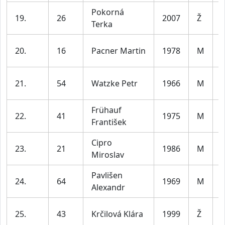
Pokorná
19.
26
2007
Ž
Terka
l
20.
16
Pacner Martin
1978
M
l
21.
54
Watzke Petr
1966
M
l
Frühauf
22.
41
1975
M
František
l
Cipro
23.
21
1986
M
Miroslav
l
Pavlišen
24.
64
1969
M
Alexandr
l
25.
43
Krčilová Klára
1999
Ž
l