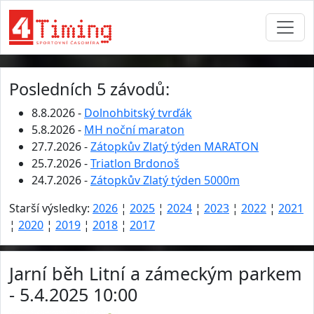
Posledních 5 závodů:
8.8.2026 -
Dolnohbitský tvrďák
5.8.2026 -
MH noční maraton
27.7.2026 -
Zátopkův Zlatý týden MARATON
25.7.2026 -
Triatlon Brdonoš
24.7.2026 -
Zátopkův Zlatý týden 5000m
Starší výsledky:
2026
¦
2025
¦
2024
¦
2023
¦
2022
¦
2021
¦
2020
¦
2019
¦
2018
¦
2017
Jarní běh Litní a zámeckým parkem
- 5.4.2025 10:00