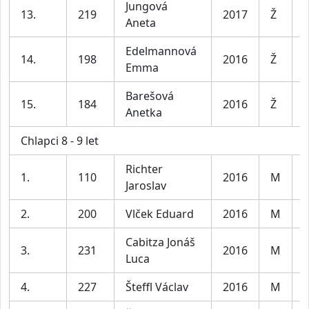
Jungová
D
13.
219
2017
Ž
Aneta
l
Edelmannová
D
14.
198
2016
Ž
Emma
l
Barešová
D
15.
184
2016
Ž
Anetka
l
Chlapci 8 - 9 let
Richter
1.
110
2016
M
K
Jaroslav
2.
200
Vlček Eduard
2016
M
K
Cabitza Jonáš
3.
231
2016
M
K
Luca
4.
227
Šteffl Václav
2016
M
K