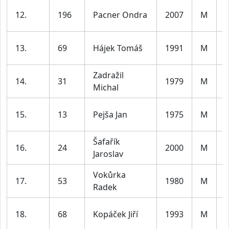
12.
196
Pacner Ondra
2007
M
l
13.
69
Hájek Tomáš
1991
M
l
Zadražil
14.
31
1979
M
Michal
l
15.
13
Pejša Jan
1975
M
l
Šafařík
16.
24
2000
M
Jaroslav
l
Vokůrka
17.
53
1980
M
Radek
l
18.
68
Kopáček Jiří
1993
M
l