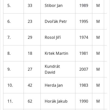
5.
33
Stibor Jan
1989
M
l
6.
23
Dvořák Petr
1995
M
l
7.
29
Rosol Jiří
1974
M
l
8.
18
Krtek Martin
1981
M
l
Kundrát
9.
27
2007
M
David
l
10.
42
Herda Jan
1983
M
l
11.
62
Horák Jakub
1990
M
l