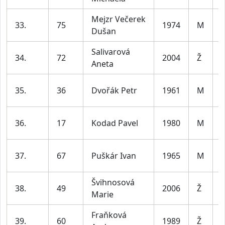
Mejzr Večerek
33.
75
1974
M
Dušan
l
Salivarová
34.
72
2004
Ž
Aneta
l
35.
36
Dvořák Petr
1961
M
l
36.
17
Kodad Pavel
1980
M
l
37.
67
Puškár Ivan
1965
M
l
Švihnosová
38.
49
2006
Ž
Marie
l
Fraňková
39.
60
1989
Ž