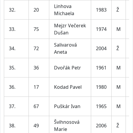
Linhova
32.
20
1983
Ž
Michaela
l
Mejzr Večerek
33.
75
1974
M
Dušan
l
Salivarová
34.
72
2004
Ž
Aneta
l
35.
36
Dvořák Petr
1961
M
l
36.
17
Kodad Pavel
1980
M
l
37.
67
Puškár Ivan
1965
M
l
Švihnosová
38.
49
2006
Ž
Marie
l