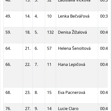
49.
14.
4.
10
Lenka Bečvářová
00:38
59.
18.
5.
132
Denisa Žížalová
00:40
64.
21.
6.
57
Helena Šenoltová
00:41
66.
22.
7.
11
Hana Lepičová
00:41
68.
23.
8.
15
Eva Pacnerová
00:42
76.
27.
9.
14
Lucie Claro
00:45