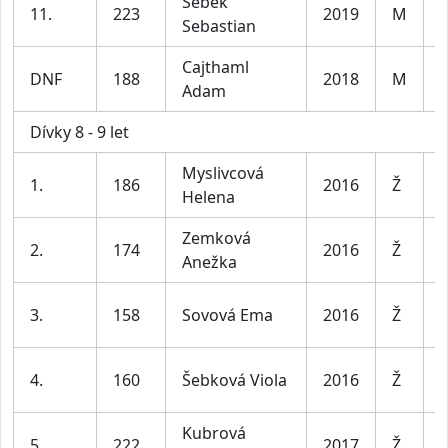
Šebek
K
11.
223
2019
M
Sebastian
l
Cajthaml
K
DNF
188
2018
M
Adam
l
Dívky 8 - 9 let
Myslivcová
D
1.
186
2016
Ž
Helena
l
Zemková
D
2.
174
2016
Ž
Anežka
l
D
3.
158
Sovová Ema
2016
Ž
l
D
4.
160
Šebková Viola
2016
Ž
l
Kubrová
D
5.
222
2017
Ž