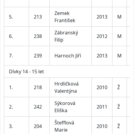
l
Zemek
K
5.
213
2013
M
František
l
Zábranský
K
6.
238
2012
M
Filip
l
K
7.
239
Harnoch Jiří
2013
M
l
Dívky 14 - 15 let
Hrdličková
D
1.
218
2010
Ž
Valentýna
l
Sýkorová
D
2.
242
2011
Ž
Eliška
l
Štefflová
D
3.
204
2010
Ž
Marie
l