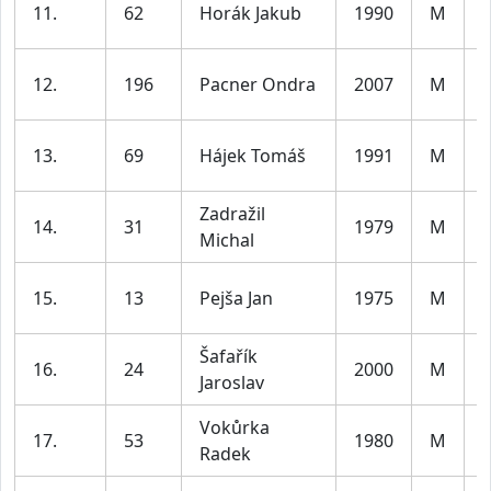
11.
62
Horák Jakub
1990
M
l
12.
196
Pacner Ondra
2007
M
l
13.
69
Hájek Tomáš
1991
M
l
Zadražil
14.
31
1979
M
Michal
l
15.
13
Pejša Jan
1975
M
l
Šafařík
16.
24
2000
M
Jaroslav
l
Vokůrka
17.
53
1980
M
Radek
l