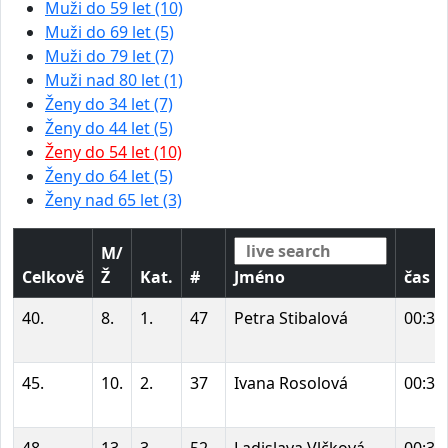
Muži do 59 let (10)
Muži do 69 let (5)
Muži do 79 let (7)
Muži nad 80 let (1)
Ženy do 34 let (7)
Ženy do 44 let (5)
Ženy do 54 let (10)
Ženy do 64 let (5)
Ženy nad 65 let (3)
M/
Celkově
Ž
Kat.
#
Jméno
čas
40.
8.
1.
47
Petra Stibalová
00:34
45.
10.
2.
37
Ivana Rosolová
00:35
48.
13.
3.
52
Ladislava Vlčková
00:37