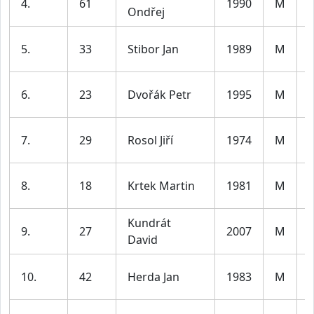
4.
61
1990
M
Ondřej
l
5.
33
Stibor Jan
1989
M
l
6.
23
Dvořák Petr
1995
M
l
7.
29
Rosol Jiří
1974
M
l
8.
18
Krtek Martin
1981
M
l
Kundrát
9.
27
2007
M
David
l
10.
42
Herda Jan
1983
M
l