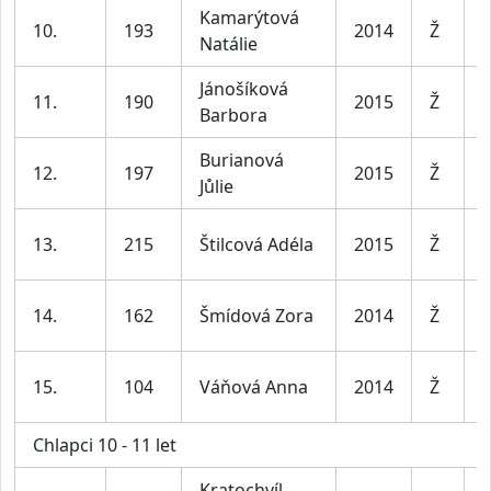
Kamarýtová
D
10.
193
2014
Ž
Natálie
l
Jánošíková
D
11.
190
2015
Ž
Barbora
l
Burianová
D
12.
197
2015
Ž
Jůlie
l
D
13.
215
Štilcová Adéla
2015
Ž
l
D
14.
162
Šmídová Zora
2014
Ž
l
D
15.
104
Váňová Anna
2014
Ž
l
Chlapci 10 - 11 let
Kratochvíl
K