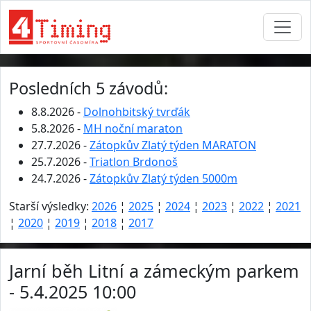
Posledních 5 závodů:
8.8.2026 -
Dolnohbitský tvrďák
5.8.2026 -
MH noční maraton
27.7.2026 -
Zátopkův Zlatý týden MARATON
25.7.2026 -
Triatlon Brdonoš
24.7.2026 -
Zátopkův Zlatý týden 5000m
Starší výsledky:
2026
¦
2025
¦
2024
¦
2023
¦
2022
¦
2021
¦
2020
¦
2019
¦
2018
¦
2017
Jarní běh Litní a zámeckým parkem
- 5.4.2025 10:00