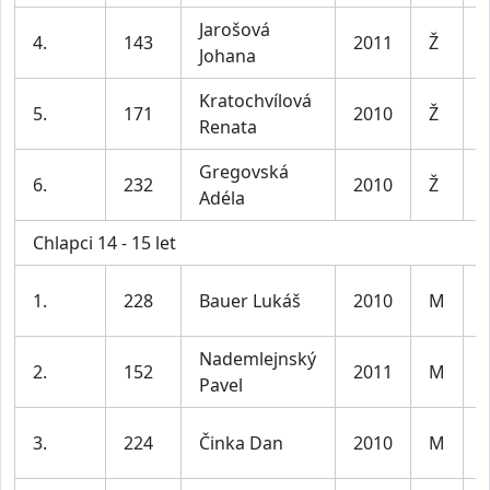
Jarošová
D
4.
143
2011
Ž
Johana
l
Kratochvílová
D
5.
171
2010
Ž
Renata
l
Gregovská
D
6.
232
2010
Ž
Adéla
l
Chlapci 14 - 15 let
K
1.
228
Bauer Lukáš
2010
M
l
Nademlejnský
K
2.
152
2011
M
Pavel
l
K
3.
224
Činka Dan
2010
M
l