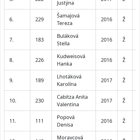
Justýna
l
Šamajová
D
6.
229
2016
Ž
Tereza
l
Buláková
D
7.
183
2016
Ž
Stella
l
Kudweisová
D
8.
226
2016
Ž
Hanka
l
Lhotáková
D
9.
189
2017
Ž
Karolína
l
Cabitza Anita
D
10.
230
2017
Ž
Valentina
l
Popová
D
11.
111
2016
Ž
Denisa
l
Moravcová
D