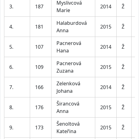
Myslivcová
D
3.
187
2014
Ž
Marie
l
Halaburdová
D
4.
181
2015
Ž
Anna
l
Pacnerová
D
5.
107
2014
Ž
Hana
l
Pacnerová
D
6.
109
2015
Ž
Zuzana
l
Zelenková
D
7.
166
2014
Ž
Johana
l
Širancová
D
8.
176
2015
Ž
Anna
l
Šenoltová
D
9.
173
2015
Ž
Kateřina
l