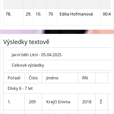
78.
29.
10.
70
Edita Hofmanová
00:48
Výsledky textově
Jarní běh Litní - 05.04.2025
Celkové výsledky
Pořadí
Číslo
Jméno
RN
K
Dívky 6 - 7 let
D
1.
209
Krejčí Emma
2018
Ž
7