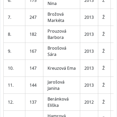
6.
175
2013
Ž
Nina
l
Brožová
D
7.
247
2013
Ž
Markéta
l
Prouzová
D
8.
182
2013
Ž
Barbora
l
Broošová
D
9.
167
2013
Ž
Sára
l
D
10.
147
Kreuzová Ema
2013
Ž
l
Jarošová
D
11.
144
2013
Ž
Janina
l
Beránková
D
12.
137
2012
Ž
Eliška
l
Hamrová
D