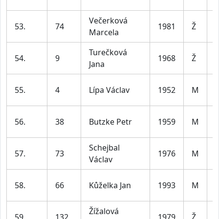
l
Večerková
53.
74
1981
Ž
Marcela
l
Turečková
54.
9
1968
Ž
Jana
l
55.
4
Lípa Václav
1952
M
l
56.
38
Butzke Petr
1959
M
l
Schejbal
57.
73
1976
M
Václav
l
58.
66
Kůželka Jan
1993
M
l
Žížalová
59.
132
1979
Ž