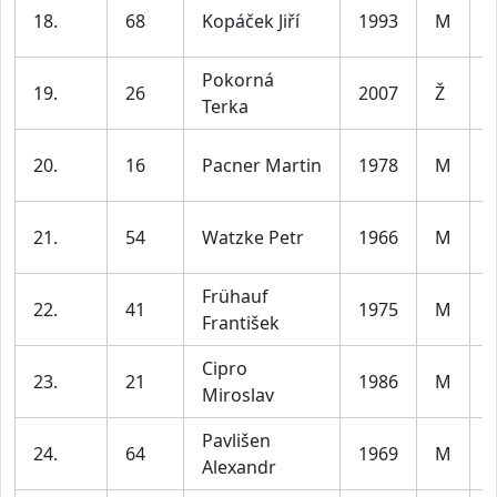
18.
68
Kopáček Jiří
1993
M
l
Pokorná
19.
26
2007
Ž
Terka
l
20.
16
Pacner Martin
1978
M
l
21.
54
Watzke Petr
1966
M
l
Frühauf
22.
41
1975
M
František
l
Cipro
23.
21
1986
M
Miroslav
l
Pavlišen
24.
64
1969
M
Alexandr
l