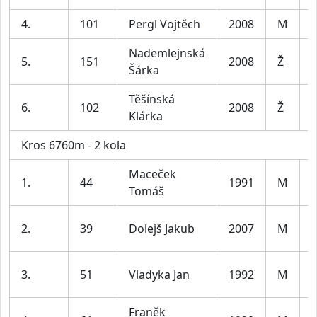
4.
101
Pergl Vojtěch
2008
M
Nademlejnská
5.
151
2008
Ž
Šárka
Těšínská
6.
102
2008
Ž
Klárka
Kros 6760m - 2 kola
Maceček
1.
44
1991
M
Tomáš
l
2.
39
Dolejš Jakub
2007
M
l
3.
51
Vladyka Jan
1992
M
l
Franěk