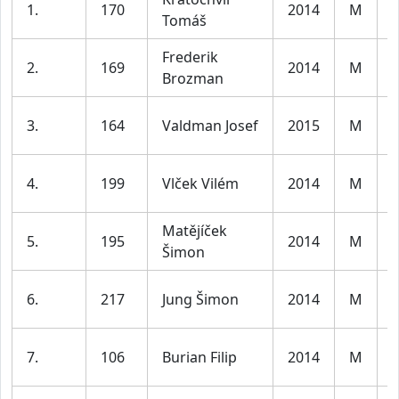
1.
170
2014
M
Tomáš
l
Frederik
K
2.
169
2014
M
Brozman
l
K
3.
164
Valdman Josef
2015
M
l
K
4.
199
Vlček Vilém
2014
M
l
Matějíček
K
5.
195
2014
M
Šimon
l
K
6.
217
Jung Šimon
2014
M
l
K
7.
106
Burian Filip
2014
M
l