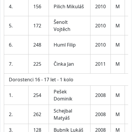
K
4.
156
Pilich Mikuláš
2010
M
l
Šenolt
K
5.
172
2010
M
Vojtěch
l
K
6.
248
Huml Filip
2010
M
l
K
7.
225
Činka Jan
2011
M
l
Dorostenci 16 - 17 let - 1 kolo
Pešek
1.
254
2008
M
Dominik
Schejbal
2.
262
2008
M
Matyáš
3.
128
Bubník Lukáš
2008
M