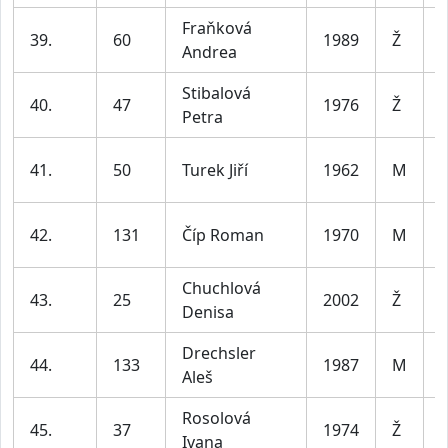
Fraňková
39.
60
1989
Ž
Andrea
l
Stibalová
40.
47
1976
Ž
Petra
l
41.
50
Turek Jiří
1962
M
l
42.
131
Číp Roman
1970
M
l
Chuchlová
43.
25
2002
Ž
Denisa
l
Drechsler
44.
133
1987
M
Aleš
l
Rosolová
45.
37
1974
Ž
Ivana
l