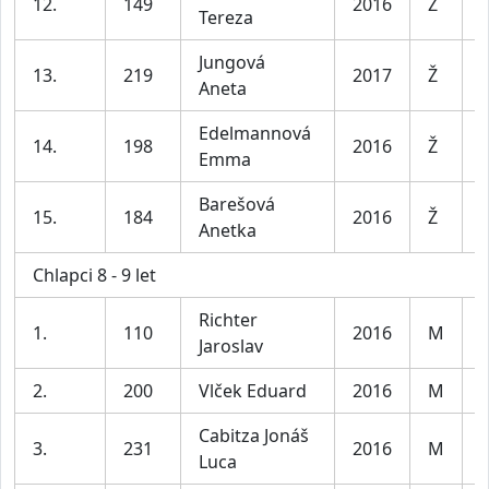
12.
149
2016
Ž
Tereza
l
Jungová
D
13.
219
2017
Ž
Aneta
l
Edelmannová
D
14.
198
2016
Ž
Emma
l
Barešová
D
15.
184
2016
Ž
Anetka
l
Chlapci 8 - 9 let
Richter
1.
110
2016
M
K
Jaroslav
2.
200
Vlček Eduard
2016
M
K
Cabitza Jonáš
3.
231
2016
M
K
Luca