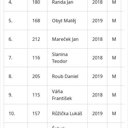
4.
180
Randa Jan
2018
M
l
K
5.
168
Obyt Matěj
2019
M
l
K
6.
212
Mareček Jan
2018
M
l
Slanina
K
7.
116
2018
M
Teodor
l
K
8.
205
Roub Daniel
2019
M
l
Váňa
K
9.
115
2018
M
František
l
K
10.
157
Růžička Lukáš
2019
M
l