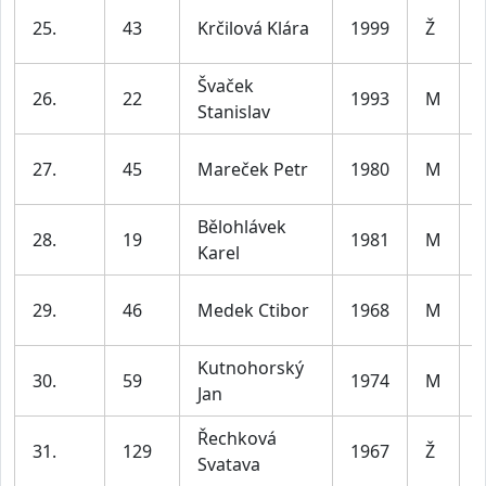
25.
43
Krčilová Klára
1999
Ž
l
Švaček
26.
22
1993
M
Stanislav
l
27.
45
Mareček Petr
1980
M
l
Bělohlávek
28.
19
1981
M
Karel
l
29.
46
Medek Ctibor
1968
M
l
Kutnohorský
30.
59
1974
M
Jan
l
Řechková
31.
129
1967
Ž
Svatava
l