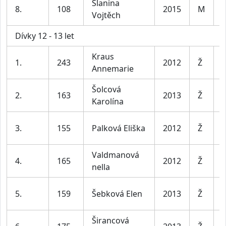
Slanina
K
8.
108
2015
M
Vojtěch
l
Dívky 12 - 13 let
Kraus
D
1.
243
2012
Ž
Annemarie
l
Šolcová
D
2.
163
2013
Ž
Karolína
l
D
3.
155
Palková Eliška
2012
Ž
l
Valdmanová
D
4.
165
2012
Ž
nella
l
D
5.
159
Šebková Elen
2013
Ž
l
Širancová
D