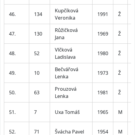
Kupčíková
46.
134
1991
Ž
Veronika
l
Růžičková
47.
130
1969
Ž
Jana
l
Vlčková
48.
52
1980
Ž
Ladislava
l
Bečvářová
49.
10
1973
Ž
Lenka
l
Prouzová
50.
63
1981
Ž
Lenka
l
51.
7
Uxa Tomáš
1965
M
l
52.
71
Švácha Pavel
1954
M