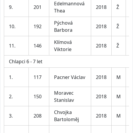
Edelmannová
D
9.
201
2018
Ž
Thea
7
Pýchová
D
10.
192
2018
Ž
Barbora
7
Klímová
D
11.
146
2018
Ž
Viktorie
7
Chlapci 6 - 7 let
K
1.
117
Pacner Václav
2018
M
l
Moravec
K
2.
150
2018
M
Stanislav
l
Chvojka
K
3.
208
2018
M
Bartoloměj
l
K