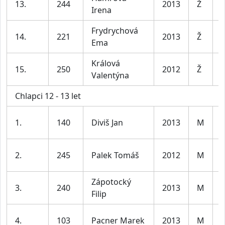
13.
244
2013
Ž
Irena
l
Frydrychová
D
14.
221
2013
Ž
Ema
l
Králová
D
15.
250
2012
Ž
Valentýna
l
Chlapci 12 - 13 let
K
1.
140
Diviš Jan
2013
M
l
K
2.
245
Palek Tomáš
2012
M
l
Zápotocký
K
3.
240
2013
M
Filip
l
K
4.
103
Pacner Marek
2013
M