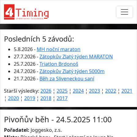
Posledních 5 závodů:
5.8.2026 -
MH noční maraton
27.7.2026 -
Zátopkův Zlatý týden MARATON
25.7.2026 -
Triatlon Brdonoš
24.7.2026 -
Zátopkův Zlatý týden 5000m
21.7.2026 -
Běh za Sliveneckou saní
Starší výsledky:
2026
¦
2025
¦
2024
¦
2023
¦
2022
¦
2021
¦
2020
¦
2019
¦
2018
¦
2017
Pivoňův běh - 24.5.2025 11:00
Pořadatel:
Joggesko, z.s.