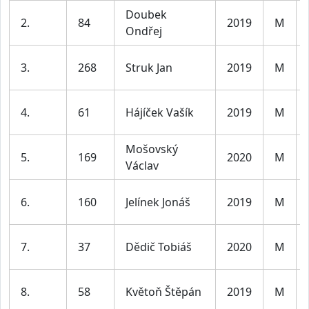
Doubek
2.
84
2019
M
Ondřej
3.
268
Struk Jan
2019
M
4.
61
Hájíček Vašík
2019
M
Mošovský
5.
169
2020
M
Václav
6.
160
Jelínek Jonáš
2019
M
7.
37
Dědič Tobiáš
2020
M
8.
58
Květoň Štěpán
2019
M