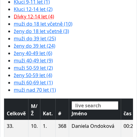
Kluci 9-11 let (1)
Kluci 12-14 let (2)
Dívky 12-14 let (4)
muži do 18 let včetně (10)
ženy do 18 let včetně (3)
muži do 39 let (25)
ženy do 39 let (24)
ženy 40-49 let (6)
muži 40-49 let (9)
muži 50-59 let (2)
ženy 50-59 let (4)
muži 60-69 let (1)
muži nad 70 let (1)
M/
Celkově
Ž
Kat.
#
Jméno
čas
33.
10.
1.
368
Daniela Ondoková
00:27