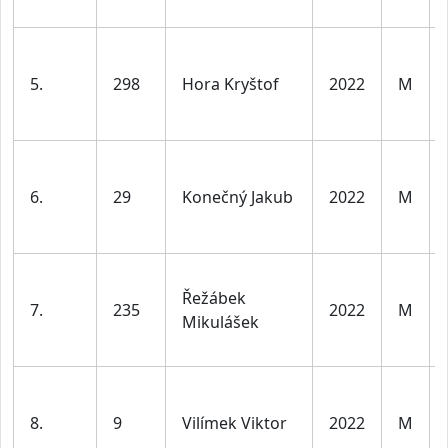
5.
298
Hora Kryštof
2022
M
6.
29
Konečný Jakub
2022
M
Řežábek
7.
235
2022
M
Mikulášek
8.
9
Vilímek Viktor
2022
M