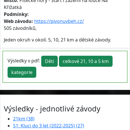
Místo:
Písecké hory - Start i zázemí na louce Na
Křižatká
Podmínky:
Web závodu:
https://pivonuvbeh.cz/
505 závodníků,
Jeden okruh v okolí. 5, 10, 21 km a dětské závody.
Výsledky v pdf:
Děti
celkové 21, 10 a 5 km
kategorie
Výsledky - jednotlivé závody
21km (38)
S1: Kluci do 3 let (2022-2025) (27)