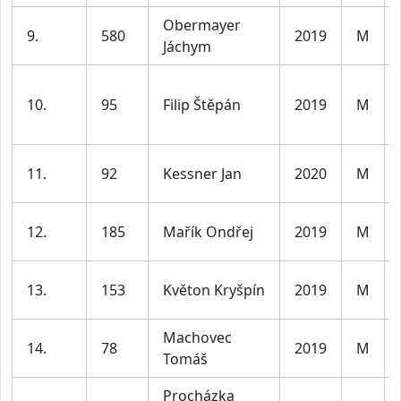
Obermayer
9.
580
2019
M
Jáchym
10.
95
Filip Štěpán
2019
M
11.
92
Kessner Jan
2020
M
12.
185
Mařík Ondřej
2019
M
13.
153
Květon Kryšpín
2019
M
Machovec
14.
78
2019
M
Tomáš
Procházka