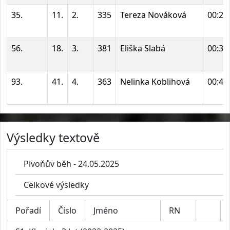
35.
11.
2.
335
Tereza Nováková
00:28
56.
18.
3.
381
Eliška Slabá
00:31
93.
41.
4.
363
Nelinka Koblihová
00:41
Výsledky textově
Pivoňův běh - 24.05.2025
Celkové výsledky
Pořadí
Číslo
Jméno
RN