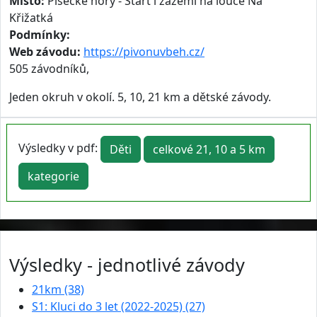
Místo:
Písecké hory - Start i zázemí na louce Na
Křižatká
Podmínky:
Web závodu:
https://pivonuvbeh.cz/
505 závodníků,
Jeden okruh v okolí. 5, 10, 21 km a dětské závody.
Výsledky v pdf:
Děti
celkové 21, 10 a 5 km
kategorie
Výsledky - jednotlivé závody
21km (38)
S1: Kluci do 3 let (2022-2025) (27)