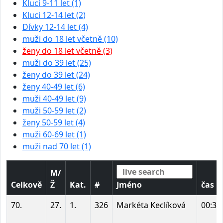
Kluci 9-11 let (1)
Kluci 12-14 let (2)
Dívky 12-14 let (4)
muži do 18 let včetně (10)
ženy do 18 let včetně (3)
muži do 39 let (25)
ženy do 39 let (24)
ženy 40-49 let (6)
muži 40-49 let (9)
muži 50-59 let (2)
ženy 50-59 let (4)
muži 60-69 let (1)
muži nad 70 let (1)
M/
Celkově
Ž
Kat.
#
Jméno
čas
70.
27.
1.
326
Markéta Keclíková
00:33