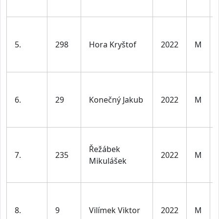
5.
298
Hora Kryštof
2022
M
6.
29
Konečný Jakub
2022
M
Řežábek
7.
235
2022
M
Mikulášek
8.
9
Vilímek Viktor
2022
M