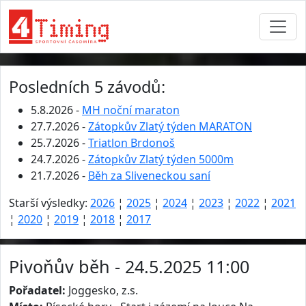
Posledních 5 závodů:
5.8.2026 -
MH noční maraton
27.7.2026 -
Zátopkův Zlatý týden MARATON
25.7.2026 -
Triatlon Brdonoš
24.7.2026 -
Zátopkův Zlatý týden 5000m
21.7.2026 -
Běh za Sliveneckou saní
Starší výsledky:
2026
¦
2025
¦
2024
¦
2023
¦
2022
¦
2021
¦
2020
¦
2019
¦
2018
¦
2017
Pivoňův běh - 24.5.2025 11:00
Pořadatel:
Joggesko, z.s.