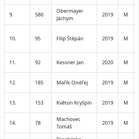
Obermayer
9.
580
2019
M
Jáchym
10.
95
Filip Štěpán
2019
M
11.
92
Kessner Jan
2020
M
12.
185
Mařík Ondřej
2019
M
13.
153
Květon Kryšpín
2019
M
Machovec
14.
78
2019
M
Tomáš