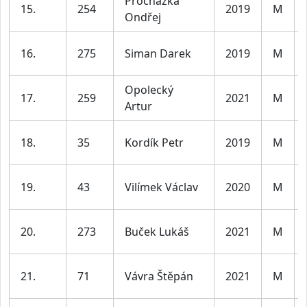
Procházka
15.
254
2019
M
Ondřej
16.
275
Siman Darek
2019
M
Opolecký
17.
259
2021
M
Artur
18.
35
Kordík Petr
2019
M
19.
43
Vilímek Václav
2020
M
20.
273
Buček Lukáš
2021
M
21.
71
Vávra Štěpán
2021
M