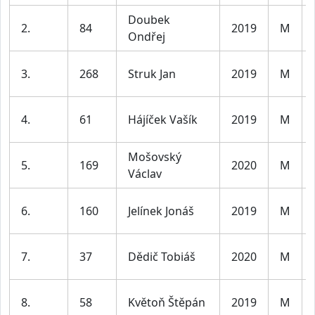
Doubek
2.
84
2019
M
Ondřej
3.
268
Struk Jan
2019
M
4.
61
Hájíček Vašík
2019
M
Mošovský
5.
169
2020
M
Václav
6.
160
Jelínek Jonáš
2019
M
7.
37
Dědič Tobiáš
2020
M
8.
58
Květoň Štěpán
2019
M