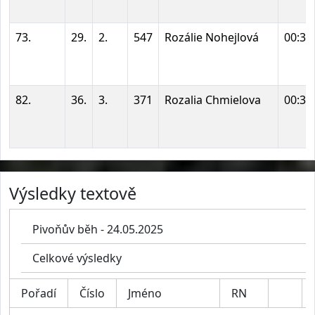
73.
29.
2.
547
Rozálie Nohejlová
00:34
82.
36.
3.
371
Rozalia Chmielova
00:36
Výsledky textově
Pivoňův běh - 24.05.2025
Celkové výsledky
Pořadí
Číslo
Jméno
RN