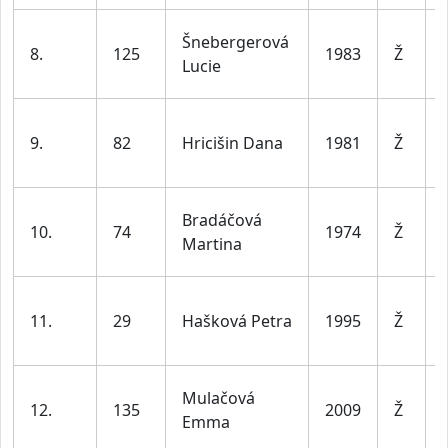
Šnebergerová
8.
125
1983
Ž
Lucie
9.
82
Hricišin Dana
1981
Ž
Bradáčová
10.
74
1974
Ž
Martina
11.
29
Hašková Petra
1995
Ž
Mulačová
12.
135
2009
Ž
Emma