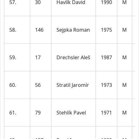
57.
30
Havlík David
1990
M
58.
146
Sejpka Roman
1975
M
59.
17
Drechsler Aleš
1987
M
60.
56
Stratil Jaromír
1973
M
61.
79
Stehlík Pavel
1971
M