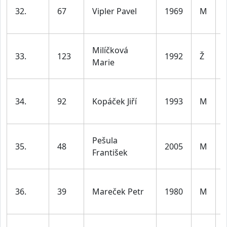
32.
67
Vipler Pavel
1969
M
Milíčková
33.
123
1992
Ž
Marie
34.
92
Kopáček Jiří
1993
M
Pešula
35.
48
2005
M
František
36.
39
Mareček Petr
1980
M