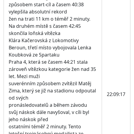
způsobem start-cíl a časem 40:38
vylepšila absolutní rekord
žen na trati 11 km o téměř 2 minuty.
Na druhém místě s časem 42:45
skončila loňská vítězka
Klára Kačerovská z Lokomotivy
Beroun, třetí místo vybojovala Lenka
Koubková ze Spartaku
Praha 4, která se časem 44:21 stala
zároveň vítězkou kategorie žen nad 35
let. Mezi muži
suverénním způsobem zvítězil Matěj
Zima, který se již na stadionu odpoutal
22:09:17
od svých
pronásledovatelů a během závodu
svůj náskok dále navyšoval, v cíli byl
jeho náskok před
ostatními téměř 2 minuty. Tento
letošní trojnásobný medailista ze