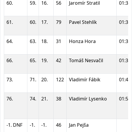
60.
59.
16.
56
Jaromír Stratil
01:31
61.
60.
17.
79
Pavel Stehlík
01:34
64.
63.
18.
31
Honza Hora
01:36
66.
65.
19.
42
Tomáš Nesvačil
01:36
73.
71.
20.
122
Vladimír Fábik
01:44
76.
74.
21.
38
Vladimír Lysenko
01:51
-1. DNF
-1.
-1.
46
Jan Pejša