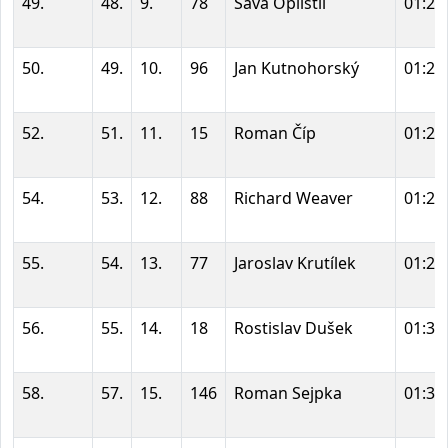
49.
48.
9.
78
Sáva Oplištil
01:27
50.
49.
10.
96
Jan Kutnohorský
01:27
52.
51.
11.
15
Roman Číp
01:27
54.
53.
12.
88
Richard Weaver
01:29
55.
54.
13.
77
Jaroslav Krutílek
01:29
56.
55.
14.
18
Rostislav Dušek
01:30
58.
57.
15.
146
Roman Sejpka
01:31