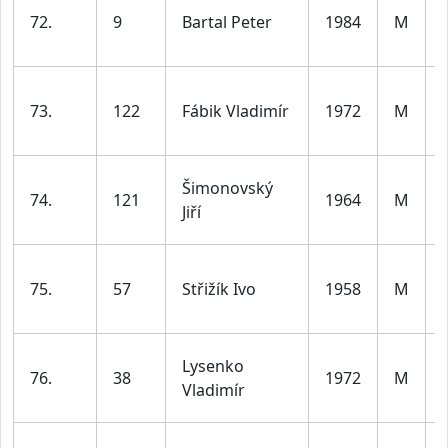
72.
9
Bartal Peter
1984
M
73.
122
Fábik Vladimír
1972
M
Šimonovský
74.
121
1964
M
Jiří
75.
57
Střižík Ivo
1958
M
Lysenko
76.
38
1972
M
Vladimír