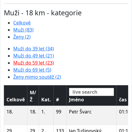
Muži - 18 km - kategorie
Celkové
Muži (83)
Ženy (2)
Muži do 39 let (34)
Muži do 49 let (21)
Muži do 59 let (23)
Muži do 69 let (5)
Ženy mimo soutěž (2)
M/
Celkově
Ž
Kat.
#
Jméno
čas
18.
18.
1.
99
Petr Švarc
01:10
29.
29.
2.
133
Jan Tušinovský
01:16