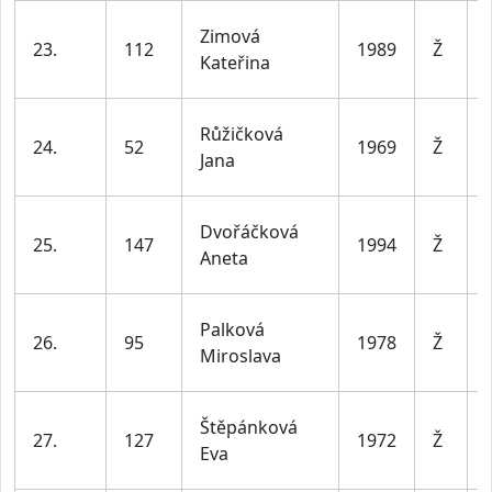
Zimová
23.
112
1989
Ž
Kateřina
Růžičková
24.
52
1969
Ž
Jana
Dvořáčková
25.
147
1994
Ž
Aneta
Palková
26.
95
1978
Ž
Miroslava
Štěpánková
27.
127
1972
Ž
Eva