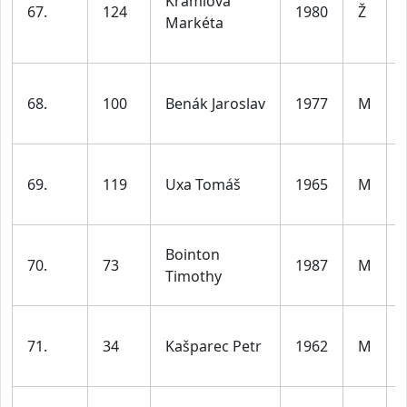
Kramlová
67.
124
1980
Ž
Markéta
68.
100
Benák Jaroslav
1977
M
69.
119
Uxa Tomáš
1965
M
Bointon
70.
73
1987
M
Timothy
71.
34
Kašparec Petr
1962
M