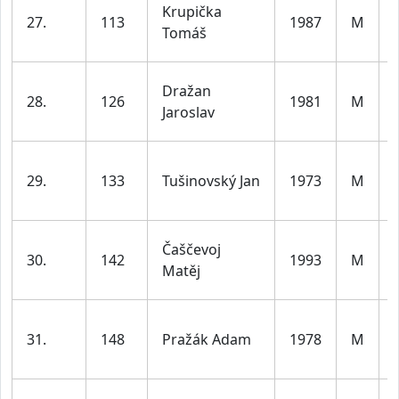
Krupička
27.
113
1987
M
Tomáš
Dražan
28.
126
1981
M
Jaroslav
29.
133
Tušinovský Jan
1973
M
Čaščevoj
30.
142
1993
M
Matěj
31.
148
Pražák Adam
1978
M