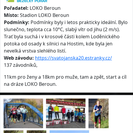
Pořadatel:
LOKO Beroun
Místo:
Stadion LOKO Beroun
Podmínky:
Podmínky byly i letos prakticky ideální. Bylo
slunečno, teplota cca 10°C, slabý vítr od jihu (2 m/s).
Trať byla suchá i v krosové části kolem Loděnického
potoka od osady k silnici na Hostim, kde byla jen
nevelká vrstva slehlého listí.
Web závodu:
https://svatojanska20.estranky.cz/
137 závodníků,
11km pro ženy a 18km pro muže, tam a zpět, start a cíl
na dráze LOKO Beroun.