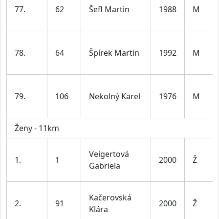
77.
62
Šefl Martin
1988
M
78.
64
Špírek Martin
1992
M
79.
106
Nekolný Karel
1976
M
Ženy - 11km
Veigertová
1.
1
2000
Ž
Gabriela
Kačerovská
2.
91
2000
Ž
Klára