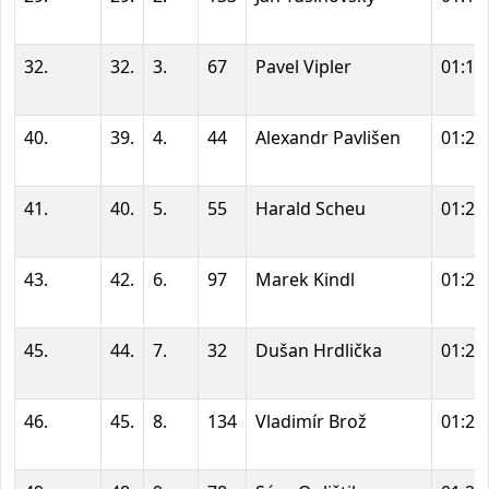
32.
32.
3.
67
Pavel Vipler
01:17
40.
39.
4.
44
Alexandr Pavlišen
01:20
41.
40.
5.
55
Harald Scheu
01:20
43.
42.
6.
97
Marek Kindl
01:21
45.
44.
7.
32
Dušan Hrdlička
01:23
46.
45.
8.
134
Vladimír Brož
01:25