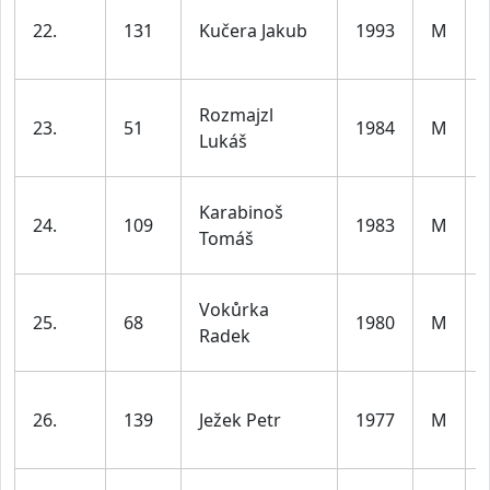
22.
131
Kučera Jakub
1993
M
Rozmajzl
23.
51
1984
M
Lukáš
Karabinoš
24.
109
1983
M
Tomáš
Vokůrka
25.
68
1980
M
Radek
26.
139
Ježek Petr
1977
M