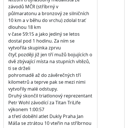
závodů MČR (stříbrný v
půlmaratonu a bronzový ze silničních
10 km a v běhu do vrchu) zdolal trať
dlouhou 18 km
v čase 59:15 a jako jediný se letos
dostal pod 1 hodinu. Za ním se
vytvořila skupinka zprvu
čtyř, později již jen tří mužů bojujících o
dvě zbývající místa na stupních vítězů,
ti se drželi
pohromadě až do závěrečných tří
kilometrů a teprve pak se mezi nimi
vytvořily malé odstupy.
Druhý skončil triatlonový reprezentant
Petr Wohl závodící za Titan TriLife
výkonem 1:00:57
a třetí doběhl atlet Dukly Praha Jan
Máša se ztrátou 10 vteřin na stříbrnou