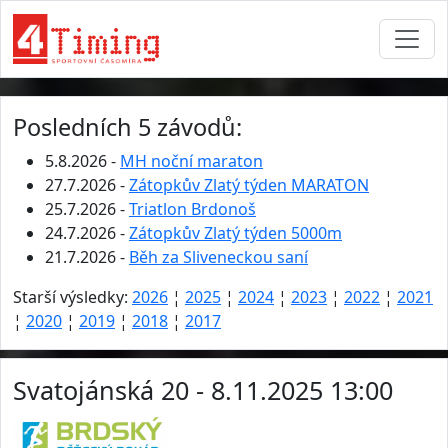
Posledních 5 závodů:
5.8.2026 -
MH noční maraton
27.7.2026 -
Zátopkův Zlatý týden MARATON
25.7.2026 -
Triatlon Brdonoš
24.7.2026 -
Zátopkův Zlatý týden 5000m
21.7.2026 -
Běh za Sliveneckou saní
Starší výsledky:
2026
¦
2025
¦
2024
¦
2023
¦
2022
¦
2021
¦
2020
¦
2019
¦
2018
¦
2017
Svatojánská 20 - 8.11.2025 13:00