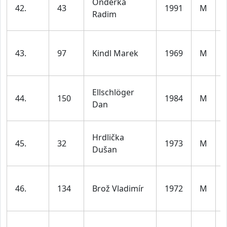
Onderka
42.
43
1991
M
Radim
43.
97
Kindl Marek
1969
M
Ellschlöger
44.
150
1984
M
Dan
Hrdlička
45.
32
1973
M
Dušan
46.
134
Brož Vladimír
1972
M