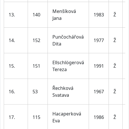
Menšíková
13.
140
1983
Ž
Jana
Punčochářová
14.
152
1977
Ž
Dita
Ellschlögerová
15.
151
1991
Ž
Tereza
Řechková
16.
53
1967
Ž
Svatava
Hacaperková
17.
115
1986
Ž
Eva