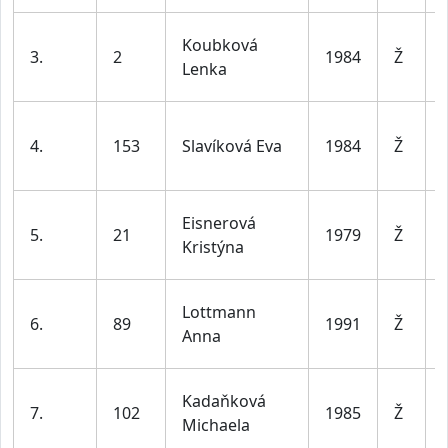
Koubková
3.
2
1984
Ž
Lenka
4.
153
Slavíková Eva
1984
Ž
Eisnerová
5.
21
1979
Ž
Kristýna
Lottmann
6.
89
1991
Ž
Anna
Kadaňková
7.
102
1985
Ž
Michaela