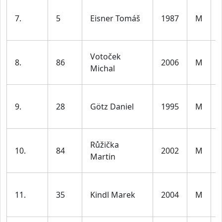
7.
5
Eisner Tomáš
1987
M
Votoček
8.
86
2006
M
Michal
9.
28
Götz Daniel
1995
M
Růžička
10.
84
2002
M
Martin
11.
35
Kindl Marek
2004
M