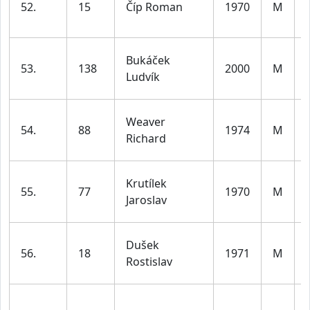
52.
15
Číp Roman
1970
M
Bukáček
53.
138
2000
M
Ludvík
Weaver
54.
88
1974
M
Richard
Krutílek
55.
77
1970
M
Jaroslav
Dušek
56.
18
1971
M
Rostislav