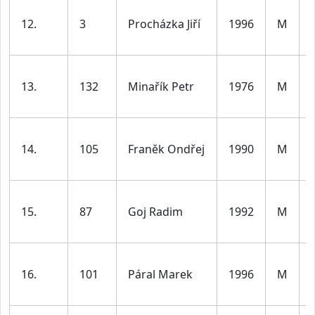
12.
3
Procházka Jiří
1996
M
13.
132
Minařík Petr
1976
M
14.
105
Franěk Ondřej
1990
M
15.
87
Goj Radim
1992
M
16.
101
Páral Marek
1996
M