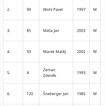
2.
90
Wohl Pavel
1997
M
3.
85
Máša Jan
2003
M
4.
93
Marek Matěj
2002
M
Zeman
5.
4
1993
M
Zdeněk
6.
120
Šneberger Jan
1985
M