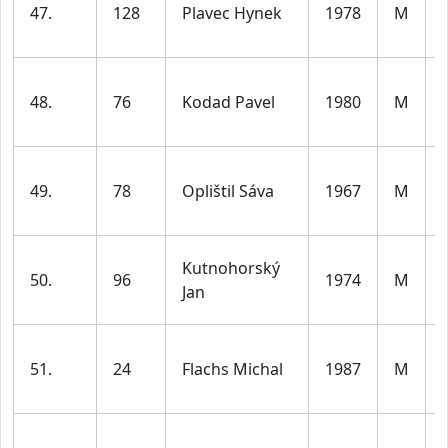
47.
128
Plavec Hynek
1978
M
48.
76
Kodad Pavel
1980
M
49.
78
Oplištil Sáva
1967
M
Kutnohorský
50.
96
1974
M
Jan
51.
24
Flachs Michal
1987
M