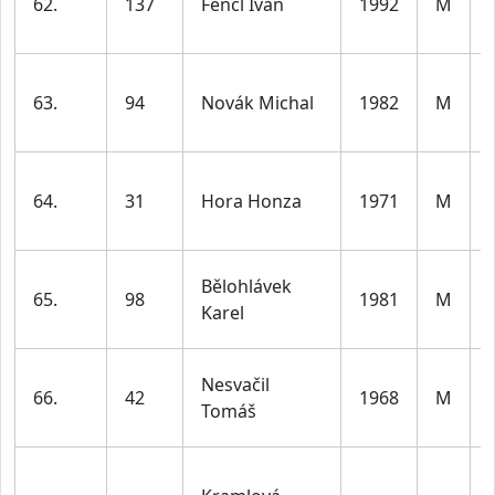
62.
137
Fencl Ivan
1992
M
63.
94
Novák Michal
1982
M
64.
31
Hora Honza
1971
M
Bělohlávek
65.
98
1981
M
Karel
Nesvačil
66.
42
1968
M
Tomáš