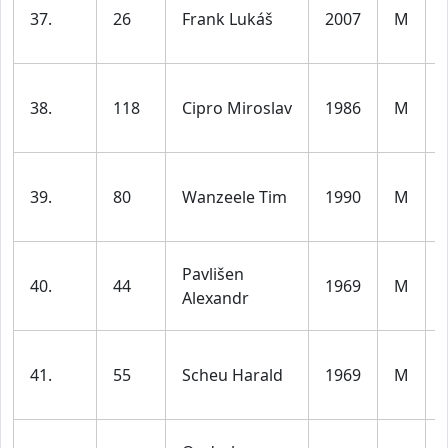
37.
26
Frank Lukáš
2007
M
38.
118
Cipro Miroslav
1986
M
39.
80
Wanzeele Tim
1990
M
Pavlišen
40.
44
1969
M
Alexandr
41.
55
Scheu Harald
1969
M