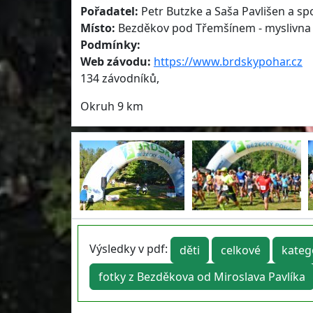
Pořadatel:
Petr Butzke a Saša Pavlišen a sp
Místo:
Bezděkov pod Třemšínem - myslivna
Podmínky:
Web závodu:
https://www.brdskypohar.cz
134 závodníků,
Okruh 9 km
Výsledky v pdf:
děti
celkové
kateg
fotky z Bezděkova od Miroslava Pavlíka