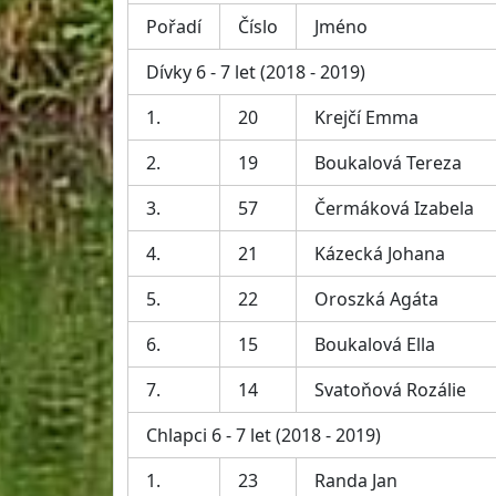
Pořadí
Číslo
Jméno
Dívky 6 - 7 let (2018 - 2019)
1.
20
Krejčí Emma
2.
19
Boukalová Tereza
3.
57
Čermáková Izabela
4.
21
Kázecká Johana
5.
22
Oroszká Agáta
6.
15
Boukalová Ella
7.
14
Svatoňová Rozálie
Chlapci 6 - 7 let (2018 - 2019)
1.
23
Randa Jan