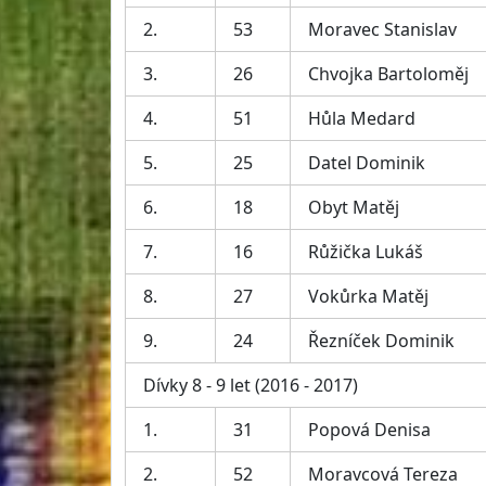
2.
53
Moravec Stanislav
3.
26
Chvojka Bartoloměj
4.
51
Hůla Medard
5.
25
Datel Dominik
6.
18
Obyt Matěj
7.
16
Růžička Lukáš
8.
27
Vokůrka Matěj
9.
24
Řezníček Dominik
Dívky 8 - 9 let (2016 - 2017)
1.
31
Popová Denisa
2.
52
Moravcová Tereza