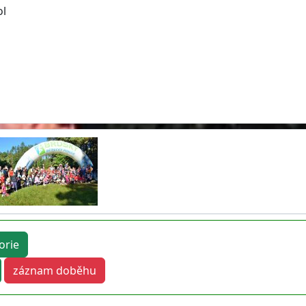
ol
orie
záznam doběhu