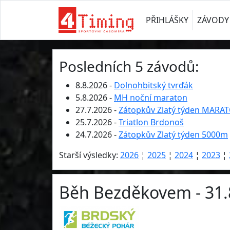
PŘIHLÁŠKY
ZÁVODY
Posledních 5 závodů:
8.8.2026 -
Dolnohbitský tvrďák
5.8.2026 -
MH noční maraton
27.7.2026 -
Zátopkův Zlatý týden MARA
25.7.2026 -
Triatlon Brdonoš
24.7.2026 -
Zátopkův Zlatý týden 5000m
Starší výsledky:
2026
¦
2025
¦
2024
¦
2023
¦
Běh Bezděkovem - 31.