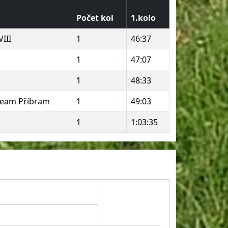
Počet kol
1.kolo
III
1
46:37
1
47:07
1
48:33
 team Příbram
1
49:03
1
1:03:35