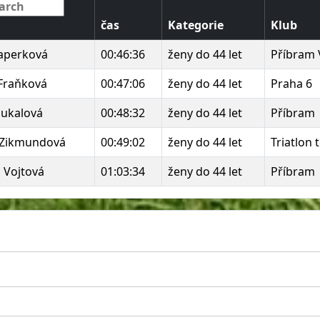
čas
Kategorie
Klub
aperková
00:46:36
ženy do 44 let
Příbram V
Fraňková
00:47:06
ženy do 44 let
Praha 6
ukalová
00:48:32
ženy do 44 let
Příbram
 Zikmundová
00:49:02
ženy do 44 let
Triatlon
 Vojtová
01:03:34
ženy do 44 let
Příbram