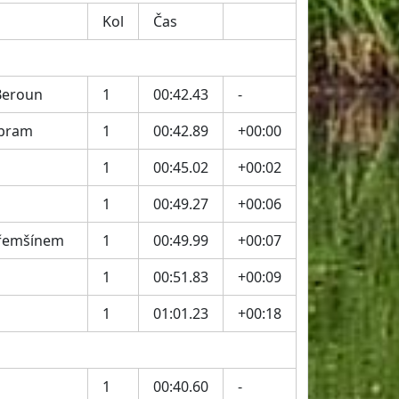
Kol
Čas
Beroun
1
00:42.43
-
íbram
1
00:42.89
+00:00
1
00:45.02
+00:02
1
00:49.27
+00:06
Třemšínem
1
00:49.99
+00:07
1
00:51.83
+00:09
1
01:01.23
+00:18
1
00:40.60
-