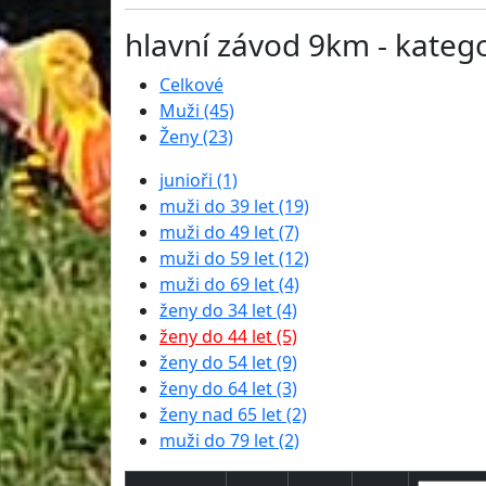
hlavní závod 9km - kateg
Celkové
Muži (45)
Ženy (23)
junioři (1)
muži do 39 let (19)
muži do 49 let (7)
muži do 59 let (12)
muži do 69 let (4)
ženy do 34 let (4)
ženy do 44 let (5)
ženy do 54 let (9)
ženy do 64 let (3)
ženy nad 65 let (2)
muži do 79 let (2)