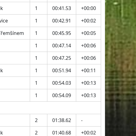
ák
1
00:41.53
+00:00
ice
1
00:42.91
+00:02
Třemšínem
1
00:45.95
+00:05
1
00:47.14
+00:06
1
00:47.25
+00:06
ák
1
00:51.94
+00:11
1
00:54.03
+00:13
1
00:54.09
+00:13
2
01:38.62
-
ák
2
01:40.68
+00:02