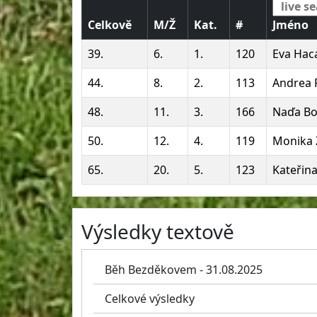
Celkově
M/Ž
Kat.
#
Jméno
39.
6.
1.
120
Eva Hac
44.
8.
2.
113
Andrea 
48.
11.
3.
166
Naďa Bo
50.
12.
4.
119
Monika
65.
20.
5.
123
Kateřina
Výsledky textově
Běh Bezděkovem - 31.08.2025
Celkové výsledky