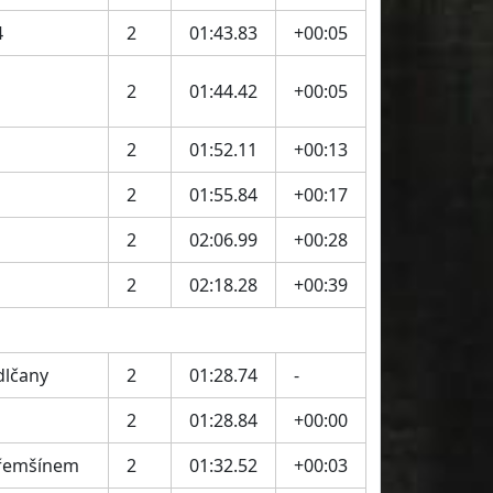
4
2
01:43.83
+00:05
2
01:44.42
+00:05
2
01:52.11
+00:13
2
01:55.84
+00:17
2
02:06.99
+00:28
2
02:18.28
+00:39
dlčany
2
01:28.74
-
2
01:28.84
+00:00
Třemšínem
2
01:32.52
+00:03