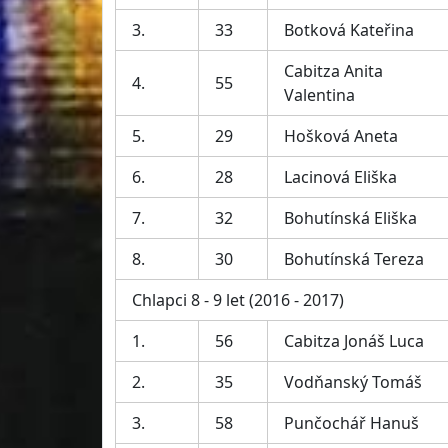
3.
33
Botková Kateřina
Cabitza Anita
4.
55
Valentina
5.
29
Hošková Aneta
6.
28
Lacinová Eliška
7.
32
Bohutínská Eliška
8.
30
Bohutínská Tereza
Chlapci 8 - 9 let (2016 - 2017)
1.
56
Cabitza Jonáš Luca
2.
35
Vodňanský Tomáš
3.
58
Punčochář Hanuš