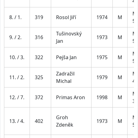
49
Mu
8. / 1.
319
Rosol Jiří
1974
M
59
Tušinovský
Mu
9. / 2.
316
1973
M
Jan
59
Mu
10. / 3.
322
Pejša Jan
1975
M
59
Zadražil
Mu
11. / 2.
325
1979
M
Michal
49
Mu
12. / 7.
372
Primas Aron
1998
M
39
Groh
Mu
13. / 4.
402
1973
M
Zdeněk
59