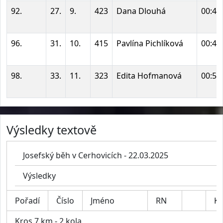
92.
27.
9.
423
Dana Dlouhá
00:48
96.
31.
10.
415
Pavlína Pichlíková
00:49
98.
33.
11.
323
Edita Hofmanová
00:53
Výsledky textově
Josefský běh v Cerhovicích - 22.03.2025
Výsledky
Pořadí
Číslo
Jméno
RN
Ka
Kros 7 km - 2 kola