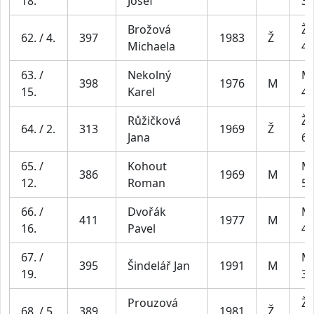
18.
Josef
39
Brožová
Že
62. / 4.
397
1983
Ž
Michaela
44
63. /
Nekolný
Mu
398
1976
M
15.
Karel
49
Růžičková
Že
64. / 2.
313
1969
Ž
Jana
64
65. /
Kohout
Mu
386
1969
M
12.
Roman
59
66. /
Dvořák
Mu
411
1977
M
16.
Pavel
49
67. /
Mu
395
Šindelář Jan
1991
M
19.
39
Prouzová
Že
68. / 5.
389
1981
Ž