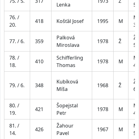
75. / 5.
317
1973
Ž
Lenka
54
76. /
Mu
418
Košťál Josef
1995
M
20.
39
Palková
Že
77. / 6.
359
1978
Ž
Miroslava
54
78. /
Schifferling
Mu
410
1978
M
18.
Thomas
49
Kubíková
Že
79. / 6.
348
1968
Ž
Míša
64
80. /
Šopejstal
Mu
421
1978
M
19.
Petr
49
81. /
Žahour
Mu
426
1967
M
14.
Pavel
59