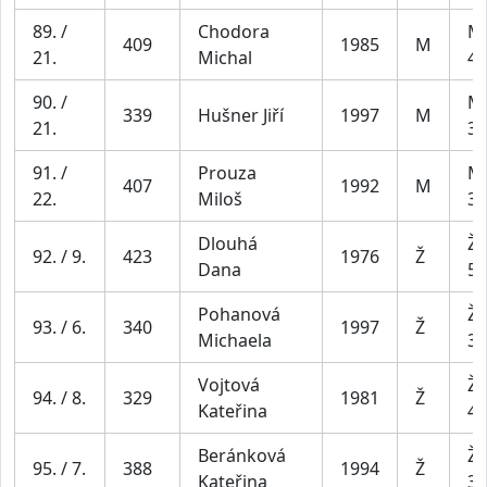
89. /
Chodora
Mu
409
1985
M
21.
Michal
49
90. /
Mu
339
Hušner Jiří
1997
M
21.
39
91. /
Prouza
Mu
407
1992
M
22.
Miloš
39
Dlouhá
Že
92. / 9.
423
1976
Ž
Dana
54
Pohanová
Že
93. / 6.
340
1997
Ž
Michaela
34
Vojtová
Že
94. / 8.
329
1981
Ž
Kateřina
44
Beránková
Že
95. / 7.
388
1994
Ž
Kateřina
34