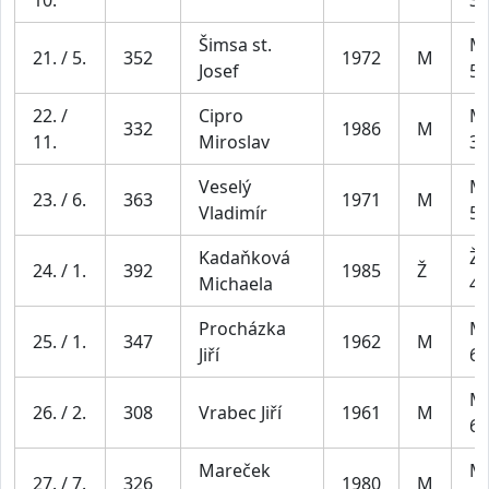
Šimsa st.
Mu
21. / 5.
352
1972
M
Josef
59
22. /
Cipro
Mu
332
1986
M
11.
Miroslav
39
Veselý
Mu
23. / 6.
363
1971
M
Vladimír
59
Kadaňková
Že
24. / 1.
392
1985
Ž
Michaela
44
Procházka
Mu
25. / 1.
347
1962
M
Jiří
69
Mu
26. / 2.
308
Vrabec Jiří
1961
M
69
Mareček
Mu
27. / 7.
326
1980
M