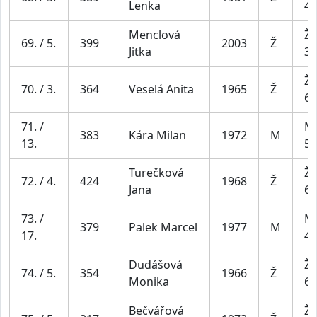
Lenka
44
Menclová
Že
69. / 5.
399
2003
Ž
Jitka
34
Že
70. / 3.
364
Veselá Anita
1965
Ž
64
71. /
Mu
383
Kára Milan
1972
M
13.
59
Turečková
Že
72. / 4.
424
1968
Ž
Jana
64
73. /
Mu
379
Palek Marcel
1977
M
17.
49
Dudášová
Že
74. / 5.
354
1966
Ž
Monika
64
Bečvářová
Že