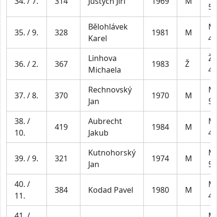
34. / 7.
314
Justych Jiří
1969
M
59
Bělohlávek
Mu
35. / 9.
328
1981
M
Karel
49
Linhova
Že
36. / 2.
367
1983
Ž
Michaela
44
Rechnovský
Mu
37. / 8.
370
1970
M
Jan
59
38. /
Aubrecht
Mu
419
1984
M
10.
Jakub
49
Kutnohorský
Mu
39. / 9.
321
1974
M
Jan
59
40. /
Mu
384
Kodad Pavel
1980
M
11.
49
41. /
Mu