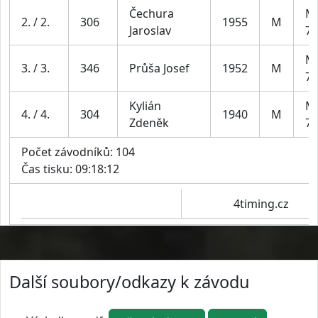
Čechura
Mu
2. / 2.
306
1955
M
Jaroslav
70
Mu
3. / 3.
346
Průša Josef
1952
M
70
Kylián
Mu
4. / 4.
304
1940
M
Zdeněk
70
Počet závodníků: 104
Čas tisku: 09:18:12
4timing.cz
Další soubory/odkazy k závodu