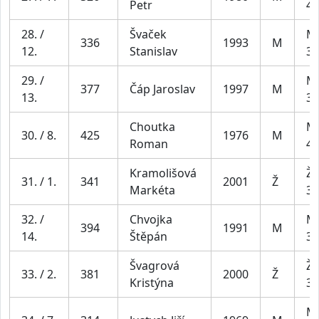
Petr
49
28. /
Švaček
Mu
336
1993
M
12.
Stanislav
39
29. /
Mu
377
Čáp Jaroslav
1997
M
13.
39
Choutka
Mu
30. / 8.
425
1976
M
Roman
49
Kramolišová
Že
31. / 1.
341
2001
Ž
Markéta
34
32. /
Chvojka
Mu
394
1991
M
14.
Štěpán
39
Švagrová
Že
33. / 2.
381
2000
Ž
Kristýna
34
Mu