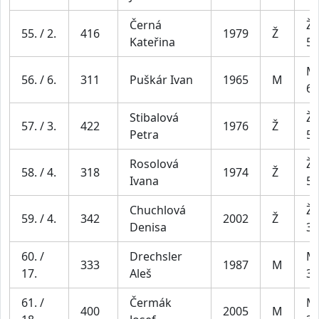
Černá
Že
55. / 2.
416
1979
Ž
Kateřina
54
Mu
56. / 6.
311
Puškár Ivan
1965
M
69
Stibalová
Že
57. / 3.
422
1976
Ž
Petra
54
Rosolová
Že
58. / 4.
318
1974
Ž
Ivana
54
Chuchlová
Že
59. / 4.
342
2002
Ž
Denisa
34
60. /
Drechsler
Mu
333
1987
M
17.
Aleš
39
61. /
Čermák
Mu
400
2005
M