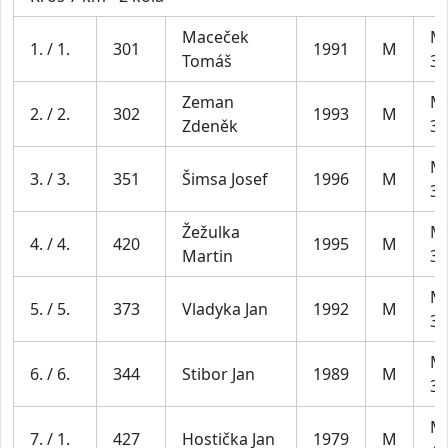
Maceček
Mu
1. / 1.
301
1991
M
Tomáš
39
Zeman
Mu
2. / 2.
302
1993
M
Zdeněk
39
Mu
3. / 3.
351
Šimsa Josef
1996
M
39
Žežulka
Mu
4. / 4.
420
1995
M
Martin
39
Mu
5. / 5.
373
Vladyka Jan
1992
M
39
Mu
6. / 6.
344
Stibor Jan
1989
M
39
Mu
7. / 1.
427
Hostička Jan
1979
M