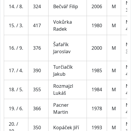
Mu
14. / 8.
324
Bečvář Filip
2006
M
39
Vokůrka
Mu
15. / 3.
417
1980
M
Radek
49
Šafařík
Mu
16. / 9.
376
2000
M
Jaroslav
39
Turčiačík
Mu
17. / 4.
390
1985
M
Jakub
49
Rozmajzl
Mu
18. / 5.
355
1984
M
Lukáš
49
Pacner
Mu
19. / 6.
366
1978
M
Martin
49
20. /
Mu
350
Kopáček Jiří
1993
M
10.
39