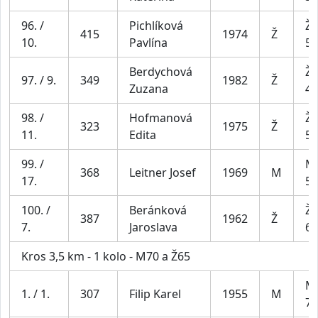
96. /
Pichlíková
Že
415
1974
Ž
10.
Pavlína
54
Berdychová
Že
97. / 9.
349
1982
Ž
Zuzana
44
98. /
Hofmanová
Že
323
1975
Ž
11.
Edita
54
99. /
Mu
368
Leitner Josef
1969
M
17.
59
100. /
Beránková
Že
387
1962
Ž
7.
Jaroslava
64
Kros 3,5 km - 1 kolo - M70 a Ž65
Mu
1. / 1.
307
Filip Karel
1955
M
70