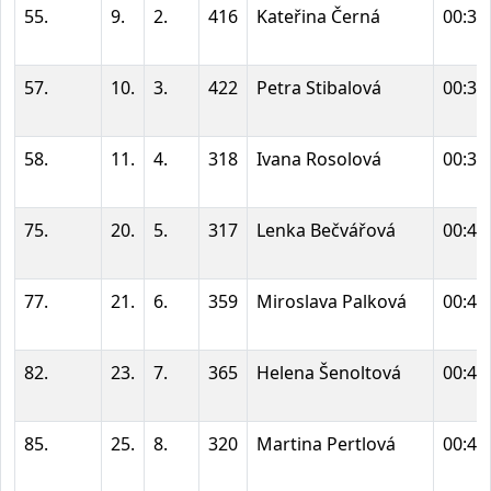
55.
9.
2.
416
Kateřina Černá
00:37
57.
10.
3.
422
Petra Stibalová
00:37
58.
11.
4.
318
Ivana Rosolová
00:38
75.
20.
5.
317
Lenka Bečvářová
00:42
77.
21.
6.
359
Miroslava Palková
00:42
82.
23.
7.
365
Helena Šenoltová
00:44
85.
25.
8.
320
Martina Pertlová
00:45