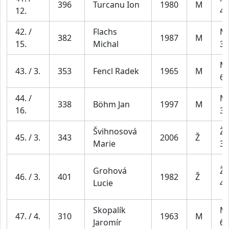
396
Turcanu Ion
1980
M
12.
49
42. /
Flachs
Mu
382
1987
M
15.
Michal
39
Mu
43. / 3.
353
Fencl Radek
1965
M
69
44. /
Mu
338
Böhm Jan
1997
M
16.
39
Švihnosová
Že
45. / 3.
343
2006
Ž
Marie
34
Grohová
Že
46. / 3.
401
1982
Ž
Lucie
44
Skopalík
Mu
47. / 4.
310
1963
M
Jaromír
69