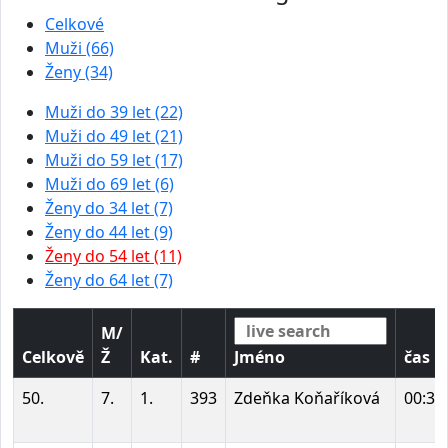
Celkové
Muži (66)
Ženy (34)
Muži do 39 let (22)
Muži do 49 let (21)
Muži do 59 let (17)
Muži do 69 let (6)
Ženy do 34 let (7)
Ženy do 44 let (9)
Ženy do 54 let (11)
Ženy do 64 let (7)
M/
Celkově
Ž
Kat.
#
Jméno
čas
50.
7.
1.
393
Zdeňka Koňaříková
00:36