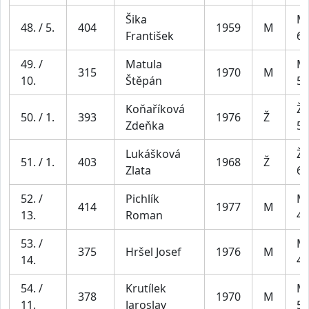
Šika
Mu
48. / 5.
404
1959
M
František
69
49. /
Matula
Mu
315
1970
M
10.
Štěpán
59
Koňaříková
Že
50. / 1.
393
1976
Ž
Zdeňka
54
Lukášková
Že
51. / 1.
403
1968
Ž
Zlata
64
52. /
Pichlík
Mu
414
1977
M
13.
Roman
49
53. /
Mu
375
Hršel Josef
1976
M
14.
49
54. /
Krutílek
Mu
378
1970
M
11.
Jaroslav
59