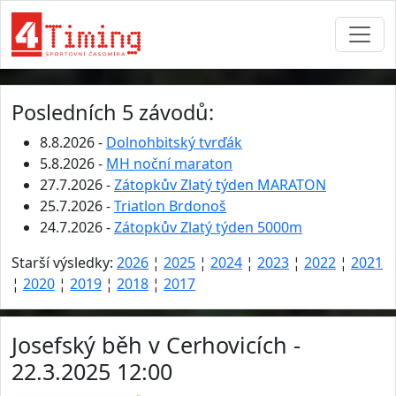
Posledních 5 závodů:
8.8.2026 -
Dolnohbitský tvrďák
5.8.2026 -
MH noční maraton
27.7.2026 -
Zátopkův Zlatý týden MARATON
25.7.2026 -
Triatlon Brdonoš
24.7.2026 -
Zátopkův Zlatý týden 5000m
Starší výsledky:
2026
¦
2025
¦
2024
¦
2023
¦
2022
¦
2021
¦
2020
¦
2019
¦
2018
¦
2017
Josefský běh v Cerhovicích -
22.3.2025 12:00