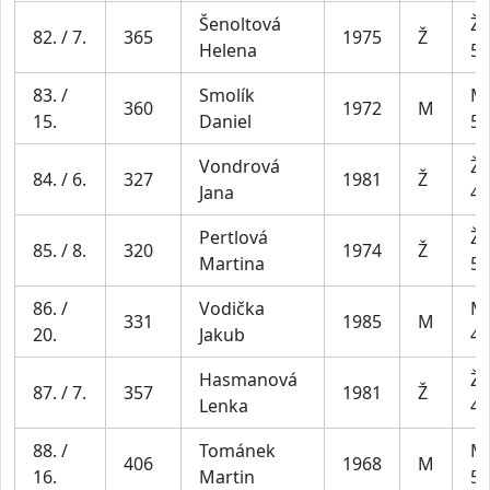
Šenoltová
Že
82. / 7.
365
1975
Ž
Helena
54
83. /
Smolík
Mu
360
1972
M
15.
Daniel
59
Vondrová
Že
84. / 6.
327
1981
Ž
Jana
44
Pertlová
Že
85. / 8.
320
1974
Ž
Martina
54
86. /
Vodička
Mu
331
1985
M
20.
Jakub
49
Hasmanová
Že
87. / 7.
357
1981
Ž
Lenka
44
88. /
Tománek
Mu
406
1968
M
16.
Martin
59