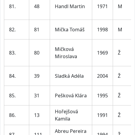
81.
48
Handl Martin
1971
M
82.
81
Mička Tomáš
1998
M
Mičková
83.
80
1969
Ž
Miroslava
84.
39
Sladká Adéla
2004
Ž
85.
31
Pešková Klára
1995
Ž
Hořejšová
86.
13
1991
Ž
Kamila
Abreu Pereira
87.
111
1994
Ž