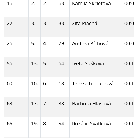
16.
2.
2.
63
Kamila Škrletová
00:07
22.
3.
3.
33
Zita Plachá
00:07
26.
5.
4.
79
Andrea Píchová
00:08
56.
13.
5.
64
Iveta Sušková
00:10
60.
16.
6.
18
Tereza Linhartová
00:10
63.
17.
7.
88
Barbora Hlasová
00:10
66.
19.
8.
54
Rozálie Svatková
00:10