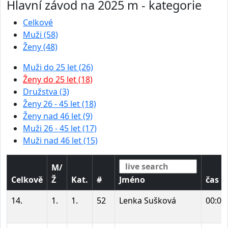
Hlavní závod na 2025 m - kategorie
Celkové
Muži (58)
Ženy (48)
Muži do 25 let (26)
Ženy do 25 let (18)
Družstva (3)
Ženy 26 - 45 let (18)
Ženy nad 46 let (9)
Muži 26 - 45 let (17)
Muži nad 46 let (15)
M/
Celkově
Ž
Kat.
#
Jméno
čas
14.
1.
1.
52
Lenka Sušková
00:07