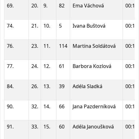
69.
20.
9.
82
Ema Váchová
00:11
74.
21.
10.
5
Ivana Buštová
00:11
76.
23.
11.
114
Martina Soldátová
00:11
77.
24.
12.
61
Barbora Kozlová
00:11
84.
26.
13.
39
Adéla Sladká
00:12
90.
32.
14.
66
Jana Pazderníková
00:12
91.
33.
15.
60
Adéla Janoušková
00:12