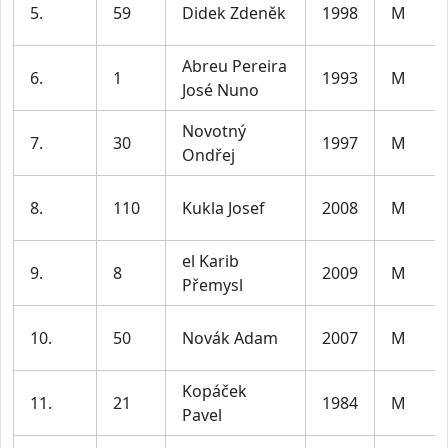
5.
59
Didek Zdeněk
1998
M
Abreu Pereira
6.
1
1993
M
José Nuno
Novotný
7.
30
1997
M
Ondřej
8.
110
Kukla Josef
2008
M
el Karib
9.
8
2009
M
Přemysl
10.
50
Novák Adam
2007
M
Kopáček
11.
21
1984
M
Pavel