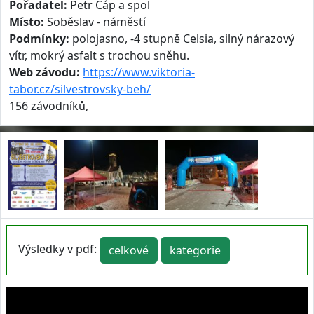
Pořadatel:
Petr Čáp a spol
Místo:
Soběslav - náměstí
Podmínky:
polojasno, -4 stupně Celsia, silný nárazový
vítr, mokrý asfalt s trochou sněhu.
Web závodu:
https://www.viktoria-
tabor.cz/silvestrovsky-beh/
156 závodníků,
Výsledky v pdf:
celkové
kategorie