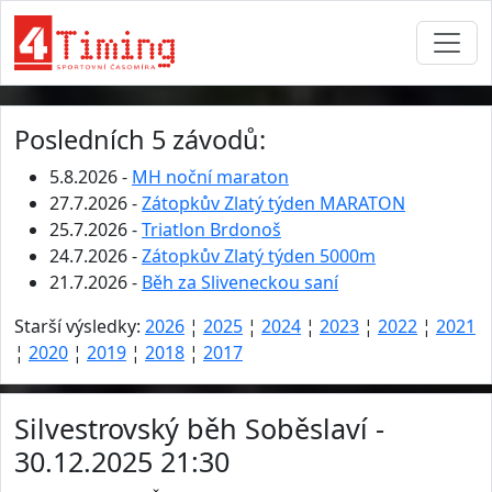
Posledních 5 závodů:
5.8.2026 -
MH noční maraton
27.7.2026 -
Zátopkův Zlatý týden MARATON
25.7.2026 -
Triatlon Brdonoš
24.7.2026 -
Zátopkův Zlatý týden 5000m
21.7.2026 -
Běh za Sliveneckou saní
Starší výsledky:
2026
¦
2025
¦
2024
¦
2023
¦
2022
¦
2021
¦
2020
¦
2019
¦
2018
¦
2017
Silvestrovský běh Soběslaví -
30.12.2025 21:30