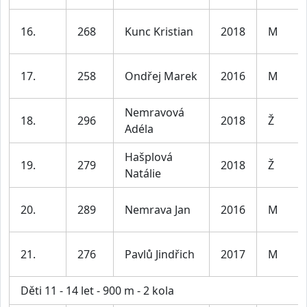
16.
268
Kunc Kristian
2018
M
17.
258
Ondřej Marek
2016
M
Nemravová
18.
296
2018
Ž
Adéla
Hašplová
19.
279
2018
Ž
Natálie
20.
289
Nemrava Jan
2016
M
21.
276
Pavlů Jindřich
2017
M
Děti 11 - 14 let - 900 m - 2 kola