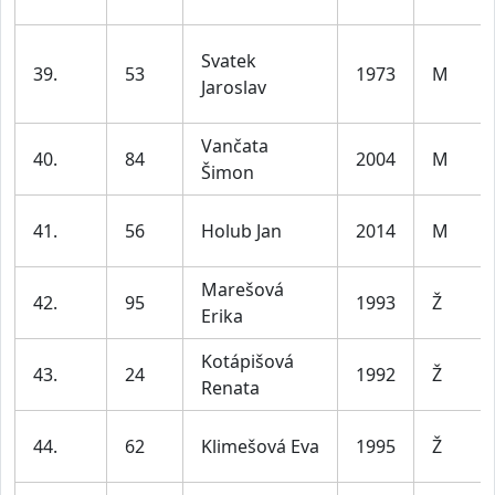
Svatek
39.
53
1973
M
Jaroslav
Vančata
40.
84
2004
M
Šimon
41.
56
Holub Jan
2014
M
Marešová
42.
95
1993
Ž
Erika
Kotápišová
43.
24
1992
Ž
Renata
44.
62
Klimešová Eva
1995
Ž