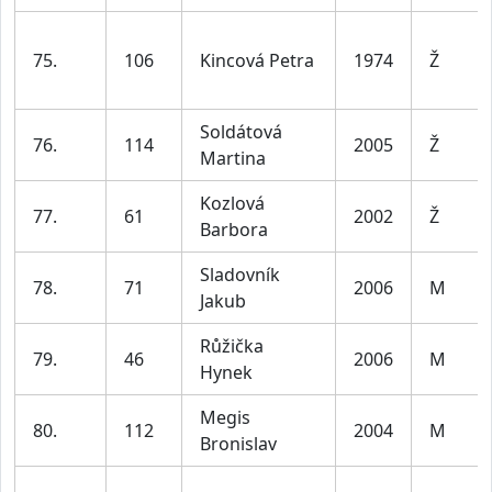
75.
106
Kincová Petra
1974
Ž
Soldátová
76.
114
2005
Ž
Martina
Kozlová
77.
61
2002
Ž
Barbora
Sladovník
78.
71
2006
M
Jakub
Růžička
79.
46
2006
M
Hynek
Megis
80.
112
2004
M
Bronislav