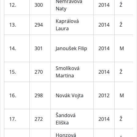
Nemravová
12.
300
2014
Ž
Naty
Kaprálová
13.
294
2014
Ž
Laura
14.
301
Janoušek Filip
2014
M
Smolíková
15.
270
2014
Ž
Martina
16.
298
Novák Vojta
2012
M
Šandová
17.
272
2014
Ž
Eliška
Honzová