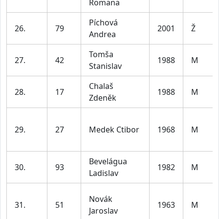
Romana
Píchová
26.
79
2001
Ž
Andrea
Tomša
27.
42
1988
M
Stanislav
Chalaš
28.
17
1988
M
Zdeněk
29.
27
Medek Ctibor
1968
M
Bevelágua
30.
93
1982
M
Ladislav
Novák
31.
51
1963
M
Jaroslav