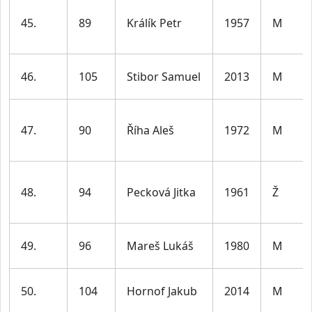
45.
89
Králík Petr
1957
M
46.
105
Stibor Samuel
2013
M
47.
90
Říha Aleš
1972
M
48.
94
Pecková Jitka
1961
Ž
49.
96
Mareš Lukáš
1980
M
50.
104
Hornof Jakub
2014
M