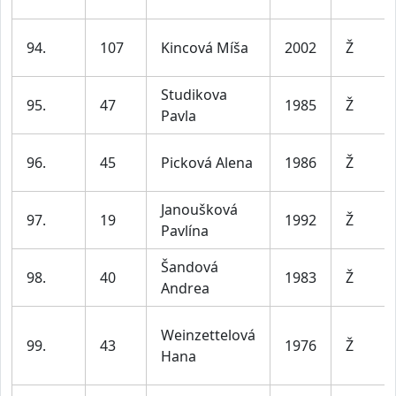
94.
107
Kincová Míša
2002
Ž
Studikova
95.
47
1985
Ž
Pavla
96.
45
Picková Alena
1986
Ž
Janoušková
97.
19
1992
Ž
Pavlína
Šandová
98.
40
1983
Ž
Andrea
Weinzettelová
99.
43
1976
Ž
Hana