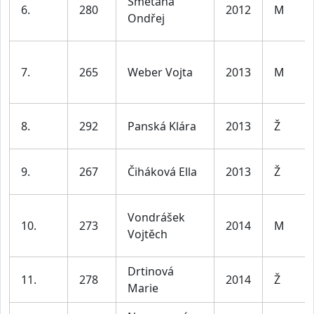
Smetana
6.
280
2012
M
Ondřej
7.
265
Weber Vojta
2013
M
8.
292
Panská Klára
2013
Ž
9.
267
Čiháková Ella
2013
Ž
Vondrášek
10.
273
2014
M
Vojtěch
Drtinová
11.
278
2014
Ž
Marie