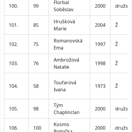
Florbal
100.
99
2000
družst
Soběslav
Hrušková
101.
85
2004
Ž
Marie
Romanovská
102.
75
1997
Ž
Ema
Ambrožová
103.
76
1998
Ž
Natalie
Toufarová
104.
58
1973
Ž
Ivana
Tým
105.
98
2000
družst
Chaplinclan
Kosmo
106.
100
2000
družst
Rolnička