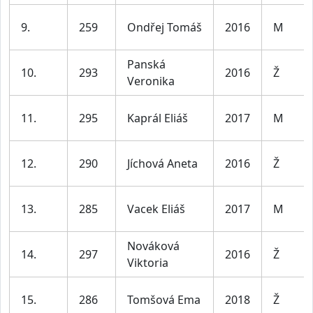
9.
259
Ondřej Tomáš
2016
M
Panská
10.
293
2016
Ž
Veronika
11.
295
Kaprál Eliáš
2017
M
12.
290
Jíchová Aneta
2016
Ž
13.
285
Vacek Eliáš
2017
M
Nováková
14.
297
2016
Ž
Viktoria
15.
286
Tomšová Ema
2018
Ž