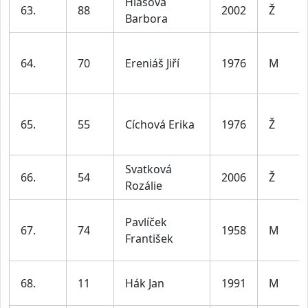
Hlasová
63.
88
2002
Ž
Barbora
64.
70
Ereniáš Jiří
1976
M
65.
55
Cíchová Erika
1976
Ž
Svatková
66.
54
2006
Ž
Rozálie
Pavlíček
67.
74
1958
M
František
68.
11
Hák Jan
1991
M