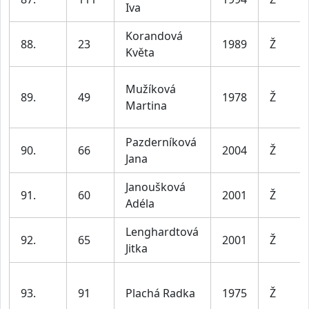
Iva
Korandová
88.
23
1989
Ž
Květa
Mužíková
89.
49
1978
Ž
Martina
Pazderníková
90.
66
2004
Ž
Jana
Janoušková
91.
60
2001
Ž
Adéla
Lenghardtová
92.
65
2001
Ž
Jitka
93.
91
Plachá Radka
1975
Ž