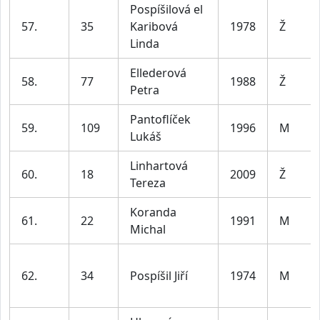
Pospíšilová el
57.
35
Karibová
1978
Ž
Linda
Ellederová
58.
77
1988
Ž
Petra
Pantoflíček
59.
109
1996
M
Lukáš
Linhartová
60.
18
2009
Ž
Tereza
Koranda
61.
22
1991
M
Michal
62.
34
Pospíšil Jiří
1974
M