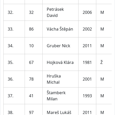
Petrásek
32.
32
2006
M
David
33.
86
Vácha Štěpán
2002
M
34.
10
Gruber Nick
2011
M
35.
67
Hojková Klára
1981
Ž
Hruška
36.
78
2001
M
Michal
Štamberk
37.
41
1993
M
Milan
38.
97
Mareš Lukáš
2011
M