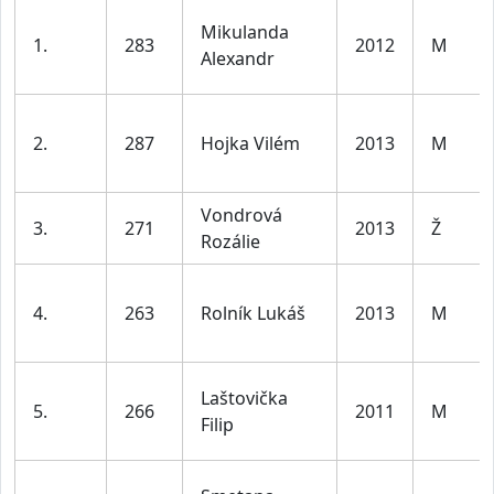
Mikulanda
1.
283
2012
M
Alexandr
2.
287
Hojka Vilém
2013
M
Vondrová
3.
271
2013
Ž
Rozálie
4.
263
Rolník Lukáš
2013
M
Laštovička
5.
266
2011
M
Filip