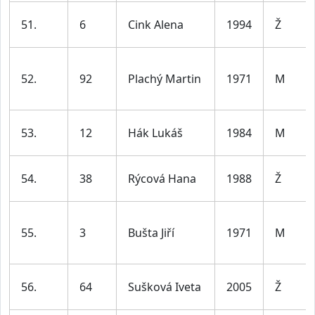
51.
6
Cink Alena
1994
Ž
52.
92
Plachý Martin
1971
M
53.
12
Hák Lukáš
1984
M
54.
38
Rýcová Hana
1988
Ž
55.
3
Bušta Jiří
1971
M
56.
64
Sušková Iveta
2005
Ž