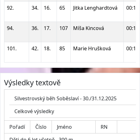
92.
34.
16.
65
Jitka Lenghardtová
00:12
94.
36.
17.
107
Míša Kincová
00:13
101.
42.
18.
85
Marie Hrušková
00:14
Výsledky textově
Silvestrovský běh Soběslaví - 30./31.12.2025
Celkové výsledky
Pořadí
Číslo
Jméno
RN
Děti do 6 let včetně - 300 m