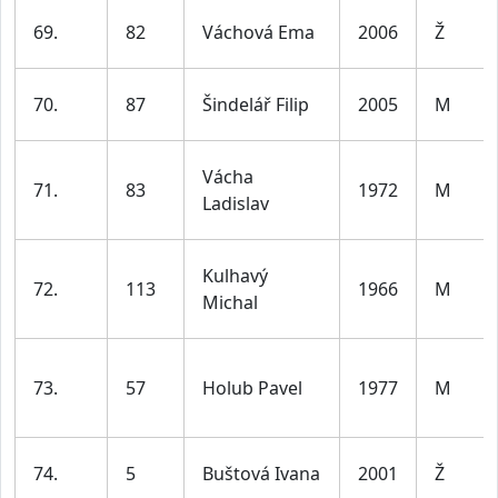
69.
82
Váchová Ema
2006
Ž
70.
87
Šindelář Filip
2005
M
Vácha
71.
83
1972
M
Ladislav
Kulhavý
72.
113
1966
M
Michal
73.
57
Holub Pavel
1977
M
74.
5
Buštová Ivana
2001
Ž