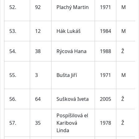
52.
92
Plachý Martin
1971
M
53.
12
Hák Lukáš
1984
M
54.
38
Rýcová Hana
1988
Ž
55.
3
Bušta Jiří
1971
M
56.
64
Sušková Iveta
2005
Ž
Pospíšilová el
57.
35
Karibová
1978
Ž
Linda