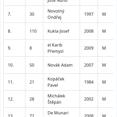
José Nuno
Novotný
7.
30
1997
M
Ondřej
8.
110
Kukla Josef
2008
M
el Karib
9.
8
2009
M
Přemysl
10.
50
Novák Adam
2007
M
Kopáček
11.
21
1984
M
Pavel
Michálek
12.
28
2002
M
Štěpán
De Munari
13.
72
2008
M