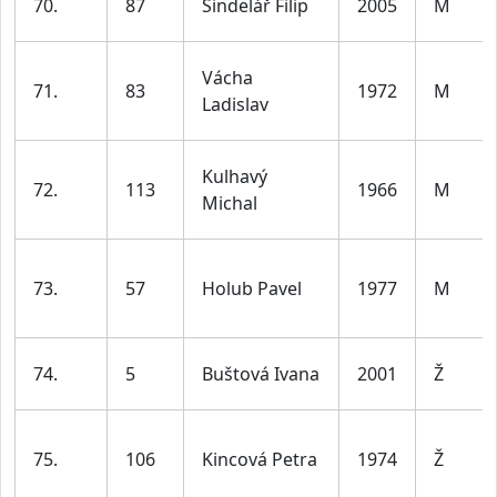
70.
87
Šindelář Filip
2005
M
Vácha
71.
83
1972
M
Ladislav
Kulhavý
72.
113
1966
M
Michal
73.
57
Holub Pavel
1977
M
74.
5
Buštová Ivana
2001
Ž
75.
106
Kincová Petra
1974
Ž