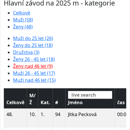
Hlavní závod na 2025 m - kategorie
Celkové
Muži (58)
Ženy (48)
Muži do 25 let (26)
Ženy do 25 let (18)
Družstva (3)
Ženy 26 - 45 let (18)
Ženy nad 46 let (9)
Muži 26 - 45 let (17)
Muži nad 46 let (15)
M/
Celkově
Ž
Kat.
#
Jméno
čas
48.
10.
1.
94
Jitka Pecková
00:09