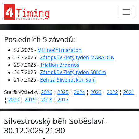
Posledních 5 závodů:
5.8.2026 -
MH noční maraton
27.7.2026 -
Zátopkův Zlatý týden MARATON
25.7.2026 -
Triatlon Brdonoš
24.7.2026 -
Zátopkův Zlatý týden 5000m
21.7.2026 -
Běh za Sliveneckou saní
Starší výsledky:
2026
¦
2025
¦
2024
¦
2023
¦
2022
¦
2021
¦
2020
¦
2019
¦
2018
¦
2017
Silvestrovský běh Soběslaví -
30.12.2025 21:30