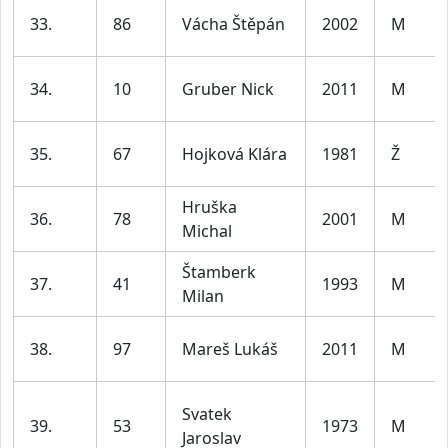
33.
86
Vácha Štěpán
2002
M
34.
10
Gruber Nick
2011
M
35.
67
Hojková Klára
1981
Ž
Hruška
36.
78
2001
M
Michal
Štamberk
37.
41
1993
M
Milan
38.
97
Mareš Lukáš
2011
M
Svatek
39.
53
1973
M
Jaroslav