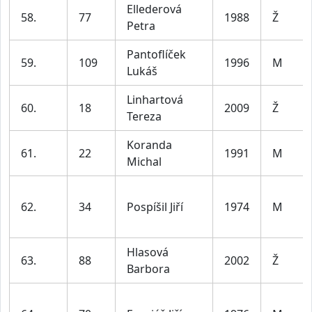
Ellederová
58.
77
1988
Ž
Petra
Pantoflíček
59.
109
1996
M
Lukáš
Linhartová
60.
18
2009
Ž
Tereza
Koranda
61.
22
1991
M
Michal
62.
34
Pospíšil Jiří
1974
M
Hlasová
63.
88
2002
Ž
Barbora