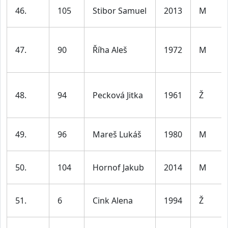
46.
105
Stibor Samuel
2013
M
47.
90
Říha Aleš
1972
M
48.
94
Pecková Jitka
1961
Ž
49.
96
Mareš Lukáš
1980
M
50.
104
Hornof Jakub
2014
M
51.
6
Cink Alena
1994
Ž