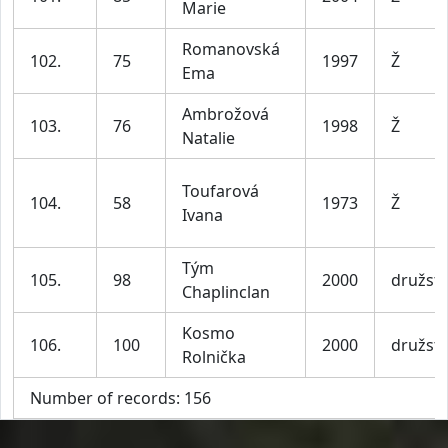
Marie
Romanovská
102.
75
1997
Ž
Ema
Ambrožová
103.
76
1998
Ž
Natalie
Toufarová
104.
58
1973
Ž
Ivana
Tým
105.
98
2000
družst
Chaplinclan
Kosmo
106.
100
2000
družst
Rolnička
Number of records: 156