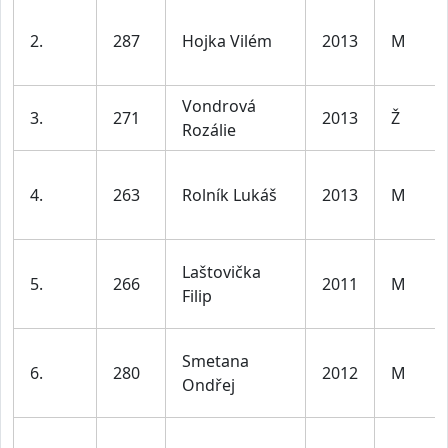
2.
287
Hojka Vilém
2013
M
Vondrová
3.
271
2013
Ž
Rozálie
4.
263
Rolník Lukáš
2013
M
Laštovička
5.
266
2011
M
Filip
Smetana
6.
280
2012
M
Ondřej