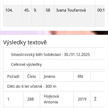
104.
45.
9.
58
Ivana Toufarová
00:16
Výsledky textově
Silvestrovský běh Soběslaví - 30./31.12.2025
Celkové výsledky
Pořadí
Číslo
Jméno
RN
Děti do 6 let včetně - 300 m
Hojková
1.
288
2019
Ž
Antonie