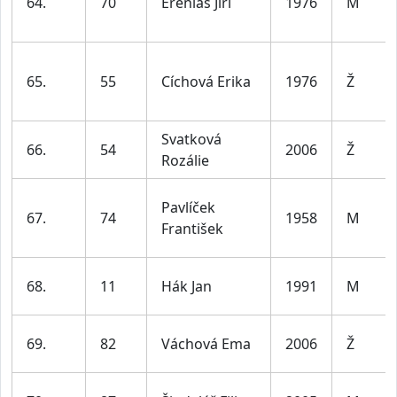
64.
70
Ereniáš Jiří
1976
M
65.
55
Cíchová Erika
1976
Ž
Svatková
66.
54
2006
Ž
Rozálie
Pavlíček
67.
74
1958
M
František
68.
11
Hák Jan
1991
M
69.
82
Váchová Ema
2006
Ž