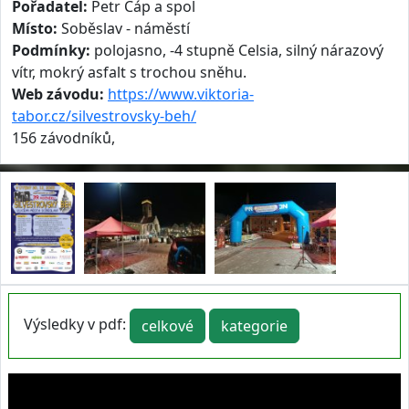
Pořadatel:
Petr Čáp a spol
Místo:
Soběslav - náměstí
Podmínky:
polojasno, -4 stupně Celsia, silný nárazový
vítr, mokrý asfalt s trochou sněhu.
Web závodu:
https://www.viktoria-
tabor.cz/silvestrovsky-beh/
156 závodníků,
Výsledky v pdf:
celkové
kategorie