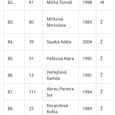
82.
81
Mička Tomáš
1998
M
Mičková
83.
80
1969
Ž
Miroslava
84.
39
Sladká Adéla
2004
Ž
85.
31
Pešková Klára
1995
Ž
Hořejšová
86.
13
1991
Ž
Kamila
Abreu Pereira
87.
111
1994
Ž
Iva
Korandová
88.
23
1989
Ž
Květa