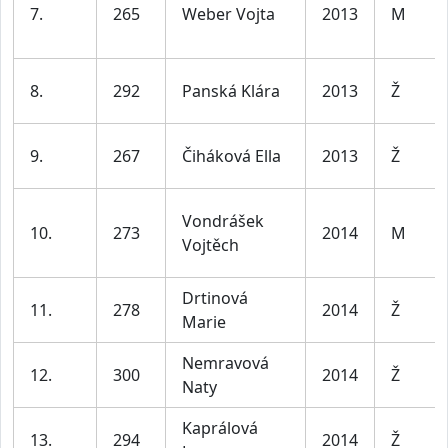
7.
265
Weber Vojta
2013
M
8.
292
Panská Klára
2013
Ž
9.
267
Čiháková Ella
2013
Ž
Vondrášek
10.
273
2014
M
Vojtěch
Drtinová
11.
278
2014
Ž
Marie
Nemravová
12.
300
2014
Ž
Naty
Kaprálová
13.
294
2014
Ž