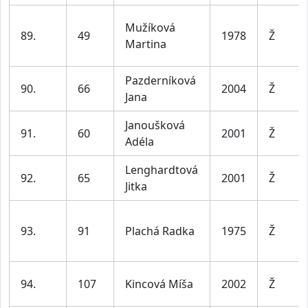
Mužíková
89.
49
1978
Ž
Martina
Pazderníková
90.
66
2004
Ž
Jana
Janoušková
91.
60
2001
Ž
Adéla
Lenghardtová
92.
65
2001
Ž
Jitka
93.
91
Plachá Radka
1975
Ž
94.
107
Kincová Míša
2002
Ž