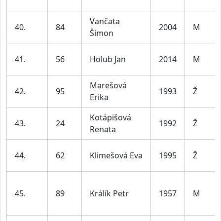
Vančata
40.
84
2004
M
Šimon
41.
56
Holub Jan
2014
M
Marešová
42.
95
1993
Ž
Erika
Kotápišová
43.
24
1992
Ž
Renata
44.
62
Klimešová Eva
1995
Ž
45.
89
Králík Petr
1957
M