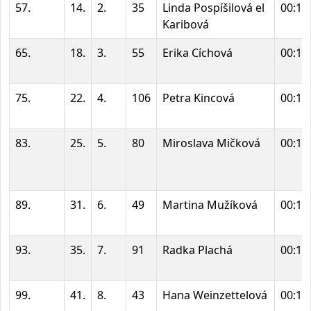
57.
14.
2.
35
Linda Pospíšilová el
00:10
Karibová
65.
18.
3.
55
Erika Cíchová
00:10
75.
22.
4.
106
Petra Kincová
00:11
83.
25.
5.
80
Miroslava Mičková
00:11
89.
31.
6.
49
Martina Mužíková
00:12
93.
35.
7.
91
Radka Plachá
00:12
99.
41.
8.
43
Hana Weinzettelová
00:14