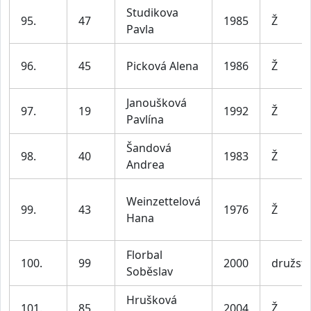
Studikova
95.
47
1985
Ž
Pavla
96.
45
Picková Alena
1986
Ž
Janoušková
97.
19
1992
Ž
Pavlína
Šandová
98.
40
1983
Ž
Andrea
Weinzettelová
99.
43
1976
Ž
Hana
Florbal
100.
99
2000
družst
Soběslav
Hrušková
101.
85
2004
Ž