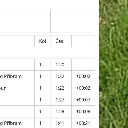
Kol
Čas
1
1:20
-
ng Příbram
1
1:22
+00:02
oun
1
1:22
+00:02
1
1:27
+00:07
1
1:28
+00:08
ng Příbram
1
1:41
+00:21