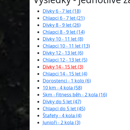
Dívky 6 - 7 let (18)
Chlapci 6 - 7 let (21)
Dívky 8 - 9 let (26)
Chlapci 8 - 9 let (14)
Dívky 10 - 11 let (8)
Chlapci 10 - 11 let (13)
Dívky 12 - 13 let (6)
Chlapci 12 - 13 let (5)
Dívky 14 - 15 let (3)
Chlapci 14 - 15 let (4)
Dorostenci - 1 kolo (6)
10 km - 4 kola (58)
5km - Fitness běh - 2 kola (16)
Dívky do 5 let (47)
Chlapci do 5 let (45)
Štafety - 4 kola (4)
Junioři - 2 kola (3)