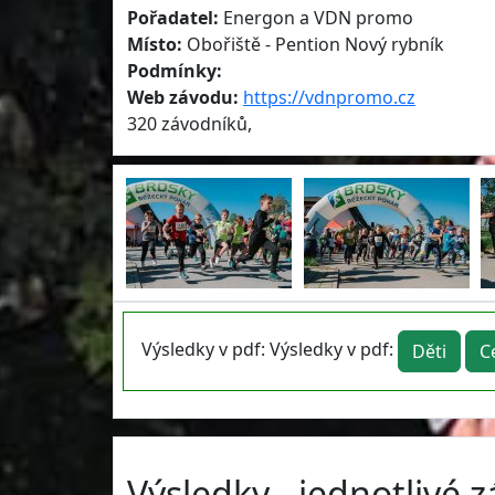
Pořadatel:
Energon a VDN promo
Místo:
Obořiště - Pention Nový rybník
Podmínky:
Web závodu:
https://vdnpromo.cz
320 závodníků,
Výsledky v pdf: Výsledky v pdf:
Děti
C
Výsledky - jednotlivé 