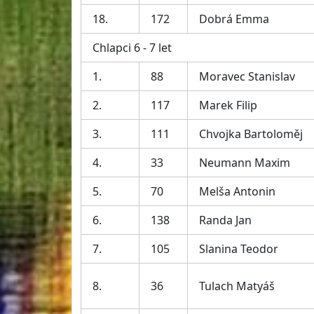
18.
172
Dobrá Emma
Chlapci 6 - 7 let
1.
88
Moravec Stanislav
2.
117
Marek Filip
3.
111
Chvojka Bartoloměj
4.
33
Neumann Maxim
5.
70
Melša Antonin
6.
138
Randa Jan
7.
105
Slanina Teodor
8.
36
Tulach Matyáš