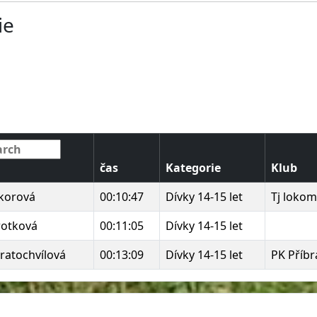
ie
čas
Kategorie
Klub
ýkorová
00:10:47
Dívky 14-15 let
Tj lokom
rotková
00:11:05
Dívky 14-15 let
ratochvílová
00:13:09
Dívky 14-15 let
PK Příb