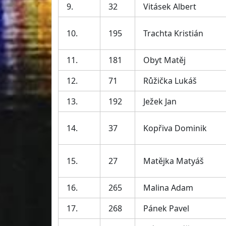
9.
32
Vitásek Albert
10.
195
Trachta Kristián
11.
181
Obyt Matěj
12.
71
Růžička Lukáš
13.
192
Ježek Jan
14.
37
Kopřiva Dominik
15.
27
Matějka Matyáš
16.
265
Malina Adam
17.
268
Pánek Pavel