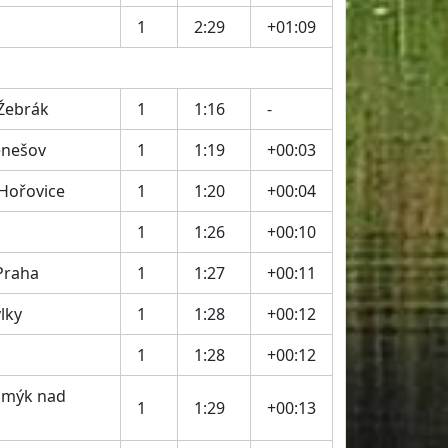
1
2:29
+01:09
 Žebrák
1
1:16
-
enešov
1
1:19
+00:03
Hořovice
1
1:20
+00:04
1
1:26
+00:10
Praha
1
1:27
+00:11
lky
1
1:28
+00:12
1
1:28
+00:12
Kamýk nad
1
1:29
+00:13