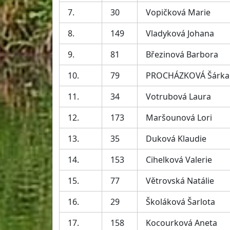
7.
30
Vopičková Marie
8.
149
Vladyková Johana
9.
81
Březinová Barbora
10.
79
PROCHÁZKOVÁ Šárka
11.
34
Votrubová Laura
12.
173
Maršounová Lori
13.
35
Duková Klaudie
14.
153
Cihelková Valerie
15.
77
Větrovská Natálie
16.
29
Školáková Šarlota
17.
158
Kocourková Aneta