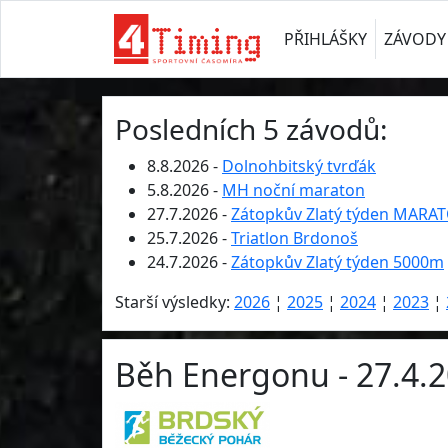
PŘIHLÁŠKY
ZÁVODY
Posledních 5 závodů:
8.8.2026 -
Dolnohbitský tvrďák
5.8.2026 -
MH noční maraton
27.7.2026 -
Zátopkův Zlatý týden MARA
25.7.2026 -
Triatlon Brdonoš
24.7.2026 -
Zátopkův Zlatý týden 5000m
Starší výsledky:
2026
¦
2025
¦
2024
¦
2023
¦
Běh Energonu - 27.4.2