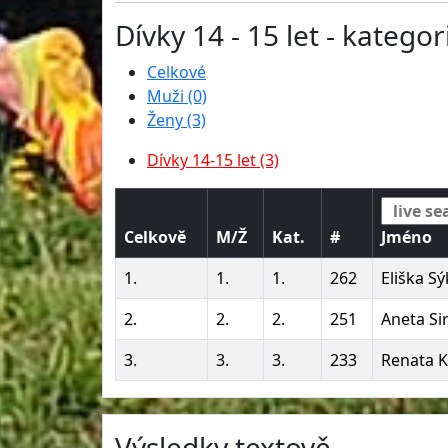
Dívky 14 - 15 let - kategor
Celkové
Muži (0)
Ženy (3)
Dívky 14-15 let (3)
Celkově
M/Ž
Kat.
#
Jméno
1.
1.
1.
262
Eliška S
2.
2.
2.
251
Aneta Si
3.
3.
3.
233
Renata K
Výsledky textově