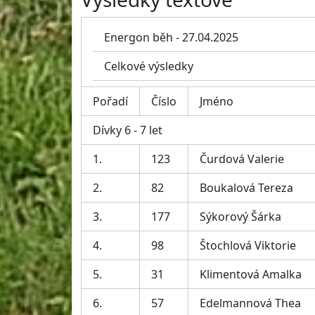
Energon běh - 27.04.2025
Celkové výsledky
Pořadí
Číslo
Jméno
Dívky 6 - 7 let
1.
123
Čurdová Valerie
2.
82
Boukalová Tereza
3.
177
Sýkorový Šárka
4.
98
Štochlová Viktorie
5.
31
Klimentová Amalka
6.
57
Edelmannová Thea