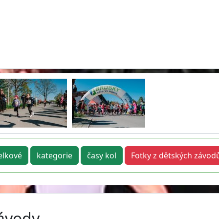
elkové
kategorie
časy kol
Fotky z dětských závod
závody