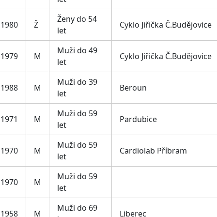
Ženy do 54
1980
Ž
Cyklo Jiřička Č.Budějovice
let
Muži do 49
1979
M
Cyklo Jiřička Č.Budějovice
let
Muži do 39
1988
M
Beroun
let
Muži do 59
1971
M
Pardubice
let
Muži do 59
1970
M
Cardiolab Příbram
let
Muži do 59
1970
M
let
Muži do 69
1958
M
Liberec