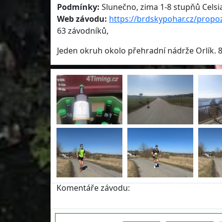
Podmínky:
Slunečno, zima 1-8 stupňů Celsia
Web závodu:
https://brdskypohar.cz/propo
63 závodníků,
Jeden okruh okolo přehradní nádrže Orlík. 
Komentáře závodu: