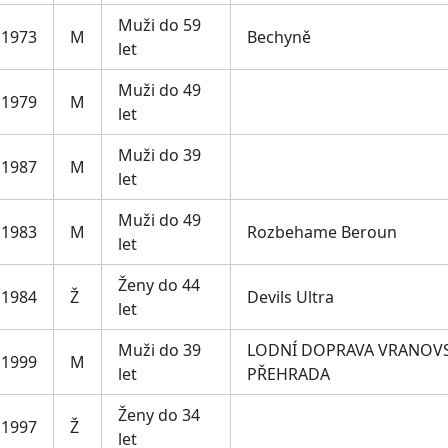
Muži do 59
1973
M
Bechyně
let
Muži do 49
1979
M
let
Muži do 39
1987
M
let
Muži do 49
1983
M
Rozbehame Beroun
let
Ženy do 44
1984
Ž
Devils Ultra
let
Muži do 39
LODNÍ DOPRAVA VRANOV
1999
M
let
PŘEHRADA
Ženy do 34
1997
Ž
let