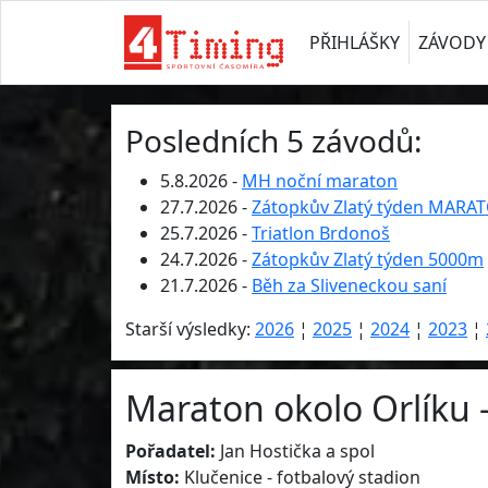
PŘIHLÁŠKY
ZÁVODY
Posledních 5 závodů:
5.8.2026 -
MH noční maraton
27.7.2026 -
Zátopkův Zlatý týden MARA
25.7.2026 -
Triatlon Brdonoš
24.7.2026 -
Zátopkův Zlatý týden 5000m
21.7.2026 -
Běh za Sliveneckou saní
Starší výsledky:
2026
¦
2025
¦
2024
¦
2023
¦
Maraton okolo Orlíku 
Pořadatel:
Jan Hostička a spol
Místo:
Klučenice - fotbalový stadion