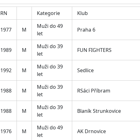
RN
Kategorie
Klub
Muži do 49
1977
M
Praha 6
let
Muži do 39
1989
M
FUN FIGHTERS
let
Muži do 39
1992
M
Sedlice
let
Muži do 39
1988
M
RSáci Příbram
let
Muži do 39
1988
M
Blaník Strunkovice
let
Muži do 49
1976
M
AK Drnovice
let