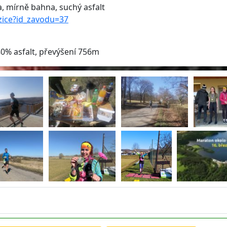
, mírně bahna, suchý asfalt
zice?id_zavodu=37
80% asfalt, převýšení 756m