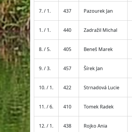
7. / 1.
437
Pazourek Jan
1. / 1.
440
Zadražil Michal
8. / 5.
405
Beneš Marek
9. / 3.
457
Šírek Jan
10. / 1.
422
Strnadová Lucie
11. / 6.
410
Tomek Radek
12. / 1.
438
Rojko Ania