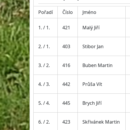
Pořadí
Číslo
Jméno
1. / 1.
421
Malý Jiří
2. / 1.
403
Stibor Jan
3. / 2.
416
Buben Martin
4. / 3.
442
Průša Vít
5. / 4.
445
Brych Jiří
6. / 2.
423
Skřivánek Martin