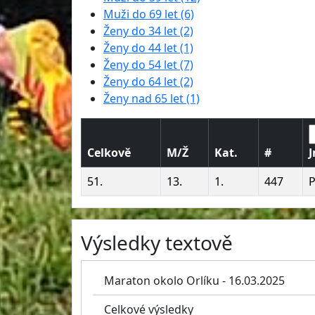
Muži do 69 let (6)
Ženy do 34 let (2)
Ženy do 44 let (1)
Ženy do 54 let (7)
Ženy do 64 let (2)
Ženy nad 65 let (1)
Celkově
M/Ž
Kat.
#
51.
13.
1.
447
P
Výsledky textově
Maraton okolo Orlíku - 16.03.2025
Celkové výsledky