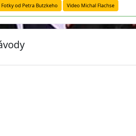
Fotky od Petra Butzkeho
Video Michal Flachse
závody