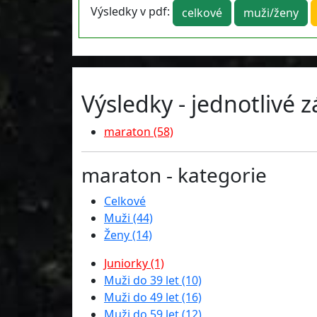
Výsledky v pdf:
celkové
muži/ženy
Výsledky - jednotlivé 
maraton (58)
maraton - kategorie
Celkové
Muži (44)
Ženy (14)
Juniorky (1)
Muži do 39 let (10)
Muži do 49 let (16)
Muži do 59 let (12)