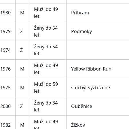
Muži do 49
1980
M
Příbram
let
Ženy do 54
1979
Ž
Podmoky
let
Ženy do 54
1974
Ž
let
Muži do 49
1976
M
Yellow Ribbon Run
let
Muži do 59
1975
M
smí být vyztužené
let
Ženy do 34
2000
Ž
Ouběnice
let
Muži do 49
1982
M
Žižkov
let