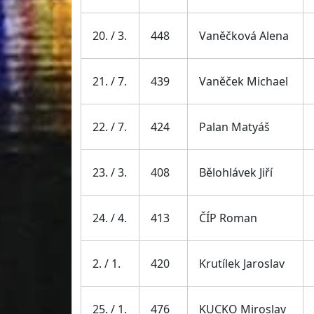
20. / 3.
448
Vaněčková Alena
21. / 7.
439
Vaněček Michael
22. / 7.
424
Palan Matyáš
23. / 3.
408
Bělohlávek Jiří
24. / 4.
413
ČÍP Roman
2. / 1.
420
Krutílek Jaroslav
25. / 1.
476
KUCKO Miroslav