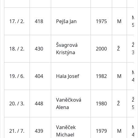
Mu
17. / 2.
418
Pejša Jan
1975
M
59
Švagrová
Že
18. / 2.
430
2000
Ž
Kristýna
34
Mu
19. / 6.
404
Hala Josef
1982
M
49
Vaněčková
Že
20. / 3.
448
1980
Ž
Alena
54
Vaněček
Mu
21. / 7.
439
1979
M
Michael
49