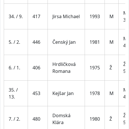
Mu
34. / 9.
417
Jirsa Michael
1993
M
39
Mu
5. / 2.
446
Čenský Jan
1981
M
49
Hrdličková
Že
6. / 1.
406
1975
Ž
Romana
54
35. /
Mu
453
Kejšar Jan
1978
M
13.
49
Domská
Že
7. / 2.
480
1980
Ž
Klára
54