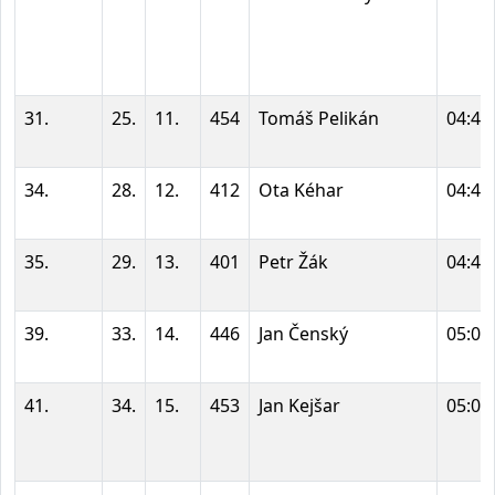
31.
25.
11.
454
Tomáš Pelikán
04:44
34.
28.
12.
412
Ota Kéhar
04:48
35.
29.
13.
401
Petr Žák
04:48
39.
33.
14.
446
Jan Čenský
05:04
41.
34.
15.
453
Jan Kejšar
05:05