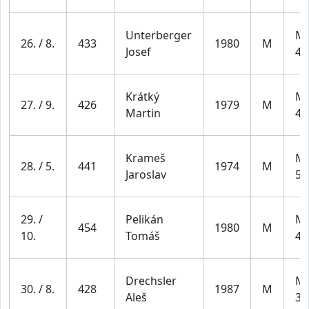
Unterberger
Mu
26. / 8.
433
1980
M
Josef
49
Krátký
Mu
27. / 9.
426
1979
M
Martin
49
Krameš
Mu
28. / 5.
441
1974
M
Jaroslav
59
29. /
Pelikán
Mu
454
1980
M
10.
Tomáš
49
Drechsler
Mu
30. / 8.
428
1987
M
Aleš
39