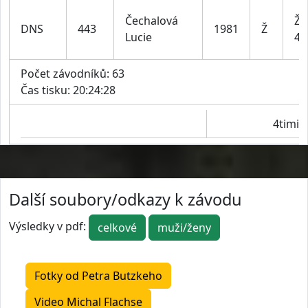
Čechalová
Že
DNS
443
1981
Ž
Lucie
44
Počet závodníků: 63
Čas tisku: 20:24:28
4timin
Další soubory/odkazy k závodu
Výsledky v pdf:
celkové
muži/ženy
Fotky od Petra Butzkeho
Video Michal Flachse