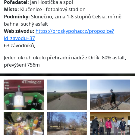
Pořadatel:
Jan Hostička a spol
Místo:
Klučenice - fotbalový stadion
Podmínky:
Slunečno, zima 1-8 stupňů Celsia, mírně
bahna, suchý asfalt
Web závodu:
https://brdskypohar.cz/propozice?
id_zavodu=37
63 závodníků,
Jeden okruh okolo přehradní nádrže Orlík. 80% asfalt,
převýšení 756m