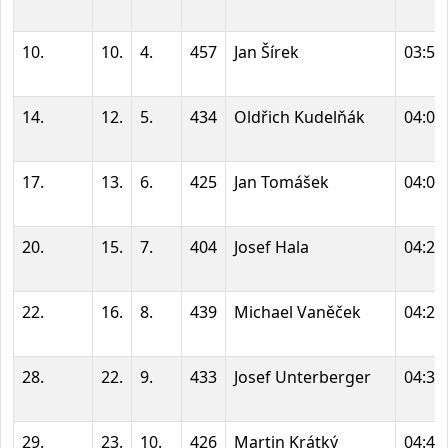
10.
10.
4.
457
Jan Šírek
03:52
14.
12.
5.
434
Oldřich Kudelňák
04:04
17.
13.
6.
425
Jan Tomášek
04:06
20.
15.
7.
404
Josef Hala
04:25
22.
16.
8.
439
Michael Vaněček
04:25
28.
22.
9.
433
Josef Unterberger
04:38
29.
23.
10.
426
Martin Krátký
04:40