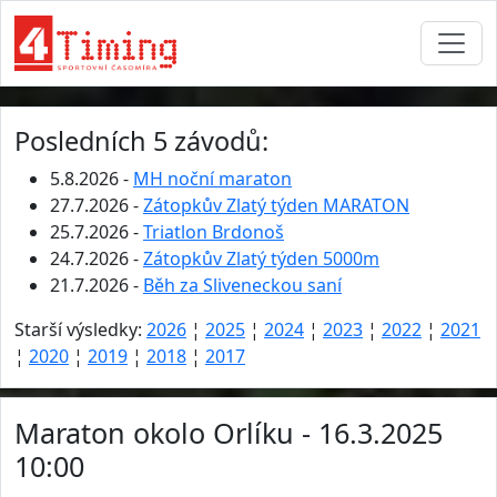
Posledních 5 závodů:
5.8.2026 -
MH noční maraton
27.7.2026 -
Zátopkův Zlatý týden MARATON
25.7.2026 -
Triatlon Brdonoš
24.7.2026 -
Zátopkův Zlatý týden 5000m
21.7.2026 -
Běh za Sliveneckou saní
Starší výsledky:
2026
¦
2025
¦
2024
¦
2023
¦
2022
¦
2021
¦
2020
¦
2019
¦
2018
¦
2017
Maraton okolo Orlíku - 16.3.2025
10:00