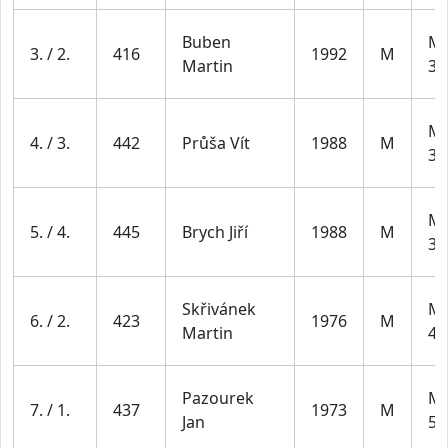
Buben
Mu
3. / 2.
416
1992
M
Martin
39
Mu
4. / 3.
442
Průša Vít
1988
M
39
Mu
5. / 4.
445
Brych Jiří
1988
M
39
Skřivánek
Mu
6. / 2.
423
1976
M
Martin
49
Pazourek
Mu
7. / 1.
437
1973
M
Jan
59