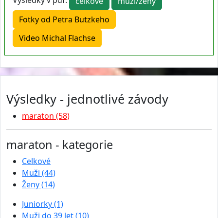
Výsledky v pdf:
celkové
muži/ženy
Fotky od Petra Butzkeho
Video Michal Flachse
Výsledky - jednotlivé závody
maraton (58)
maraton - kategorie
Celkové
Muži (44)
Ženy (14)
Juniorky (1)
Muži do 39 let (10)