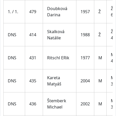
Doubková
Že
1. / 1.
479
1957
Ž
Darina
65
Skalková
Že
DNS
414
1988
Ž
Natálie
44
Mu
DNS
431
Ritschl ERik
1977
M
49
Kareta
Mu
DNS
435
2004
M
Matyáš
39
Štemberk
Mu
DNS
436
2002
M
Michael
39