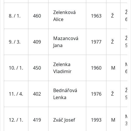
Zelenková
Že
8. / 1.
460
1963
Ž
Alice
64
Mazancová
Že
9. / 3.
409
1977
Ž
Jana
54
Zelenka
Mu
10. / 1.
450
1960
M
Vladimir
69
Bednářová
Že
11. / 4.
402
1976
Ž
Lenka
54
Mu
12. / 1.
419
Zváč Josef
1993
M
39