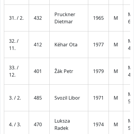
Pruckner
Mu
31. / 2.
432
1965
M
Dietmar
69
32. /
Mu
412
Kéhar Ota
1977
M
11.
49
33. /
Mu
401
Žák Petr
1979
M
12.
49
Mu
3. / 2.
485
Svozil Libor
1971
M
59
Luksza
Mu
4. / 3.
470
1974
M
Radek
59