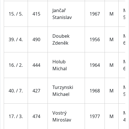
Jančař
Mu
15. / 5.
415
1967
M
Stanislav
59
Doubek
Mu
39. / 4.
490
1956
M
Zdeněk
69
Holub
Mu
16. / 2.
444
1964
M
Michal
69
Turzynski
Mu
40. / 7.
427
1968
M
Michael
59
Vostrý
Mu
17. / 3.
474
1977
M
Miroslav
49