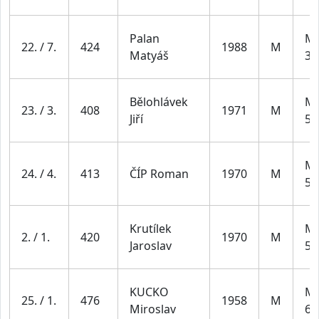
Palan
Mu
22. / 7.
424
1988
M
Matyáš
39
Bělohlávek
Mu
23. / 3.
408
1971
M
Jiří
59
Mu
24. / 4.
413
ČÍP Roman
1970
M
59
Krutílek
Mu
2. / 1.
420
1970
M
Jaroslav
59
KUCKO
Mu
25. / 1.
476
1958
M
Miroslav
69