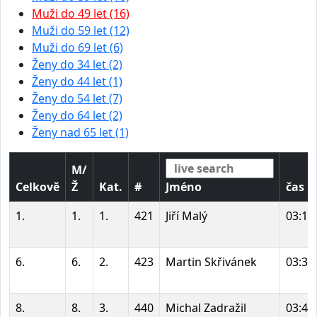
Muži do 49 let (16)
Muži do 59 let (12)
Muži do 69 let (6)
Ženy do 34 let (2)
Ženy do 44 let (1)
Ženy do 54 let (7)
Ženy do 64 let (2)
Ženy nad 65 let (1)
M/
Celkově
Ž
Kat.
#
Jméno
čas
1.
1.
1.
421
Jiří Malý
03:14
6.
6.
2.
423
Martin Skřivánek
03:36
8.
8.
3.
440
Michal Zadražil
03:47