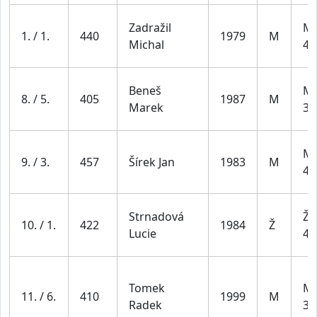
Zadražil
Mu
1. / 1.
440
1979
M
Michal
49
Beneš
Mu
8. / 5.
405
1987
M
Marek
39
Mu
9. / 3.
457
Šírek Jan
1983
M
49
Strnadová
Že
10. / 1.
422
1984
Ž
Lucie
44
Tomek
Mu
11. / 6.
410
1999
M
Radek
39