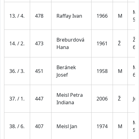
Mu
13. / 4.
478
Raffay Ivan
1966
M
59
Breburdová
Že
14. / 2.
473
1961
Ž
Hana
64
Beránek
Mu
36. / 3.
451
1958
M
Josef
69
Meisl Petra
37. / 1.
447
2006
Ž
Ju
Indiana
Mu
38. / 6.
407
Meisl Jan
1974
M
59