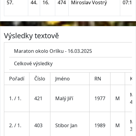
57.
44.
16.
474
Miroslav Vostrý
07:10
Výsledky textově
Maraton okolo Orlíku - 16.03.2025
Celkové výsledky
Pořadí
Číslo
Jméno
RN
Ka
Mu
1. / 1.
421
Malý Jiří
1977
M
49
Mu
2. / 1.
403
Stibor Jan
1989
M
39