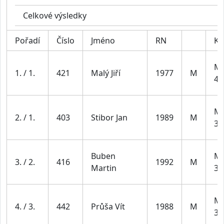
Celkové výsledky
Pořadí
Číslo
Jméno
RN
Ka
Mu
1. / 1.
421
Malý Jiří
1977
M
49
Mu
2. / 1.
403
Stibor Jan
1989
M
39
Buben
Mu
3. / 2.
416
1992
M
Martin
39
Mu
4. / 3.
442
Průša Vít
1988
M
39