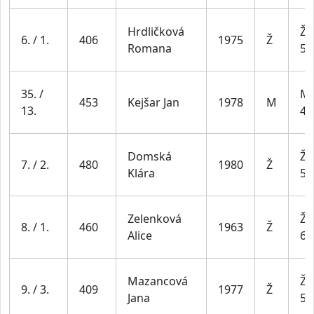
Hrdličková
Že
6. / 1.
406
1975
Ž
Romana
54
35. /
Mu
453
Kejšar Jan
1978
M
13.
49
Domská
Že
7. / 2.
480
1980
Ž
Klára
54
Zelenková
Že
8. / 1.
460
1963
Ž
Alice
64
Mazancová
Že
9. / 3.
409
1977
Ž
Jana
54