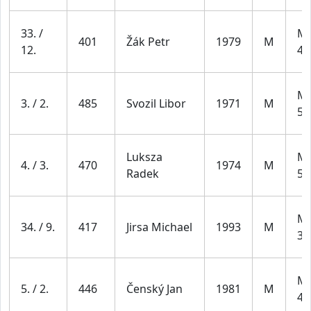
33. /
Mu
401
Žák Petr
1979
M
12.
49
Mu
3. / 2.
485
Svozil Libor
1971
M
59
Luksza
Mu
4. / 3.
470
1974
M
Radek
59
Mu
34. / 9.
417
Jirsa Michael
1993
M
39
Mu
5. / 2.
446
Čenský Jan
1981
M
49