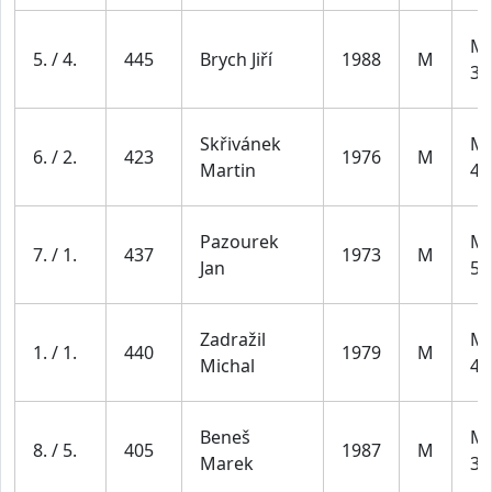
Mu
5. / 4.
445
Brych Jiří
1988
M
39
Skřivánek
Mu
6. / 2.
423
1976
M
Martin
49
Pazourek
Mu
7. / 1.
437
1973
M
Jan
59
Zadražil
Mu
1. / 1.
440
1979
M
Michal
49
Beneš
Mu
8. / 5.
405
1987
M
Marek
39