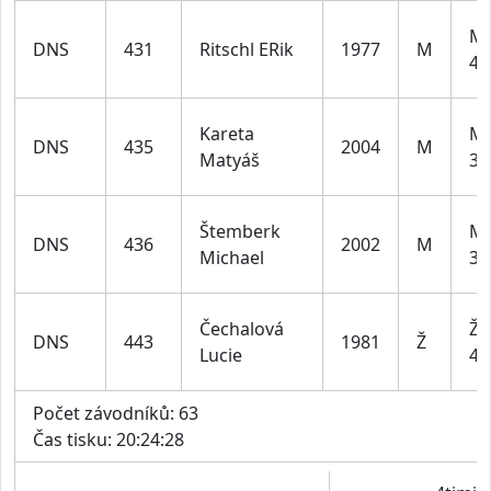
Mu
DNS
431
Ritschl ERik
1977
M
49
Kareta
Mu
DNS
435
2004
M
Matyáš
39
Štemberk
Mu
DNS
436
2002
M
Michael
39
Čechalová
Že
DNS
443
1981
Ž
Lucie
44
Počet závodníků: 63
Čas tisku: 20:24:28