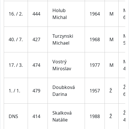
Holub
Mu
16. / 2.
444
1964
M
Michal
69
Turzynski
Mu
40. / 7.
427
1968
M
Michael
59
Vostrý
Mu
17. / 3.
474
1977
M
Miroslav
49
Doubková
Že
1. / 1.
479
1957
Ž
Darina
65
Skalková
Že
DNS
414
1988
Ž
Natálie
44