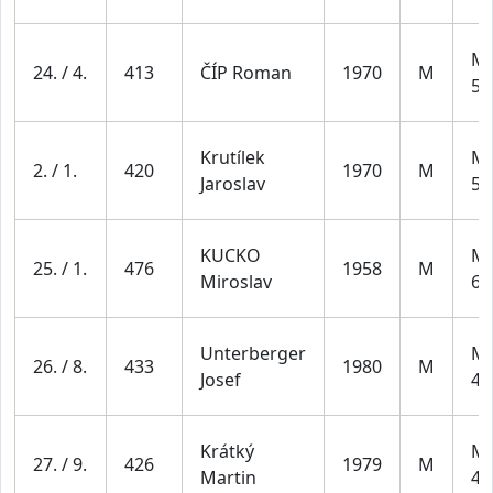
Mu
24. / 4.
413
ČÍP Roman
1970
M
59
Krutílek
Mu
2. / 1.
420
1970
M
Jaroslav
59
KUCKO
Mu
25. / 1.
476
1958
M
Miroslav
69
Unterberger
Mu
26. / 8.
433
1980
M
Josef
49
Krátký
Mu
27. / 9.
426
1979
M
Martin
49