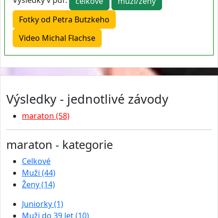
Výsledky v pdf:
celkové
muži/ženy
Fotky od Petra Butzkeho
Video Michal Flachse
Výsledky - jednotlivé závody
maraton (58)
maraton - kategorie
Celkové
Muži (44)
Ženy (14)
Juniorky (1)
Muži do 39 let (10)