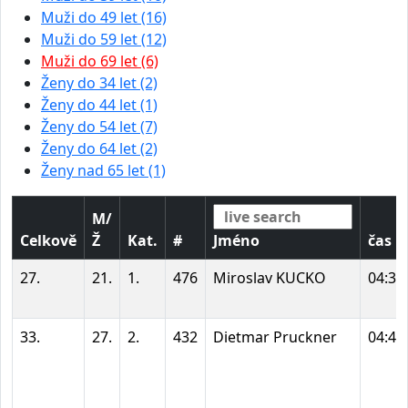
Muži do 49 let (16)
Muži do 59 let (12)
Muži do 69 let (6)
Ženy do 34 let (2)
Ženy do 44 let (1)
Ženy do 54 let (7)
Ženy do 64 let (2)
Ženy nad 65 let (1)
M/
Celkově
Ž
Kat.
#
Jméno
čas
27.
21.
1.
476
Miroslav KUCKO
04:36
33.
27.
2.
432
Dietmar Pruckner
04:44