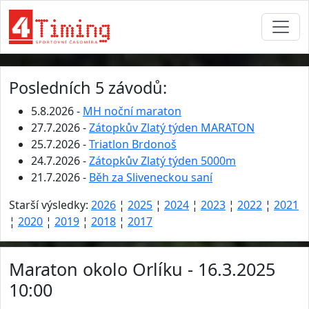
Posledních 5 závodů:
5.8.2026 -
MH noční maraton
27.7.2026 -
Zátopkův Zlatý týden MARATON
25.7.2026 -
Triatlon Brdonoš
24.7.2026 -
Zátopkův Zlatý týden 5000m
21.7.2026 -
Běh za Sliveneckou saní
Starší výsledky:
2026
¦
2025
¦
2024
¦
2023
¦
2022
¦
2021
¦
2020
¦
2019
¦
2018
¦
2017
Maraton okolo Orlíku - 16.3.2025
10:00