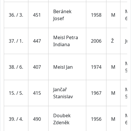
Beránek
Mu
36. / 3.
451
1958
M
Josef
69
Meisl Petra
37. / 1.
447
2006
Ž
Ju
Indiana
Mu
38. / 6.
407
Meisl Jan
1974
M
59
Jančař
Mu
15. / 5.
415
1967
M
Stanislav
59
Doubek
Mu
39. / 4.
490
1956
M
Zdeněk
69