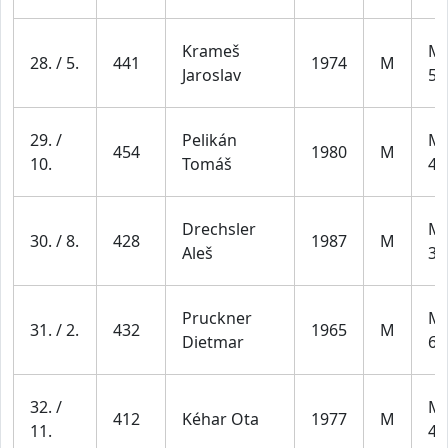
Krameš
Mu
28. / 5.
441
1974
M
Jaroslav
59
29. /
Pelikán
Mu
454
1980
M
10.
Tomáš
49
Drechsler
Mu
30. / 8.
428
1987
M
Aleš
39
Pruckner
Mu
31. / 2.
432
1965
M
Dietmar
69
32. /
Mu
412
Kéhar Ota
1977
M
11.
49