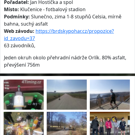
Pořadatel:
Jan Hostička a spol
Místo:
Klučenice - fotbalový stadion
Podmínky:
Slunečno, zima 1-8 stupňů Celsia, mírně
bahna, suchý asfalt
Web závodu:
https://brdskypohar.cz/propozice?
id_zavodu=37
63 závodníků,
Jeden okruh okolo přehradní nádrže Orlík. 80% asfalt,
převýšení 756m