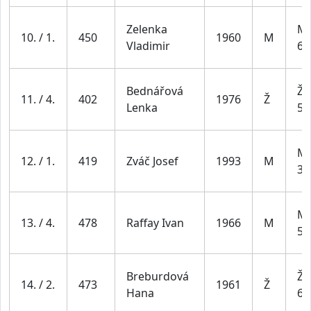
Zelenka
Mu
10. / 1.
450
1960
M
Vladimir
69
Bednářová
Že
11. / 4.
402
1976
Ž
Lenka
54
Mu
12. / 1.
419
Zváč Josef
1993
M
39
Mu
13. / 4.
478
Raffay Ivan
1966
M
59
Breburdová
Že
14. / 2.
473
1961
Ž
Hana
64