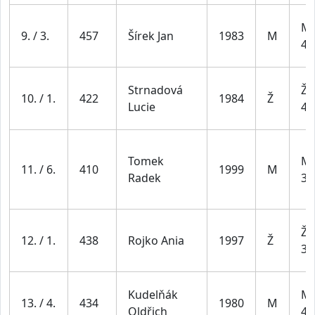
Mu
9. / 3.
457
Šírek Jan
1983
M
49
Strnadová
Že
10. / 1.
422
1984
Ž
Lucie
44
Tomek
Mu
11. / 6.
410
1999
M
Radek
39
Že
12. / 1.
438
Rojko Ania
1997
Ž
34
Kudelňák
Mu
13. / 4.
434
1980
M
Oldřich
49