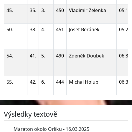
45.
35.
3.
450
Vladimir Zelenka
05:14
50.
38.
4.
451
Josef Beránek
05:25
54.
41.
5.
490
Zdeněk Doubek
06:35
55.
42.
6.
444
Michal Holub
06:38
Výsledky textově
Maraton okolo Orlíku - 16.03.2025