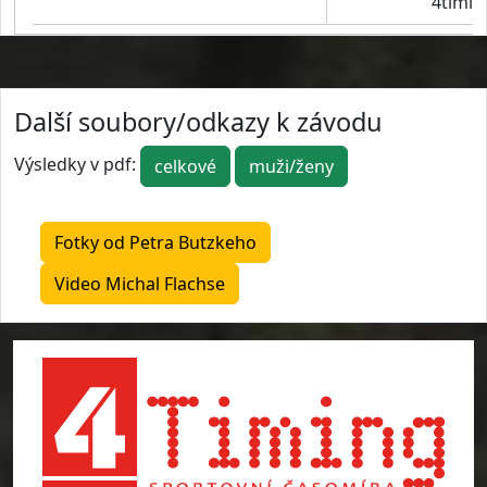
4timin
Další soubory/odkazy k závodu
Výsledky v pdf:
celkové
muži/ženy
Fotky od Petra Butzkeho
Video Michal Flachse