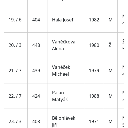
Mu
19. / 6.
404
Hala Josef
1982
M
49
Vaněčková
Že
20. / 3.
448
1980
Ž
Alena
54
Vaněček
Mu
21. / 7.
439
1979
M
Michael
49
Palan
Mu
22. / 7.
424
1988
M
Matyáš
39
Bělohlávek
Mu
23. / 3.
408
1971
M
Jiří
59