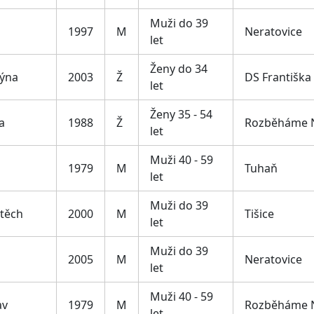
Muži do 39
1997
M
Neratovice
let
Ženy do 34
týna
2003
Ž
DS Františka
let
Ženy 35 - 54
a
1988
Ž
Rozběháme N
let
Muži 40 - 59
1979
M
Tuhaň
let
Muži do 39
jtěch
2000
M
Tišice
let
Muži do 39
2005
M
Neratovice
let
Muži 40 - 59
av
1979
M
Rozběháme N
let