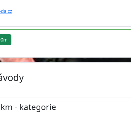
da.cz
000m
závody
km - kategorie