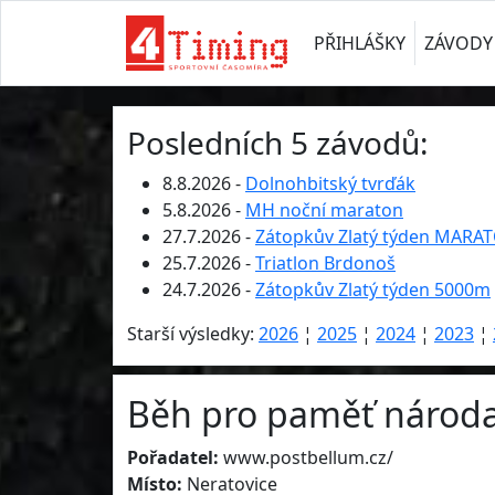
PŘIHLÁŠKY
ZÁVODY
Posledních 5 závodů:
8.8.2026 -
Dolnohbitský tvrďák
5.8.2026 -
MH noční maraton
27.7.2026 -
Zátopkův Zlatý týden MARA
25.7.2026 -
Triatlon Brdonoš
24.7.2026 -
Zátopkův Zlatý týden 5000m
Starší výsledky:
2026
¦
2025
¦
2024
¦
2023
¦
Běh pro paměť národa 
Pořadatel:
www.postbellum.cz/
Místo:
Neratovice