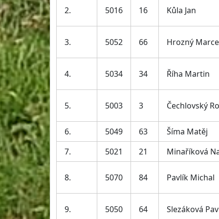
2.
5016
16
Kůla Jan
3.
5052
66
Hrozný Marce
4.
5034
34
Říha Martin
5.
5003
3
Čechlovský R
6.
5049
63
Šíma Matěj
7.
5021
21
Minaříková Na
8.
5070
84
Pavlík Michal
9.
5050
64
Slezáková Pav