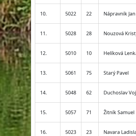
10.
5022
22
Nápravník Jan
11.
5028
28
Nouzová Kris
12.
5010
10
Helíková Lenk
13.
5061
75
Starý Pavel
14.
5048
62
Duchoslav Vo
15.
5057
71
Žitník Samuel
16.
5023
23
Navara Ladisl