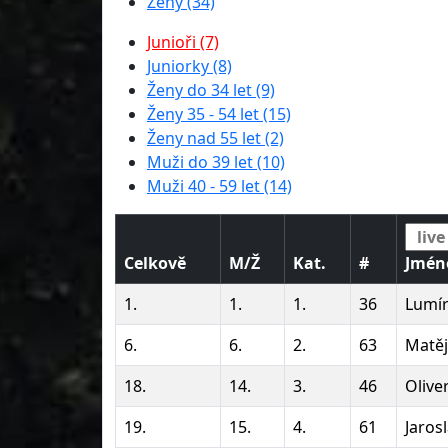
Ženy (34)
Junioři (7)
Juniorky (8)
Ženy do 34 let (9)
Ženy 35 - 54 let (15)
Ženy nad 55 let (2)
Muži do 39 let (10)
Muži 40 - 59 let (14)
Celkově
M/Ž
Kat.
#
Jmén
1.
1.
1.
36
Lumír
6.
6.
2.
63
Matěj
18.
14.
3.
46
Olive
19.
15.
4.
61
Jaros