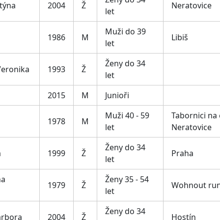
týna
2004
Ž
Neratovice
let
Muži do 39
1986
M
Libiš
let
Ženy do 34
Veronika
1993
Ž
let
2015
M
Junioři
Muži 40 - 59
Tabornici na 
1978
M
let
Neratovice
Ženy do 34
a
1999
Ž
Praha
let
na
Ženy 35 - 54
1979
Ž
Wohnout run
let
Ženy do 34
arbora
2004
Ž
Hostín