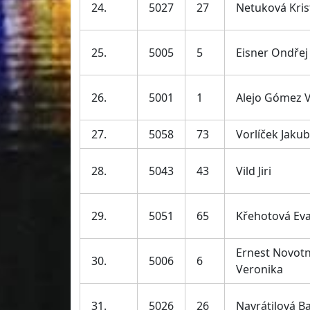
24.
5027
27
Netuková Kris
25.
5005
5
Eisner Ondřej
26.
5001
1
Alejo Gómez 
27.
5058
73
Vorlíček Jakub
28.
5043
43
Vild Jiri
29.
5051
65
Křehotová Ev
Ernest Novot
30.
5006
6
Veronika
31.
5026
26
Navrátilová B