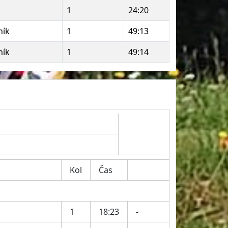
1
24:20
ník
1
49:13
ník
1
49:14
Kol
Čas
1
18:23
-