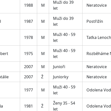
Muži do 39
1988
M
Neratovice
let
Muži do 39
l
1987
M
Postřižín
let
Muži 40 - 59
1978
M
Taťka Lenoch
let
Muži 40 - 59
obert
1975
M
Rozběháme N
let
2007
M
Junioři
Neratovice
tálie
2007
Ž
Juniorky
Neratovice
Muži 40 - 59
1977
M
Odolena Vod
let
Ženy 35 - 54
la
1981
Ž
Odolena Vod
let