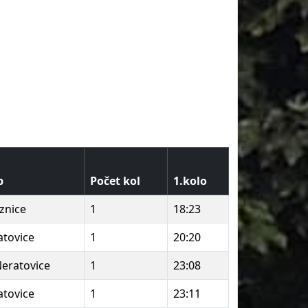
b
Počet kol
1.kolo
znice
1
18:23
atovice
1
20:20
Neratovice
1
23:08
atovice
1
23:11