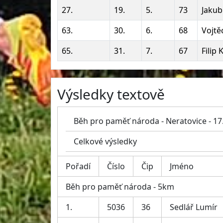
27.
19.
5.
73
Jakub
63.
30.
6.
68
Vojtě
65.
31.
7.
67
Filip
Výsledky textově
Běh pro paměť národa - Neratovice - 17
Celkové výsledky
Pořadí
Číslo
Čip
Jméno
Běh pro paměť národa - 5km
1.
5036
36
Sedlář Lumír