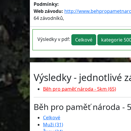
Podmínky:
Web závodu:
http://www.behpropametnaro
64 závodníků,
Výsledky v pdf:
Celkové
kategorie 5
Výsledky - jednotlivé 
Běh pro paměť národa - 5km (65)
Běh pro paměť národa - 5
Celkové
Muži (31)