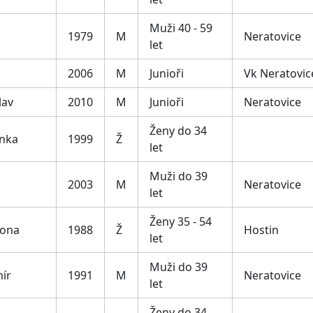
Muži 40 - 59
1979
M
Neratovice
let
2006
M
Junioři
Vk Neratovic
lav
2010
M
Junioři
Neratovice
Ženy do 34
nka
1999
Ž
let
Muži do 39
2003
M
Neratovice
let
Ženy 35 - 54
eona
1988
Ž
Hostin
let
Muži do 39
mír
1991
M
Neratovice
let
Ženy do 34