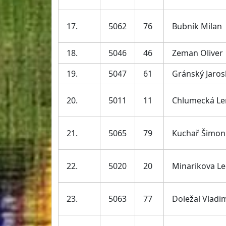
17.
5062
76
Bubník Milan
18.
5046
46
Zeman Oliver
19.
5047
61
Gránský Jaros
20.
5011
11
Chlumecká Le
21.
5065
79
Kuchař Šimon
22.
5020
20
Minarikova L
23.
5063
77
Doležal Vladi