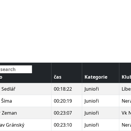
o
čas
Kategorie
Klu
 Sedlář
00:18:22
Junioři
Líbe
 Šíma
00:20:19
Junioři
Ner
r Zeman
00:23:07
Junioři
Vk 
lav Gránský
00:23:10
Junioři
Ner