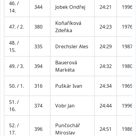
46. /
344
Jobek Ondřej
24:21
1996
14.
Koňaříková
47. / 2.
380
24:23
1976
Zdeňka
48. /
335
Drechsler Ales
24:29
1987
15.
Bauerová
49. / 3.
394
24:32
1980
Markéta
50. / 1.
316
Puškár Ivan
24:34
1965
51. /
374
Vobr Jan
24:44
1996
16.
52. /
Punčochář
396
24:51
1986
17.
Miroslav