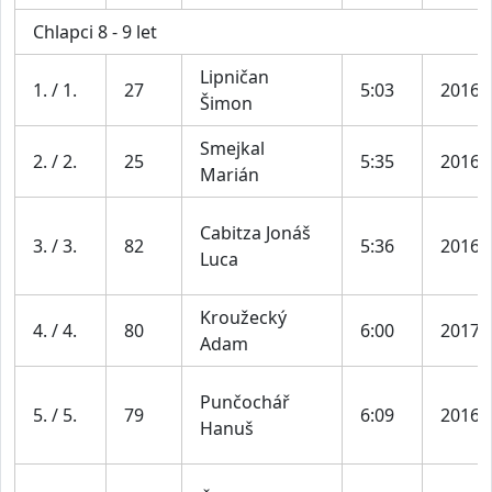
Chlapci 8 - 9 let
Lipničan
1. / 1.
27
5:03
2016
Šimon
Smejkal
2. / 2.
25
5:35
2016
Marián
Cabitza Jonáš
3. / 3.
82
5:36
2016
Luca
Kroužecký
4. / 4.
80
6:00
2017
Adam
Punčochář
5. / 5.
79
6:09
2016
Hanuš