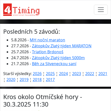
Posledních 5 závodů:
5.8.2026 -
MH noční maraton
27.7.2026 -
Zátopkův Zlatý týden MARATON
25.7.2026 -
Triatlon Brdonoš
24.7.2026 -
Zátopkův Zlatý týden 5000m
21.7.2026 -
Běh za Sliveneckou saní
Starší výsledky:
2026
¦
2025
¦
2024
¦
2023
¦
2022
¦
2021
¦
2020
¦
2019
¦
2018
¦
2017
Kros okolo Otmíčské hory -
30.3.2025 11:30