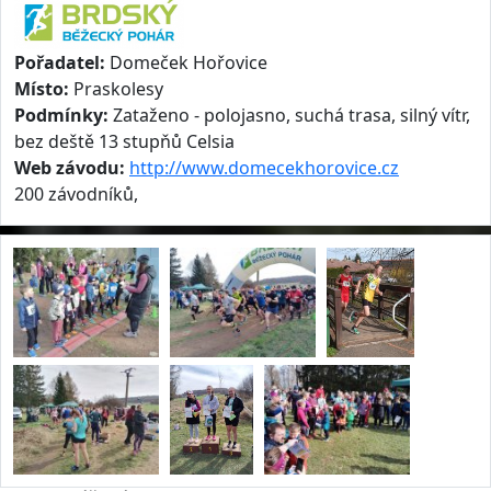
Pořadatel:
Domeček Hořovice
Místo:
Praskolesy
Podmínky:
Zataženo - polojasno, suchá trasa, silný vítr,
bez deště 13 stupňů Celsia
Web závodu:
http://www.domecekhorovice.cz
200 závodníků,