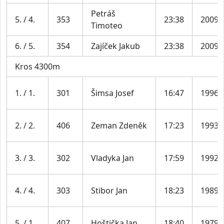
Petráš
5. / 4.
353
23:38
2009
Timoteo
6. / 5.
354
Zajíček Jakub
23:38
2009
Kros 4300m
1. / 1.
301
Šimsa Josef
16:47
1996
2. / 2.
406
Zeman Zdeněk
17:23
1993
3. / 3.
302
Vladyka Jan
17:59
1992
4. / 4.
303
Stibor Jan
18:23
1989
5. / 1.
407
Hoštička Jan
18:40
1979