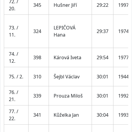
72. /
345
Hušner Jiří
29:22
1997
20.
73. /
LEPIČOVÁ
324
29:37
1974
11.
Hana
74. /
398
Kárová Iveta
29:54
1977
12.
75. / 2.
310
Šejbl Václav
30:01
1944
76. /
339
Prouza Miloš
30:01
1992
21.
77. /
341
Kůželka Jan
30:04
1993
22.