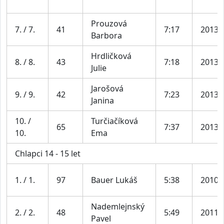
Prouzová
7. / 7.
41
7:17
2013
Barbora
Hrdličková
8. / 8.
43
7:18
2013
Julie
Jarošová
9. / 9.
42
7:23
2013
Janina
10. /
Turčiačíková
65
7:37
2013
10.
Ema
Chlapci 14 - 15 let
1. / 1.
97
Bauer Lukáš
5:38
2010
Nademlejnský
2. / 2.
48
5:49
2011
Pavel