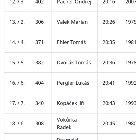
12. / 3.
402
Pacner Ondřej
20:16
2007
13. / 2.
306
Valek Marian
20:26
1975
14. / 4.
371
Ehler Tomáš
20:35
1981
15. / 5.
382
Dvořák Tomáš
20:36
1978
16. / 6.
404
Pergler Lukáš
20:41
1992
17. / 7.
340
Kopáček Jiří
20:43
1993
Vokůrka
18. / 6.
308
20:45
1980
Radek
Rozmajzl