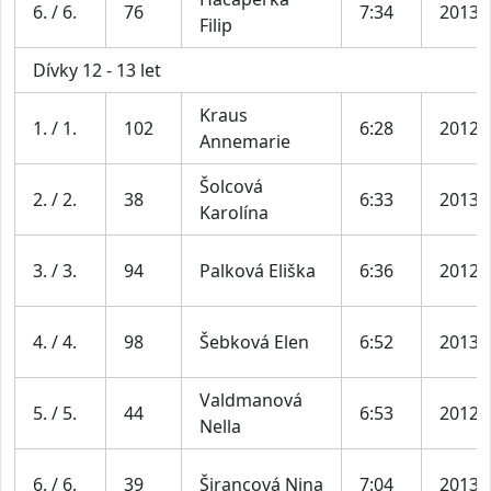
6. / 6.
76
7:34
2013
Filip
Dívky 12 - 13 let
Kraus
1. / 1.
102
6:28
2012
Annemarie
Šolcová
2. / 2.
38
6:33
2013
Karolína
3. / 3.
94
Palková Eliška
6:36
2012
4. / 4.
98
Šebková Elen
6:52
2013
Valdmanová
5. / 5.
44
6:53
2012
Nella
6. / 6.
39
Širancová Nina
7:04
2013