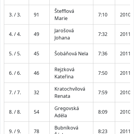
Štefflová
3. / 3.
91
7:10
2010
Marie
Jarošová
4. / 4.
49
7:32
2011
Johana
5. / 5.
45
Šobáňová Nela
7:36
2011
Rejzková
6. / 6.
46
7:50
2011
Kateřina
Kratochvílová
7. / 7.
32
7:59
2010
Renata
Gregovská
8. / 8.
54
8:09
2010
Adéla
Bubníková
9. / 9.
78
8:23
2011