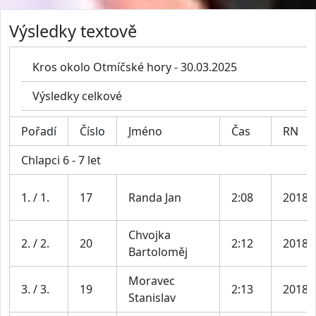
Výsledky textově
Kros okolo Otmíčské hory - 30.03.2025
Výsledky celkové
Pořadí
Číslo
Jméno
Čas
RN
Chlapci 6 - 7 let
1. / 1.
17
Randa Jan
2:08
2018
Chvojka
2. / 2.
20
2:12
2018
Bartoloměj
Moravec
3. / 3.
19
2:13
2018
Stanislav