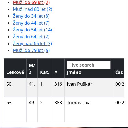
Muži do 69 let (2)
Muži nad 80 let (2)
Ženy do 34 let (8)
Ženy do 44 let (7)
Ženy do 54 let (14)
Ženy do 64 let (2)
Ženy nad 65 let (2)
Muži do 79 let (5)
M/
Celkově
Ž
Kat.
#
Jméno
čas
50.
41.
1.
316
Ivan Puškár
00:24
63.
49.
2.
383
Tomáš Uxa
00:27