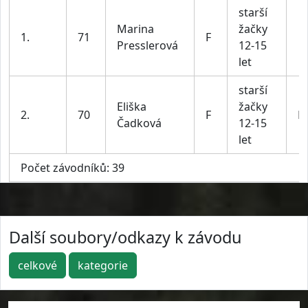
starší
Marina
žačky
1.
71
F
Presslerová
12-15
let
starší
Eliška
žačky
2.
70
F
BI
Čadková
12-15
let
Počet závodníků: 39
Další soubory/odkazy k závodu
celkové
kategorie