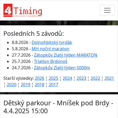
Posledních 5 závodů:
8.8.2026 -
Dolnohbitský tvrďák
5.8.2026 -
MH noční maraton
27.7.2026 -
Zátopkův Zlatý týden MARATON
25.7.2026 -
Triatlon Brdonoš
24.7.2026 -
Zátopkův Zlatý týden 5000m
Starší výsledky:
2026
¦
2025
¦
2024
¦
2023
¦
2022
¦
2021
¦
2020
¦
2019
¦
2018
¦
2017
Dětský parkour - Mníšek pod Brdy -
4.4.2025 15:00