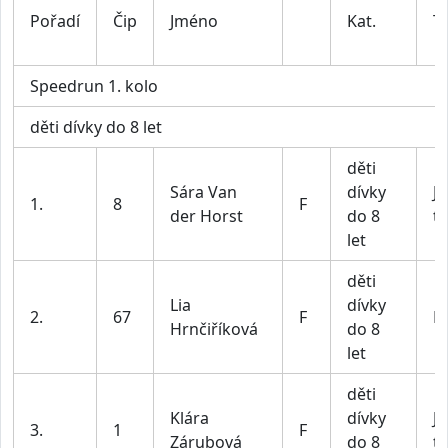
Pořadí
Čip
Jméno
Kat.
T
Speedrun 1. kolo
děti dívky do 8 let
děti
Sára Van
dívky
JV
1.
8
F
der Horst
do 8
t
let
děti
Lia
dívky
2.
67
F
BI
Hrnčiříková
do 8
let
děti
Klára
dívky
JV
3.
1
F
Zárubová
do 8
t