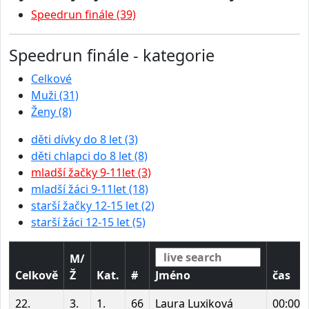
Speedrun finále (39)
Speedrun finále - kategorie
Celkové
Muži (31)
Ženy (8)
děti dívky do 8 let (3)
děti chlapci do 8 let (8)
mladší žačky 9-11let (3)
mladší žáci 9-11let (18)
starší žačky 12-15 let (2)
starší žáci 12-15 let (5)
M/
Celkově
Ž
Kat.
#
Jméno
čas
22.
3.
1.
66
Laura Luxiková
00:00: