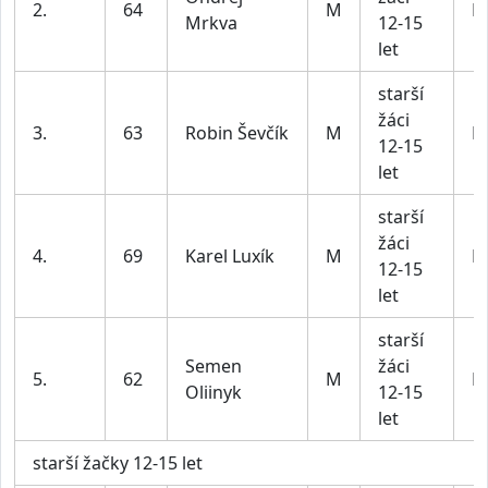
2.
64
M
BI
Mrkva
12-15
let
starší
žáci
3.
63
Robin Ševčík
M
BI
12-15
let
starší
žáci
4.
69
Karel Luxík
M
BI
12-15
let
starší
Semen
žáci
5.
62
M
BI
Oliinyk
12-15
let
starší žačky 12-15 let