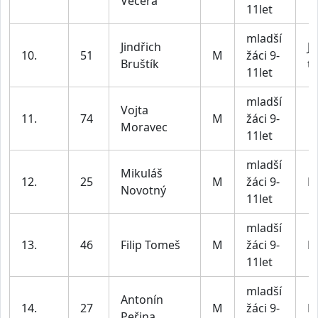
Večeřa
11let
mladší
Jindřich
JV
10.
51
M
žáci 9-
Bruštík
t
11let
mladší
Vojta
11.
74
M
žáci 9-
Moravec
11let
mladší
Mikuláš
12.
25
M
žáci 9-
BI
Novotný
11let
mladší
13.
46
Filip Tomeš
M
žáci 9-
BI
11let
mladší
Antonín
14.
27
M
žáci 9-
BI
Peřina