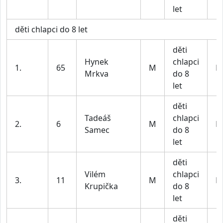
let
děti chlapci do 8 let
děti
Hynek
chlapci
1.
65
M
BI
Mrkva
do 8
let
děti
Tadeáš
chlapci
2.
6
M
BI
Samec
do 8
let
děti
Vilém
chlapci
3.
11
M
BI
Krupička
do 8
let
děti