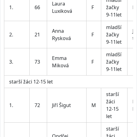
mladší
Laura
1.
66
F
žačky
BI
Luxiková
9-11let
mladší
Anna
JV
2.
21
F
žačky
Rysková
t
9-11let
mladší
Emma
3.
73
F
žačky
Miková
9-11let
starší žáci 12-15 let
starší
žáci
P
1.
72
Jiří Šigut
M
12-15
P
let
starší
Ondřej
žáci