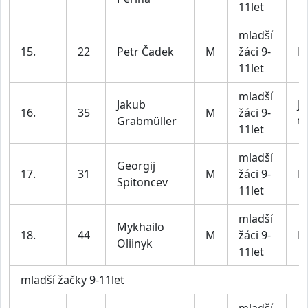
11let
mladší
15.
22
Petr Čadek
M
žáci 9-
BI
11let
mladší
Jakub
JV
16.
35
M
žáci 9-
Grabmüller
t
11let
mladší
Georgij
17.
31
M
žáci 9-
BI
Spitoncev
11let
mladší
Mykhailo
18.
44
M
žáci 9-
BI
Oliinyk
11let
mladší žačky 9-11let