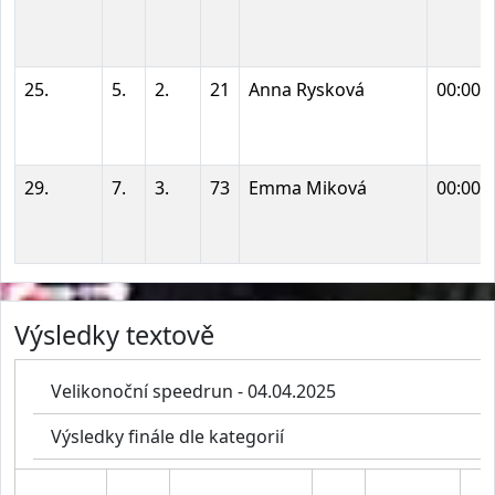
25.
5.
2.
21
Anna Rysková
00:00:
29.
7.
3.
73
Emma Miková
00:00:
Výsledky textově
Velikonoční speedrun - 04.04.2025
Výsledky finále dle kategorií