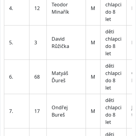
Teodor
chlapci
4.
12
M
BI
Minařík
do 8
let
děti
David
chlapci
5.
3
M
BI
Růžička
do 8
let
děti
Matyáš
chlapci
Č
6.
68
M
Ďureš
do 8
B
let
děti
Ondřej
chlapci
JV
7.
17
M
Bureš
do 8
t
let
děti