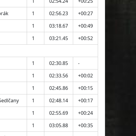
1
02:54.24
+00:25
brák
1
02:56.23
+00:27
1
03:18.67
+00:49
1
03:21.45
+00:52
1
02:30.85
-
1
02:33.56
+00:02
1
02:45.86
+00:15
 Sedlčany
1
02:48.14
+00:17
1
02:55.69
+00:24
1
03:05.88
+00:35