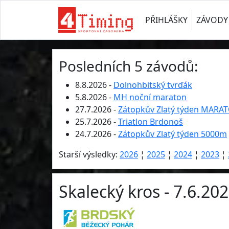
PŘIHLÁŠKY
ZÁVODY
Posledních 5 závodů:
8.8.2026 -
Dolnohbitský tvrďák
5.8.2026 -
MH noční maraton
27.7.2026 -
Zátopkův Zlatý týden MARA
25.7.2026 -
Triatlon Brdonoš
24.7.2026 -
Zátopkův Zlatý týden 5000m
Starší výsledky:
2026
¦
2025
¦
2024
¦
2023
¦
Skalecký kros - 7.6.20