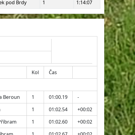
ek pod Brdy
1
1:14:07
Kol
Čas
a Beroun
1
01:00.19
-
n
1
01:02.54
+00:02
Příbram
1
01:02.60
+00:02
říbram
1
01:02.67
+00:02