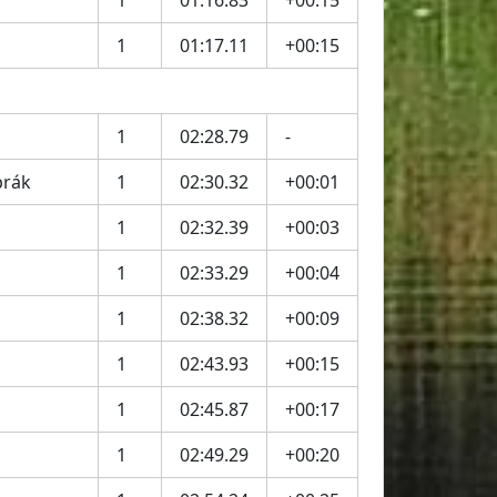
1
01:16.83
+00:15
1
01:17.11
+00:15
1
02:28.79
-
brák
1
02:30.32
+00:01
1
02:32.39
+00:03
1
02:33.29
+00:04
1
02:38.32
+00:09
1
02:43.93
+00:15
1
02:45.87
+00:17
1
02:49.29
+00:20