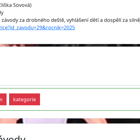
 Eliška Sovová)
dy
závody za drobného deště, vyhlášení dětí a dospělí za silně
ozice?id_zavodu=29&rocnik=2025
m
kategorie
závody