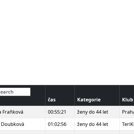
čas
Kategorie
Klub
a Fraňková
00:55:21
ženy do 44 let
Prah
a Doubková
01:02:56
ženy do 44 let
TeriK