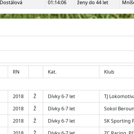
 Dostálová
01:14:06
ženy do 44 let
Mníš
RN
Kat.
Klub
2018
Ž
Dívky 6-7 let
TJ Lokomotiv
2018
Ž
Dívky 6-7 let
Sokol Berou
2018
Ž
Dívky 6-7 let
SK Sporting 
2018
Ž
Dívky 6-7 let
ZC Racing, P