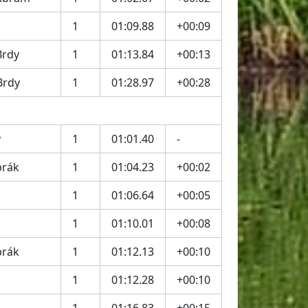
1
01:09.88
+00:09
Brdy
1
01:13.84
+00:13
Brdy
1
01:28.97
+00:28
y
1
01:01.40
-
brák
1
01:04.23
+00:02
1
01:06.64
+00:05
1
01:10.01
+00:08
brák
1
01:12.13
+00:10
1
01:12.28
+00:10