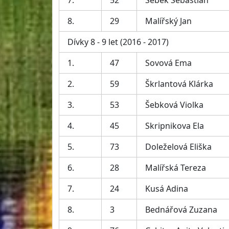
7.
52
Šebek Sebastian
8.
29
Malířský Jan
Dívky 8 - 9 let (2016 - 2017)
1.
47
Sovová Ema
2.
59
Škrlantová Klárka
3.
53
Šebková Violka
4.
45
Skripnikova Ela
5.
73
Doleželová Eliška
6.
28
Malířská Tereza
7.
24
Kusá Adina
8.
3
Bednářová Zuzana