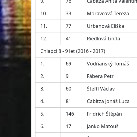
9.
76
Cabitza Anita Valenti
10.
33
Moravcová Tereza
11.
77
Urbanová Eliška
12.
41
Riedlová Linda
Chlapci 8 - 9 let (2016 - 2017)
1.
69
Vodňanský Tomáš
2.
9
Fábera Petr
3.
60
Šteffl Václav
4.
81
Cabitza Jonáš Luca
5.
146
Fridrich Štěpán
6.
17
Janko Matouš