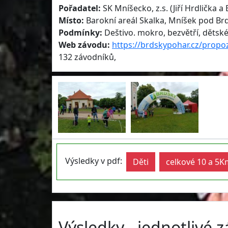
Pořadatel:
SK Mníšecko, z.s. (Jiří Hrdlička a
Místo:
Barokní areál Skalka, Mníšek pod Br
Podmínky:
Deštivo. mokro, bezvětří, dětské 
Web závodu:
https://brdskypohar.cz/prop
132 závodníků,
Výsledky v pdf:
Děti
celkové 10 a 5K
Výsledky - jednotlivé 