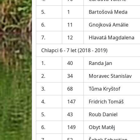
5.
1
Bartošová Meda
6.
11
Gnojková Amálie
7.
12
Hlavatá Magdalena
Chlapci 6 - 7 let (2018 - 2019)
1.
40
Randa Jan
2.
34
Moravec Stanislav
3.
68
Tůma Kryštof
4.
147
Fridrich Tomáš
5.
43
Roub Daniel
6.
149
Obyt Matěj