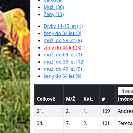
Celkové
Muži (30)
Ženy (13)
Dívky 14-15 let (1)
ženy do 34 let (3)
muži do 59 let (8)
ženy do 44 let (3)
muži do 69 let (1)
muži do 39 let (12)
muži do 49 let (9)
ženy do 54 let (6)
Celkově
M/Ž
Kat.
#
Jméno
21.
2.
1.
109
Andre
34.
7.
2.
101
Terez