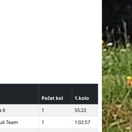
Počet kol
1.kolo
a 6
1
55:22
uli Team
1
1:02:57