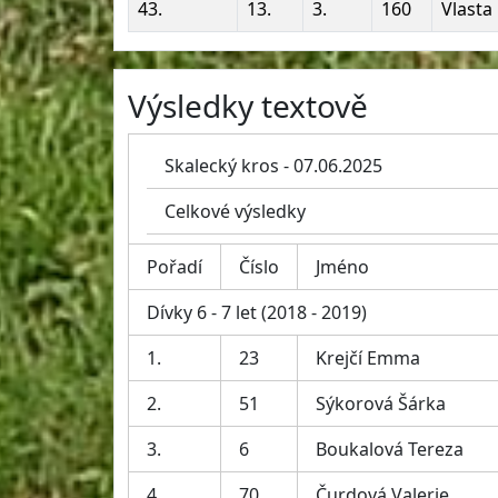
43.
13.
3.
160
Vlasta
Výsledky textově
Skalecký kros - 07.06.2025
Celkové výsledky
Pořadí
Číslo
Jméno
Dívky 6 - 7 let (2018 - 2019)
1.
23
Krejčí Emma
2.
51
Sýkorová Šárka
3.
6
Boukalová Tereza
4.
70
Čurdová Valerie