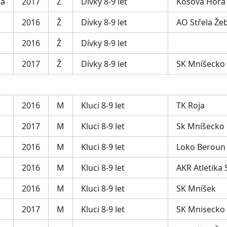
na
2017
Ž
Dívky 8-9 let
Kosova Hora
2016
Ž
Dívky 8-9 let
AO Střela Že
2016
Ž
Dívky 8-9 let
2017
Ž
Dívky 8-9 let
SK Mníšecko
2016
M
Kluci 8-9 let
TK Roja
2017
M
Kluci 8-9 let
Sk Mníšecko
2016
M
Kluci 8-9 let
Loko Beroun
2016
M
Kluci 8-9 let
AKR Atletika
2016
M
Kluci 8-9 let
SK Mníšek
2017
M
Kluci 8-9 let
SK Mnisecko