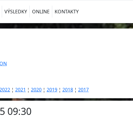
VÝSLEDKY
ONLINE
KONTAKTY
TON
2022
¦
2021
¦
2020
¦
2019
¦
2018
¦
2017
25 09:30