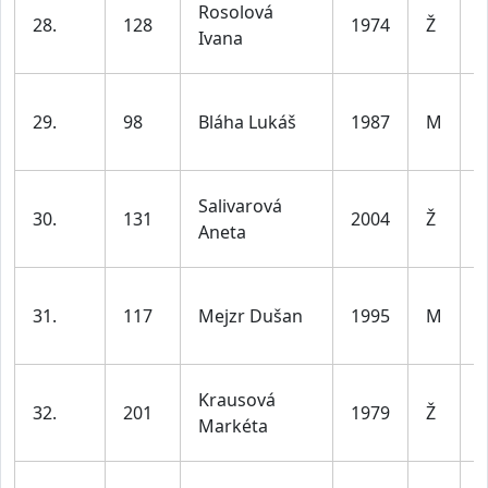
Rosolová
28.
128
1974
Ž
d
Ivana
l
29.
98
Bláha Lukáš
1987
M
d
l
ž
Salivarová
30.
131
2004
Ž
d
Aneta
l
31.
117
Mejzr Dušan
1995
M
d
l
ž
Krausová
32.
201
1979
Ž
d
Markéta
l