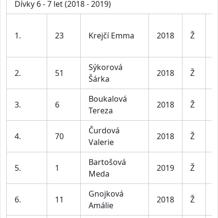
Dívky 6 - 7 let (2018 - 2019)
D
1.
23
Krejčí Emma
2018
Ž
6
Sýkorová
D
2.
51
2018
Ž
Šárka
6
Boukalová
D
3.
6
2018
Ž
Tereza
6
Čurdová
D
4.
70
2018
Ž
Valerie
6
Bartošová
D
5.
1
2019
Ž
Meda
6
Gnojková
D
6.
11
2018
Ž
Amálie
6