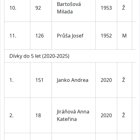
ž
Bartošová
10.
92
1953
Ž
Milada
6
11.
126
Průša Josef
1952
M
7
Dívky do 5 let (2020-2025)
D
d
1.
151
Janko Andrea
2020
Ž
l
v
D
Jiráňová Anna
d
2.
18
2020
Ž
Kateřina
l
v
D