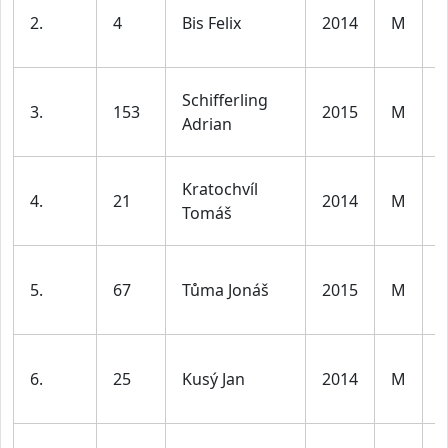
2.
4
Bis Felix
2014
M
1
l
K
Schifferling
3.
153
2015
M
1
Adrian
l
K
Kratochvíl
4.
21
2014
M
1
Tomáš
l
K
5.
67
Tůma Jonáš
2015
M
1
l
K
6.
25
Kusý Jan
2014
M
1
l
K