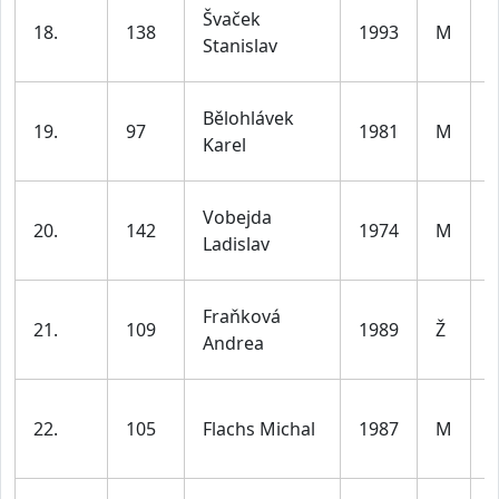
Švaček
18.
138
1993
M
d
Stanislav
l
Bělohlávek
19.
97
1981
M
d
Karel
l
Vobejda
20.
142
1974
M
d
Ladislav
l
ž
Fraňková
21.
109
1989
Ž
d
Andrea
l
22.
105
Flachs Michal
1987
M
d
l