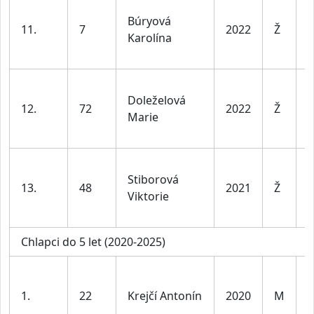
D
Búryová
d
11.
7
2022
Ž
Karolína
l
v
D
Doleželová
d
12.
72
2022
Ž
Marie
l
v
D
Stiborová
d
13.
48
2021
Ž
Viktorie
l
v
Chlapci do 5 let (2020-2025)
K
d
1.
22
Krejčí Antonín
2020
M
l