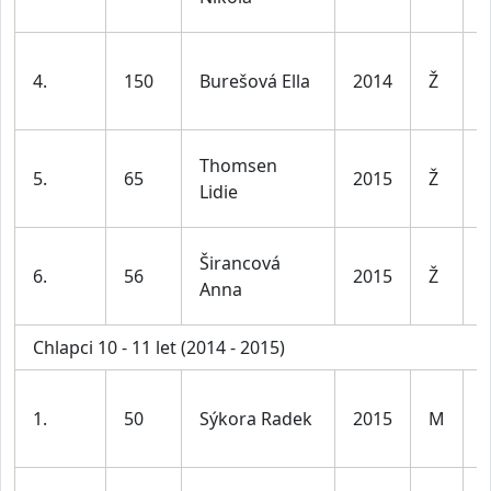
l
D
4.
150
Burešová Ella
2014
Ž
1
l
D
Thomsen
5.
65
2015
Ž
1
Lidie
l
D
Širancová
6.
56
2015
Ž
1
Anna
l
Chlapci 10 - 11 let (2014 - 2015)
K
1.
50
Sýkora Radek
2015
M
1
l
K