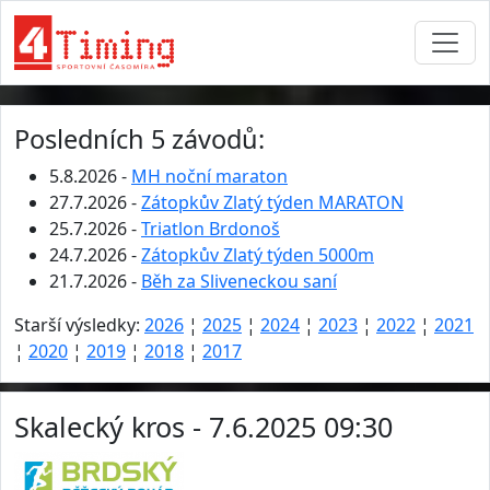
Posledních 5 závodů:
5.8.2026 -
MH noční maraton
27.7.2026 -
Zátopkův Zlatý týden MARATON
25.7.2026 -
Triatlon Brdonoš
24.7.2026 -
Zátopkův Zlatý týden 5000m
21.7.2026 -
Běh za Sliveneckou saní
Starší výsledky:
2026
¦
2025
¦
2024
¦
2023
¦
2022
¦
2021
¦
2020
¦
2019
¦
2018
¦
2017
Skalecký kros - 7.6.2025 09:30