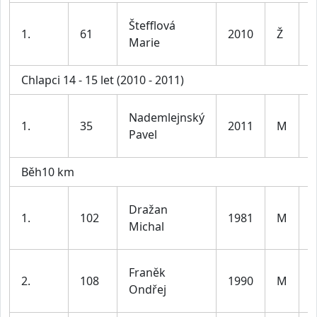
D
Štefflová
1.
61
2010
Ž
1
Marie
l
Chlapci 14 - 15 let (2010 - 2011)
K
Nademlejnský
1.
35
2011
M
1
Pavel
l
Běh10 km
Dražan
1.
102
1981
M
d
Michal
l
Franěk
2.
108
1990
M
d
Ondřej
l