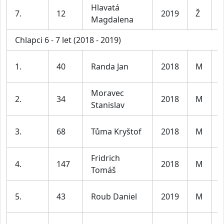
Hlavatá
D
7.
12
2019
Ž
Magdalena
6
Chlapci 6 - 7 let (2018 - 2019)
K
1.
40
Randa Jan
2018
M
6
Moravec
K
2.
34
2018
M
Stanislav
6
K
3.
68
Tůma Kryštof
2018
M
6
Fridrich
K
4.
147
2018
M
Tomáš
6
K
5.
43
Roub Daniel
2019
M
6
K