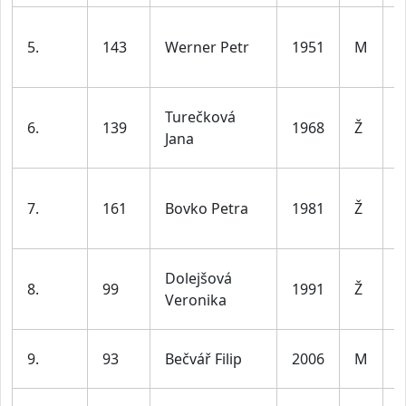
5.
143
Werner Petr
1951
M
7
ž
Turečková
6.
139
1968
Ž
d
Jana
l
ž
7.
161
Bovko Petra
1981
Ž
d
l
ž
Dolejšová
8.
99
1991
Ž
d
Veronika
l
9.
93
Bečvář Filip
2006
M
j