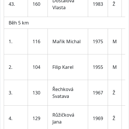
Dostálová
43.
160
1983
Ž
d
Vlasta
l
Běh 5 km
1.
116
Mařik Michal
1975
M
d
l
2.
104
Filip Karel
1955
M
7
ž
Řechková
3.
130
1967
Ž
d
Svatava
l
ž
Růžičková
4.
129
1969
Ž
d
Jana
l