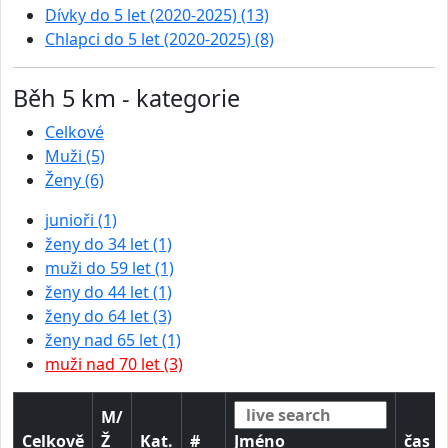
Dívky do 5 let (2020-2025) (13)
Chlapci do 5 let (2020-2025) (8)
Běh 5 km - kategorie
Celkové
Muži (5)
Ženy (6)
junioři (1)
ženy do 34 let (1)
muži do 59 let (1)
ženy do 44 let (1)
ženy do 64 let (3)
ženy nad 65 let (1)
muži nad 70 let (3)
M/
Celkově
Ž
Kat.
#
Jméno
čas