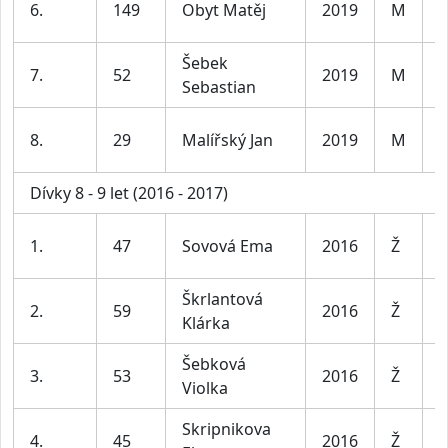
6.
149
Obyt Matěj
2019
M
6
Šebek
K
7.
52
2019
M
Sebastian
6
K
8.
29
Malířský Jan
2019
M
6
Dívky 8 - 9 let (2016 - 2017)
D
1.
47
Sovová Ema
2016
Ž
8
Škrlantová
D
2.
59
2016
Ž
Klárka
8
Šebková
D
3.
53
2016
Ž
Violka
8
Skripnikova
D
4.
45
2016
Ž