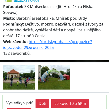
Pořadatel:
SK Mníšecko, z.s. (Jiří Hrdlička a Eliška
Sovová)
Místo:
Barokní areál Skalka, Mníšek pod Brdy
Podmínky:
Deštivo. mokro, bezvětří, dětské závody za
drobného deště, vyhlášení dětí a dospělí za silnějšího
deště. 17 stupňů Celsia.
Web závodu:
https://brdskypohar.cz/propozice?
id_zavodu=29&rocnik=2025
132 závodníků,
Výsledky v pdf:
Děti
celkové 10 a 5Km