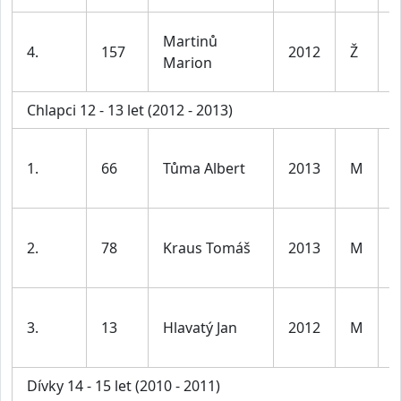
D
Martinů
4.
157
2012
Ž
1
Marion
l
Chlapci 12 - 13 let (2012 - 2013)
K
1.
66
Tůma Albert
2013
M
1
l
K
2.
78
Kraus Tomáš
2013
M
1
l
K
3.
13
Hlavatý Jan
2012
M
1
l
Dívky 14 - 15 let (2010 - 2011)