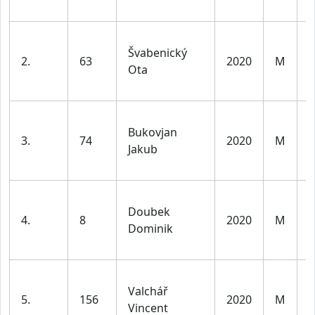
v
K
Švabenický
d
2.
63
2020
M
Ota
l
v
K
Bukovjan
d
3.
74
2020
M
Jakub
l
v
K
Doubek
d
4.
8
2020
M
Dominik
l
v
K
Valchář
d
5.
156
2020
M
Vincent
l