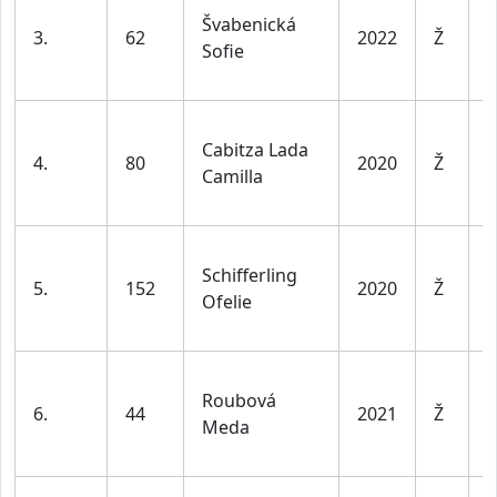
Švabenická
d
3.
62
2022
Ž
Sofie
l
v
D
Cabitza Lada
d
4.
80
2020
Ž
Camilla
l
v
D
Schifferling
d
5.
152
2020
Ž
Ofelie
l
v
D
Roubová
d
6.
44
2021
Ž
Meda
l
v