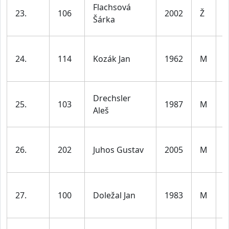
ž
Flachsová
23.
106
2002
Ž
d
Šárka
l
24.
114
Kozák Jan
1962
M
d
l
Drechsler
25.
103
1987
M
d
Aleš
l
26.
202
Juhos Gustav
2005
M
d
l
27.
100
Doležal Jan
1983
M
d
l
ž