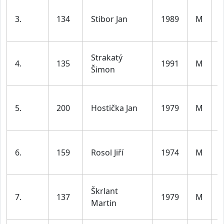
3.
134
Stibor Jan
1989
M
d
l
Strakatý
4.
135
1991
M
d
Šimon
l
5.
200
Hostička Jan
1979
M
d
l
6.
159
Rosol Jiří
1974
M
d
l
Škrlant
7.
137
1979
M
d
Martin
l