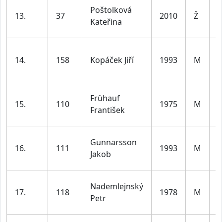
D
Poštolková
13.
37
2010
Ž
1
Kateřina
l
14.
158
Kopáček Jiří
1993
M
d
l
Frühauf
15.
110
1975
M
d
František
l
Gunnarsson
16.
111
1993
M
d
Jakob
l
Nademlejnský
17.
118
1978
M
d
Petr
l