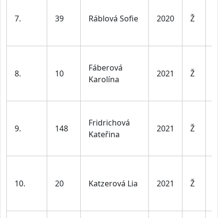
D
d
7.
39
Ráblová Sofie
2020
Ž
l
v
D
Fáberová
d
8.
10
2021
Ž
Karolína
l
v
D
Fridrichová
d
9.
148
2021
Ž
Kateřina
l
v
D
d
10.
20
Katzerová Lia
2021
Ž
l
v