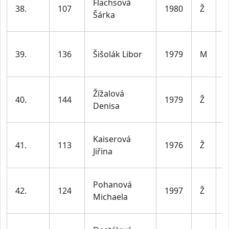
Flachsová
38.
107
1980
Ž
d
Šárka
l
39.
136
Šišolák Libor
1979
M
d
l
ž
Žížalová
40.
144
1979
Ž
d
Denisa
l
ž
Kaiserová
41.
113
1976
Ž
d
Jiřina
l
ž
Pohanová
42.
124
1997
Ž
d
Michaela
l
ž