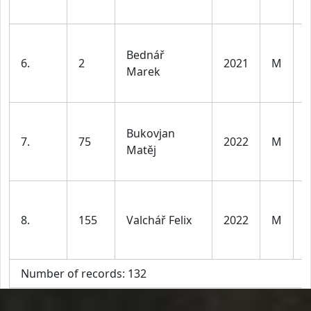
v
K
Bednář
d
6.
2
2021
M
Marek
l
v
K
Bukovjan
d
7.
75
2022
M
Matěj
l
v
K
d
8.
155
Valchář Felix
2022
M
l
v
Number of records: 132