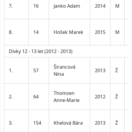
7.
16
Janko Adam
2014
M
1
l
K
8.
14
Hošek Marek
2015
M
1
l
Dívky 12 - 13 let (2012 - 2013)
D
Širancová
1.
57
2013
Ž
1
Nina
l
D
Thomsen
2.
64
2012
Ž
1
Anne-Marie
l
D
3.
154
Khelová Bára
2013
Ž
1
l