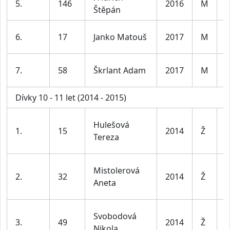
5.
146
2016
M
Štěpán
8
K
6.
17
Janko Matouš
2017
M
8
K
7.
58
Škrlant Adam
2017
M
8
Dívky 10 - 11 let (2014 - 2015)
D
Hulešová
1.
15
2014
Ž
1
Tereza
l
D
Mistolerová
2.
32
2014
Ž
1
Aneta
l
D
Svobodová
3.
49
2014
Ž
1
Nikola