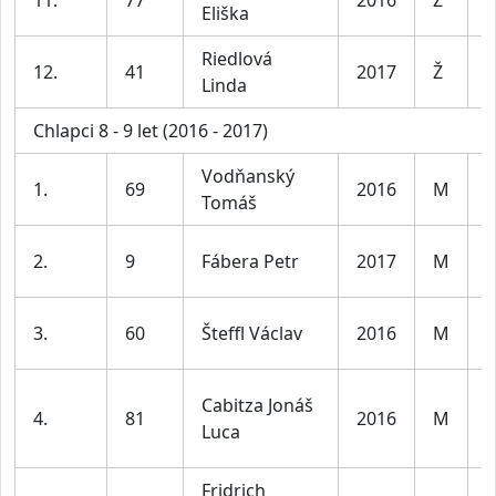
11.
77
2016
Ž
Eliška
8
Riedlová
D
12.
41
2017
Ž
Linda
8
Chlapci 8 - 9 let (2016 - 2017)
Vodňanský
K
1.
69
2016
M
Tomáš
8
K
2.
9
Fábera Petr
2017
M
8
K
3.
60
Šteffl Václav
2016
M
8
Cabitza Jonáš
K
4.
81
2016
M
Luca
8
Fridrich
K