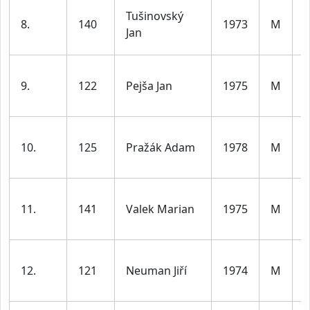
Tušinovský
8.
140
1973
M
d
Jan
l
9.
122
Pejša Jan
1975
M
d
l
10.
125
Pražák Adam
1978
M
d
l
11.
141
Valek Marian
1975
M
d
l
12.
121
Neuman Jiří
1974
M
d
l