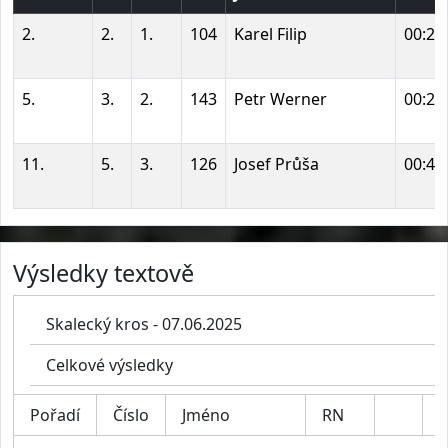
2.
2.
1.
104
Karel Filip
00:29
5.
3.
2.
143
Petr Werner
00:29
11.
5.
3.
126
Josef Průša
00:41
Výsledky textově
Skalecký kros - 07.06.2025
Celkové výsledky
Pořadí
Číslo
Jméno
RN
K