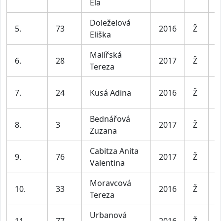
Ela
8
Doleželová
D
5.
73
2016
Ž
Eliška
8
Malířská
D
6.
28
2017
Ž
Tereza
8
D
7.
24
Kusá Adina
2016
Ž
8
Bednářová
D
8.
3
2017
Ž
Zuzana
8
Cabitza Anita
D
9.
76
2017
Ž
Valentina
8
Moravcová
D
10.
33
2016
Ž
Tereza
8
Urbanová
D