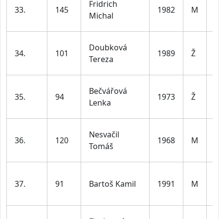
Fridrich
33.
145
1982
M
d
Michal
l
ž
Doubková
34.
101
1989
Ž
d
Tereza
l
ž
Bečvářová
35.
94
1973
Ž
d
Lenka
l
Nesvačil
36.
120
1968
M
d
Tomáš
l
37.
91
Bartoš Kamil
1991
M
d
l
ž