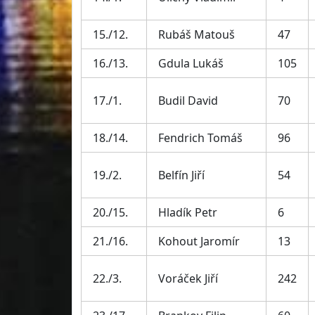
15./12.
Rubáš Matouš
47
16./13.
Gdula Lukáš
105
17./1.
Budil David
70
18./14.
Fendrich Tomáš
96
19./2.
Belfín Jiří
54
20./15.
Hladík Petr
6
21./16.
Kohout Jaromír
13
22./3.
Voráček Jiří
242