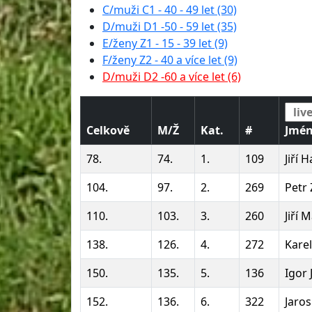
C/muži C1 - 40 - 49 let (30)
D/muži D1 -50 - 59 let (35)
E/ženy Z1 - 15 - 39 let (9)
F/ženy Z2 - 40 a více let (9)
D/muži D2 -60 a více let (6)
Celkově
M/Ž
Kat.
#
Jmé
78.
74.
1.
109
Jiří 
104.
97.
2.
269
Petr
110.
103.
3.
260
Jiří
138.
126.
4.
272
Kare
150.
135.
5.
136
Igor 
152.
136.
6.
322
Jaro