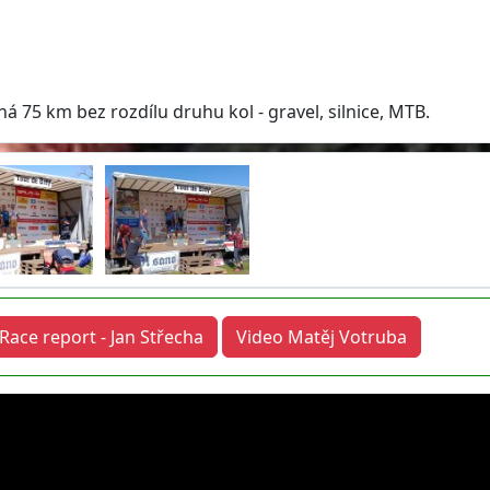
uhá 75 km bez rozdílu druhu kol - gravel, silnice, MTB.
Race report - Jan Střecha
Video Matěj Votruba