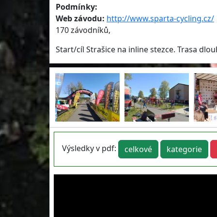
Podmínky:
Web závodu:
http://www.sparta-cycling.cz/
170 závodníků,
Start/cíl Strašice na inline stezce. Trasa dlo
Výsledky v pdf:
celkové
kategorie