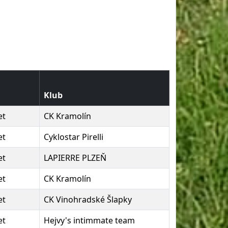
Klub
et
CK Kramolín
et
Cyklostar Pirelli
et
LAPIERRE PLZEŇ
et
CK Kramolín
et
CK Vinohradské Šlapky
et
Hejvy's intimmate team