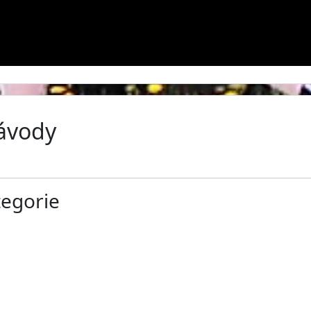
závody
tegorie