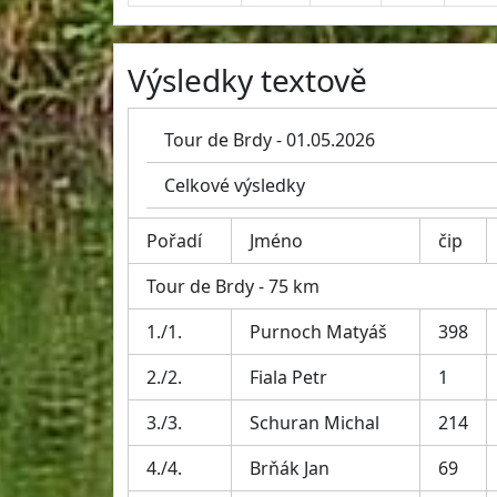
Výsledky textově
Tour de Brdy - 01.05.2026
Celkové výsledky
Pořadí
Jméno
čip
Tour de Brdy - 75 km
1./1.
Purnoch Matyáš
398
2./2.
Fiala Petr
1
3./3.
Schuran Michal
214
4./4.
Brňák Jan
69