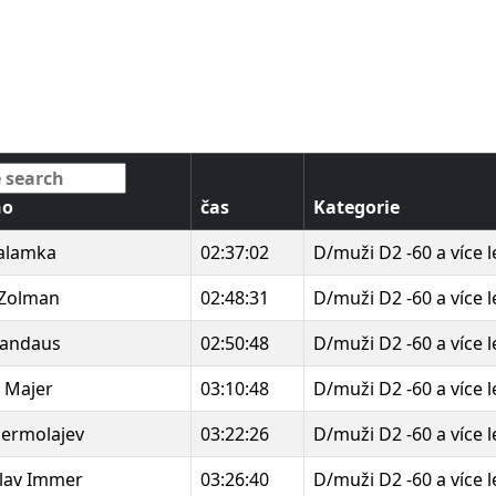
no
čas
Kategorie
Halamka
02:37:02
D/muži D2 -60 a více l
 Zolman
02:48:31
D/muži D2 -60 a více l
 Mandaus
02:50:48
D/muži D2 -60 a více l
l Majer
03:10:48
D/muži D2 -60 a více l
Jermolajev
03:22:26
D/muži D2 -60 a více l
slav Immer
03:26:40
D/muži D2 -60 a více l