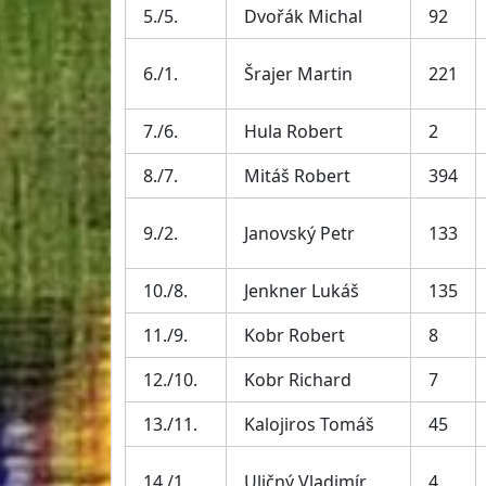
5./5.
Dvořák Michal
92
6./1.
Šrajer Martin
221
7./6.
Hula Robert
2
8./7.
Mitáš Robert
394
9./2.
Janovský Petr
133
10./8.
Jenkner Lukáš
135
11./9.
Kobr Robert
8
12./10.
Kobr Richard
7
13./11.
Kalojiros Tomáš
45
14./1.
Uličný Vladimír
4