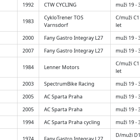
1992
CTW CYCLING
muži 19 - 3
CykloTrener TOS
C/muži C1 
1983
Varnsdorf
let
2000
Fany Gastro Integray L27
muži 19 - 3
2007
Fany Gastro Integray L27
muži 19 - 3
C/muži C1 
1984
Lenner Motors
let
2003
SpectrumBike Racing
muži 19 - 3
2005
AC Sparta Praha
muži 19 - 3
2005
AC Sparta Praha
muži 19 - 3
1994
AC Sparta Praha cycling
muži 19 - 3
D/muži D1 
1974
Fany Gastro Integray L27