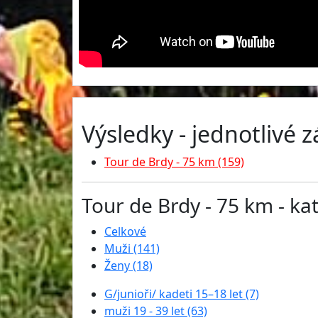
Výsledky - jednotlivé 
Tour de Brdy - 75 km (159)
Tour de Brdy - 75 km - ka
Celkové
Muži (141)
Ženy (18)
G/junioři/ kadeti 15–18 let (7)
muži 19 - 39 let (63)