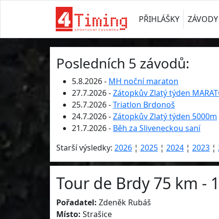
PŘIHLÁŠKY
ZÁVODY
Posledních 5 závodů:
5.8.2026 -
MH noční maraton
27.7.2026 -
Zátopkův Zlatý týden MARA
25.7.2026 -
Triatlon Brdonoš
24.7.2026 -
Zátopkův Zlatý týden 5000m
21.7.2026 -
Běh za Sliveneckou saní
Starší výsledky:
2026
¦
2025
¦
2024
¦
2023
¦
Tour de Brdy 75 km - 
Pořadatel:
Zdeněk Rubáš
Místo:
Strašice