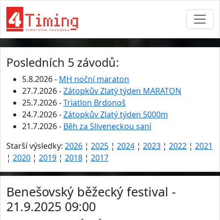
Posledních 5 závodů:
5.8.2026 -
MH noční maraton
27.7.2026 -
Zátopkův Zlatý týden MARATON
25.7.2026 -
Triatlon Brdonoš
24.7.2026 -
Zátopkův Zlatý týden 5000m
21.7.2026 -
Běh za Sliveneckou saní
Starší výsledky:
2026
¦
2025
¦
2024
¦
2023
¦
2022
¦
2021
¦
2020
¦
2019
¦
2018
¦
2017
Benešovský běžecký festival -
21.9.2025 09:00