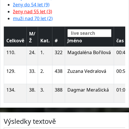
ženy do 54 let (9)
ženy nad 55 let (3)
muži nad 70 let (2)
M/
Celkově
Ž
Kat.
#
Jméno
čas
110.
24.
1.
322
Magdaléna Bořilová
00:46
129.
33.
2.
438
Zuzana Vedralová
00:53
134.
38.
3.
388
Dagmar Merašická
01:03
Výsledky textově