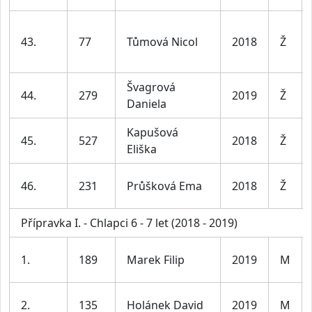
43.
77
Tůmová Nicol
2018
Ž
Švagrová
44.
279
2019
Ž
Daniela
Kapušová
45.
527
2018
Ž
Eliška
46.
231
Průšková Ema
2018
Ž
Přípravka I. - Chlapci 6 - 7 let (2018 - 2019)
1.
189
Marek Filip
2019
M
2.
135
Holánek David
2019
M