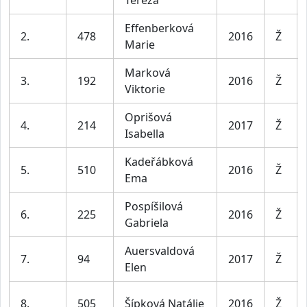
Tereza
Effenberková
2.
478
2016
Ž
Marie
Marková
3.
192
2016
Ž
Viktorie
Oprišová
4.
214
2017
Ž
Isabella
Kadeřábková
5.
510
2016
Ž
Ema
Pospíšilová
6.
225
2016
Ž
Gabriela
Auersvaldová
7.
94
2017
Ž
Elen
8.
505
Šípková Natálie
2016
Ž