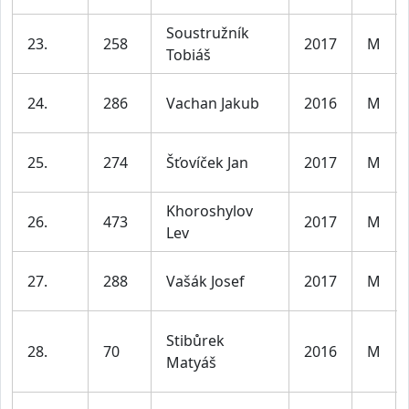
Soustružník
23.
258
2017
M
Tobiáš
24.
286
Vachan Jakub
2016
M
25.
274
Šťovíček Jan
2017
M
Khoroshylov
26.
473
2017
M
Lev
27.
288
Vašák Josef
2017
M
Stibůrek
28.
70
2016
M
Matyáš