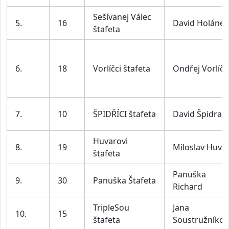
Sešívanej Válec
5.
16
David Holánek
štafeta
6.
18
Vorlíčci štafeta
Ondřej Vorlíč
7.
10
ŠPIDŘÍCI štafeta
David Špidra
Huvarovi
8.
19
Miloslav Huva
štafeta
Panuška
9.
30
Panuška Štafeta
Richard
TripleSou
Jana
10.
15
štafeta
Soustružníkov