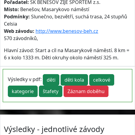
Pořadatel:
SK BENEŠOV ŽIJE SPORTEM z.s.
Místo:
Benešov, Masarykovo náměstí
Podmínky:
Slunečno, bezvětří, suchá trasa, 24 stupňů
Celsia
Web závodu:
http://www.benesov-beh.cz
570 závodníků,
Hlavní závod: Start a cíl na Masarykově náměstí. 8 km =
6 x kolo 1333 m. Děti okruhy okolo náměstí 325 m.
Výsledky v pdf:
děti
děti kola
celkové
kategorie
štafety
Záznam doběhu
Výsledky - jednotlivé závody