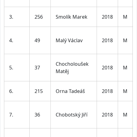
3.
256
Smolík Marek
2018
M
4.
49
Malý Václav
2018
M
Chocholoušek
5.
37
2018
M
Matěj
6.
215
Orna Tadeáš
2018
M
7.
36
Chobotský Jiří
2018
M