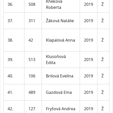
Kheková
36.
508
2019
Ž
Roberta
37.
311
Žáková Natálie
2019
Ž
38.
42
Klapalová Anna
2019
Ž
Klusoňová
39.
513
2019
Ž
Edita
40.
106
Brilová Evelína
2019
Ž
41.
489
Gazdová Ema
2019
Ž
42.
127
Fryšová Andrea
2019
Ž