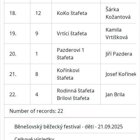
Šárka
18.
12
KoKo štafeta
Kožantová
Kamila
19.
9
Vrtíci štafeta
Vrtišková
Pazderovi 1
20.
1
Jiří Pazdera
štafeta
Kořínkovi
21.
8
Josef Kořínek
štafeta
Rodinná štafeta
22.
4
Jan Brila
Brilovi štafeta
Number of records: 22
Běnešovský běžecký festival - děti - 21.09.2025
Celkové výsledky