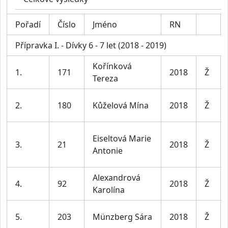
Pořadí
Číslo
Jméno
RN
Přípravka I. - Dívky 6 - 7 let (2018 - 2019)
Kořínková
1.
171
2018
Ž
Tereza
2.
180
Kůželová Mína
2018
Ž
Eiseltová Marie
3.
21
2018
Ž
Antonie
Alexandrová
4.
92
2018
Ž
Karolína
5.
203
Münzberg Sára
2018
Ž