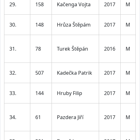
29.
158
Kačenga Vojta
2017
M
30.
148
Hrůza Štěpám
2017
M
31.
78
Turek Štěpán
2016
M
32.
507
Kadečka Patrik
2017
M
33.
144
Hruby Filip
2017
M
34.
61
Pazdera Jiří
2017
M