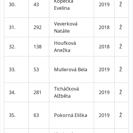
Kopecká
30.
43
2019
Ž
Evelína
Veverková
31.
292
2018
Ž
Natálie
Houfková
32.
138
2018
Ž
Anežka
33.
53
Mullerová Bela
2019
Ž
Ticháčková
34.
281
2019
Ž
Alžběta
35.
63
Pokorná Eliška
2019
Ž