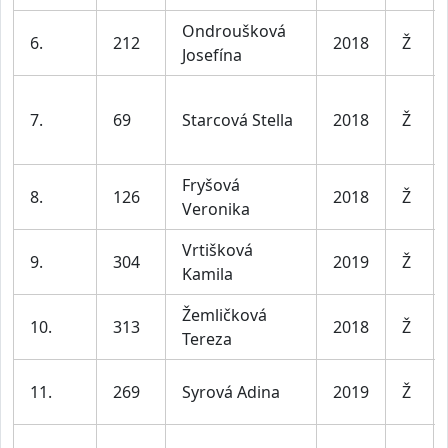
Ondroušková
6.
212
2018
Ž
Josefína
7.
69
Starcová Stella
2018
Ž
Fryšová
8.
126
2018
Ž
Veronika
Vrtišková
9.
304
2019
Ž
Kamila
Žemličková
10.
313
2018
Ž
Tereza
11.
269
Syrová Adina
2019
Ž