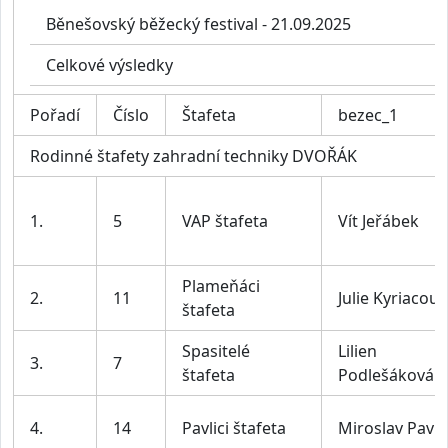
Běnešovský běžecký festival - 21.09.2025
Celkové výsledky
Pořadí
Číslo
Štafeta
bezec_1
Rodinné štafety zahradní techniky DVOŘÁK
1.
5
VAP štafeta
Vít Jeřábek
Plameňáci
2.
11
Julie Kyriacou
štafeta
Spasitelé
Lilien
3.
7
štafeta
Podlešáková
4.
14
Pavlici štafeta
Miroslav Pavlí