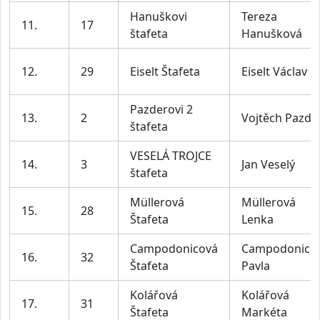
Hanuškovi
Tereza
11.
17
štafeta
Hanušková
12.
29
Eiselt Štafeta
Eiselt Václav
Pazderovi 2
13.
2
Vojtěch Pazde
štafeta
VESELÁ TROJCE
14.
3
Jan Veselý
štafeta
Müllerová
Müllerová
15.
28
Štafeta
Lenka
Campodonicová
Campodonico
16.
32
Štafeta
Pavla
Kolářová
Kolářová
17.
31
Štafeta
Markéta