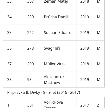
33.
307
Zeman Matěj
2018
M
34.
230
Průcha Daniil
2019
M
35.
262
Suchan Eduard
2019
M
36.
278
Švagr Jiří
2019
M
37.
200
Müller Vítek
2018
M
Alexandruk
38.
93
2019
M
Matthew
Přípravka II. Dívky - 8 - 9 let (2016 - 2017)
Vorlíčková
1.
301
2017
Ž