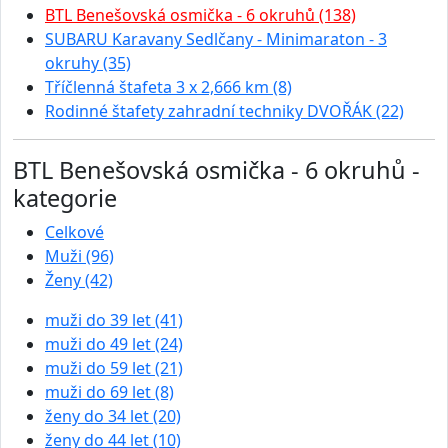
BTL Benešovská osmička - 6 okruhů (138)
SUBARU Karavany Sedlčany - Minimaraton - 3
okruhy (35)
Tříčlenná štafeta 3 x 2,666 km (8)
Rodinné štafety zahradní techniky DVOŘÁK (22)
BTL Benešovská osmička - 6 okruhů -
kategorie
Celkové
Muži (96)
Ženy (42)
muži do 39 let (41)
muži do 49 let (24)
muži do 59 let (21)
muži do 69 let (8)
ženy do 34 let (20)
ženy do 44 let (10)