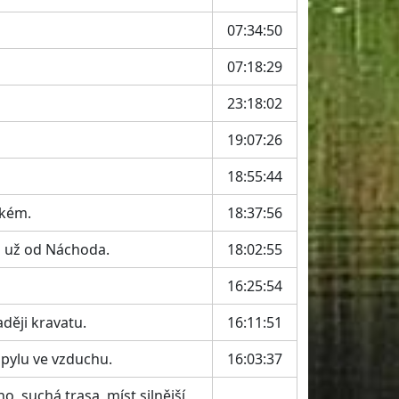
07:34:50
07:18:29
23:18:02
19:07:26
18:55:44
lkém.
18:37:56
tu už od Náchoda.
18:02:55
16:25:54
ději kravatu.
16:11:51
pylu ve vzduchu.
16:03:37
o, suchá trasa, míst silnější