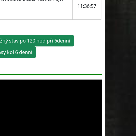
11:36:57
žný stav po 120 hod při 6denní
asy kol 6 denní