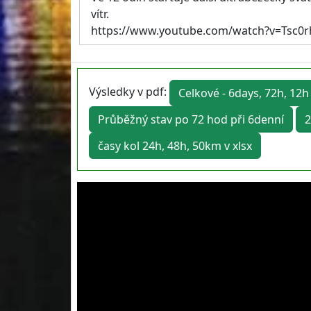
vítr.
https://www.youtube.com/watch?v=Tsc0
Výsledky v pdf:
Celkové - 6days, 72h, 12h
Průběžný stav po 72 hod při 6denní
2
časy kol 24h, 48h, 50km v xlsx