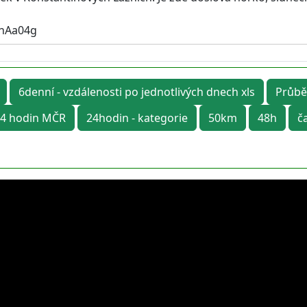
rhAa04g
6denní - vzdálenosti po jednotlivých dnech xls
Průbě
4 hodin MČR
24hodin - kategorie
50km
48h
č