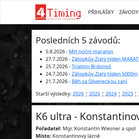
PŘIHLÁŠKY
ZÁVODY
Posledních 5 závodů:
5.8.2026 -
MH noční maraton
27.7.2026 -
Zátopkův Zlatý týden MARA
25.7.2026 -
Triatlon Brdonoš
24.7.2026 -
Zátopkův Zlatý týden 5000m
21.7.2026 -
Běh za Sliveneckou saní
Starší výsledky:
2026
¦
2025
¦
2024
¦
2023
¦
K6 ultra - Konstantinov
Pořadatel:
Mgr. Konstantin Wiesner a spol
Místo:
Konstantinovy lázně