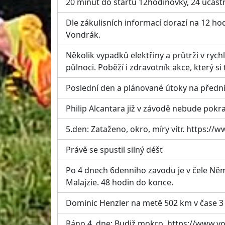
20 minut do startu 12hodinovky, 24 účast
Dle zákulisních informací dorazí na 12 hod
Vondrák.
Několik vypadků elektřiny a průtrži v rych
půlnoci. Poběží i zdravotník akce, který si
Poslední den a plánované útoky na předn
Philip Alcantara již v závodě nebude pokr
5.den: Zataženo, okro, míry vítr. https
Právě se spustil silný déšť
Po 4 dnech 6denniho zavodu je v čele Něm
Malajzie. 48 hodin do konce.
Dominic Henzler na metě 502 km v čase 3 
Ráno 4. dne: Budiž mokro. https://www.