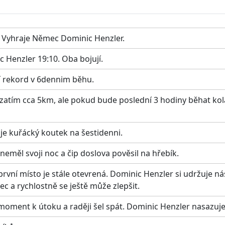
. Vyhraje Němec Dominic Henzler.
 Henzler 19:10. Oba bojují.
í rekord v 6dennim běhu.
 zatím cca 5km, ale pokud bude poslední 3 hodiny běhat kola
je kuřácký koutek na šestidenni.
měl svoji noc a čip doslova pověsil na hřebík.
 první místo je stále otevrená. Dominic Henzler si udržuje 
c a rychlostně se ještě může zlepšit.
oment k útoku a raději šel spát. Dominic Henzler nasazuje