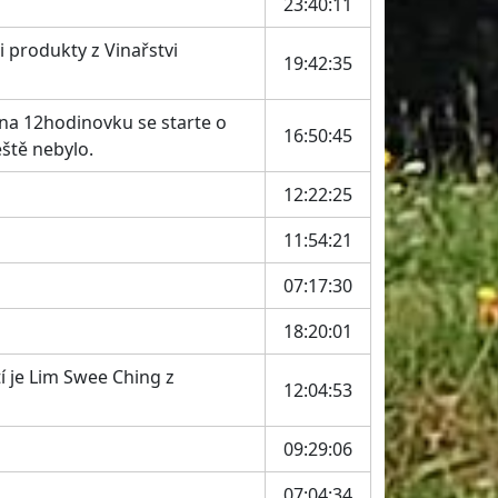
23:40:11
i produkty z Vinařstvi
19:42:35
a na 12hodinovku se starte o
16:50:45
eště nebylo.
12:22:25
11:54:21
07:17:30
18:20:01
í je Lim Swee Ching z
12:04:53
09:29:06
07:04:34