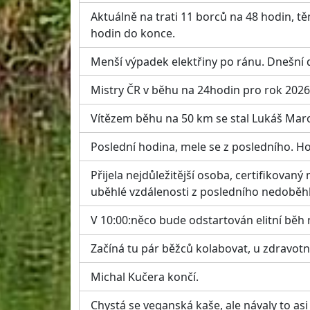
Aktuálně na trati 11 borců na 48 hodin, t
hodin do konce.
Menší výpadek elektřiny po ránu. Dnešní
Mistry ČR v běhu na 24hodin pro rok 202
Vítězem běhu na 50 km se stal Lukáš Mar
Poslední hodina, mele se z posledního. Ho
Přijela nejdůležitější osoba, certifikovan
uběhlé vzdálenosti z posledního nedoběh
V 10:00:něco bude odstartován elitní běh 
Začíná tu pár běžců kolabovat, u zdravot
Michal Kučera končí.
Chystá se veganská kaše, ale návaly to asi