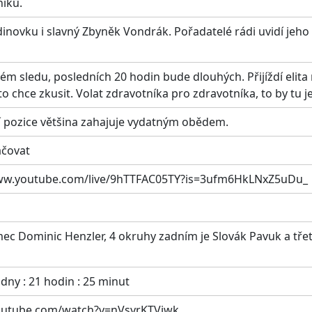
níků.
inovku i slavný Zbyněk Vondrák. Pořadatelé rádi uvidí jeho 
lém sledu, posledních 20 hodin bude dlouhých. Přijíždí elit
 to chce zkusit. Volat zdravotníka pro zdravotníka, to by tu j
í pozice většina zahajuje vydatným obědem.
ačovat
://www.youtube.com/live/9hTTFAC05TY?is=3ufm6HkLNxZ5uDu_
ec Dominic Henzler, 4 okruhy zadním je Slovák Pavuk a třet
dny : 21 hodin : 25 minut
youtube.com/watch?v=nVsyrKTViwk