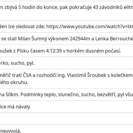
ěm zbývá 5 hodin do konce, pak pokračuje 43 závodníků elit
 den lze sledovat zde: https://www.youtube.com/watch?v=
6 se stali Milan Šumný výkonem 242944m a Lenka Berrouche
oušek z Písku časem 4:12:39 v horkém dusném počasí.
rko, sucho, pyl.
ý měřič tratí ČSA a rozhodčí ing. Vlastimil Šroubek s koleč
lého okruhu.
na 50km. Podmínky teplo, slunečno, sucho, bezvětří, pyl vš
nice má návaly
 nevyvolá.