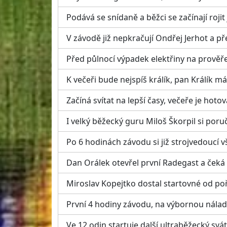
Podává se snídaně a běžci se začínají rojit 
V závodě již nepkračují Ondřej Jerhot a pře
Před půlnocí výpadek elektřiny na prověře
K večeři bude nejspíš králík, pan Králík m
Začíná svítat na lepší časy, večeře je hotov
I velký běžecký guru Miloš Škorpil si poru
Po 6 hodinách závodu si již strojvedoucí 
Dan Orálek otevřel první Radegast a čeká
Miroslav Kopejtko dostal startovné od poř
První 4 hodiny závodu, na výbornou nálad
Ve 12 odin startuje další ultraběžecký svá