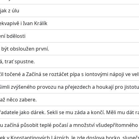
jak z úlu
kvapivě i Ivan Králík
ní bdělosti
á být obsloužen první.
á, trať spustne.
čil točené a Začíná se roztáčet pípa s iontovými nápoji ve ve
všimli zvýšeného provozu na přejezdech a houkají pro jisto
 až něco zabere.
adatele jako dárek. Sekli se mu záda a končí. Měli mu dát ra
u začíná působit teplé počasí a množství všudepřítomného 
tek v Konstantinových Lázních. Je zde doslova horko, slunečn