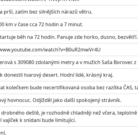
a prší, zatím bez silnějších nárazů větru.
0 km v čase cca 72 hodin a 7 minut.
tartuje běh na 72 hodin. Panuje zde horko, dusno, bezvětří.
s://www.youtube.com/watch?v=B0uR2mwVr4U
erová s 309080 zdolanými metry a v mužích Saša Borovec z
donestli tvarový desert. Hodní lidé, krásný kraj.
 kolečkem bude necertifikovaná osoba bez razítka ČAS, ta
ový hovnocuc. Odjížděl jako další spokojený strávník.
í drobného deště, je rozhodně chladněji než včera, teplotně 
ajíček k snídani bude limitující.
ní.