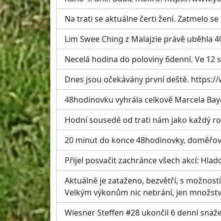
Na trati se aktuálne čerti žení. Zatmelo se 
Lim Swee Ching z Malajzie právě uběhla 40
Necelá hodina do poloviny 6denní. Ve 12 s
Dnes jsou očekávány první deště. http
48hodinovku vyhrála celkově Marcela Bay
Hodní sousedé od trati nám jako každý rok 
20 minut do konce 48hodinovky, doměřovat
Přijel posvačit zachránce všech akcí: Hlad
Aktuálně je zataženo, bezvětří, s možnost
Velkým výkonům nic nebrání, jen množství v
Wiesner Steffen #28 ukončil 6 denní snaže