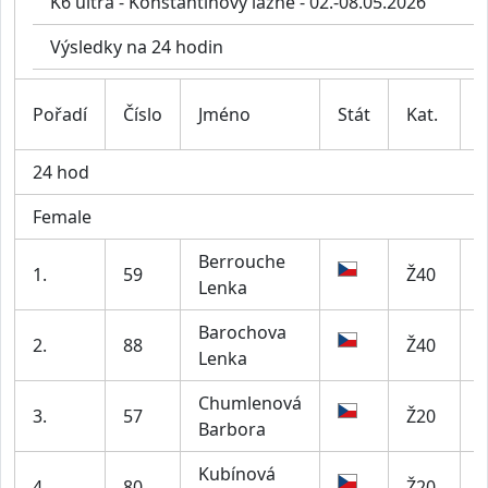
K6 ultra - Konstantinovy lázně - 02.-08.05.2026
Výsledky na 24 hodin
Pořadí
Číslo
Jméno
Stát
Kat.
C
24 hod
Female
Berrouche
1.
59
Ž40
U
Lenka
Barochova
2.
88
Ž40
L
Lenka
Chumlenová
A
3.
57
Ž20
Barbora
B
Kubínová
4.
80
Ž20
S