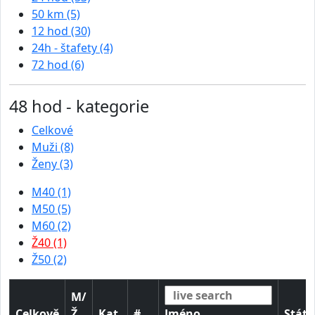
50 km (5)
12 hod (30)
24h - štafety (4)
72 hod (6)
48 hod - kategorie
Celkové
Muži (8)
Ženy (3)
M40 (1)
M50 (5)
M60 (2)
Ž40 (1)
Ž50 (2)
M/
Celkově
Ž
Kat.
#
Jméno
Stát