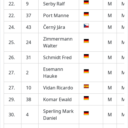
22.
9
Serby Ralf
M
M6
22.
37
Port Manne
M
M6
24.
43
Černý Jára
M
M4
Zimmermann
25.
24
M
M7
Walter
26.
31
Schmidt Fred
M
M5
Esemann
27.
2
M
M6
Hauke
27.
10
Vidan Ricardo
M
M7
29.
38
Komar Ewald
M
M7
Sperling Mark
30.
4
M
M2
Daniel