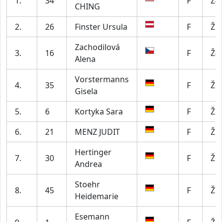
1.
34
F
Ž4
CHING
2.
26
Finster Ursula
F
Ž5
Zachodilová
3.
16
F
Ž4
Alena
Vorstermanns
4.
35
F
Ž6
Gisela
5.
6
Kortyka Sara
F
Ž2
6.
21
MENZ JUDIT
F
Ž5
Hertinger
7.
30
F
Ž6
Andrea
Stoehr
8.
45
F
Ž7
Heidemarie
Esemann