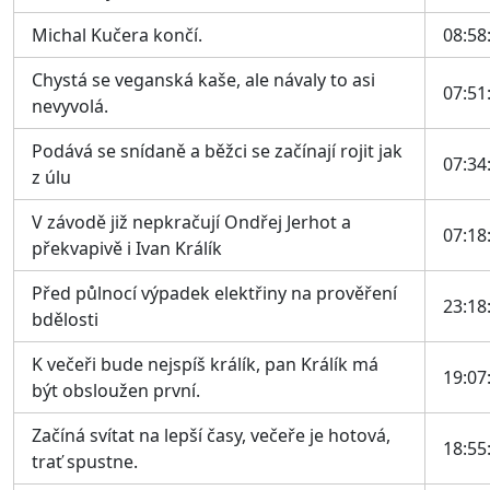
Michal Kučera končí.
08:58
Chystá se veganská kaše, ale návaly to asi
07:51
nevyvolá.
Podává se snídaně a běžci se začínají rojit jak
07:34
z úlu
V závodě již nepkračují Ondřej Jerhot a
07:18
překvapivě i Ivan Králík
Před půlnocí výpadek elektřiny na prověření
23:18
bdělosti
K večeři bude nejspíš králík, pan Králík má
19:07
být obsloužen první.
Začíná svítat na lepší časy, večeře je hotová,
18:55
trať spustne.