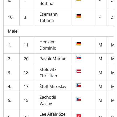
9.
1
F
Ž6
Bettina
Esemann
10.
3
F
Ž2
Tatjana
Male
Henzler
1.
11
M
M2
Dominic
2.
20
Pavuk Marian
M
M5
Stolovitz
3.
18
M
M6
Christian
4.
17
Štefl Miroslav
M
M5
Zachodil
5.
15
M
M6
Václav
Lee Alfair Sze