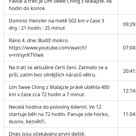
Pavuk a třetí je Lim Swee Ching z Malajzie. 48
hodin do konce.
Dominic Henzler na metě 502 km v čase 3
09:29
dny : 21 hodin : 25 minut
Ráno 4. dne: Budiž mokro.
https://www.youtube.com/watch?
07:04
v=nVsyrKTViwk
Na trati se aktuálne čerti žení. Zatmelo se a
20:41
prší, zatím bez silnějších nárazů větru.
Lim Swee Ching z Malajzie právě uběhla 400
12:14
km v čase cca 72 hodin a 7 minut.
Necelá hodina do poloviny 6denní. Ve 12
startuje běh na 72 hodin. Panuje zde horko,
11:04
dusno, bezvětří.
Dnes jsou očekávány první deště.