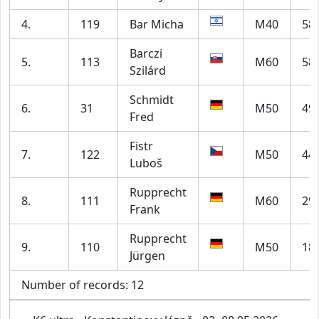
4.
119
Bar Micha
M40
58
Barczi
5.
113
M60
58
Szilárd
Schmidt
6.
31
M50
49
Fred
Fistr
7.
122
M50
44
Luboš
Rupprecht
8.
111
M60
29
Frank
Rupprecht
9.
110
M50
18
Jürgen
Number of records: 12