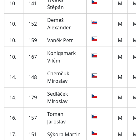
10.
141
M
M4
Štěpán
Demeš
10.
152
M
M2
Alexander
10.
159
Vaněk Petr
M
M6
Konigsmark
10.
167
M
M4
Vilém
Chemčuk
14.
148
M
M4
Miroslav
Sedláček
14.
179
M
M2
Miroslav
Toman
16.
157
M
M5
Jaroslav
17.
151
Sýkora Martin
M
M5