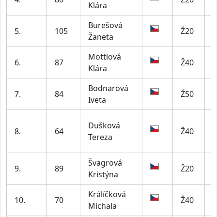
Klára
Burešová
5.
105
Ž20
Žaneta
Mottlová
6.
87
Ž40
L
Klára
Bodnarová
M
7.
84
Ž50
Iveta
K
A
Dušková
8.
64
Ž40
K
Tereza
Švagrová
9.
89
Ž20
Kristýna
Králíčková
10.
70
Ž40
Michala
T