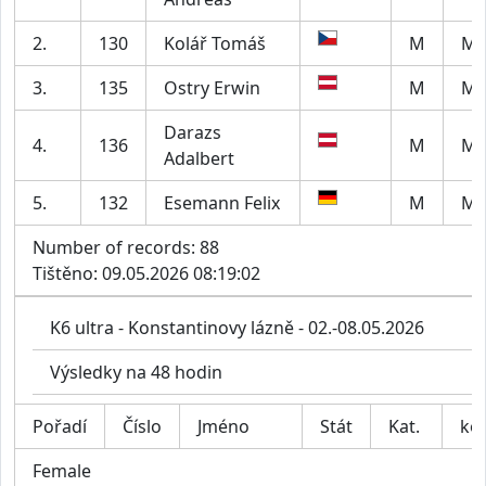
2.
130
Kolář Tomáš
M
M4
3.
135
Ostry Erwin
M
M6
Darazs
4.
136
M
M7
Adalbert
5.
132
Esemann Felix
M
M2
Number of records: 88
Tištěno: 09.05.2026 08:19:02
K6 ultra - Konstantinovy lázně - 02.-08.05.2026
Výsledky na 48 hodin
Pořadí
Číslo
Jméno
Stát
Kat.
kol
Female