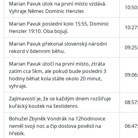
Marian Pavuk útok na první místo vzdává.
10:50
Vyhraje Němec Dominic Henzler.
Marian Pavuk poslední kolo 15:55, Dominic
10:27
Henzler 19:10. Oba bojují.
Marian Pavuk překonal slovenský národní
09:25
rekord v 6dennim běhu.
Marian Pavuk útočí na první místo, ztráta
zatím cca 5km, ale pokud bude poslední 3
09:06
hodiny běhat kola stálle okolo 20 minut,
vyhraje.
Zajímavostí je, že se každým dnem rozšiřuje
08:57
kuřácký koutek na šestidenni.
Bohužel Zbyněk Vondrák na 12hodinovce
neměl svoji noc a čip doslova pověsil na
06:47
hřebík.