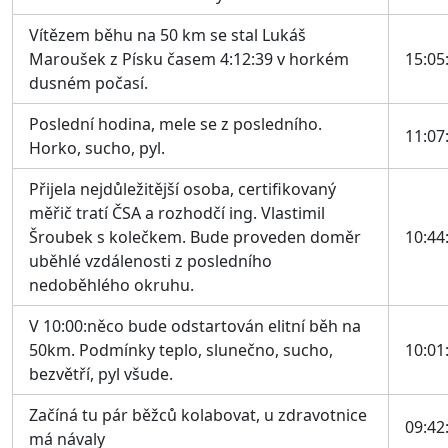
Vítězem běhu na 50 km se stal Lukáš
Maroušek z Písku časem 4:12:39 v horkém
15:05
dusném počasí.
Poslední hodina, mele se z posledního.
11:07
Horko, sucho, pyl.
Přijela nejdůležitější osoba, certifikovaný
měřič tratí ČSA a rozhodčí ing. Vlastimil
Šroubek s kolečkem. Bude proveden doměr
10:44
uběhlé vzdálenosti z posledního
nedoběhlého okruhu.
V 10:00:něco bude odstartován elitní běh na
50km. Podmínky teplo, slunečno, sucho,
10:01
bezvětří, pyl všude.
Začíná tu pár běžců kolabovat, u zdravotnice
09:42
má návaly