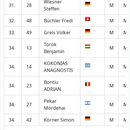
Wiesner
31.
28
M
M4
Steffen
32.
48
Büchler Fredi
M
M6
33.
49
Greis Volker
M
M5
Török
34.
13
M
M2
Benjamin
KOKONIAS
34.
14
M
M7
ANAGNOSTIS
Bontiu
34.
23
M
M2
ADRIAN
Pekar
34.
27
M
M6
Mordehai
34.
42
Körner Simon
M
M4