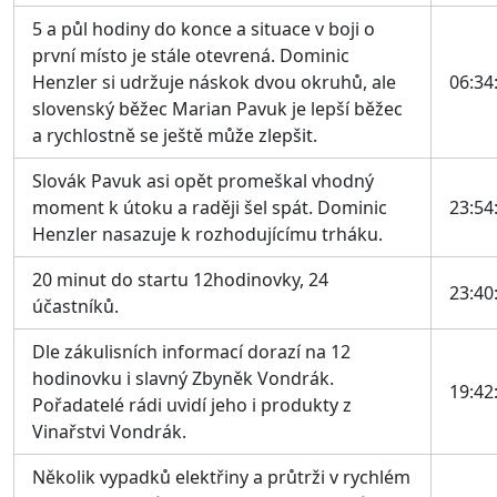
5 a půl hodiny do konce a situace v boji o
první místo je stále otevrená. Dominic
Henzler si udržuje náskok dvou okruhů, ale
06:34
slovenský běžec Marian Pavuk je lepší běžec
a rychlostně se ještě může zlepšit.
Slovák Pavuk asi opět promeškal vhodný
moment k útoku a raději šel spát. Dominic
23:54
Henzler nasazuje k rozhodujícímu trháku.
20 minut do startu 12hodinovky, 24
23:40
účastníků.
Dle zákulisních informací dorazí na 12
hodinovku i slavný Zbyněk Vondrák.
19:42
Pořadatelé rádi uvidí jeho i produkty z
Vinařstvi Vondrák.
Několik vypadků elektřiny a průtrži v rychlém