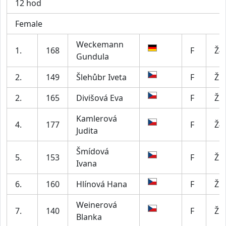
12 hod
Female
Weckemann
1.
168
F
Ž4
Gundula
2.
149
Šlehůbr Iveta
F
Ž5
2.
165
Divišová Eva
F
Ž2
Kamlerová
4.
177
F
Ž4
Judita
Šmídová
5.
153
F
Ž5
Ivana
6.
160
Hlínová Hana
F
Ž5
Weinerová
7.
140
F
Ž5
Blanka