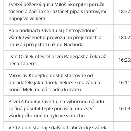
I velký běžecký guru Miloš Škorpil si poručil
točené a Začíná se roztáčet pípa s iontovými
18:37
nápoji ve velkém.
Po 6 hodinách závodu si již strojvedoucí
všimli zvýšeného provozu na přejezdech a
18:02
houkají pro jistotu už od Náchoda.
Dan Orálek otevřel první Radegast a čeká až
16:25
něco zabere.
Miroslav Kopejtko dostal startovné od
pořadatele jako dárek. Sekli se mu záda a
16:11
končí. Měli mu dát raději kravatu.
První 4 hodiny závodu, na výbornou náladu
začíná působit teplé počasí a množství
16:03
všudepřítomného pylu ve vzduchu.
Ve 12 odin startuje další ultraběžecký svátek