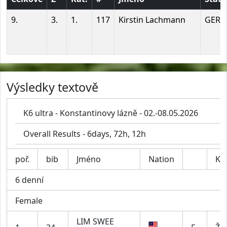
9.
3.
1.
117
Kirstin Lachmann
GER
Výsledky textově
K6 ultra - Konstantinovy lázně - 02.-08.05.2026
Overall Results - 6days, 72h, 12h
poř.
bib
Jméno
Nation
Kat
6 denní
Female
LIM SWEE