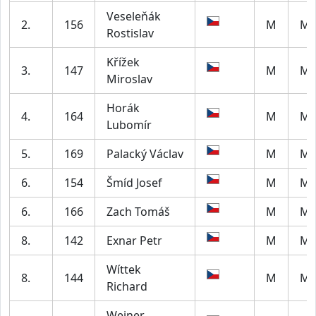
Veseleňák
2.
156
M
M5
Rostislav
Křížek
3.
147
M
M4
Miroslav
Horák
4.
164
M
M5
Lubomír
5.
169
Palacký Václav
M
M4
6.
154
Šmíd Josef
M
M5
6.
166
Zach Tomáš
M
M4
8.
142
Exnar Petr
M
M5
Wíttek
8.
144
M
M5
Richard
Weiner