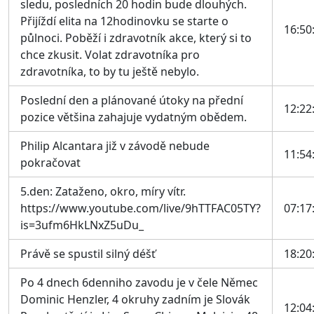
sledu, posledních 20 hodin bude dlouhých.
Přijíždí elita na 12hodinovku se starte o
16:50
půlnoci. Poběží i zdravotník akce, který si to
chce zkusit. Volat zdravotníka pro
zdravotníka, to by tu ještě nebylo.
Poslední den a plánované útoky na přední
12:22
pozice většina zahajuje vydatným obědem.
Philip Alcantara již v závodě nebude
11:54
pokračovat
5.den: Zataženo, okro, míry vítr.
https://www.youtube.com/live/9hTTFAC05TY?
07:17
is=3ufm6HkLNxZ5uDu_
Právě se spustil silný déšť
18:20
Po 4 dnech 6denniho zavodu je v čele Němec
Dominic Henzler, 4 okruhy zadním je Slovák
12:04