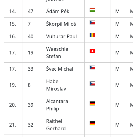
14.
47
Ádám Pék
M
M5
15.
7
Škorpil Miloš
M
M7
16.
40
Vulturar Paul
M
M2
Waeschle
17.
19
M
M5
Stefan
17.
33
Švec Michal
M
M2
Habel
19.
8
M
M5
Miroslav
Alcantara
20.
39
M
M4
Philip
Raithel
21.
32
M
M6
Gerhard