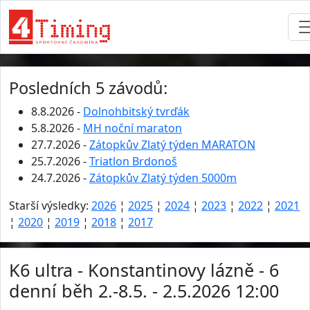
Posledních 5 závodů:
8.8.2026 -
Dolnohbitský tvrďák
5.8.2026 -
MH noční maraton
27.7.2026 -
Zátopkův Zlatý týden MARATON
25.7.2026 -
Triatlon Brdonoš
24.7.2026 -
Zátopkův Zlatý týden 5000m
Starší výsledky:
2026
¦
2025
¦
2024
¦
2023
¦
2022
¦
2021
¦
2020
¦
2019
¦
2018
¦
2017
K6 ultra - Konstantinovy lázně - 6
denní běh 2.-8.5. - 2.5.2026 12:00