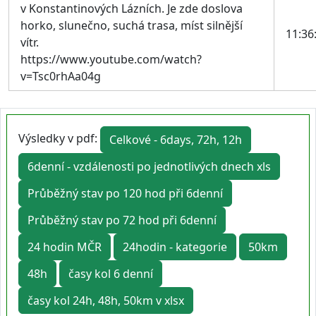
v Konstantinových Lázních. Je zde doslova
horko, slunečno, suchá trasa, míst silnější
11:36
vítr.
https://www.youtube.com/watch?
v=Tsc0rhAa04g
Výsledky v pdf:
Celkové - 6days, 72h, 12h
6denní - vzdálenosti po jednotlivých dnech xls
Průběžný stav po 120 hod při 6denní
Průběžný stav po 72 hod při 6denní
24 hodin MČR
24hodin - kategorie
50km
48h
časy kol 6 denní
časy kol 24h, 48h, 50km v xlsx