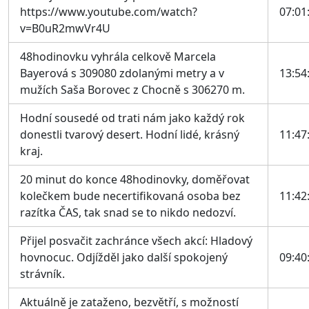
https://www.youtube.com/watch?
07:01
v=B0uR2mwVr4U
48hodinovku vyhrála celkově Marcela
Bayerová s 309080 zdolanými metry a v
13:54
mužích Saša Borovec z Chocně s 306270 m.
Hodní sousedé od trati nám jako každý rok
donestli tvarový desert. Hodní lidé, krásný
11:47
kraj.
20 minut do konce 48hodinovky, doměřovat
kolečkem bude necertifikovaná osoba bez
11:42
razítka ČAS, tak snad se to nikdo nedozví.
Přijel posvačit zachránce všech akcí: Hladový
hovnocuc. Odjížděl jako další spokojený
09:40
strávník.
Aktuálně je zataženo, bezvětří, s možností