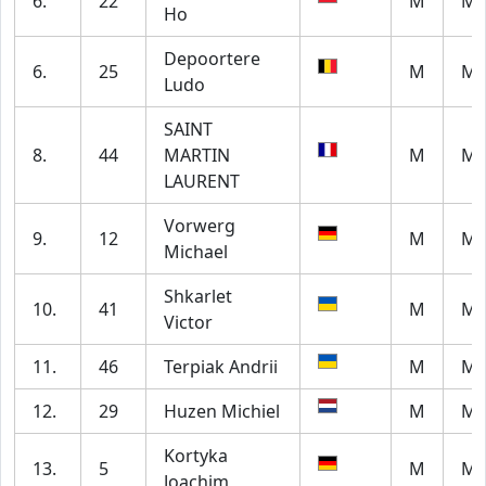
6.
22
M
M5
Ho
Depoortere
6.
25
M
M6
Ludo
SAINT
8.
44
MARTIN
M
M6
LAURENT
Vorwerg
9.
12
M
M6
Michael
Shkarlet
10.
41
M
M6
Victor
11.
46
Terpiak Andrii
M
M6
12.
29
Huzen Michiel
M
M5
Kortyka
13.
5
M
M7
Joachim