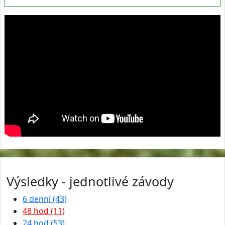
Výsledky - jednotlivé závody
6 denní (43)
48 hod (11)
24 hod (53)