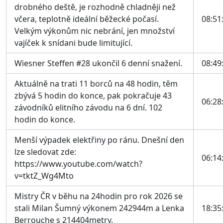
drobného deště, je rozhodně chladněji než
včera, teplotně ideální běžecké počasí.
08:51
Velkým výkonům nic nebrání, jen množství
vajíček k snídani bude limitující.
Wiesner Steffen #28 ukončil 6 denní snažení.
08:49
Aktuálně na trati 11 borců na 48 hodin, těm
zbývá 5 hodin do konce, pak pokračuje 43
06:28
závodníků elitního závodu na 6 dní. 102
hodin do konce.
Menší výpadek elektřiny po ránu. Dnešní den
lze sledovat zde:
06:14
https://www.youtube.com/watch?
v=tktZ_Wg4Mto
Mistry ČR v běhu na 24hodin pro rok 2026 se
stali Milan Šumný výkonem 242944m a Lenka
18:35
Berrouche s 214404metry.