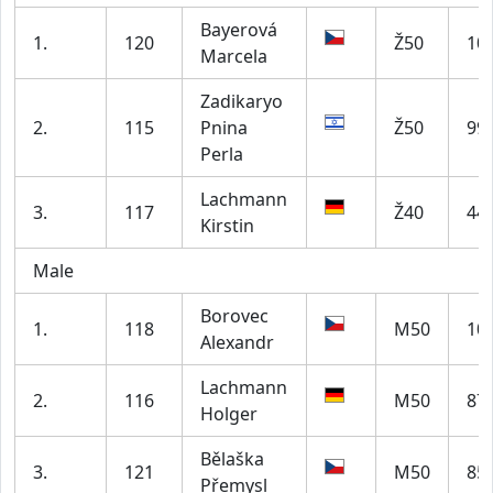
Bayerová
1.
120
Ž50
10
Marcela
Zadikaryo
2.
115
Pnina
Ž50
99
Perla
Lachmann
3.
117
Ž40
44
Kirstin
Male
Borovec
1.
118
M50
10
Alexandr
Lachmann
2.
116
M50
87
Holger
Bělaška
3.
121
M50
85
Přemysl