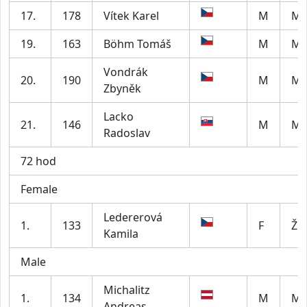
17.
178
Vítek Karel
M
M4
19.
163
Böhm Tomáš
M
M6
Vondrák
20.
190
M
M5
Zbyněk
Lacko
21.
146
M
M2
Radoslav
72 hod
Female
Ledererová
1.
133
F
Ž5
Kamila
Male
Michalitz
1.
134
M
M5
Andreas