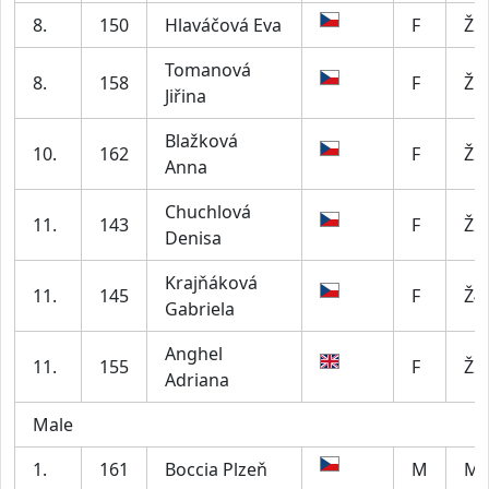
8.
150
Hlaváčová Eva
F
Ž2
Tomanová
8.
158
F
Ž5
Jiřina
Blažková
10.
162
F
Ž2
Anna
Chuchlová
11.
143
F
Ž2
Denisa
Krajňáková
11.
145
F
Ž4
Gabriela
Anghel
11.
155
F
Ž2
Adriana
Male
1.
161
Boccia Plzeň
M
M4