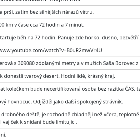
a prší, zatím bez silnějších nárazů větru.
0 km v čase cca 72 hodin a 7 minut.
tartuje běh na 72 hodin. Panuje zde horko, dusno, bezvětří.
s://www.youtube.com/watch?v=B0uR2mwVr4U
erová s 309080 zdolanými metry a v mužích Saša Borovec z
donestli tvarový desert. Hodní lidé, krásný kraj.
 kolečkem bude necertifikovaná osoba bez razítka ČAS, ta
ový hovnocuc. Odjížděl jako další spokojený strávník.
í drobného deště, je rozhodně chladněji než včera, teplotně 
ajíček k snídani bude limitující.
ní.