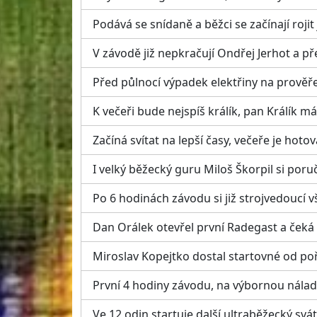
Podává se snídaně a běžci se začínají rojit 
V závodě již nepkračují Ondřej Jerhot a pře
Před půlnocí výpadek elektřiny na prověře
K večeři bude nejspíš králík, pan Králík m
Začíná svítat na lepší časy, večeře je hotov
I velký běžecký guru Miloš Škorpil si poru
Po 6 hodinách závodu si již strojvedoucí 
Dan Orálek otevřel první Radegast a čeká
Miroslav Kopejtko dostal startovné od poř
První 4 hodiny závodu, na výbornou nálad
Ve 12 odin startuje další ultraběžecký svá