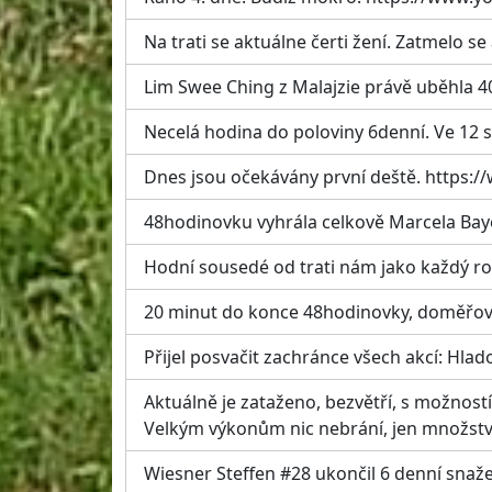
Na trati se aktuálne čerti žení. Zatmelo se 
Lim Swee Ching z Malajzie právě uběhla 40
Necelá hodina do poloviny 6denní. Ve 12 s
Dnes jsou očekávány první deště. http
48hodinovku vyhrála celkově Marcela Bay
Hodní sousedé od trati nám jako každý rok 
20 minut do konce 48hodinovky, doměřovat
Přijel posvačit zachránce všech akcí: Hlad
Aktuálně je zataženo, bezvětří, s možnost
Velkým výkonům nic nebrání, jen množství v
Wiesner Steffen #28 ukončil 6 denní snaže