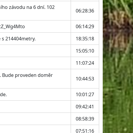
ního závodu na 6 dní. 102
06:28:36
tktZ_Wg4Mto
06:14:29
 s 214404metry.
18:35:18
15:05:10
11:07:24
kem. Bude proveden doměr
10:44:53
ude.
10:01:27
09:42:41
08:58:39
07:51:16