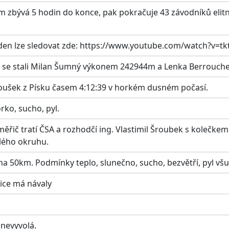
ěm zbývá 5 hodin do konce, pak pokračuje 43 závodníků elit
 den lze sledovat zde: https://www.youtube.com/watch?v=
6 se stali Milan Šumný výkonem 242944m a Lenka Berrouche
oušek z Písku časem 4:12:39 v horkém dusném počasí.
rko, sucho, pyl.
ý měřič tratí ČSA a rozhodčí ing. Vlastimil Šroubek s koleč
lého okruhu.
na 50km. Podmínky teplo, slunečno, sucho, bezvětří, pyl vš
nice má návaly
 nevyvolá.