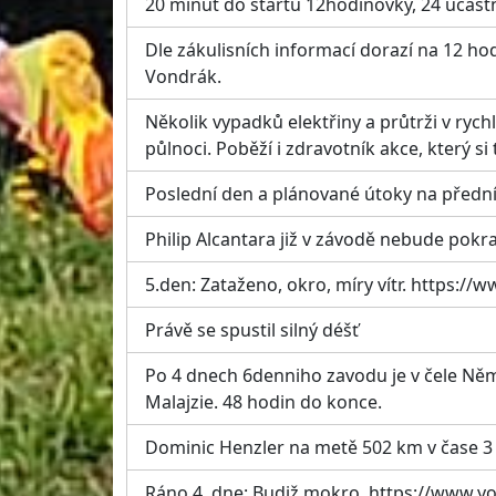
20 minut do startu 12hodinovky, 24 účast
Dle zákulisních informací dorazí na 12 hod
Vondrák.
Několik vypadků elektřiny a průtrži v rych
půlnoci. Poběží i zdravotník akce, který si
Poslední den a plánované útoky na předn
Philip Alcantara již v závodě nebude pokr
5.den: Zataženo, okro, míry vítr. https
Právě se spustil silný déšť
Po 4 dnech 6denniho zavodu je v čele Něm
Malajzie. 48 hodin do konce.
Dominic Henzler na metě 502 km v čase 3 
Ráno 4. dne: Budiž mokro. https://www.