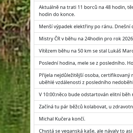
Aktuálně na trati 11 borců na 48 hodin, t
hodin do konce.
Menší výpadek elektřiny po ránu. Dnešní
Mistry ČR v běhu na 24hodin pro rok 202
Vítězem běhu na 50 km se stal Lukáš Mar
Poslední hodina, mele se z posledního. Ho
Přijela nejdůležitější osoba, certifikovan
uběhlé vzdálenosti z posledního nedoběh
V 10:00:něco bude odstartován elitní běh 
Začíná tu pár běžců kolabovat, u zdravot
Michal Kučera končí.
Chystá se veganská kaše, ale návaly to asi