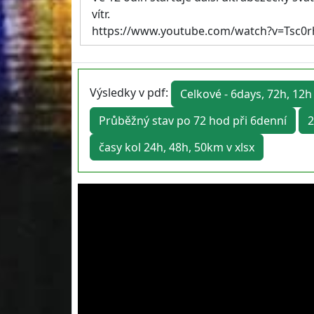
vítr.
https://www.youtube.com/watch?v=Tsc0
Výsledky v pdf:
Celkové - 6days, 72h, 12h
Průběžný stav po 72 hod při 6denní
2
časy kol 24h, 48h, 50km v xlsx