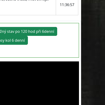
11:36:57
žný stav po 120 hod při 6denní
asy kol 6 denní