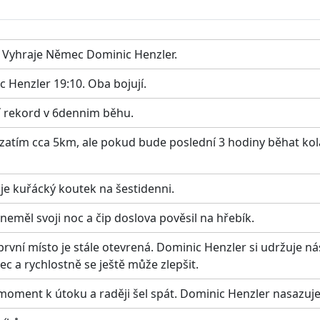
. Vyhraje Němec Dominic Henzler.
 Henzler 19:10. Oba bojují.
í rekord v 6dennim běhu.
 zatím cca 5km, ale pokud bude poslední 3 hodiny běhat kola
je kuřácký koutek na šestidenni.
měl svoji noc a čip doslova pověsil na hřebík.
 první místo je stále otevrená. Dominic Henzler si udržuje 
c a rychlostně se ještě může zlepšit.
oment k útoku a raději šel spát. Dominic Henzler nasazuje