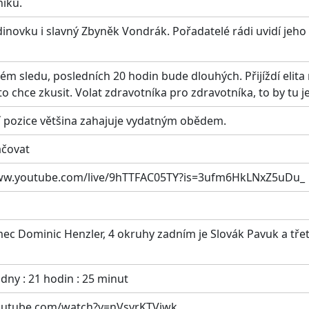
níků.
inovku i slavný Zbyněk Vondrák. Pořadatelé rádi uvidí jeho 
lém sledu, posledních 20 hodin bude dlouhých. Přijíždí elit
 to chce zkusit. Volat zdravotníka pro zdravotníka, to by tu j
í pozice většina zahajuje vydatným obědem.
ačovat
://www.youtube.com/live/9hTTFAC05TY?is=3ufm6HkLNxZ5uDu_
ec Dominic Henzler, 4 okruhy zadním je Slovák Pavuk a třet
dny : 21 hodin : 25 minut
youtube.com/watch?v=nVsyrKTViwk