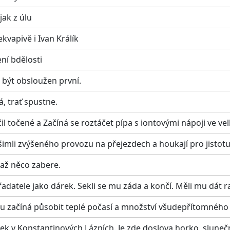
jak z úlu
kvapivě i Ivan Králík
ní bdělosti
á být obsloužen první.
á, trať spustne.
čil točené a Začíná se roztáčet pípa s iontovými nápoji ve ve
všimli zvýšeného provozu na přejezdech a houkají pro jisto
 až něco zabere.
adatele jako dárek. Sekli se mu záda a končí. Měli mu dát ra
u začíná působit teplé počasí a množství všudepřítomného 
tek v Konstantinových Lázních. Je zde doslova horko, slunečn