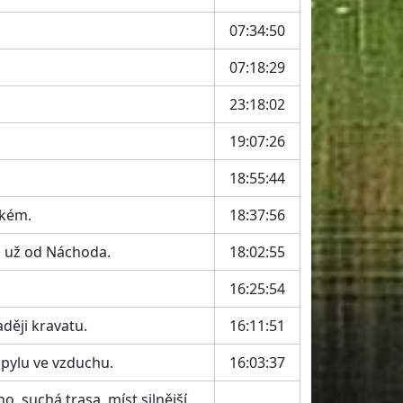
07:34:50
07:18:29
23:18:02
19:07:26
18:55:44
lkém.
18:37:56
tu už od Náchoda.
18:02:55
16:25:54
ději kravatu.
16:11:51
pylu ve vzduchu.
16:03:37
o, suchá trasa, míst silnější