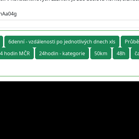
rhAa04g
6denní - vzdálenosti po jednotlivých dnech xls
Průbě
4 hodin MČR
24hodin - kategorie
50km
48h
č