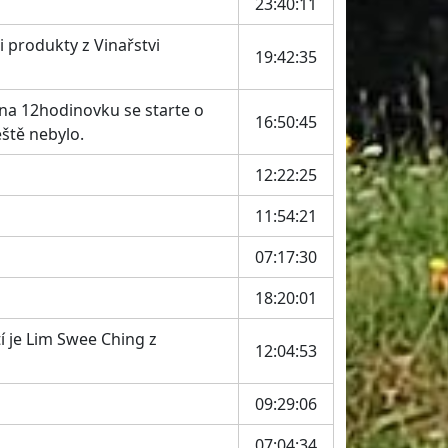
23:40:11
i produkty z Vinařstvi
19:42:35
a na 12hodinovku se starte o
16:50:45
eště nebylo.
12:22:25
11:54:21
07:17:30
18:20:01
í je Lim Swee Ching z
12:04:53
09:29:06
07:04:34