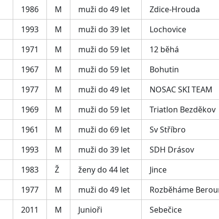
1986
M
muži do 49 let
Zdice-Hrouda
1993
M
muži do 39 let
Lochovice
1971
M
muži do 59 let
12 běhá
1967
M
muži do 59 let
Bohutin
1977
M
muži do 49 let
NOSAC SKI TEAM
1969
M
muži do 59 let
Triatlon Bezděkov
1961
M
muži do 69 let
Sv Stříbro
1993
M
muži do 39 let
SDH Drásov
1983
Ž
ženy do 44 let
Jince
1977
M
muži do 49 let
Rozběháme Berou
2011
M
Junioři
Sebečice