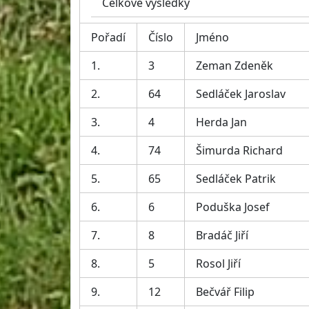
Celkové výsledky
Pořadí
Číslo
Jméno
1.
3
Zeman Zdeněk
2.
64
Sedláček Jaroslav
3.
4
Herda Jan
4.
74
Šimurda Richard
5.
65
Sedláček Patrik
6.
6
Poduška Josef
7.
8
Bradáč Jiří
8.
5
Rosol Jiří
9.
12
Bečvář Filip