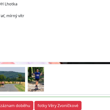
DH Lhotka
ať, mírný vítr
záznam doběhu
fotky Věry Zvoníčkové