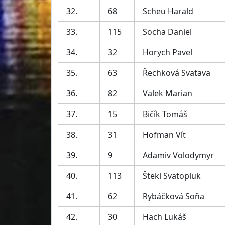
32.
68
Scheu Harald
33.
115
Socha Daniel
34.
32
Horych Pavel
35.
63
Řechková Svatava
36.
82
Valek Marian
37.
15
Bičík Tomáš
38.
31
Hofman Vít
39.
9
Adamiv Volodymyr
40.
113
Štekl Svatopluk
41.
62
Rybáčková Soňa
42.
30
Hach Lukáš