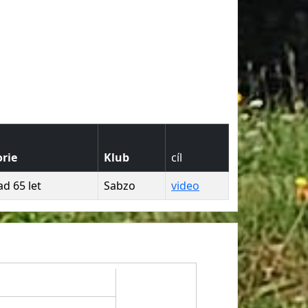
rie
Klub
cíl
d 65 let
Sabzo
video