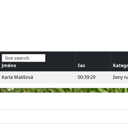
Jméno
čas
Katego
Karla Mališová
00:39:29
ženy na