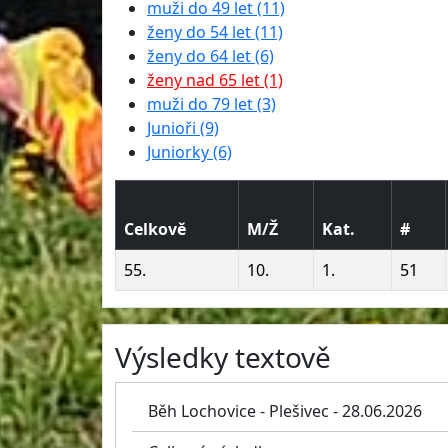
muži do 49 let (11)
ženy do 54 let (11)
ženy do 64 let (6)
ženy nad 65 let (1)
muži do 79 let (3)
Junioři (9)
Juniorky (6)
Celkově
M/Ž
Kat.
#
55.
10.
1.
51
Výsledky textově
Běh Lochovice - Plešivec - 28.06.2026