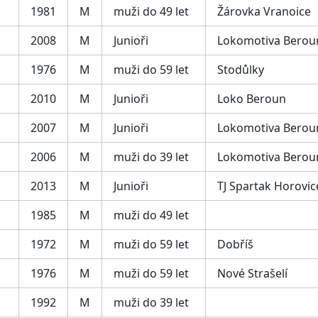
1981
M
muži do 49 let
Žárovka Vranoice
2008
M
Junioři
Lokomotiva Berou
1976
M
muži do 59 let
Stodůlky
2010
M
Junioři
Loko Beroun
2007
M
Junioři
Lokomotiva Berou
2006
M
muži do 39 let
Lokomotiva Berou
2013
M
Junioři
TJ Spartak Horovic
1985
M
muži do 49 let
1972
M
muži do 59 let
Dobříš
1976
M
muži do 59 let
Nové Strašelí
1992
M
muži do 39 let