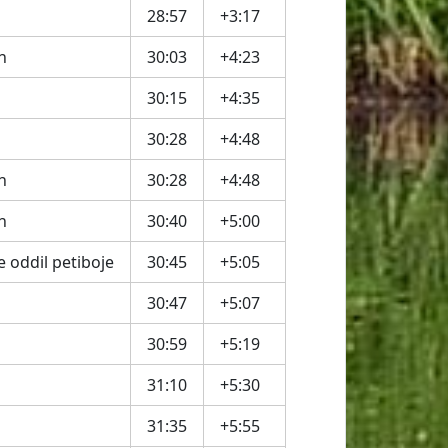
28:57
+3:17
n
30:03
+4:23
30:15
+4:35
30:28
+4:48
n
30:28
+4:48
n
30:40
+5:00
e oddil petiboje
30:45
+5:05
30:47
+5:07
30:59
+5:19
31:10
+5:30
31:35
+5:55