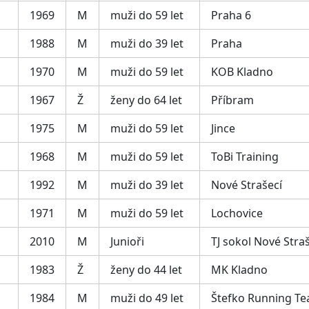
1969
M
muži do 59 let
Praha 6
1988
M
muži do 39 let
Praha
1970
M
muži do 59 let
KOB Kladno
1967
Ž
ženy do 64 let
Příbram
1975
M
muži do 59 let
Jince
1968
M
muži do 59 let
ToBi Training
1992
M
muži do 39 let
Nové Strašecí
1971
M
muži do 59 let
Lochovice
2010
M
Junioři
TJ sokol Nové Stra
1983
Ž
ženy do 44 let
MK Kladno
1984
M
muži do 49 let
Štefko Running T