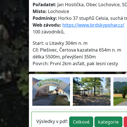
Pořadatel:
Jan Hostička, Obec Lochovice, S
Místo:
Lochovice
Podmínky:
Horko 37 stupňů Celsia, suchá tr
Web závodu:
https://www.brdskypohar.cz/
100 závodníků,
Start: u Litavky 304m n. m
Cíl: Plešivec, Čertova kazatelna 654m n. m
délka 5500m, převýšení 350m
Povrch: První 2km asfalt, pak lesní cesty
Výsledky v pdf:
Celkové
kategorie