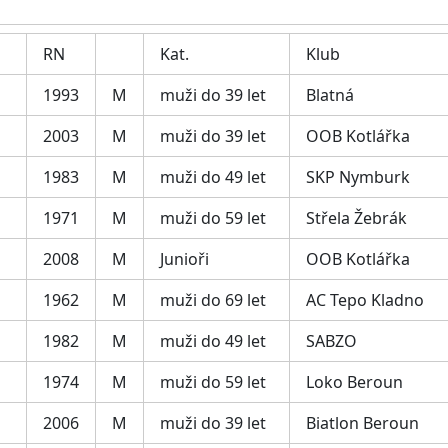
RN
Kat.
Klub
1993
M
muži do 39 let
Blatná
2003
M
muži do 39 let
OOB Kotlářka
1983
M
muži do 49 let
SKP Nymburk
1971
M
muži do 59 let
Střela Žebrák
2008
M
Junioři
OOB Kotlářka
1962
M
muži do 69 let
AC Tepo Kladno
1982
M
muži do 49 let
SABZO
1974
M
muži do 59 let
Loko Beroun
2006
M
muži do 39 let
Biatlon Beroun