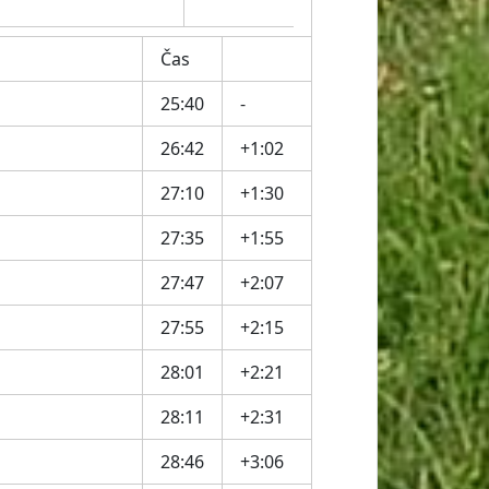
Čas
25:40
-
26:42
+1:02
27:10
+1:30
27:35
+1:55
27:47
+2:07
27:55
+2:15
28:01
+2:21
28:11
+2:31
28:46
+3:06