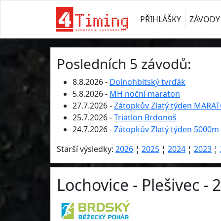
PŘIHLÁŠKY
ZÁVODY
Posledních 5 závodů:
8.8.2026 -
Dolnohbitský tvrďák
5.8.2026 -
MH noční maraton
27.7.2026 -
Zátopkův Zlatý týden MARA
25.7.2026 -
Triatlon Brdonoš
24.7.2026 -
Zátopkův Zlatý týden 5000m
Starší výsledky:
2026
¦
2025
¦
2024
¦
2023
¦
Lochovice - Plešivec - 