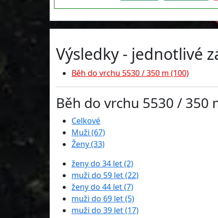
Výsledky - jednotlivé 
Běh do vrchu 5530 / 350 m (100)
Běh do vrchu 5530 / 350 
Celkové
Muži (67)
Ženy (33)
ženy do 34 let (2)
muži do 59 let (22)
ženy do 44 let (7)
muži do 69 let (5)
muži do 39 let (17)