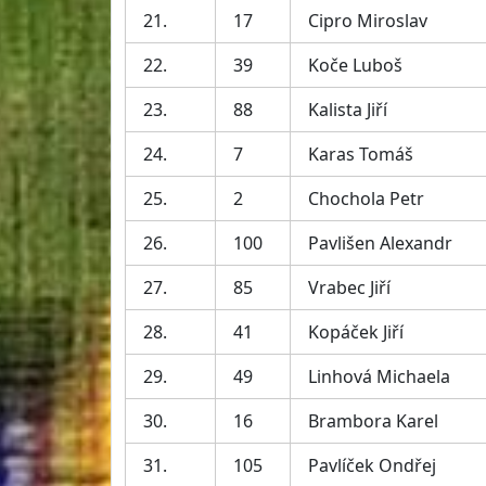
21.
17
Cipro Miroslav
22.
39
Koče Luboš
23.
88
Kalista Jiří
24.
7
Karas Tomáš
25.
2
Chochola Petr
26.
100
Pavlišen Alexandr
27.
85
Vrabec Jiří
28.
41
Kopáček Jiří
29.
49
Linhová Michaela
30.
16
Brambora Karel
31.
105
Pavlíček Ondřej