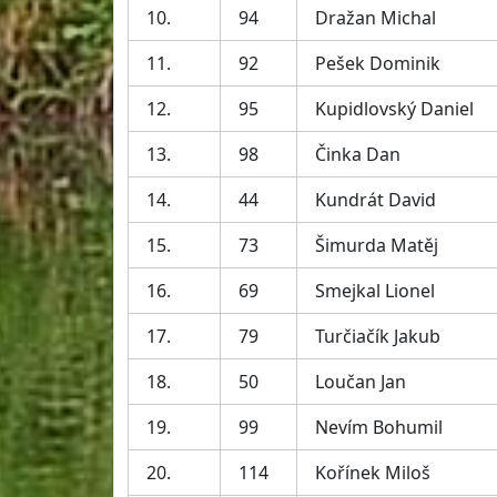
10.
94
Dražan Michal
11.
92
Pešek Dominik
12.
95
Kupidlovský Daniel
13.
98
Činka Dan
14.
44
Kundrát David
15.
73
Šimurda Matěj
16.
69
Smejkal Lionel
17.
79
Turčiačík Jakub
18.
50
Loučan Jan
19.
99
Nevím Bohumil
20.
114
Kořínek Miloš